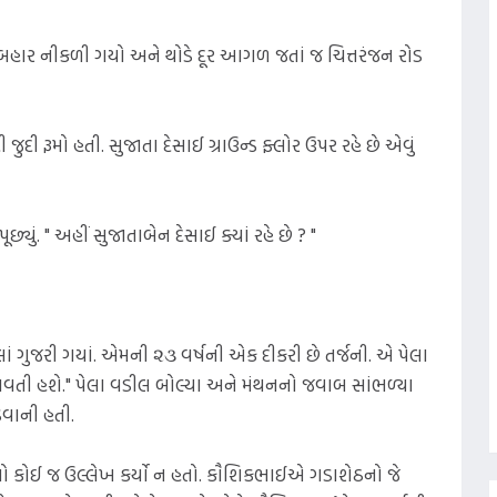
માંથી બહાર નીકળી ગયો અને થોડે દૂર આગળ જતાં જ ચિત્તરંજન રોડ
દી રૂમો હતી. સુજાતા દેસાઈ ગ્રાઉન્ડ ફ્લોર ઉપર રહે છે એવું
ં. " અહીં સુજાતાબેન દેસાઈ ક્યાં રહે છે ? "
લાં ગુજરી ગયાં. એમની ૨૩ વર્ષની એક દીકરી છે તર્જની. એ પેલા
ભણાવતી હશે." પેલા વડીલ બોલ્યા અને મંથનનો જવાબ સાંભળ્યા
વાની હતી.
ીનો કોઈ જ ઉલ્લેખ કર્યો ન હતો. કૌશિકભાઈએ ગડાશેઠનો જે