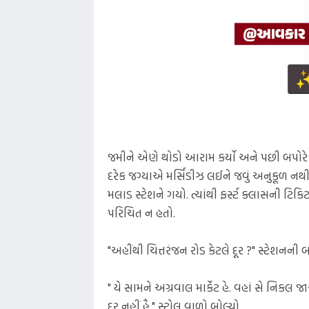
જમીને એણે થોડો આરામ કર્યો અને પછી બપોરે ત્
દરેક જગ્યાએ મર્સિડીઝ લઈને જવું અનુકૂળ નથી હ
મલાડ સ્ટેશને ગયો. ત્યાંથી ફર્સ્ટ ક્લાસની ટિક
પરિચિત ન હતો.
"અહીંથી ચિત્તરંજન રોડ કેટલે દૂર ?" સ્ટેશનની
" યે સામને અગ્રવાલ માર્કેટ હે. વહાં સે નિકલ 
દૂર નહીં હૈ." સ્ટોલ વાળો બોલ્યો.