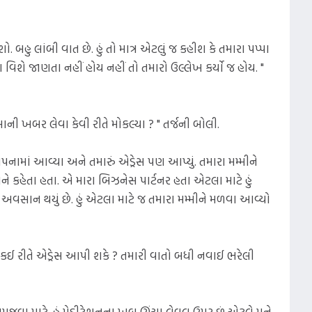
ો. બહુ લાંબી વાત છે. હું તો માત્ર એટલું જ કહીશ કે તમારા પપ્પા
વિશે જાણતા નહીં હોય નહીં તો તમારો ઉલ્લેખ કર્યો જ હોય. "
ની ખબર લેવા કેવી રીતે મોકલ્યા ? " તર્જની બોલી.
પનામાં આવ્યા અને તમારું એડ્રેસ પણ આપ્યું. તમારા મમ્મીને
ને કહેતા હતા. એ મારા બિઝનેસ પાર્ટનર હતા એટલા માટે હું
અવસાન થયું છે. હું એટલા માટે જ તમારા મમ્મીને મળવા આવ્યો
 કઈ રીતે એડ્રેસ આપી શકે ? તમારી વાતો બધી નવાઈ ભરેલી
વા માટે. હું મેડીટેશનના ખૂબ ઊંચા લેવલ ઉપર છું એટલે મને