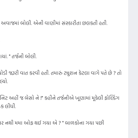
ીઠા અવાજમાં બોલી. એની વાણીમાં સંસ્કારીતા છલકતી હતી.
.
યાં. " તર્જની બોલી.
ી જરૂરી વાત કરવી હતી. તમારું ટ્યુશન કેટલા વાગે પતે છે ? તો
લ્યો.
નિટ અહીં જ બેસો ને !" કહીને તર્જનીએ ખૂણામાં મૂકેલી ફોલ્ડિંગ
ઠક લીધી.
ે ખબર નથી મમા ઓફ થઈ ગયા એ ? " બાળકોના ગયા પછી