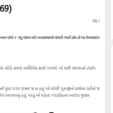
69)
0
 ☞ વધુ વાંચન માટે નવલકથાઓ વાંચવી ગમતી હોય તો આ વેબસાઈટને નીચે સુધી સ્ક્રોલ કર
ગયો. થોડો સમય અભિષેક સાથે ગાળ્યો. એ પછી જમવાનો ટાઈમ
કૃપા વગર શક્ય જ ન હતું. એ ઘરેથી ગુરુજીને પ્રાર્થના કરીને જ
રાઈઝ આપવાનું હતું. પરંતુ એ પહેલાં ગડાશેઠના આદેશ મુજબ