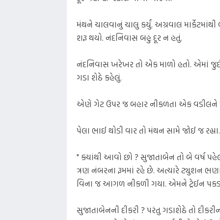
મંથને ચાલવાનું ચાલુ કર્યું. અગ્રવાલ માર્કેટ
શરૂ થયો. નંદનિવાસ બહુ દૂર ન હતું.
નંદનિવાસ ખરેખર તો એક માળો હતો. એમાં જુદી જુ
ગડા શેઠે કહેલું.
એણે ગેટ ઉપર જ બહાર નીકળતા એક વડીલને પૂછ્યુ
પેલા ભાઈ થોડી વાર તો મંથન સામે જોઈ જ રહ્યા.
" ક્યાંથી આવો છો ? સુજાતાબેન તો બે વર્ષ પહે
ત્રણ નંબરના રૂમમાં રહે છે. અત્યારે ટ્યુશન 
વિના જ આગળ નીકળી ગયા. એમને ટ્રેઈન પકડ
સુજાતાબેનની દીકરી ? પરંતુ ગડાશેઠે તો દીકર