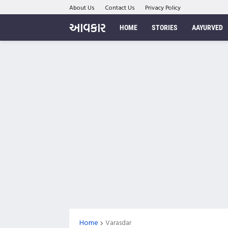
About Us
Contact Us
Privacy Policy
આવકાર
HOME
STORIES
AAYURVED
Home
Varasdar