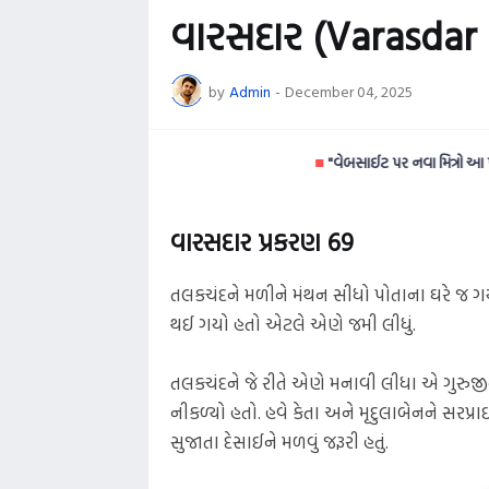
વારસદાર (Varasdar 
by
Admin
-
December 04, 2025
■
"વેબસાઈટ પર નવા મિત્રો આ ખાસ વાંચો
વારસદાર પ્રકરણ 69
તલકચંદને મળીને મંથન સીધો પોતાના ઘરે જ 
થઈ ગયો હતો એટલે એણે જમી લીધું.
તલકચંદને જે રીતે એણે મનાવી લીધા એ ગુરુજીની 
નીકળ્યો હતો. હવે કેતા અને મૃદુલાબેનને સરપ્
સુજાતા દેસાઈને મળવું જરૂરી હતું.