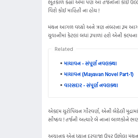
ભૂતકાળ કહ્યો એમાં પણ આ તર્જનીનો કોઈ ઉલ્લ
વિશે કોઈ માહિતી ના હોય !
મંથન આગળ વધ્યો અને ત્રણ નંબરના રૂમ આગળ 
યુવાનીમાં કેટલાં બધાં રૂપાળાં હશે એની કલ્પન
Related
માયાવન - સંપૂર્ણ નવલકથા
માયાવન (Mayavan Novel Part-1)
વારસદાર - સંપૂર્ણ નવલકથા
એકદમ યુરોપિયન ગૌરવર્ણ, એની બેઠેલી મુદ્રા
સૌષ્ઠવ ! તર્જની અત્યારે બે નાનાં બાળકોને ભ
અચાનક એનું ધ્યાન દરવાજા ઉપર ઉભેલા મંથન