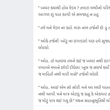
" ખબર ક્યાંથી હોય મેડમ ? તમારાં મમ્મીનો પર
આગળ શું વાત કરવી એ સમજાતું ન હતું.
" તમે મને મેડમ ના કહો. મારું નામ તર્જની છે. હું
" ઓકે તર્જની. ખોટું ના લગાડશો પણ હવે સુજાત
બોલ્યો.
" ઓહ.. તો મતલબ તમને કંઈ જ ખબર નથી લાગતી. મા
પપ્પાએ મમાને છોડી દીધેલાં. ખૂબ જ સંઘર્ષ કર
જ માહિતી નથી મારી પાસે" તર્જની બોલી.
" ઓહ.. આઈ એમ સો સોરી. મને આ બધી વાતની 
નથી આપી. મને માત્ર એટલું જ કહ્યું કે એકવ
જ મોટું પાપ થઈ ગયું છે." મંથન સહાનુભૂતિથી બો