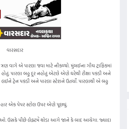
વારસદાર
રણ વાગે એ પારલા જવા માટે નીકળ્યો. મુંબઈના ગીચ ટ્રાફિકમાં
ોતું. પારલા બહુ દૂર નહોતું એટલે એણે ઘરેથી રીક્ષા પકડી અને
િટ લઈને ટ્રેન પકડી અને પારલા સ્ટેશને ઉતર્યો. પારલાથી એ બહુ
 બહાર એક પેપર સ્ટોલ ઉપર એણે પૂછ્યું.
જાઓ. ઉસકે પીછે લેફ્ટમેં થોડા આગે જાને કે બાદ આયેગા. જ્યાદા