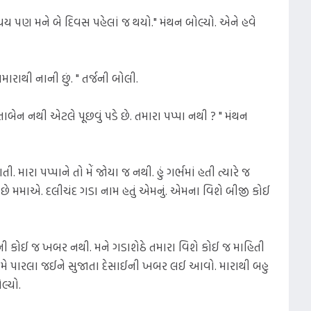
િચય પણ મને બે દિવસ પહેલાં જ થયો." મંથન બોલ્યો. એને હવે
 તમારાથી નાની છું. " તર્જની બોલી.
ાબેન નથી એટલે પૂછવું પડે છે. તમારા પપ્પા નથી ? " મંથન
રા પપ્પાને તો મેં જોયા જ નથી. હું ગર્ભમાં હતી ત્યારે જ
્યો છે મમાએ. દલીચંદ ગડા નામ હતું એમનું. એમના વિશે બીજી કોઈ
કોઈ જ ખબર નથી. મને ગડાશેઠે તમારા વિશે કોઈ જ માહિતી
ાર તમે પારલા જઈને સુજાતા દેસાઈની ખબર લઈ આવો. મારાથી બહુ
લ્યો.