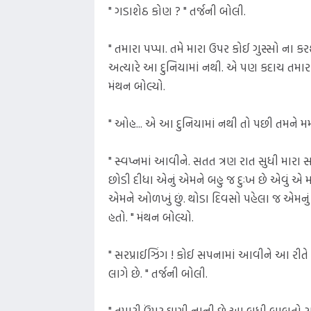
" ગડાશેઠ કોણ ? " તર્જની બોલી.
" તમારા પપ્પા. તમે મારા ઉપર કોઈ ગુસ્સો ના કરશ
અત્યારે આ દુનિયામાં નથી. એ પણ કદાચ તમારા 
મંથન બોલ્યો.
" ઓહ... એ આ દુનિયામાં નથી તો પછી તમને મમા
" સ્વપ્નમાં આવીને. સતત ત્રણ રાત સુધી મારા સ
છોડી દીધા એનું એમને બહુ જ દુઃખ છે એવું એ મ
એમને ઓળખું છું. થોડા દિવસો પહેલા જ એમનું 
હતો. " મંથન બોલ્યો.
" સરપ્રાઈઝિંગ ! કોઈ સપનામાં આવીને આ રીતે
લાગે છે. " તર્જની બોલી.
" તમારી ઉંમર ઘણી નાની છે આ બધી બાબતો સમજ