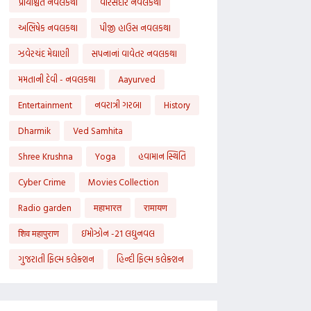
પ્રાયશ્ચિત નવલકથા
વારસદાર નવલકથા
અભિષેક નવલકથા
પીજી હાઉસ નવલકથા
ઝવેરચંદ મેઘાણી
સપનાનાં વાવેતર નવલકથા
મમતાની દેવી - નવલકથા
Aayurved
Entertainment
નવરાત્રી ગરબા
History
Dharmik
Ved Samhita
Shree Krushna
Yoga
હવામાન સ્થિતિ
Cyber Crime
Movies Collection
Radio garden
महाभारत
रामायण
शिव महापुराण
ઇમોઝોન -21 લઘુનવલ
ગુજરાતી ફિલ્મ કલેક્શન
હિન્દી ફિલ્મ કલેક્શન