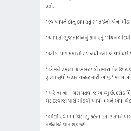
હતો.
" જી આપને કોનું કામ હતું ? " તર્જની એના મ
" આમ તો સુજાતાબેનનું કામ હતું " મંથન બોલ્યો
" ઓહ.. પણ મમા તો હવે નથી રહ્યાં. બે વર્ષ થઈ ગ
" એ મને હમણાં જ ખબર પડી તમારા ગેટ ઉપર. થોડ
હું ત્યાં સુધી બહાર ચક્કર મારી આવું. " મંથન બો
" અરે ના ના ... બસ પતવા જ આવ્યું છે. દસેક મિ
ચેર દરવાજા પાસે ગોઠવી આપી. મંથને એમાં બે
" બોલો હવે મમા વિશે શું કહેતા હતા ? તમન
તર્જનીએ વાત શરૂ કરી.