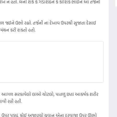
ેખ ન હતો. બની શકે કે ગડાશેઠને કે કૌશિક ભાઈને આ તર્જની
જઈને ઉભો રહ્યો. તર્જની ના દેખાવ ઉપરથી સુજાતા દેસાઈ
ા મંથન કરી શકતો હતો.
માં આગળ સરકાવેલો લાંબો ચોટલો, પાતળું છતાં આકર્ષક શરીર
ણાવી રહી હતી.
 ઉપર પડ્યું. કોઈ અજાણ્યો યુવાન એના દરવાજા ઉપર ઊભો