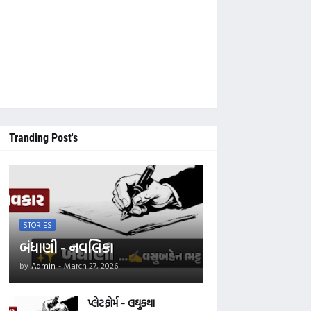
ી 'Main Tegs' ની નીચે આપેલ કેટેગરીમાં જે તે નવલકથાના નામ પર ક્લિક કરી વાંચવા
Tranding Post's
STORIES
બંધાણી - નવલિકા
by
Admin
-
March 27, 2026
પ્લેટફોર્મ - લઘુકથા