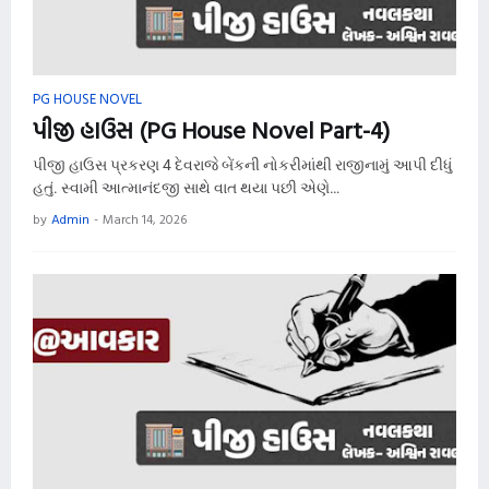
PG HOUSE NOVEL
પીજી હાઉસ (PG House Novel Part-4)
પીજી હાઉસ પ્રકરણ 4 દેવરાજે બેંકની નોકરીમાંથી રાજીનામું આપી દીધું
હતું. સ્વામી આત્માનંદજી સાથે વાત થયા પછી એણે…
by
Admin
-
March 14, 2026