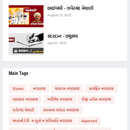
ભાઈબંધી - ઝવેરચંદ મેઘાણી
August 21, 2025
કદરદાન - લઘુકથા
July 05, 2025
Main Tags
Stories
નવલકથા
માયાવન નવલકથા
પ્રાયશ્ચિત નવલકથા
વારસદાર નવલકથા
અભિષેક નવલકથા
પીજી હાઉસ નવલકથા
ઝવેરચંદ મેઘાણી
સપનાનાં વાવેતર નવલકથા
મમતાની દેવી- ન ભૂતો ન ભવિષ્યતિ નવલકથા
Aayurved