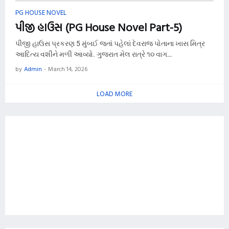
PG HOUSE NOVEL
પીજી હાઉસ (PG House Novel Part-5)
પીજી હાઉસ પ્રકરણ 5 મુંબઈ જતાં પહેલાં દેવરાજ પોતાના ખાસ મિત્ર
આદિત્ય વશીને મળી આવ્યો. ગુજરાત મેલ રાત્રે ૧૦ વાગ…
by
Admin
-
March 14, 2026
LOAD MORE