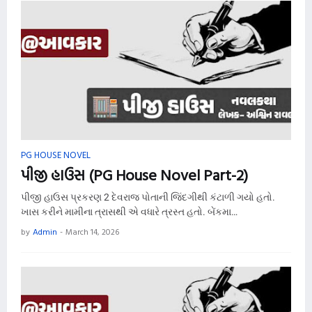
PG HOUSE NOVEL
પીજી હાઉસ (PG House Novel Part-2)
પીજી હાઉસ પ્રકરણ 2 દેવરાજ પોતાની જિંદગીથી કંટાળી ગયો હતો.
ખાસ કરીને મામીના ત્રાસથી એ વધારે ત્રસ્ત હતો. બેંકમા…
by
Admin
-
March 14, 2026