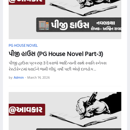
PG HOUSE NOVEL
પીજી હાઉસ (PG House Novel Part-3)
પીજી હાઉસ પ્રકરણ 3 દેવરાજે આદિત્યની સાથે સ્વાતિ સ્નેક્સ
રેસ્ટોરેન્ટમાં ધરાઈને જમી લીધું. વર્ષો પછી એણે દાળઢોક…
by
Admin
-
March 14, 2026