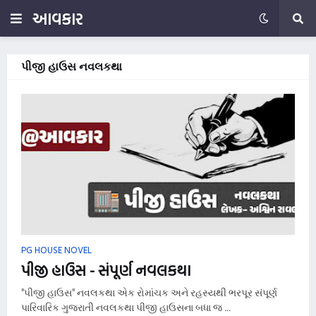
આવકાર
પીજી હાઉસ નવલકથા
PG HOUSE NOVEL
પીજી હાઉસ - સંપૂર્ણ નવલકથા
"પીજી હાઉસ" નવલકથા એક રોમાંચક અને રહસ્યથી ભરપૂર સંપૂર્ણ
પારિવારિક ગુજરાતી નવલકથા પીજી હાઉસના બધા જ …