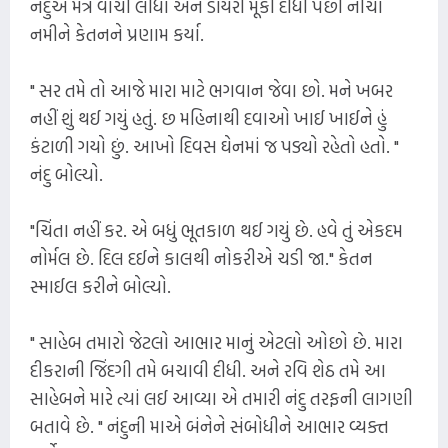
નંદુએ મંત્ર વાંચી લીધો અને ડાયરી મૂકી દીધી પછી નીચા
નમીને કેતનને પ્રણામ કર્યા.
" સર તમે તો આજે મારા માટે ભગવાન જેવા છો. મને ખબર
નહીં શું થઈ ગયું હતું. છ મહિનાથી દવાઓ ખાઈ ખાઈને હું
કંટાળી ગયો છું. આખો દિવસ ઘેનમાં જ પડ્યો રહેતો હતો. "
નંદુ બોલ્યો.
"ચિંતા નહીં કર. એ બધું ભૂતકાળ થઈ ગયું છે. હવે તું એકદમ
નોર્મલ છે. દિલ દઈને કાલથી નોકરીએ ચડી જા." કેતન
સ્માઈલ કરીને બોલ્યો.
" સાહેબ તમારો જેટલો આભાર માનું એટલો ઓછો છે. મારા
દીકરાની જિંદગી તમે બચાવી દીધી. અને રવિ શેઠ તમે આ
સાહેબને મારે ત્યાં લઈ આવ્યા એ તમારી નંદુ તરફની લાગણી
બતાવે છે. " નંદુની માએ બંનેને સંબોધીને આભાર વ્યક્ત