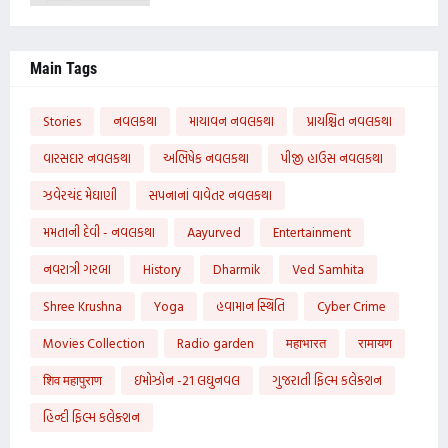
Main Tags
Stories
નવલકથા
માયાવન નવલકથા
પ્રાયશ્ચિત નવલકથા
વારસદાર નવલકથા
અભિષેક નવલકથા
પીજી હાઉસ નવલકથા
ઝવેરચંદ મેઘાણી
સપનાનાં વાવેતર નવલકથા
મમતાની દેવી - નવલકથા
Aayurved
Entertainment
નવરાત્રી ગરબા
History
Dharmik
Ved Samhita
Shree Krushna
Yoga
હવામાન સ્થિતિ
Cyber Crime
Movies Collection
Radio garden
महाभारत
रामायण
शिव महापुराण
ઇમોઝોન -21 લઘુનવલ
ગુજરાતી ફિલ્મ કલેક્શન
હિન્દી ફિલ્મ કલેક્શન