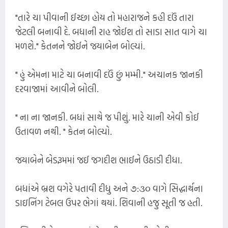
"તારે ચા પીવાની ઈચ્છા હોય તો મહારાજને કહી દઉં તારા
જેટલી બનાવી દે. બધાની રાહ જોઈશ તો સાડા સાત વાગે ચા
મળશે." કેતનને જોઈને જયાબેન બોલ્યાં.
" હું એમના માટે ચા બનાવી દઉં છું મમ્મી." અચાનક જાનકી
દરવાજામાં આવીને બોલી.
" ના ના જાનકી. બધાં સાથે જ પીશું. મારે ચાની એવી કોઈ
ઉતાવળ નથી. " કેતન બોલ્યો.
જયાબેને બેડરૂમમાં જઈ જગદીશ ભાઈને ઉઠાડી દીધા.
બધાંએ બ્રશ વગેરે પતાવી દીધુ અને ૭:૩૦ વાગે સિદ્ધાર્થના
ડાઇનિંગ ટેબલ ઉપર ભેગાં થયાં. શિવાની હજુ સૂતી જ હતી.