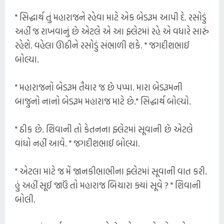
" સિદ્ધાર્થ તું મહારાજને રહેવા માટે એક બેડરૂમ આપી દે. રસોડું
અહીં જ રાખવાનું છે એટલે એ આ ફ્લેટમાં રહે એ વધારે સારું
રહેશે. વહેલા ઊઠીને રસોડું સંભાળી શકે. " જગદીશભાઈ
બોલ્યા.
" મહારાજનો બેડરૂમ તૈયાર જ છે પપ્પા. મારા બેડરૂમની
બાજુનો નાનો બેડરૂમ મહારાજ માટે છે." સિદ્ધાર્થ બોલ્યો.
" ઠીક છે. શિવાની તો કેતનના ફ્લેટમાં સૂવાની છે એટલે
વાંધો નહીં આવે. " જગદીશભાઈ બોલ્યા.
" એટલા માટે જ મેં જાનકીભાભીના ફ્લેટમાં સૂવાની વાત કરી.
હું અહીં સૂઈ જાઉં તો મહારાજ બિચારા ક્યાં સૂવે ? " શિવાની
બોલી.