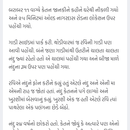
બરાબર ૧૧ વાગ્યે કેતન જાનકીને કહીને ઘરેથી નીકળી ગયો
અને ૨૫ મિનિટમાં ઓલ્ડ નાગરદાસ રોડના લોકેશન ઉપર
પહોંચી ગયો.
ગાડી સાઈડમાં પાર્ક કરી. થોડીવારમાં જ રવિની ગાડી પણ
આવી પહોંચી. બંને જણા ગાડીમાંથી ઉતરીને ચાલતા ચાલતા
નંદુ જ્યાં રહેતો હતો એ ચાલમાં પહોંચી ગયા અને બીજા માળે
નંદુના રૂમ ઉપર પણ પહોંચી ગયા.
રવિએ નંદુને ફોન કરીને કહ્યું હતું એટલે નંદુ અને એની મા
એમની રાહ જ જોતાં હતાં. નંદુ કેતનને પગે લાગ્યો અને
ખુરશીમાં બેસવાનું કહ્યું. ખુરશી એક જ હતી એટલે રવિ ત્યાં
પાથરેલા એક પલંગના છેડે બેઠો.
નંદુ ૨૪ વર્ષનો છોકરો હતો. કેતને જોયું કે અત્યારે પણ એનો