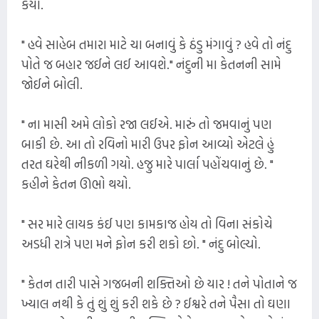
કર્યો.
" હવે સાહેબ તમારા માટે ચા બનાવું કે ઠંડુ મંગાવું ? હવે તો નંદુ
પોતે જ બહાર જઈને લઈ આવશે." નંદુની મા કેતનની સામે
જોઈને બોલી.
" ના માસી અમે લોકો રજા લઈએ. મારું તો જમવાનું પણ
બાકી છે. આ તો રવિનો મારી ઉપર ફોન આવ્યો એટલે હું
તરત ઘરેથી નીકળી ગયો. હજુ મારે પાર્લા પહોંચવાનું છે. "
કહીને કેતન ઊભો થયો.
" સર મારે લાયક કંઈ પણ કામકાજ હોય તો વિના સંકોચે
અડધી રાત્રે પણ મને ફોન કરી શકો છો. " નંદુ બોલ્યો.
" કેતન તારી પાસે ગજબની શક્તિઓ છે યાર ! તને પોતાને જ
ખ્યાલ નથી કે તું શું શું કરી શકે છે ? ઈશ્વરે તને પૈસા તો ઘણા