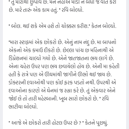
" તું મારાથી છુપાવે છે. મને નેહાએ માંડી ને બધી જ વાત કરી
છે. મારે તારું એક કામ હતું. " રવિ બોલ્યો.
" બોલ. થઈ શકે એમ હશે તો ચોક્કસ કરીશ." કેતન બોલ્યો.
"મારા સ્ટાફમાં એક છોકરો છે. એનું નામ નંદુ છે. મા બાપનો
એકનો એક કમાઉ દીકરો છે. છેલ્લા પાંચ છ મહિનાથી એ
ડિપ્રેશનમાં ચાલ્યો ગયો છે. એને જાતજાતના ભય લાગે છે.
એના ચહેરા ઉપર પણ ભય છવાયેલો હોય છે. એની મા કહેતી
હતી કે રાત્રે પણ એ ઊંઘમાંથી જાગીને ઊભો થઈ જાય છે.
ડોક્ટરની દવાઓથી પણ કોઈ ફરક પડતો નથી. ઉપરથી એ
દવાઓના કારણે એ ઘેનમાં જ રહ્યા કરે છે. તું એકવાર એને
જોઈ લે તો તારી મહેરબાની. ખૂબ સારો છોકરો છે. " રવિ
ભાટીયા બોલ્યો.
" આજે એ છોકરો તારી હોટલ ઉપર છે ? " કેતને પૂછ્યું.