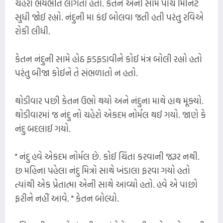
ચહેરો ભયભીત લાગતો હતો. કેતન એની સામે પાંચ મિનિટ
સુધી જોઈ રહ્યો. નંદુની મા કંઈ બોલવા જતી હતી પરંતુ રવિએ
રોકી લીધી.
કેતન નંદુની સામે હોઠ ફડફડાવીને કોઈ મંત્ર બોલી રહ્યો હતો
પરંતુ બીજા કોઈને તે સંભળાતો ન હતો.
થોડીવાર પછી કેતન ઉભો થયો અને નંદુના માથે હાથ મૂક્યો.
થોડીવારમાં જ નંદુ નો ચહેરો એકદમ નોર્મલ થઈ ગયો. જાણે કે
નંદુ બદલાઈ ગયો.
" નંદુ હવે એકદમ નોર્મલ છે. કોઈ ચિંતા કરવાની જરૂર નથી.
છ મહિના પહેલા નંદુ મિત્રો સાથે ખંડાલા ફરવા ગયો હતો
ત્યાંથી એક પ્રેતાત્મા એની સાથે આવ્યો હતો. હવે એ પાછો
ફરીને નહીં આવે. " કેતન બોલ્યો.