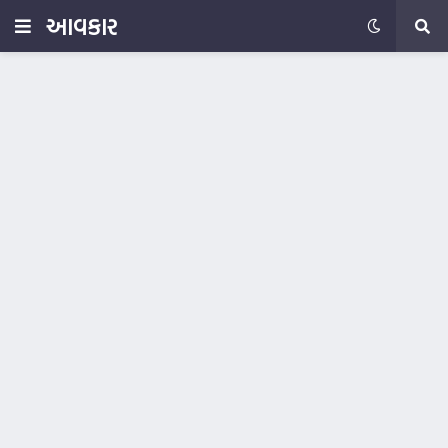
આવકાર