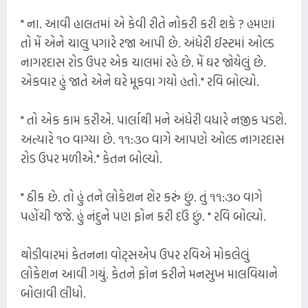
" ના. આવી હાલતમાં એ કેવી રીતે નોકરી કરી શકે ? હમણાં
તો મેં એને ચાલુ પગારે રજા આપી છે. અંધેરી ઈસ્ટમાં ઓલ્ડ
નાગરદાસ રોડ ઉપર એક ચાલમાં રહે છે. મેં ઘર જોયેલું છે.
એકવાર હું જાતે એને ઘરે મૂકવા ગયો હતો." રવિ બોલ્યો.
" તો એક કામ કરીએ. પાર્લાથી મને અંધેરી વધારે નજીક પડશે.
અત્યારે ૧૦ વાગ્યા છે. ૧૧:૩૦ વાગે આપણે ઓલ્ડ નાગરદાસ
રોડ ઉપર મળીએ." કેતન બોલ્યો.
" ઠીક છે. તો હું તને લોકેશન શેર કરું છું. તું ૧૧:૩૦ વાગે
પહોંચી જજે. હું નંદુને પણ ફોન કરી દઉં છું. " રવિ બોલ્યો.
થોડીવારમાં કેતનના વોટ્સએપ ઉપર રવિએ મોકલેલું
લોકેશન આવી ગયું. કેતને ફોન કરીને મનસુખ માલવિયાને
બોલાવી લીધો.