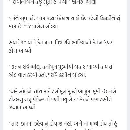
" શિવાનીબેન હજુ સૂતાં છે મમ્મી." જાનકી બોલી.
"એને સૂવા દો. આમ પણ વેકેશન ચાલે છે. વહેલી ઉઠાડીને શું
કામ છે ?" જયાબેન બોલ્યાં.
સવારે ૧૦ વાગે કેતન ના મિત્ર રવિ ભાટિયાનો કેતન ઉપર
ફોન આવ્યો.
" કેતન રવિ બોલું. હનીમૂન મૂડમાંથી બહાર આવ્યો હોય તો
એક વાત કરવી હતી. " રવિ હસીને બોલ્યો.
"અરે બોલને. તારા માટે હનીમૂન મૂડને બાજુમાં મૂકી દઉં. તને
હોટલનું બધું પેમેન્ટ તો મળી ગયું ને ? " કેતને પણ હસીને
જવાબ આપ્યો.
" તારા કામમાં કહેવાનું હોય જ નહીં. અને ના મળ્યું હોય તો હું