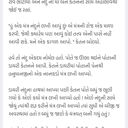
રવિ ભાટીયા અને નંદુ ની મા બંને કેતનની સામે અહોભાવથી
જોઈ જ રહ્યાં.
"હું એક મંત્ર નંદુને લખી આપું છું એ મંત્રની રોજ એક માળા
કરવી. જેથી ક્યારેય પણ આવું કોઈ તત્ત્વ એની પાસે નહીં
આવી શકે. મને એક કાગળ આપો. " કેતન બોલ્યો.
હવે તો નંદુ એકદમ નોર્મલ હતો. પોતે જ ઊભા થઈને પોતાની
ડાયરી કેતનને આપી. કેતને ડાયરીમાં પોતાની પેનથી
હનુમાનજીનો એક નાનકડો મંત્ર લખી આપ્યો.
ડાયરી નંદુના હાથમાં આપ્યા પછી કેતન પોતે બધું જ ભૂલી
ગયો કે એણે કયો મંત્ર લખી આપ્યો હતો ! એણે નંદુની સામે
જોયું ત્યાંથી શરૂ કરીને મંત્ર લખી આપ્યો ત્યાં સુધી એ બીજી જ
અવસ્થામાં હતો !! બધું જ જાણે કે યંત્રવત્ બની ગયું હતું !