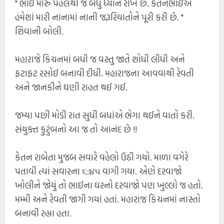
" ભાઈ મારું પહેલેથી જ બધું ધ્યાન રાખે છે. કેતનભાઇએ
હંમેશાં મારી નાનામાં નાની જરૂરિયાતોને પૂરી કરી છે. "
શિવાની બોલી.
મહારાજે કિચનમાં બધી જ વસ્તુ જાતે શોધી લીધી અને
ફટાફટ રસોઈ બનાવી દીધી. મહારાજના આવવાથી રેવતી
અને જાનકીને ઘણી રાહત થઈ ગઈ.
જમ્યા પછી મોડી રાત સુધી બધાંએ ભેગા થઈને વાતો કરી.
સંયુક્ત કુટુંબનો આ જ તો આનંદ છે !!
કેતન રાબેતા મુજબ સવારે વહેલો ઉઠી ગયો. માળા વગેરે
પતાવી ત્યાં સવારના ૬:૪૫ વાગી ગયા. એણે દરવાજો
ખોલીને જોયું તો ભાઈના ઘરનો દરવાજો પણ ખુલ્લો જ હતો.
મમ્મી અને રેવતી જાગી ગયાં હતાં. મહારાજ કિચનમાં નાસ્તો
બનાવી રહ્યા હતા.