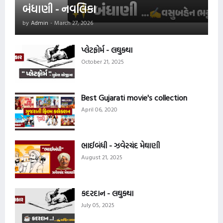
બંધાણી - નવલિકા
by
Admin
-
March 27, 2026
પ્લેટફોર્મ - લઘુકથા
October 21, 2025
Best Gujarati movie's collection
April 06, 2020
ભાઈબંધી - ઝવેરચંદ મેઘાણી
August 21, 2025
કદરદાન - લઘુકથા
July 05, 2025