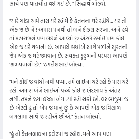
સાથે પણ વાતચીત થઈ ગઈ છે. " સિદ્ધાર્થ બોલ્યો.
"અરે ગાંડા અમે તારા ઘરે રહીયે કે કેતનના ઘરે રહીયે... ઘર તો
એક જ છે ને ! અમારા મનથી તો બંને દીકરા સરખા. અને હવે
તો મહારાજને પણ લઈને આવ્યો છું એટલે રસોઈ પણ કોઈ
એક જ ઘરે થવાની છે. આપણે બધાંએ સાથે મળીને સુરતની
જેમ એક જ ઘરે જમવાનું છે. સંયુક્ત કુટુંબની પરંપરા આપણે
જાળવવાની છે." જગદીશભાઈ બોલ્યા.
"મને કોઈ જ વાંધો નથી પપ્પા. તમે ભાઈના ઘરે રહો કે મારા ઘરે
રહો. અમારા બંને ભાઈઓ વચ્ચે કોઈ જ ભેદભાવ કે અંતર
નથી. તમને જ્યાં ઈચ્છા હોય ત્યાં રહી શકો છો. ઘર બાજુમાં જ
છે એટલે હું તો એમ જ માનું છું કે આપણે એક જ વિશાળ
બંગલામાં સાથે જ રહીએ છીએ." કેતન બોલ્યો.
"હું તો કેતનભાઇના ફ્લેટમાં જ રહીશ. મને આમ પણ