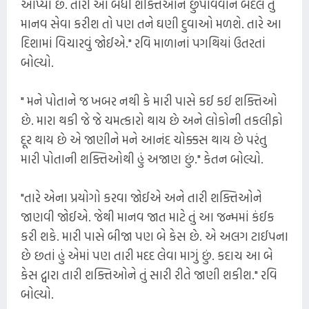
આપ્યા છે. તારી આ બધી શક્તિઓને છુપાવવાને બદલે તું
માનવ સેવા કરીશ તો પણ તને ઘણી દુવાઓ મળશે. તારે આ
દિશામાં વિચારવું જોઈએ." રવિ માળાનાં પગથિયાં ઉતરતાં
બોલ્યો.
" મને પોતાને જ ખબર નથી કે મારી પાસે કઈ કઈ શક્તિઓ
છે. મારા થકી જે જે ચમત્કારો થાય છે અને લોકોની તકલીફો
દૂર થાય છે એ જાણીને મને આનંદ ચોક્કસ થાય છે પરંતુ
મારી પોતાની શક્તિઓથી હું અજાણ છું." કેતન બોલ્યો.
"તારે એના પ્રયોગો કરવા જોઈએ અને તારી શક્તિઓને
જાણવી જોઈએ. જેથી માનવ જાત માટે તું આ જન્મમાં કંઈક
કરી શકે. મારી પાસે બીજા પણ બે કેસ છે. એ અલગ ટાઈપના
છે છતાં હું એમાં પણ તારી મદદ લેવા માગું છું. કદાચ આ બે
કેસ દ્વારા તારી શક્તિઓને તું સારી રીતે જાણી શકીશ." રવિ
બોલ્યો.