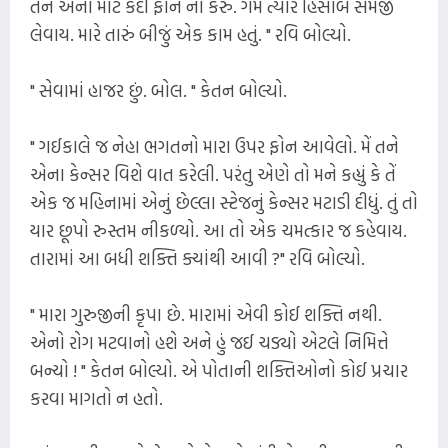
તને એના માટે કદી ફોન ના કરું. ગમે ત્યારે હિસાબ સમજી
લેવાય. મારે તારું બીજું એક કામ હતું. " રવિ બોલ્યો.
" સેવામાં હાજર છું. બોલ. " કેતન બોલ્યો.
" ગઈકાલે જ નેહા ભગતનો મારા ઉપર ફોન આવેલો. મેં તને
એના કેન્સર વિશે વાત કરેલી. પરંતુ એણે તો મને કહ્યું કે તેં
એક જ મહિનામાં એનું છેલ્લા સ્ટેજનું કેન્સર મટાડી દીધું. તું તો
યાર છૂપો રુસ્તમ નીકળ્યો. આ તો એક ચમત્કાર જ કહેવાય.
તારામાં આ બધી શક્તિ ક્યાંથી આવી ?" રવિ બોલ્યો.
" મારા ગુરુજીની કૃપા છે. મારામાં એવી કોઈ શક્તિ નથી.
એનો રોગ મટવાનો હશે અને હું જઈ ચડ્યો એટલે નિમિત્તે
બન્યો ! " કેતન બોલ્યો. એ પોતાની શક્તિઓનો કોઈ પ્રચાર
કરવા માગતો ન હતો.