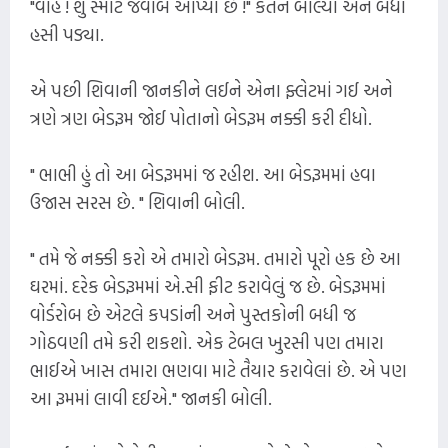
"વાહ ! શું સ્માર્ટ જવાબ આપ્યો છે !" કેતન બોલ્યો અને બધા
હસી પડ્યા.
એ પછી શિવાની જાનકીને લઈને એના ફ્લેટમાં ગઈ અને
ત્રણે ત્રણ બેડરૂમ જોઈ પોતાનો બેડરૂમ નક્કી કરી દીધો.
" ભાભી હું તો આ બેડરૂમમાં જ રહીશ. આ બેડરૂમમાં હવા
ઉજાસ સરસ છે. " શિવાની બોલી.
" તમે જે નક્કી કરો એ તમારો બેડરૂમ. તમારો પૂરો હક છે આ
ઘરમાં. દરેક બેડરૂમમાં એ.સી ફીટ કરાવેલું જ છે. બેડરૂમમાં
વોર્ડરોબ છે એટલે કપડાંની અને પુસ્તકોની બધી જ
ગોઠવણી તમે કરી શકશો. એક ટેબલ ખુરસી પણ તમારા
ભાઈએ ખાસ તમારા ભણવા માટે તૈયાર કરાવેલાં છે. એ પણ
આ રૂમમાં લાવી દઈએ." જાનકી બોલી.