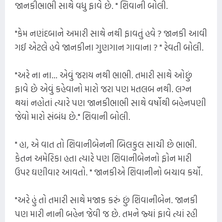
જાનકીભાભી સાથે વધુ ફાવે છે. " શિવાની બોલી.
"કેમ નણંદબાને અમારી સાથે નથી ફાવતું હવે ? જાનકી આવી
ગઈ એટલે હવે જાનકીના ગુણગાન ગાવાના ? " રેવતી બોલી.
"અરે ના ના... એવું જરાય નથી ભાભી. તમારી સાથે ઓછું
ફાવે છે એવું કહેવાનો મારો જરા પણ મતલબ નથી. લગ્ન
થયાં નહોતાં ત્યારે પણ જાનકીભાભી સાથે વર્ષોથી બહેનપણી
જેવો મારો સંબંધ છે." શિવાની બોલી.
" હા, એ વાત તો શિવાનીબેનની બિલકુલ સાચી છે ભાભી.
કેતન અમેરિકા હતા ત્યારે પણ શિવાનીબેનનો ફોન મારી
ઉપર ઘણીવાર આવતો. " જાનકીએ શિવાનીનો બચાવ કર્યો.
"અરે હું તો તમારી સાથે મજાક કરું છું શિવાનીબેન. જાનકી
પણ મારી નાની બહેન જેવી જ છે. તમને જ્યાં ફાવે ત્યાં રહી