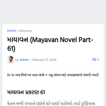
Home
Mayavan
માયાવન (Mayavan Novel Part-
61)
0
by
Admin
-
February 01, 2026
નવા મિત્રો આ ખાસ વાંચો ☞ વધુ વાંચન માટે નવલકથાઓ વાંચવી ગમતી હોય તો આ વેબસાઈટન
માયાવન પ્રકરણ 61
કેતન મમ્મી પપ્પાને લઈને ઘરે પાર્લા પહોંચ્યો ત્યારે ટ્રાફિકના