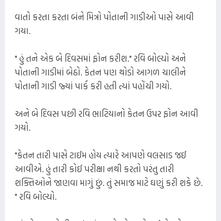
વાતો કરતા કરતા બંને મિત્રો પોતાની ગાડીઓ પાસે આવી
ગયા.
" હું તને એક બે દિવસમાં ફોન કરીશ." રવિ બોલ્યો અને
પોતાની ગાડીમાં બેઠો. કેતન પણ થોડો આગળ ચાલીને
પોતાની ગાડી જ્યાં પાર્ક કરી હતી ત્યાં પહોંચી ગયો.
અને બે દિવસ પછી રવિ ભાટિયાનો કેતન ઉપર ફોન આવી
ગયો.
"કેતન તારી પાસે ટાઈમ હોય ત્યારે આપણે વલસાડ જઈ
આવીએ. હું તારી કોઈ પરીક્ષા નથી કરતો પરંતુ તારી
શક્તિઓને જાણવા માગું છું. તું સમાજ માટે ઘણું કરી શકે છે.
" રવિ બોલ્યો.