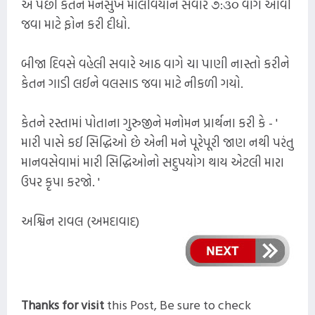
એ પછી કેતને મનસુખ માલવિયાને સવારે ૭:૩૦ વાગે આવી
જવા માટે ફોન કરી દીધો.
બીજા દિવસે વહેલી સવારે આઠ વાગે ચા પાણી નાસ્તો કરીને
કેતન ગાડી લઈને વલસાડ જવા માટે નીકળી ગયો.
કેતને રસ્તામાં પોતાના ગુરુજીને મનોમન પ્રાર્થના કરી કે - '
મારી પાસે કઈ સિદ્ધિઓ છે એની મને પૂરેપૂરી જાણ નથી પરંતુ
માનવસેવામાં મારી સિદ્ધિઓનો સદુપયોગ થાય એટલી મારા
ઉપર કૃપા કરજો. '
અશ્વિન રાવલ (અમદાવાદ)
Thanks for visit
this
Post,
Be sure to check