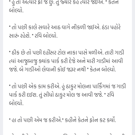
" હું તો અત્યારે ફ્રી જ છું. તું જ્યારે કહે ત્યારે જઈએ. " કેતન
બોલ્યો.
" તો પછી કાલે સવારે આઠ વાગે નીકળી જઈએ. ઠંડા પહોરે
સારું રહેશે. " રવિ બોલ્યો.
" ઠીક છે તો પછી દહીંસર ટોલ નાકા પાસે મળીએ. તારી ગાડી
ત્યાં આજુબાજુ ક્યાંક પાર્ક કરી દેજે અને મારી ગાડીમાં આવી
જજે. બે ગાડીઓ લેવાની કોઈ જરૂર નથી " કેતન બોલ્યો.
" તો પછી એક કામ કરીએ. હું ઠાકુર મોલના પાર્કિંગમાં જ ગાડી
પાર્ક કરી દઈશ. તું સીધો ઠાકુર મોલ જ આવી જજે. " રવિ
બોલ્યો.
" હા તો પછી એમ જ કરીએ." કહીને કેતને ફોન કટ કર્યો.