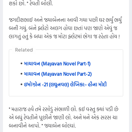
શકો છો. " રેવતી બોલી.
જગદીશભાઈ અને જયાબેનના આવી ગયા પછી ઘર ભર્યું ભર્યું
બની ગયું. બંને ફ્લેટો અલગ હોવા છતાં પણ જાણે એવું જ
લાગતું હતું કે બધા એક જ મોટા ફ્લેટમાં ભેગા જ રહેતા હોય !
Related
માયાવન (Mayavan Novel Part-1)
માયાવન (Mayavan Novel Part-2)
ઇમોઝોન -21 (લઘુનવલ) લેખિકા:- હીના મોદી
" મહારાજ હવે તમે રસોડું સંભાળી લો. કઈ વસ્તુ ક્યાં પડી છે
એ બધું રેવતીને પૂછીને જાણી લો. અને મને એક સરસ ચા
બનાવીને આપો. " જયાબેન બોલ્યાં.