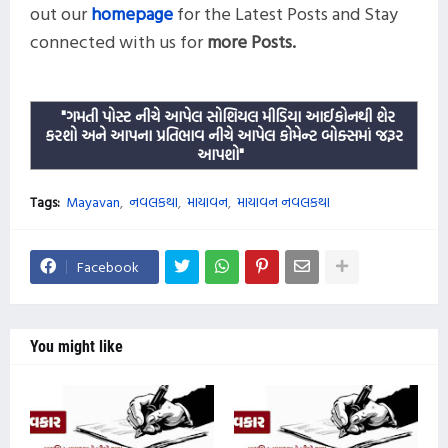
out our
homepage
for the Latest Posts and
Stay
connected with us for
more
Posts.
"ગમતી પોસ્ટ નીચે આપેલ સોશિયલ મીડિયા આઈકોનથી શેર
કરશો અને આપના પ્રતિભાવ નીચે આપેલ કોમેન્ટ બોક્સમાં જરૂર
આપશો"
Tags:
Mayavan
નવલકથા
માયાવન
માયાવન નવલકથા
Facebook
You might like