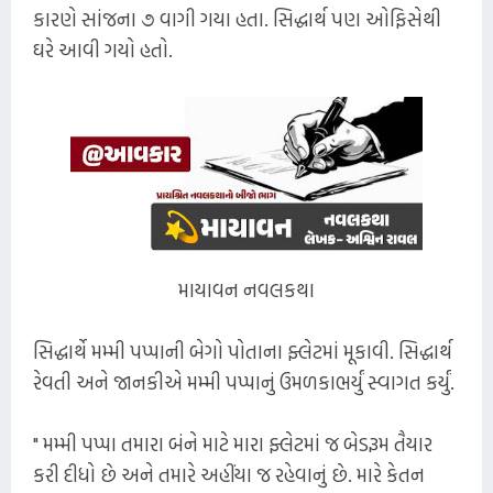
કારણે સાંજના ૭ વાગી ગયા હતા. સિદ્ધાર્થ પણ ઓફિસેથી
ઘરે આવી ગયો હતો.
માયાવન નવલકથા
સિદ્ધાર્થે મમ્મી પપ્પાની બેગો પોતાના ફ્લેટમાં મૂકાવી. સિદ્ધાર્થ
રેવતી અને જાનકીએ મમ્મી પપ્પાનું ઉમળકાભર્યું સ્વાગત કર્યું.
" મમ્મી પપ્પા તમારા બંને માટે મારા ફ્લેટમાં જ બેડરૂમ તૈયાર
કરી દીધો છે અને તમારે અહીંયા જ રહેવાનું છે. મારે કેતન