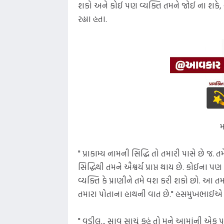
શકો અને કોઈ પણ વ્યક્તિ તમને જોઈ ના શકે,
રહ્યા હતા.
" પ્રાકામ્ય નામની સિદ્ધિ તો તમારી પાસે છે 
સિદ્ધિથી તમને ઐશ્વર્ય પ્રાપ્ત થાય છે. કોઈના 
વ્યક્તિ કે પ્રાણીને તમે વશ કરી શકો છો. આ
તમારા પોતાના હાથની વાત છે." હસમુખભાઈએ પ
" વડીલ... સાવ સાચું કહું તો મને આમાંની એક 