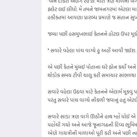
"બંને દીકરા અલગ રહે છે. મારો ત્રણ માળનો 
ફ્લેટ લઈ લીધો. મેં તમને જામનગરમાં એટલા માટે
હકીકતમાં આપણા પ્રારબ્ધ પ્રમાણે જ સંતાન સુ
જમ્યા પછી હસમુખભાઈ કેતનને હોટલ ઉપર મૂક
" સવારે વહેલા પાંચ વાગ્યે હું અહીં આવી જઈશ.
એ પછી કેતને મુંબઈ પોતાના ઘરે ફોન કર્યો અને 
થોડોક સમય ટીવી ચાલુ કરી સમાચાર સાંભળ્યા
સવારે વહેલા ઉઠવા માટે કેતનને એલાર્મ મૂકવું
પરંતુ સવારે પાંચ વાગ્યે નીકળી જવાનું હતું એટલે
સવારે સાડા ત્રણ વાગે ઊઠીને હાથ મ્હોં ધોઈ 
પહોંચી ગયો અને આજે જૂનાગઢની દિવ્ય ભૂમિમા
એણે ગાયત્રીની માળાઓ પૂરી કરી અને પછી ન્હાવા