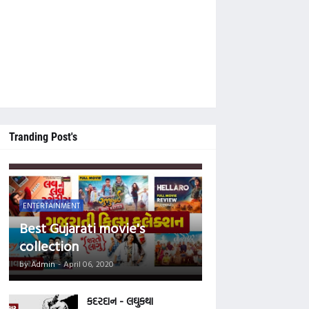
 નવલકથાઓ વાંચવી ગમતી હોય તો આ વેબસાઈટને નીચે સુધી સ્ક્રોલ કરી 'Main Tegs' ની 
Tranding Post's
ENTERTAINMENT
Best Gujarati movie's
collection
by
Admin
-
April 06, 2020
કદરદાન - લઘુકથા