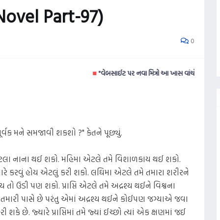
ovel Part-97)
0
■
"વેબસાઈટ પર નવા મિત્રો આ ખાસ વાંચો ☞ વધુ વાંચન માટે
ક મને સમજાવી શકશો ?" કેતને પૂછ્યું.
ેટલા નાના થઈ શકો. મહિમા એટલે તમે વિશાળકાય થઈ શકો.
ારે કરવું હોય એટલું કરી શકો. લઘિમા એટલે તમે તમારા શરીરને
 તો ઉડી પણ શકો. પ્રાપ્તિ એટલે તમે અદ્રશ્ય થઈને વિશ્વના
તમારી પાસે છે પરંતુ એમાં અદ્રશ્ય થઈને કોઈપણ જગ્યાએ જવા
 શકે છે. જ્યારે પ્રાપ્તિમાં તમે જ્યાં ઈચ્છો ત્યાં એક ક્ષણમાં જઈ