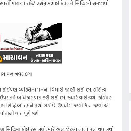
 સ્પર્શી પણ ના શકે." હસમુખભાઈ કેતનને સિદ્ધિઓ સમજાવી
માયાવન નવલકથા
જ. તમે કોઈપણ વ્યક્તિના મનના વિચારો જાણી શકો છો. ઈશિત્વ
પણ ઉપર તમે અધિકાર પ્રાપ્ત કરી શકો છો. જ્યારે વશિત્વથી કોઈપણ
 તમામ સિદ્ધિઓ તમને મળી ગઈ છે. ઉપયોગ કરવો કે ન કરવો એ
ોતાની વાત પૂરી કરી.
પણ સિદ્ધિમાં કોઈ રસ નથી. મારે અણુ જેટલા નાના પણ થવું નથી