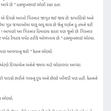
ે છે. " હસમુખભાઈ બોલી રહ્યા હતા.
ે. એ દિવસે આખો ગિરનાર જાગૃત થઈ જાય છે. કાપાલિકો અને
ટીમાં ગુપ્ત જગ્યાઓમાં ઘણું બધું થાય છે જેનું વર્ણન હું તમને કરી
 છે ! આપણો આ ગિરનાર હિમાલય કરતાં પણ જૂનો છે. ગિરનાર
ાર પર્વત રૈવંતક પર્વત તરીકે ઓળખાય છે. " હસમુખભાઈ બોલ્યા.
ર પણ આવવાનું થશે. " કેતન બોલ્યો.
લે દિવ્યાબેન બંનેને જમવા માટે બોલાવવા આવ્યાં.
ટો વાડકો ભરીને ગાયનું દૂધ અને છેલ્લે ખીચડી પણ હતી. કેતનને
 બોલ્યો.