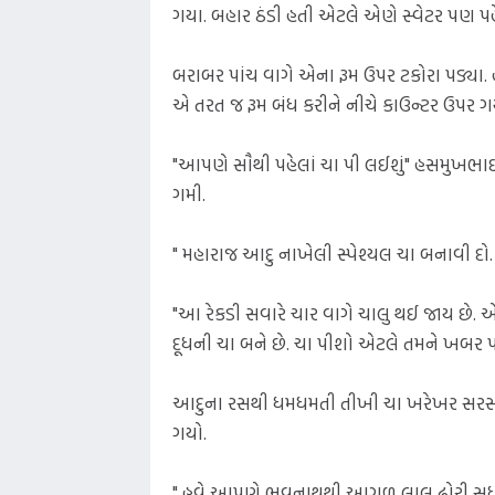
ગયા. બહાર ઠંડી હતી એટલે એણે સ્વેટર પણ પહેર
બરાબર પાંચ વાગે એના રૂમ ઉપર ટકોરા પડ્યા
એ તરત જ રૂમ બંધ કરીને નીચે કાઉન્ટર ઉપર ગ
"આપણે સૌથી પહેલાં ચા પી લઈશું" હસમુખભાઈ 
ગમી.
" મહારાજ આદુ નાખેલી સ્પેશ્યલ ચા બનાવી દો
"આ રેકડી સવારે ચાર વાગે ચાલુ થઈ જાય છે. 
દૂધની ચા બને છે. ચા પીશો એટલે તમને ખબર 
આદુના રસથી ધમધમતી તીખી ચા ખરેખર સરસ 
ગયો.
" હવે આપણે ભવનાથથી આગળ લાલ ઢોરી સુધી ગાડી