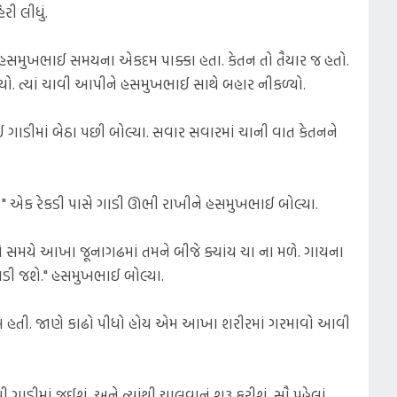
ી લીધું.
. હસમુખભાઈ સમયના એકદમ પાક્કા હતા. કેતન તો તૈયાર જ હતો.
યો. ત્યાં ચાવી આપીને હસમુખભાઈ સાથે બહાર નીકળ્યો.
ગાડીમાં બેઠા પછી બોલ્યા. સવાર સવારમાં ચાની વાત કેતનને
. " એક રેકડી પાસે ગાડી ઊભી રાખીને હસમુખભાઈ બોલ્યા.
એ સમયે આખા જૂનાગઢમાં તમને બીજે ક્યાંય ચા ના મળે. ગાયના
પડી જશે." હસમુખભાઈ બોલ્યા.
હતી. જાણે કાઢો પીધો હોય એમ આખા શરીરમાં ગરમાવો આવી
માં જઈશું. અને ત્યાંથી ચાલવાનું શરૂ કરીશું. સૌ પહેલાં