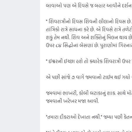
બાવાઓ પણ એ દિવસે જ બહાર આવીને દર્શન આપ
" શિવરાત્રીનો દિવસ શિવની લીલાનો દિવસ છ
તાંત્રિકો રાત્રે સાધના કરે છે. એ દિવસે રાત્રે તળે
શકું તેમ નથી. શિવ અને શક્તિનું મિલન થાય
ઉપર ૮૪ સિદ્ધોનાં બેસણાં છે. પુરાણોમાં ગિરન
" ઈશ્વરની ઈચ્છા હશે તો ક્યારેક શિવરાત્રી ઉપ
એ પછી સાંજે ૭ વાગે જમવાનો ટાઈમ થઈ ગયો એટ
જમવામાં ભાખરી, કોબી બટાકાનું શાક. સાથે મો
જમવાની ખરેખર મજા આવી.
"તમારા દીકરાઓ દેખાતા નથી." જમ્યા પછી કેતન