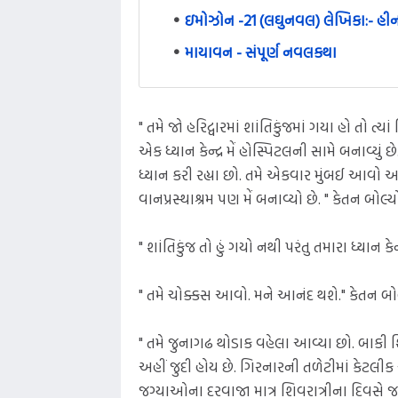
ઇમોઝોન -21 (લઘુનવલ) લેખિકા:- હીન
માયાવન - સંપૂર્ણ નવલકથા
" તમે જો હરિદ્વારમાં શાંતિકુંજમાં ગયા હો તો ત
એક ધ્યાન કેન્દ્ર મેં હોસ્પિટલની સામે બનાવ્યું
ધ્યાન કરી રહ્યા છો. તમે એકવાર મુંબઈ આવો અ
વાનપ્રસ્થાશ્રમ પણ મેં બનાવ્યો છે. " કેતન બોલ્ય
" શાંતિકુંજ તો હું ગયો નથી પરંતુ તમારા ધ્યાન
" તમે ચોક્કસ આવો. મને આનંદ થશે." કેતન બોલ
" તમે જુનાગઢ થોડાક વહેલા આવ્યા છો. બાકી 
અહીં જુદી હોય છે. ગિરનારની તળેટીમાં કેટલીક એ
જગ્યાઓના દરવાજા માત્ર શિવરાત્રીના દિવસે જ 