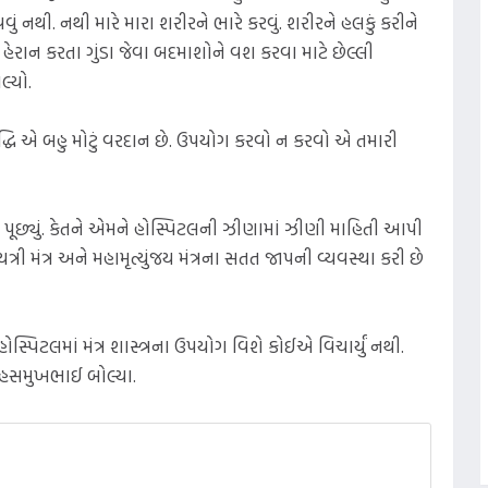
નથી. નથી મારે મારા શરીરને ભારે કરવું. શરીરને હલકું કરીને
હેરાન કરતા ગુંડા જેવા બદમાશોને વશ કરવા માટે છેલ્લી
લ્યો.
સિદ્ધિ એ બહુ મોટું વરદાન છે. ઉપયોગ કરવો ન કરવો એ તમારી
્યું. કેતને એમને હોસ્પિટલની ઝીણામાં ઝીણી માહિતી આપી
રી મંત્ર અને મહામૃત્યુંજય મંત્રના સતત જાપની વ્યવસ્થા કરી છે
સ્પિટલમાં મંત્ર શાસ્ત્રના ઉપયોગ વિશે કોઈએ વિચાર્યું નથી.
ે." હસમુખભાઈ બોલ્યા.