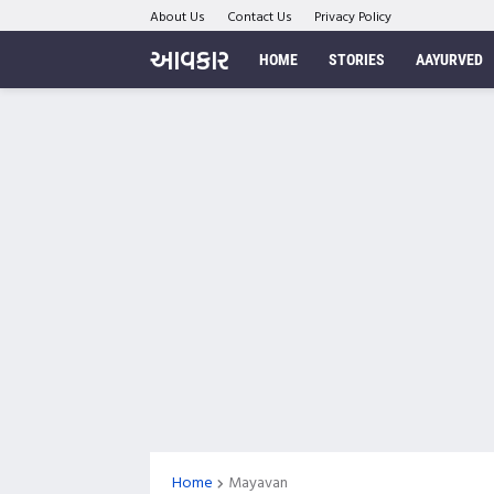
About Us
Contact Us
Privacy Policy
આવકાર
HOME
STORIES
AAYURVED
Home
Mayavan