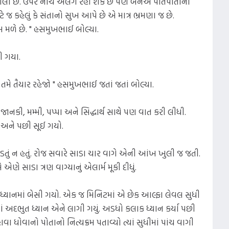
બંગલો છે. ઉપર નીચે અલગ રહી શકે છે પણ બંનેએ પોતપોતાનો
 જ કહેલું કે સંતાનો સુખ આપે છે એ માત્ર ભ્રમણા જ છે.
ખ મળે છે. " હસમુખભાઈ બોલ્યા.
ી ગયા.
 તમે તૈયાર રહેજો " હસમુખભાઈ જતાં જતાં બોલ્યા.
જાનકી, મમ્મી, પપ્પા અને સિદ્ધાર્થ સાથે પણ વાત કરી લીધી.
 અને પછી સૂઈ ગયો.
 પડતું ન હતું. રોજ સવારે સાડા ચાર વાગે એની આંખ ખુલી જ જતી.
 એણે સાડા ત્રણ વાગ્યાનું એલાર્મ મૂકી દીધું.
એ ધ્યાનમાં બેસી ગયો. એક જ મિનિટમાં એ છેક આલ્ફા લેવલ સુધી
ં અદભુત ધ્યાન એને લાગી ગયું. અડધો કલાક ધ્યાન કર્યા પછી
 ધોવાનો પોતાનો નિત્યક્રમ પતાવ્યો ત્યાં સુધીમાં પાંચ વાગી