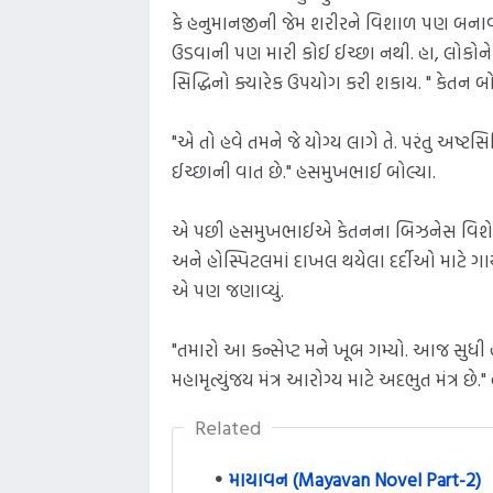
કે હનુમાનજીની જેમ શરીરને વિશાળ પણ બનાવવું 
ઉડવાની પણ મારી કોઈ ઈચ્છા નથી. હા, લોકોને 
સિદ્ધિનો ક્યારેક ઉપયોગ કરી શકાય. " કેતન બો
"એ તો હવે તમને જે યોગ્ય લાગે તે. પરંતુ અષ્ટ
ઈચ્છાની વાત છે." હસમુખભાઈ બોલ્યા.
એ પછી હસમુખભાઈએ કેતનના બિઝનેસ વિશે પૂછ
અને હોસ્પિટલમાં દાખલ થયેલા દર્દીઓ માટે ગાયત્
એ પણ જણાવ્યું.
"તમારો આ કન્સેપ્ટ મને ખૂબ ગમ્યો. આજ સુધી હો
મહામૃત્યુંજય મંત્ર આરોગ્ય માટે અદભુત મંત્ર છ
Related
માયાવન (Mayavan Novel Part-2)