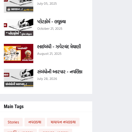
July 05, 2025
પ્લેટફોર્મ - લઘુકથા
October 21, 2025
ભાઈબંધી - ઝવેરચંદ મેઘાણી
August 21, 2025
સંબંધોની આરપાર - નવલિકા
July 28, 2026
Main Tags
Stories
નવલકથા
માયાવન નવલકથા