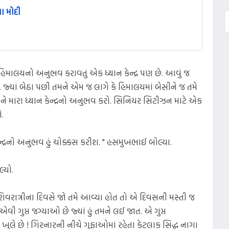
ા મોદી
્યાં હિમાલયનો અનુભવ કરાવતું એક ધ્યાન કેન્દ્ર પણ છે. આવું જ
 છે. જ્યાં બેઠા પછી તમને એમ જ લાગે કે હિમાલયમાં બેસીને જ તમે
ને મારા ધ્યાન કેન્દ્રનો અનુભવ કરો. સિનિયર સિટીઝન માટે એક
ો.
 કેન્દ્રનો અનુભવ હું ચોક્કસ કરીશ. " હસમુખભાઈ બોલ્યા.
્યો.
શિવરાત્રીના દિવસે જો તમે આવ્યા હોત તો એ દિવસની મસ્તી જ
વી ગુપ્ત જગ્યાઓ છે જ્યાં હું તમને લઈ જાત. એ ગુપ્ત
ખુલે છે ! ગિરનારની નીચે ગુફાઓમાં રહેતા કેટલાક સિદ્ધ નાગા