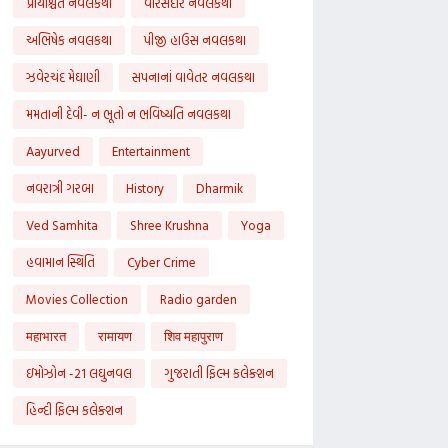
પ્રાયશ્ચિત નવલકથા
વારસદાર નવલકથા
અભિષેક નવલકથા
પીજી હાઉસ નવલકથા
ઝવેરચંદ મેઘાણી
સપનાનાં વાવેતર નવલકથા
મમતાની દેવી- ન ભૂતો ન ભવિષ્યતિ નવલકથા
Aayurved
Entertainment
નવરાત્રી ગરબા
History
Dharmik
Ved Samhita
Shree Krushna
Yoga
હવામાન સ્થિતિ
Cyber Crime
Movies Collection
Radio garden
महाभारत
रामायण
शिव महापुराण
ઇમોઝોન -21 લઘુનવલ
ગુજરાતી ફિલ્મ કલેક્શન
હિન્દી ફિલ્મ કલેક્શન