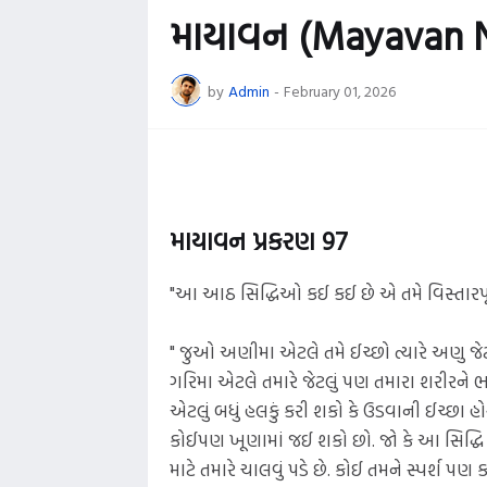
માયાવન (Mayavan N
by
Admin
-
February 01, 2026
માયાવન પ્રકરણ 97
"આ આઠ સિદ્ધિઓ કઈ કઈ છે એ તમે વિસ્તારપૂર્વ
" જુઓ અણીમા એટલે તમે ઈચ્છો ત્યારે અણુ જ
ગરિમા એટલે તમારે જેટલું પણ તમારા શરીરને ભ
એટલું બધું હલકું કરી શકો કે ઉડવાની ઈચ્છા હોય
કોઈપણ ખૂણામાં જઈ શકો છો. જો કે આ સિદ્ધિ 
માટે તમારે ચાલવું પડે છે. કોઈ તમને સ્પર્શ પણ કરી