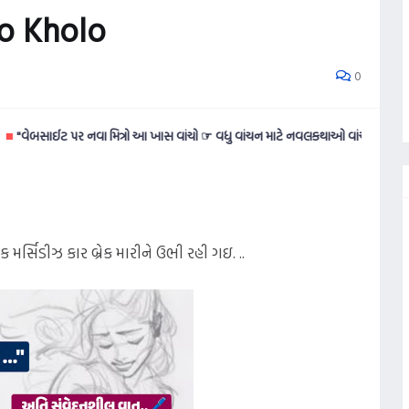
No Kholo
0
ઈટ પર નવા મિત્રો આ ખાસ વાંચો ☞ વધુ વાંચન માટે નવલકથાઓ વાંચવી ગમતી હોય તો આ વ
્સિડીઝ કાર બ્રેક મારીને ઉભી રહી ગઇ. ..