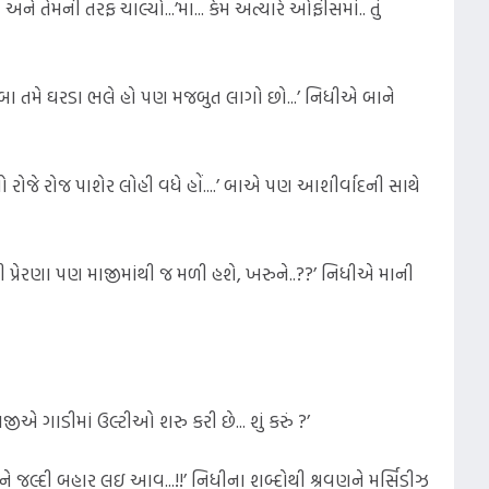
 તેમની તરફ ચાલ્યો...’મા... કેમ અત્યારે ઓફીસમાં.. તું
... બા તમે ઘરડા ભલે હો પણ મજબુત લાગો છો...’ નિધીએ બાને
તો રોજે રોજ પાશેર લોહી વધે હોં....’ બાએ પણ આશીર્વાદની સાથે
 પ્રેરણા પણ માજીમાંથી જ મળી હશે, ખરુને..??’ નિધીએ માની
ાજીએ ગાડીમાં ઉલ્ટીઓ શરુ કરી છે... શું કરું ?’
તેમને જલ્દી બહાર લઇ આવ...!!’ નિધીના શબ્દોથી શ્રવણને મર્સિડીઝ