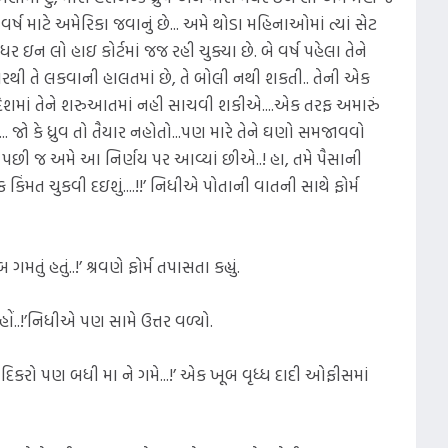
વર્ષ માટે અમેરિકા જવાનું છે... અમે થોડા મહિનાઓમાં ત્યાં સેટ
ર ઇન લો હાઇ કોર્ટમાં જજ રહી ચુક્યા છે. બે વર્ષ પહેલા તેને
ારથી તે લકવાની હાલતમાં છે, તે બોલી નથી શકતી.. તેની એક
 પરદેશમાં તેને શરુઆતમાં નહી સાચવી શકીએ....એક તરફ અમારું
 જો કે ધ્રુવ તો તૈયાર નહોતો...પણ મારે તેને ઘણો સમજાવવો
ે પછી જ અમે આ નિર્ણય પર આવ્યાં છીએ..! હા, તમે પૈસાની
ક કિંમત ચુકવી દઇશું....!!’ નિધીએ પોતાની વાતની સાથે ફોર્મ
ું હતું..!’ શ્રવણે ફોર્મ તપાસતા કહ્યું.
 હોં..!’નિધીએ પણ સામે ઉત્તર વળ્યો.
ો દિકરો પણ બધી મા ને ગમે...!’ એક ખૂબ વૃધ્ધ દાદી ઓફીસમાં