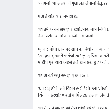
‘આપનો આ સંસ્થાની મુલાકાત લેવાનો હેતુ..??’ શ્ર
પણ તે થોડીવાર ખમોશ રહી.
‘જો તમે અમને સમજી શકશો...મારુ નામ નિધી છે...
તેના પર્સમાંથી મોબાઇલની રીંગ વાગી.
ખૂબ જ મોંઘા ફોન પર સાવ હળવેથી તેને આંગળ
‘હા...ધ્રુવ...હું અહીં પહોંચી ગઇ છું.. તું ચિંત
મીટીંગ પુરી થાય એટલે તને ફોન કરુ છું..’ અને ત
શ્રવણ હવે બધુ સમજી ચુક્યો હતો.
‘આ રહ્યું ફોર્મ... તમે વિગત ભરી દેશો...આ ખ
ચિંતા ન કરશો.’ શ્રવણે માર્મિક ટકોર સાથે ફોર્મ તેન
‘જુઓ.. તમે સમજો છો તેમા થોડો ફર્ક છે...અમે ફ