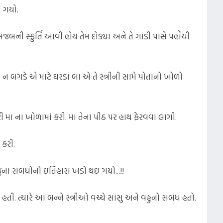
ી ગયો.
જબની સ્ફુર્તિ આવી હોય તેમ દોડ્યા અને તે ગાડી પાસે પહોંચી
ીટ ન બગડે એ માટે ઘરડાં બા એ તે સ્ત્રીની સામે પોતાનો ખોળો
લ્ટી મા ના ખોળામાં કરી. મા તેના પીઠ પર હાથ ફેરવવા લાગી.
 કરી.
ુના સંબંધોનો ઇતિહાસ ખડો થઇ ગયો...!!
 ત્યારે આ બન્ને સ્ત્રીઓ વચ્ચે સાસુ અને વહુનો સબંધ હતો.