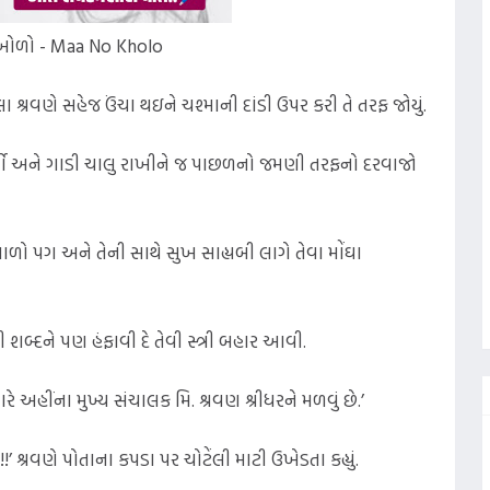
 ખોળો - Maa No Kholo
લા શ્રવણે સહેજ ઉંચા થઇને ચશ્માની દાંડી ઉપર કરી તે તરફ જોયું.
 ઉતર્યો અને ગાડી ચાલુ રાખીને જ પાછળનો જમણી તરફનો દરવાજો
વાળો પગ અને તેની સાથે સુખ સાહ્યબી લાગે તેવા મોંઘા
 શબ્દને પણ હંફાવી દે તેવી સ્ત્રી બહાર આવી.
રે અહીંના મુખ્ય સંચાલક મિ. શ્રવણ શ્રીધરને મળવું છે.’
..!!’ શ્રવણે પોતાના કપડા પર ચોટેંલી માટી ઉખેડતા કહ્યું.