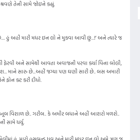
વણે તેની સામે જોઇને કહ્યું.
. હું અહી મારી મધર ઇન લો ને મુકવા આવી છું...!’ અને ત્યારે જ
ી ફેરવી અને સામેથી આવતા અવાજની પરવા કર્યા વિના બોલી,
ા ન કરીશ... માને સારુ છે...અહીં જગ્યા પણ ઘણી સારી છે.. બસ અમારી
ેને ફોન ક્ટ કરી દીધો.
ોળો ખૂબ વિશાળ છે.. ગરીબ.. કે અમીર બધાને અહીં આશરો મળશે..
ી સામે ધર્યુ.
ેમિલીમાં હું, મારો હસબન્ડ ધ્રુવ અને મારી મધર ઇન લો અમે ત્રણ જ