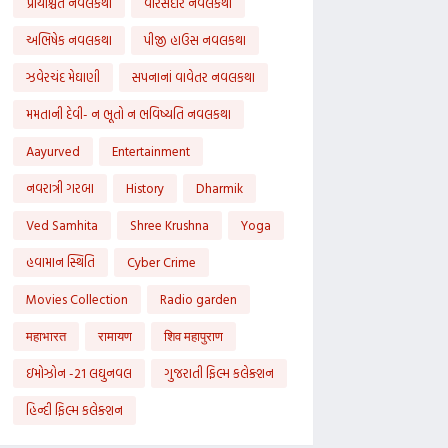
પ્રાયશ્ચિત નવલકથા
વારસદાર નવલકથા
અભિષેક નવલકથા
પીજી હાઉસ નવલકથા
ઝવેરચંદ મેઘાણી
સપનાનાં વાવેતર નવલકથા
મમતાની દેવી- ન ભૂતો ન ભવિષ્યતિ નવલકથા
Aayurved
Entertainment
નવરાત્રી ગરબા
History
Dharmik
Ved Samhita
Shree Krushna
Yoga
હવામાન સ્થિતિ
Cyber Crime
Movies Collection
Radio garden
महाभारत
रामायण
शिव महापुराण
ઇમોઝોન -21 લઘુનવલ
ગુજરાતી ફિલ્મ કલેક્શન
હિન્દી ફિલ્મ કલેક્શન