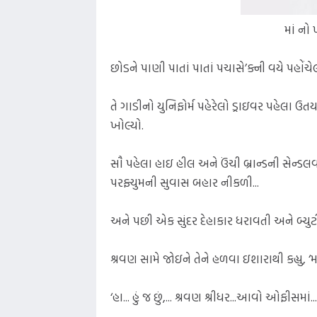
માં નો
છોડને પાણી પાતાં પાતાં પચાસે’ક્ની વયે પહોંચે
તે ગાડીનો યુનિફોર્મ પહેરેલો ડ્રાઇવર પહેલા
ખોલ્યો.
સૌ પહેલા હાઇ હીલ અને ઉંચી બ્રાન્ડની સેન્ડલ
પરફ્યુમની સુવાસ બહાર નીકળી...
અને પછી એક સુંદર દેહાકાર ધરાવતી અને બ્યુટી
શ્રવણ સામે જોઇને તેને હળવા ઇશારાથી કહ્યુ, ‘મા
‘હા... હું જ છું,... શ્રવણ શ્રીધર...આવો ઓફીસમાં.