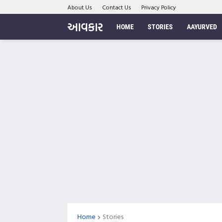
About Us
Contact Us
Privacy Policy
આવકાર
HOME
STORIES
AAYURVED
Home
Stories