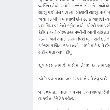
વ્યક્તિ છીએ.. અમારે બન્નેને જોબ છે... અને બે 
થઇશું પછી તેને પણ ત્યાં બોલાવી લઇશું. મારી મધ
અચાનક બીપી વધવાથી બ્રેન સ્ટ્રોક આવેલો ત્ય
પણ ક્રિયા પર તેનો કંટ્રોલ નથી... એટલે અમે
કેરીયર અને બીજી તરફ મમ્મીની આવી હાલત..! ...
પડયો.. અને તમારી સંસ્થા વિશે ખૂબ સર્ચ કરીન
સહેજપણ ચિંતા કરતા નહી.... મમ્મી માટે અમે દરે
ભરીને પણ આપી દીધું.
‘ધ્રુવ સરસ નામ છે.. મારી મા ને પણ આ નામ ખૂબ ગમત
‘જો કે શ્રવણ નામ પણ દરેક માને ગમે તેવું જ છે..
‘હા... શ્રવણ... ખાલી નામ નહી... આ શ્રવણ જેવ
લાકડીના ટેકે ટેકે પ્રવેશ્યા.