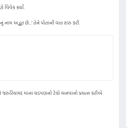
વણે વિવેક કર્યો.
થાનું નામ અદ્ભૂત છે...’ તેને પોતાની વાત શરુ કરી.
ઠ અને જરુરિયામંદ માના ઘડપણનો ટેકો બનવાનો પ્રયત્ન કરીએ