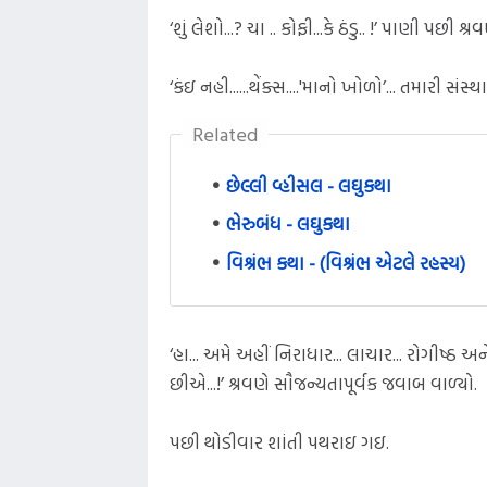
‘શું લેશો...? ચા .. કોફી...કે ઠંડુ.. !’ પાણી પછી શ્ર
‘કંઇ નહી......થેંક્સ....'માનો ખોળો’... તમારી સંસ્
Related
છેલ્લી વ્હીસલ - લઘુકથા
ભેરુબંધ - લઘુકથા
વિશ્રંભ કથા - (વિશ્રંભ એટલે રહસ્ય)
‘હા... અમે અહીં નિરાધાર... લાચાર... રોગીષ્
છીએ...!’ શ્રવણે સૌજન્યતાપૂર્વક જવાબ વાળ્યો.
પછી થોડીવાર શાંતી પથરાઇ ગઇ.