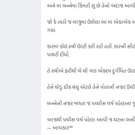
અને મા બન્નેમા કિંમતી શું છે તેનો અંદાજ આવ
જો કે ત્યારે જ બાજુમાં ઉભેલા બા માં એકાએક અ
ગયા.
કારમાં કોઈ.સ્ત્રી ઉલ્ટી કરી રહી હતી. કારની સ
પાથરી દીધો.
તે સ્ત્રીએ ફરીથી બે થી ત્રણ એક્દમ દુર્ગંધિત ઉ
તેને થોડુ ઠીક થયું એટલે તેને પોતાની નજર ઉંચી
બન્નેની નજર મળતાં જ પચ્ચીસ વર્ષ પહેલાના જ
આજથી પચીસ વર્ષ પહેલા આવી જ ઘટના બની હતી.
— આવકાર™