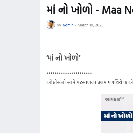
માં નો ખોળો - Maa 
by
Admin
-
March 10, 2025
■
"વેબસા
‘માં નો ખોળો’
**********************
ઓફીસની સામે પરસાળનાં પ્રથમ પગથિયે જ એક મર