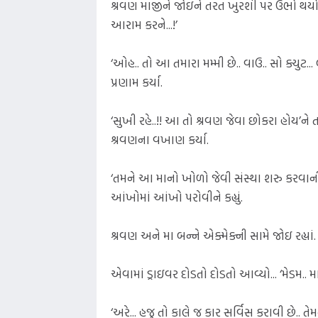
શ્રવણ માજીને જોઇને તરત ખુરશી પર ઉભો થયો અને
આરામ કરને...!’
‘ઓહ.. તો આ તમારા મમ્મી છે.. વાઉ.. સો ક્યુટ
પ્રણામ કર્યા.
‘સુખી રહે..!! આ તો શ્રવણ જેવા છોકરા હોય’ને 
શ્રવણના વખાણ કર્યા.
‘તમને આ માનો ખોળો જેવી સંસ્થા શરુ કરવાની
આંખોમાં આંખો પરોવીને કહ્યું.
શ્રવણ અને મા બન્ને એક્મેક્ની સામે જોઇ રહ્યાં.
એવામાં ડ્રાઇવર દોડતો દોડતો આવ્યો... ‘મેડમ.. મ
‘અરે... હજુ તો કાલે જ કાર સર્વિસ કરાવી છે.. 