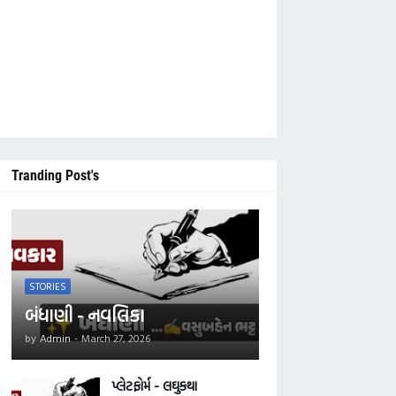
ેબસાઈટને નીચે સુધી સ્ક્રોલ કરી 'Main Tegs' ની નીચે આપેલ કેટેગરીમાં જે તે નવલક
Tranding Post's
STORIES
બંધાણી - નવલિકા
by
Admin
-
March 27, 2026
પ્લેટફોર્મ - લઘુકથા