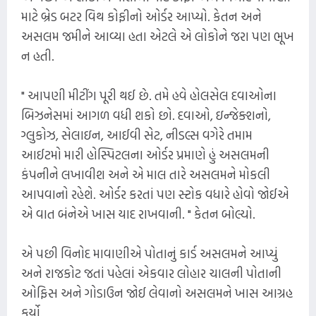
માટે બ્રેડ બટર વિથ કોફીનો ઓર્ડર આપ્યો. કેતન અને
અસલમ જમીને આવ્યા હતા એટલે એ લોકોને જરા પણ ભૂખ
ન હતી.
" આપણી મીટીંગ પૂરી થઈ છે. તમે હવે હોલસેલ દવાઓના
બિઝનેસમાં આગળ વધી શકો છો. દવાઓ, ઇન્જેક્શનો,
ગ્લુકોઝ, સેલાઇન, આઈવી સેટ, નીડલ્સ વગેરે તમામ
આઈટમો મારી હોસ્પિટલના ઓર્ડર પ્રમાણે હું અસલમની
કંપનીને લખાવીશ અને એ માલ તારે અસલમને મોકલી
આપવાનો રહેશે. ઓર્ડર કરતાં પણ સ્ટોક વધારે હોવો જોઈએ
એ વાત બંનેએ ખાસ યાદ રાખવાની. " કેતન બોલ્યો.
એ પછી વિનોદ માવાણીએ પોતાનું કાર્ડ અસલમને આપ્યું
અને રાજકોટ જતાં પહેલાં એકવાર લોહાર ચાલની પોતાની
ઓફિસ અને ગોડાઉન જોઈ લેવાનો અસલમને ખાસ આગ્રહ
કર્યો.