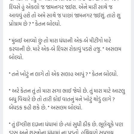
દિવસે હું એકલો જ જામનગર જઈશ. એને મારી સાથે જ
આવવું હશે તો અમે સાથે જ પાછાં જામનગર જઈશું. તારો શુ
પ્રોગ્રામ છે ? " કેતન બોલ્યો.
" મુંબઈ આવ્યો છું તો મારા ધંધાની એક-બે મીટીંગો મારે
કરવાની છે. મારે એક-બે દિવસ રોકાવું પડશે હજુ. " અસલમ
બોલ્યો.
" તને ખોટું ન લાગે તો એક સલાહ આપું ? " કેતન બોલ્યો.
" અરે કેતન તું તો મારા સગા ભાઈ જેવો છે. તું મારા માટે આટલુ
બધુ વિચારે છે તો તારી કોઈ વાતનું મને ખોટું થોડું લાગે ?
બેધડક કહી શકે છે. " અસલમ બોલ્યો.
" તું ઈંગ્લીશ દારૂના ધંધામાં છે ત્યાં સુધી ઠીક છે. ભૂલેચૂકે પણ
ડ્રગ્સ અને શસ્ત્રોના ધંધામાં ના પડતો. હથિયારો સપ્લાય