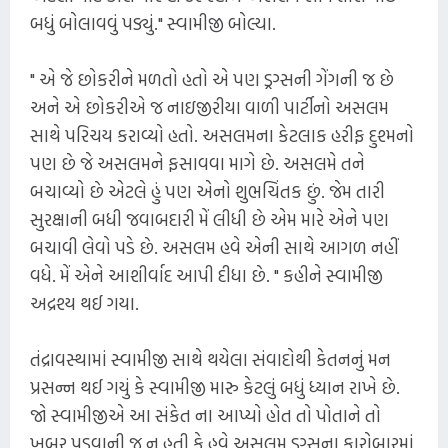
બધું બોલાવવું પડ્યું." સ્વામીજી બોલ્યા.
" એ જે છોકરીને મળતો હતો એ પણ ડ્રગ્સની ગેંગની જ છે
અને એ છોકરીએ જ નાઇજીરીયા વાળી પાર્ટીનો અસલમ
સાથે પરિચય કરાવ્યો હતો. અસલમના કેટલાક હરીફ દુશ્મનો
પણ છે જે અસલમને ફસાવવા માગે છે. અસલમે તને
બચાવ્યો છે એટલે હું પણ એનો શુભચિંતક છું. જેમ તારી
સુરક્ષાની બધી જવાબદારી મેં લીધી છે એમ મારે એને પણ
બચાવી લેવો પડે છે. અસલમ હવે એની સાથે આગળ નહીં
વધે. મેં એને આશીર્વાદ આપી દીધા છે. " કહીને સ્વામીજી
અદ્રશ્ય થઈ ગયા.
તંદ્રાવસ્થામાં સ્વામીજી સાથે થયેલા સંવાદોથી કેતનનું મન
પ્રસન્ન થઈ ગયું કે સ્વામીજી મારુ કેટલું બધું ધ્યાન રાખે છે.
જો સ્વામીજીએ આ સંકેત ના આપ્યો હોત તો પોતાને તો
ખબર પડવાની જ ન હતી કે હવે અસલમ ડ્રગ્સના કારોબારમાં