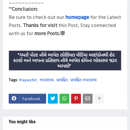
___________
""
Conclusion:
Be sure to check out our
homepage
for the Latest
Posts
.
Thanks for visit
this
Post, Stay connected
with us for
more
Posts.🌸
"ગમતી પોસ્ટ નીચે આપેલ સોશિયલ મીડિયા આઈકોનથી શેર
કરશો અને આપના પ્રતિભાવ નીચે આપેલ કોમેન્ટ બોક્સમાં જરૂર
આપશો"
Tags:
Prayaschit
નવલકથા
પ્રાયશ્ચિત
પ્રાયશ્ચિત નવલકથા
Facebook
You might like