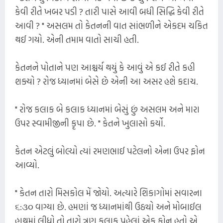
કેવી રીતે ખબર પડી ? તારી પાસે આવી બધી સિદ્ધિ કેવી રીતે
આવી ? " અસલમ તો કેતનની વાત સાંભળીને એકદમ ચકિત
થઈ ગયો. એની તમામ વાતો સાચી હતી.
કેતનને પોતાને પણ આશ્ચર્ય થયું કે આવું એ કઈ રીતે કહી
શક્યો ? રોજ ધ્યાનમાં બેસે છે એની આ અસર હશે કદાચ.
" રોજ કલાક બે કલાક ધ્યાનમાં બેસું છું અસલમ અને મારા
ઉપર સ્વામીજીની કૃપા છે. " કેતને ખુલાસો કર્યો.
કેતન એટલું બોલ્યો ત્યાં રમણભાઈ પટેલનો એના ઉપર ફોન
આવ્યો.
" કેતન તારો મિસકોલ મેં જોયો. અત્યારે શિકાગોમાં સવારના
૬:૩૦ વાગ્યા છે. હમણાં જ ધ્યાનમાંથી ઉઠ્યો અને મોબાઈલ
હાથમાં લીધો તો તારો ત્રણ કલાક પહેલાં એક ફોન હતો એ