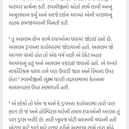
વારંવાર પ્રાર્થના કરી. સ્વામીજીનો ચહેરો સામે લાવી મનનું
અનુસંધાન કર્યું અને આજે દર્શન આપ્યાં એની પાછળનું
રહસ્ય સમજાવવાની વિનંતી કરી.
" તું અસલમ શેખ સાથે દવાઓના ધંધામાં જોડાઈ રહ્યો છે.
અસલમ ડ્રગ્સના કારોબારમાં જોડાવાનો હતો. અસલમ જો
આગળ વધ્યો હોત તો એક વર્ષ પછી એ રેકેટ બહાર
આવવાનું હતું અને અસલમ પકડાઈ જવાનો હતો. એ વખતે
નાર્કોટિક્સ વાળા તને પણ ઉપાડી જતા અને રિમાન્ડ ઉપર
લેતા " સ્વામીજીની સૂક્ષ્મ વાણી તંદ્રાવસ્થામાં કેતનના
માનસપટલ ઉપર સંભળાતી હતી.
" એ લોકો તો એમ જ માને કે ડ્રગ્સના કારોબારમાં તારો પણ
ભાગ છે જ અને હોસ્પિટલ માટેની તમામ દવાઓની આડમાં તું
પણ ડ્રગ્સ ખરીદે છે. તારી ખૂબજ મોટી બદનામી થવાની હતી
એટલા માટે કાલે મારે હાજર રહીને અસલમ સામે તારા મોઢે