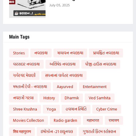
July 05, 2025
Main Tags
Stories
નવલકથા
માયાવન નવલકથા
પ્રાયશ્ચિત નવલકથા
વારસદાર નવલકથા
અભિષેક નવલકથા
પીજી હાઉસ નવલકથા
ઝવેરચંદ મેઘાણી
સપનાનાં વાવેતર નવલકથા
મમતાની દેવી - નવલકથા
Aayurved
Entertainment
નવરાત્રી ગરબા
History
Dharmik
Ved Samhita
Shree Krushna
Yoga
હવામાન સ્થિતિ
Cyber Crime
Movies Collection
Radio garden
महाभारत
रामायण
शिव महापुराण
ઇમોઝોન -21 લઘુનવલ
ગુજરાતી ફિલ્મ કલેક્શન