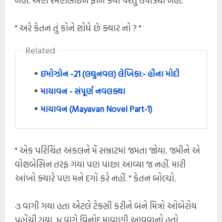
નહીં. એણે રમણભાઈને ફોન કર્યો પરંતુ ઉપાડ્યો નહીં.
" અરે કેતન તું કોને શોધે છે ક્યાર નો ? "
Related
ઇમોઝોન -21 (લઘુનવલ) લેખિકા:- હીના મોદી
માયાવન - સંપૂર્ણ નવલકથા
માયાવન (Mayavan Novel Part-1)
" એક પરિચિત અંકલને મેં સમ્રાટમાં જમતા જોયા. જમીને એ
વોશબેસિન તરફ ગયા પણ પાછા આવ્યા જ નહીં. મારી
આંખો ક્યારે પણ મને દગો કરે નહીં. " કેતન બોલ્યો.
૩ વાગી ગયા હતા એટલે ટેક્સી કરીને બંને મિત્રો ઓબેરોય
પહોંચી ગયા. ૪ વાગે વિનોદ માવાણી આવવાનો હતો.