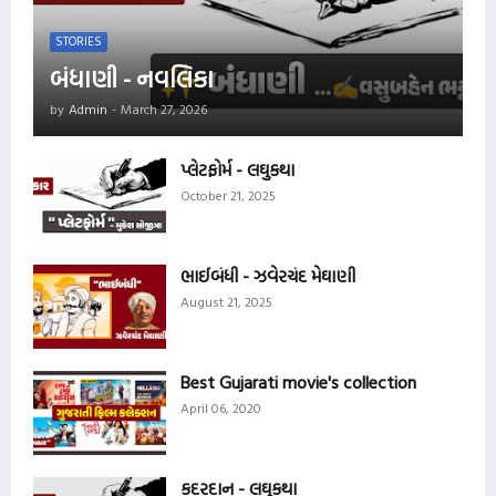
STORIES
બંધાણી - નવલિકા
by
Admin
-
March 27, 2026
પ્લેટફોર્મ - લઘુકથા
October 21, 2025
ભાઈબંધી - ઝવેરચંદ મેઘાણી
August 21, 2025
Best Gujarati movie's collection
April 06, 2020
કદરદાન - લઘુકથા