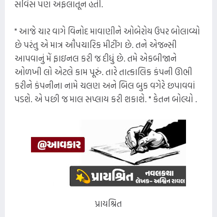
સર્વિસ પણ અફલાતૂન હતી.
" આજે ચાર વાગે વિનોદ માવાણીને ઓબેરોય ઉપર બોલાવ્યો
છે પરંતુ એ માત્ર ઔપચારિક મીટીંગ છે. તને એજન્સી
આપવાનું મેં ફાઇનલ કરી જ દીધું છે. તમે એકબીજાને
ઓળખી લો એટલે કામ પૂરું. તારે તાત્કાલિક કંપની ઊભી
કરીને કંપનીના નામે ચલણ અને બિલ બુક વગેરે છપાવવાં
પડશે. એ પછી જ માલ સપ્લાય કરી શકાશે. " કેતન બોલ્યો .
પ્રાયશ્રિત