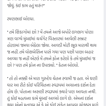
જોયું. કંઈ કામ હતું મારું?"
રમણભાઈ બોલ્યા.
" તમે શિકાગોમાં છો ? મેં તમને આજે બપોરે લગભગ પોણા
ત્રણ વાગ્યે મુંબઈમાં ચર્ચગેટ વિસ્તારમાં આવેલી સમ્રાટ
હોટલમાં જમવા બેઠેલા જોયા. આવડી મોટી ભૂલ મારાથી થાય
જ નહીં. તમે વોશબેસિન પાસે ગયા પણ પછી પાછા બહાર
આવ્યા જ નહીં એટલે મેં તમને ફોન કરેલો કે તમે મુંબઈમાં જ
છો ? પણ તમે ફોન ના ઉપાડ્યો. " કેતન બોલ્યો.
" તો તો નક્કી એ મારા ગુરુદેવ ચેતન સ્વામી જ હતા. એ ઘણી
વાર આ રીતે કોઈ પરિચિતના સ્વરૂપમાં અચાનક દર્શન દેતા
હોય છે. પોતાના અસલી સ્વરૂપમાં ક્યારે પણ આવતા નથી.
તું કોઈ મહત્વના કામે મુંબઈ આવ્યો લાગે છે. એમનાં દર્શન
થયા એનો મતલબ એ કે એ કોઈ સંકેત આપવા ચોક્કસ માગે