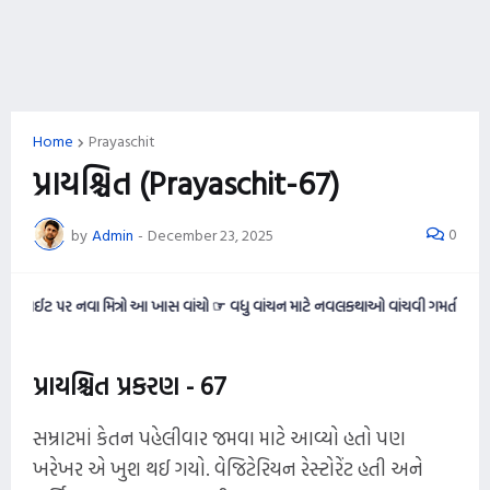
Home
Prayaschit
પ્રાયશ્ચિત (Prayaschit-67)
0
by
Admin
-
December 23, 2025
ર નવા મિત્રો આ ખાસ વાંચો ☞ વધુ વાંચન માટે નવલકથાઓ વાંચવી ગમતી હોય તો આ વેબસાઈ
પ્રાયશ્ચિત પ્રકરણ - 67
સમ્રાટમાં કેતન પહેલીવાર જમવા માટે આવ્યો હતો પણ
ખરેખર એ ખુશ થઈ ગયો. વેજિટેરિયન રેસ્ટોરેંટ હતી અને