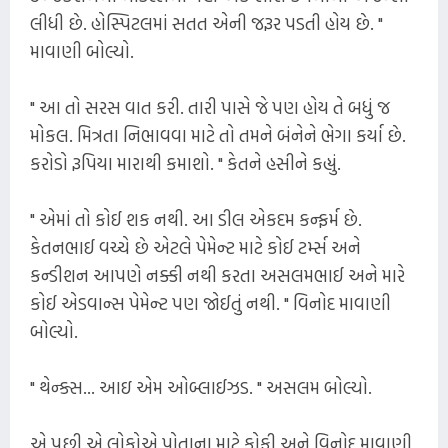
લીધી છે. હોસ્પિટલમાં સતત એની જરૂર પડતી હોય છે. "
માવાણી બોલ્યો.
" આ તો સરસ વાત કરી. તારી પાસે જે પણ હોય તે બધું જ
મોકલ. મિત્રતા નિભાવવા માટે તો તમને બંનેને ભેગા કર્યા છે.
કરોડો રૂપિયા મારાથી કમાશો. " કેતને હસીને કહ્યું.
" એમાં તો કોઈ શક નથી. આ ડીલ એકદમ કન્ફર્મ છે.
કેતનભાઈ વચ્ચે છે એટલે પેમેન્ટ માટે કોઈ ટર્મ્સ અને
કન્ડીશન આપણે નક્કી નથી કરતા અસલમભાઈ અને મારે
કોઈ એડવાન્સ પેમેન્ટ પણ જોઈતું નથી. " વિનોદ માવાણી
બોલ્યો.
" થેન્ક્સ... આઇ એમ ઓબ્લાઈઝડ. " અસલમ બોલ્યો.
એ પછી એ લોકોએ પોતાના માટે કોફી અને વિનોદ માવાણી