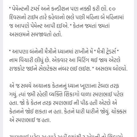
" પેમેન્ટની ટર્મ્સ અને કન્ડીશન પણ નક્કી કરી લો. ૯૦
દિવસનો ટાઈમ તારે કહેવાનો ભલે પછી મહિના બે મહિનામાં
જ આપણે પેમેન્ટ આપી દઈએ. " કેતન જમતાં જમતાં
અસલમને સમજાવતો હતો.
" આપણા બંનેની મૈત્રીને ધ્યાનમાં રાખીને મેં " મૈત્રી ટ્રેડર્સ "
નામ વિચારી લીધું છે. એકવાર આ મિટિંગ થઈ જાય એટલે
રાજકોટ જઈને સેલટેક્સ નંબર લઈ લઈશ. " અસલમ બોલ્યો.
એ જ સમયે અચાનક કેતનનું ધ્યાન ખૂણાના ટેબલ તરફ
ગયું. ત્યાં જમી રહેલી વ્યક્તિ શિકાગો વાળા રમણભાઈ પટેલ
હતા. જો કે કેતન તરફ રમણભાઈ ની પીઠ હતી એટલે એ
કેતનને જોઈ શકતા ન હતા. કેતને ધારી ધારીને જોયું. ચોક્કસ
એ રમણભાઈ જ હતા.