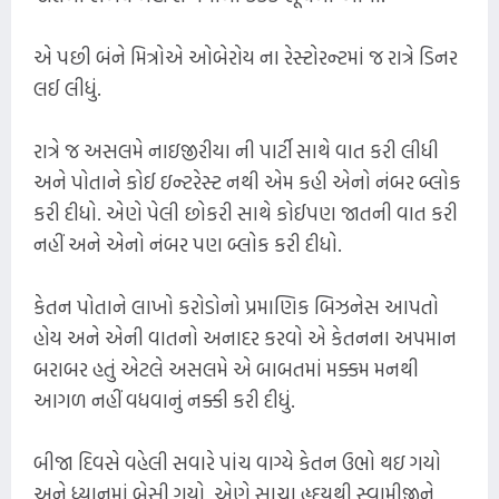
એ પછી બંને મિત્રોએ ઓબેરોય ના રેસ્ટોરન્ટમાં જ રાત્રે ડિનર
લઈ લીધું.
રાત્રે જ અસલમે નાઇજીરીયા ની પાર્ટી સાથે વાત કરી લીધી
અને પોતાને કોઈ ઇન્ટરેસ્ટ નથી એમ કહી એનો નંબર બ્લોક
કરી દીધો. એણે પેલી છોકરી સાથે કોઈપણ જાતની વાત કરી
નહીં અને એનો નંબર પણ બ્લોક કરી દીધો.
કેતન પોતાને લાખો કરોડોનો પ્રમાણિક બિઝનેસ આપતો
હોય અને એની વાતનો અનાદર કરવો એ કેતનના અપમાન
બરાબર હતું એટલે અસલમે એ બાબતમાં મક્કમ મનથી
આગળ નહીં વધવાનું નક્કી કરી દીધું.
બીજા દિવસે વહેલી સવારે પાંચ વાગ્યે કેતન ઉભો થઇ ગયો
અને ધ્યાનમાં બેસી ગયો. એણે સાચા હૃદયથી સ્વામીજીને