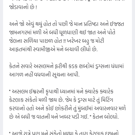
જોડાવાનો છે !
અને જો એવું થયું હોત તો પછી જે માન પ્રતિષ્ઠા અને ઈજ્જત
જામનગરમાં મળી એ બધી ધૂળધાણી થઈ જાત અને પોતે
જેલના સળિયા પાછળ હોત !! ખરેખર બહુ જ મોટી
આફતમાંથી સ્વામીજીએ મને બચાવી લીધો છે.
કેતને સવારે અસલમને ફરીથી કડક શબ્દોમાં ડ્રગ્સના ધંધામાં
આગળ નહીં વધવાની સૂચના આપી.
" અસલમ ઈશ્વરની કૃપાથી ધ્યાનમાં મને ક્યારેક ક્યારેક
કેટલાક સંકેતો મળી જાય છે. જેમ કે ડ્રગ્સ માટે તું મિટિંગ
કરવાનો હતો અને કોઈ છોકરીને તું મુંબઈમાં અવારનવાર મળે
છે એ બધી જ વાતની મને ખબર પડી ગઈ. " કેતન બોલ્યો.
" આજે રાત્રે પણ મને સંકેતો મળ્યા કે તારા કેટલાક દુશ્મનો