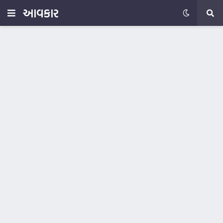
આવકાર