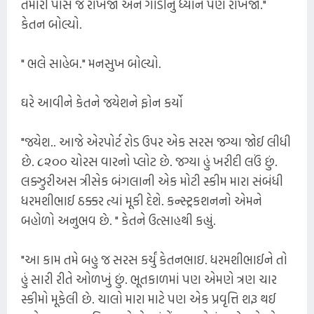
તમારી પાસે જ રાખજો અને ગાડીનું ધ્યાન પણ રાખજો."
કેતન બોલ્યો.
" ભલે સાહેબ." મનસુખ બોલ્યો.
ઘરે આવીને કેતને જયેશને ફોન કર્યો
"જયેશ.. આજે એરપોર્ટ રોડ ઉપર એક સરસ જગ્યા જોઈ લીધી
છે. ૮૨૦૦ ચોરસ વારનો પ્લોટ છે. જગ્યા હું ખરીદી લઉં છું.
લક્ઝુરીઅસ ત્રીસેક બંગલાની એક મોટી સ્કીમ મારા સંબંધી
ધરમશીભાઈ ઠક્કર ત્યાં મૂકી દેશે. કન્સ્ટ્રકશનનો એમને
બહોળો અનુભવ છે. " કેતને ઉત્સાહથી કહ્યું.
"આ કામ તમે બહુ જ સરસ કર્યું કેતનભાઇ. ધરમશીભાઈને તો
હું સારી રીતે ઓળખું છું. ભૂતકાળમાં પણ એમણે ત્રણ ચાર
સ્કીમો મૂકેલી છે. ચાલો મારા માટે પણ એક પ્રવૃત્તિ શરૂ થઈ