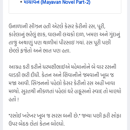
માયાવન (Mayavan Novel Part-2)
ઉનાળાની સીઝન હતી એટલે કેસર કેરીનો રસ, પૂરી,
કારેલાનું ભરેલું શાક, વાલની લચકો દાળ, ખમણ અને ગુંદાનું
તાજું અથાણું પણ થાળીમાં પીરસાઇ ગયાં. રસ પૂરી પછી
છેલ્લે ફજેતો અને ભાત પણ હતા.
આગ્રહ કરી કરીને ધરમશીભાઈએ મહેમાનોને બે વાર રસની
વાડકી ભરી દીધી. કેતન અને શિવાનીને જમવાની ખૂબ જ
મજા આવી. સિઝનનો પહેલો કેસર કેરીનો રસ અહીં ખાવા
મળ્યો. સુરતથી નીકળતાં પહેલાં ઘરે હાફૂસનો સ્વાદ તો માણ્યો
હતો !
"રસોઈ ખરેખર ખૂબ જ સરસ બની છે." જમ્યા પછી ફરી સોફા
ઉપર બેઠક લેતાં કેતન બોલ્યો.