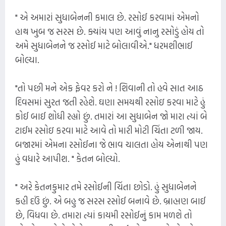
" એ અમારાં સુધાબેનની કમાલ છે. રસોઈ કરવામાં એમનો
હાથ ખુબ જ સરસ છે. ક્યાંય પણ આવું નાનુ રસોડું હોય તો
અમે સુધાબેનને જ રસોઈ માટે બોલાવીએ." ધરમશીભાઈ
બોલ્યા.
"તો પછી મને એક ફેવર કરો ને ! શિવાની તો હવે સાત આઠ
દિવસમાં સુરત જતી રહેશે. ઘણા સમયથી રસોઇ કરવા માટે હું
કોઈ બાઈ શોધી રહ્યો છું. તમારાં આ સુધાબેન જો મારા ત્યાં બે
ટાઈમ રસોઇ કરવા માટે આવે તો મારી મોટી ચિંતા ટળી જાય.
બજારમાં એમના રસોઈના જે ભાવ ચાલતા હોય એનાથી પણ
હું વધારે આપીશ. " કેતન બોલ્યો.
" અરે કેતનકુમાર તમે રસોઈની ચિંતા છોડો. હું સુધાબેનને
કહી દઉં છું. એ બહુ જ સરસ રસોઈ બનાવે છે. બ્રાહ્મણ બાઈ
છે, વિધવા છે. તમારા ત્યાં કાયમી રસોઈનું કામ મળશે તો