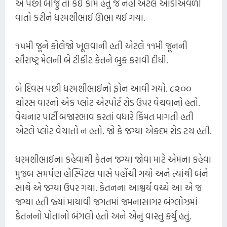
એ પછી બીજું તો કંઈ કામ હતું જ નહીં એટલે આડીઅવળી
વાતો કરીને ધરમશીભાઈ ઊભા થઈ ગયા.
૧૫મી જૂને કોલેજો ખૂલવાની હતી એટલે ૧૧મી જૂનની
સૌરાષ્ટ્ર મેલની બે ટીકીટ કેતને બુક કરાવી દીધી.
બે દિવસ પછી ધરમશીભાઈનો ફોન આવી ગયો. ૮૨૦૦
ચોરસ વારનો એક પ્લોટ એરપોર્ટ રોડ ઉપર વેચવાનો હતો.
વેચનાર પાર્ટી બજારભાવ કરતાં વધારે કિંમત માગતી હતી
એટલે પ્લોટ વેચાતો ન હતો. જો કે જગ્યા એકદમ રોડ ટચ હતી.
ધરમશીભાઈના કહેવાથી કેતન જગ્યા જોવા માટે એમના કહેવા
મુજબ સમર્પણ હોસ્પિટલ પાસે પહોંચી ગયો અને ત્યાંથી બંને
સાથે એ જગ્યા ઉપર ગયા. કેતનના આશ્ચર્ય વચ્ચે આ એ જ
જગ્યા હતી જ્યાં માયાવી જગતમાં જમનાસાગર બંગ્લોઝમાં
કેતનનો પોતાનો બંગલો હતો અને એનું વાસ્તુ કર્યું હતું.