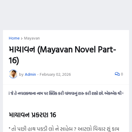
Home
Mayavan
માયાવન (Mayavan Novel Part-
16)
0
by
Admin
-
February 02, 2026
ે તે નવલકથાના નામ પર ક્લિક કરી વાંચવાનું શરુ કરી શકો છો. એકએક થી ચડિયાતી નવલક
માયાવન પ્રકરણ 16
" તો પછી હાથ પકડી લો ને સાહેબ ? આટલો વિચાર શું કામ