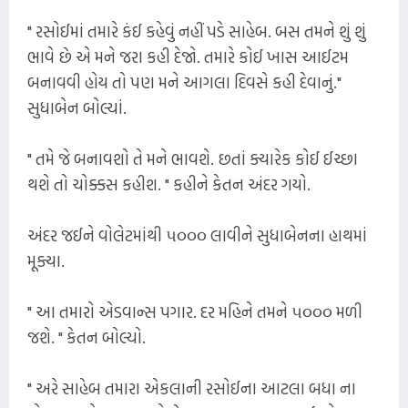
" રસોઈમાં તમારે કંઈ કહેવું નહીં પડે સાહેબ. બસ તમને શું શું
ભાવે છે એ મને જરા કહી દેજો. તમારે કોઈ ખાસ આઈટમ
બનાવવી હોય તો પણ મને આગલા દિવસે કહી દેવાનું."
સુધાબેન બોલ્યાં.
" તમે જે બનાવશો તે મને ભાવશે. છતાં ક્યારેક કોઈ ઈચ્છા
થશે તો ચોક્કસ કહીશ. " કહીને કેતન અંદર ગયો.
અંદર જઈને વોલેટમાંથી ૫૦૦૦ લાવીને સુધાબેનના હાથમાં
મૂક્યા.
" આ તમારો એડવાન્સ પગાર. દર મહિને તમને ૫૦૦૦ મળી
જશે. " કેતન બોલ્યો.
" અરે સાહેબ તમારા એકલાની રસોઈના આટલા બધા ના