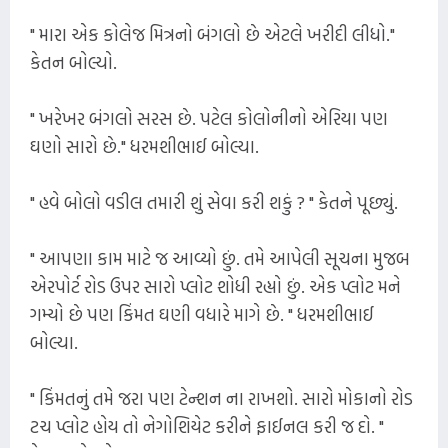
" મારા એક કોલેજ મિત્રનો બંગલો છે એટલે ખરીદી લીધો."
કેતન બોલ્યો.
" ખરેખર બંગલો સરસ છે. પટેલ કોલોનીનો એરિયા પણ
ઘણો સારો છે." ધરમશીભાઈ બોલ્યા.
" હવે બોલો વડીલ તમારી શું સેવા કરી શકું ? " કેતને પૂછ્યું.
" આપણા કામ માટે જ આવ્યો છું. તમે આપેલી સૂચના મુજબ
એરપોર્ટ રોડ ઉપર સારો પ્લોટ શોધી રહ્યો છું. એક પ્લોટ મને
ગમ્યો છે પણ કિંમત ઘણી વધારે માગે છે. " ધરમશીભાઈ
બોલ્યા.
" કિંમતનું તમે જરા પણ ટેન્શન ના રાખશો. સારો મોકાનો રોડ
ટચ પ્લોટ હોય તો નેગોશિયેટ કરીને ફાઈનલ કરી જ દો. "