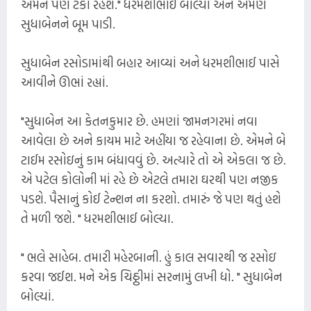
એમને પણ ટેકો રહેશે." ધરમશીભાઈ બોલ્યા અને એમણે
સુધાબેનને બૂમ પાડી.
સુધાબેન રસોડામાંથી બહાર આવ્યાં અને ધરમશીભાઈ પાસે
આવીને ઊભાં રહ્યાં.
"સુધાબેન આ કેતનકુમાર છે. હમણાં જામનગરમાં નવા
આવેલા છે અને કાયમ માટે અહીંયા જ રહેવાના છે. એમને બે
ટાઈમ રસોઇનું કામ બંધાવવું છે. અત્યારે તો એ એકલા જ છે.
એ પટેલ કોલોની માં રહે છે એટલે તમારા ઘરથી પણ નજીક
પડશે. પૈસાનું કોઈ ટેન્શન ના કરશો. તમારું જે પણ થતું હશે
તે મળી જશે. " ધરમશીભાઈ બોલ્યા.
" ભલે સાહેબ. તમારી મહેરબાની. હું કાલ સવારથી જ રસોઇ
કરવા જઈશ. મને એક ચિઠ્ઠીમાં સરનામું લખી દ્યો. " સુધાબેન
બોલ્યાં.