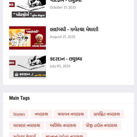
October 21, 2025
ભાઈબંધી - ઝવેરચંદ મેઘાણી
August 21, 2025
કદરદાન - લઘુકથા
July 05, 2025
Main Tags
Stories
નવલકથા
માયાવન નવલકથા
પ્રાયશ્ચિત નવલકથા
વારસદાર નવલકથા
અભિષેક નવલકથા
પીજી હાઉસ નવલકથા
ઝવેરચંદ મેઘાણી
સપનાનાં વાવેતર નવલકથા