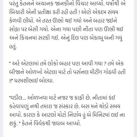
પરંતુ કેતનને અચાનક જાનકીનો વિચાર આવ્યો. વર્ષોથી એ
બિચારી એની પ્રતીક્ષા કરી રહી હતી ! એણે એકદમ સંયમ
કેળવી લીધો. એ તરત ઊભો થઈ ગયો અને બહાર જઈને
સોફા પર બેસી ગયો. એના ગયા પછી નીતા પણ ઊભી થઈ
અને કિચનમાં સરકી ગઈ. એનું દિલ પણ બેકાબૂ બની ગયું
હતું.
" અરે એટલામાં તમે લોકો બહાર પણ આવી ગયા ? તમે એક
બીજાને ઓળખો એટલા માટે તો પર્સનલ મીટીંગ ગોઠવી હતી
!!" ધરમશીભાઈ બોલ્યા.
"વડીલ... ઓળખવા માટે નજર જ કાફી છે. નીતામાં કંઈ
કહેવાપણું નથી તમારા જ સંસ્કાર છે. બસ મને થોડો સમય
આપો. કારણ કે આટલો મોટો નિર્ણય હું બે મિનિટમાં લઈ ના
શકું. " કેતને વિવેકથી જવાબ આપ્યો.