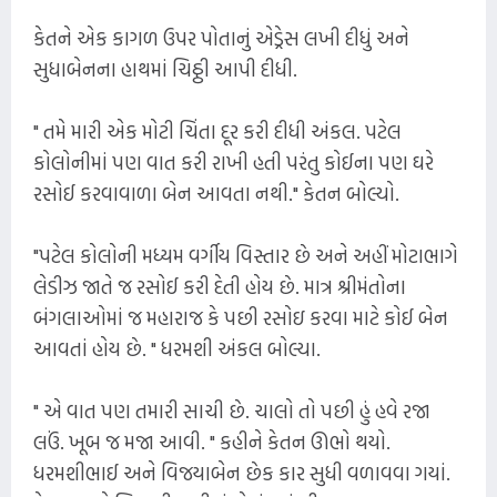
કેતને એક કાગળ ઉપર પોતાનું એડ્રેસ લખી દીધું અને
સુધાબેનના હાથમાં ચિઠ્ઠી આપી દીધી.
" તમે મારી એક મોટી ચિંતા દૂર કરી દીધી અંકલ. પટેલ
કોલોનીમાં પણ વાત કરી રાખી હતી પરંતુ કોઈના પણ ઘરે
રસોઈ કરવાવાળા બેન આવતા નથી." કેતન બોલ્યો.
"પટેલ કોલોની મધ્યમ વર્ગીય વિસ્તાર છે અને અહીં મોટાભાગે
લેડીઝ જાતે જ રસોઈ કરી દેતી હોય છે. માત્ર શ્રીમંતોના
બંગલાઓમાં જ મહારાજ કે પછી રસોઇ કરવા માટે કોઈ બેન
આવતાં હોય છે. " ધરમશી અંકલ બોલ્યા.
" એ વાત પણ તમારી સાચી છે. ચાલો તો પછી હું હવે રજા
લઉં. ખૂબ જ મજા આવી. " કહીને કેતન ઊભો થયો.
ધરમશીભાઈ અને વિજયાબેન છેક કાર સુધી વળાવવા ગયાં.