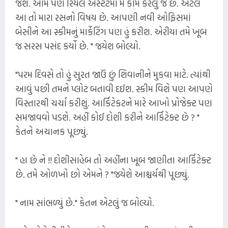
જશે. આમ પણ રિયલ એસ્ટેટમાં મેં કામ કરેલું જ છે. એટલે
આ તો મારા રસનો વિષય છે. આપણી નવી ઓફિસમાં
બેસીને આ સ્કીમનું માર્કેટિંગ પણ હું કરીશ. એરીયા તમે ખૂબ
જ સરસ પસંદ કર્યો છે. " જયેશ બોલ્યો.
"પરમ દિવસે તો હું સુરત જાઉં છું શિવાનીને મુકવા માટે. ત્યાંથી
આવું પછી તમને પ્લોટ બતાવી દઈશ. સ્કીમ વિશે પણ આપણે
વિસ્તારથી ચર્ચા કરીશું. આર્કિટેકટને મારે આખો પ્રોજેક્ટ પણ
સમજાવવો પડશે. અહીં કોઈ દોશી કરીને આર્કિટેક્ટ છે ? "
કેતને અચાનક પૂછ્યું.
" હા છે ને !! દોશીસાહેબ તો અહીંના ખૂબ જાણીતા આર્કિટેક્ટ
છે. તમે ઓળખો છો એમને ? "જયેશે આશ્ચર્યથી પૂછ્યું.
" નામ સાંભળ્યું છે." કેતન એટલું જ બોલ્યો.