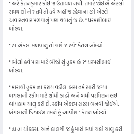
" અરે કેતનકુમાર કોઈ જ ઉતાવળ નથી. તમારે જોઈએ એટલો
સમય લો ને ? તમે તો હવે અહીં જ રહેવાના છો એટલે
અવારનવાર મળવાનું પણ થવાનું જ છે. " ધરમશીભાઈ
બોલ્યા.
" હા અંકલ. મળવાનું તો થશે જ હવે" કેતન બોલ્યો.
" બોલો હવે મારા માટે બીજો શું હુકમ છે ?" ધરમશીભાઈ
બોલ્યા.
" મારાથી હુકમ ના કરાય વડીલ. બસ તમે સારી જગ્યા
બંગલાની સ્કીમ માટે શોધી કાઢો અને બધી પરમિશન લઈ
બાંધકામ ચાલુ કરી દો. સ્કીમ એકદમ સરસ બનવી જોઈએ.
બંગલાની ડિઝાઇન તમને હું આપીશ." કેતન બોલ્યો.
" હા હા ચોક્કસ. અને કાલથી જ હું મારાં બધાં ચક્રો ચાલુ કરી