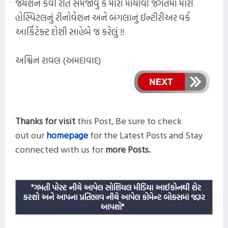
જયેશને કેવી રીતે સમજાવું કે મારા માયાવી જગતમાં મારી
હોસ્પિટલનું રીનોવેશન અને બંગલાનું ઈન્ટીરીઅર વર્ક
આર્કિટેક્ટ દોશી સાહેબે જ કરેલું !!
અશ્વિન રાવલ (અમદાવાદ)
Thanks for visit
this
Post,
Be sure to check
out our
homepage
for the Latest Posts and
Stay
connected with us for
more
Posts.
"ગમતી પોસ્ટ નીચે આપેલ સોશિયલ મીડિયા આઈકોનથી શેર
કરશો અને આપના પ્રતિભાવ નીચે આપેલ કોમેન્ટ બોક્સમાં જરૂર
આપશો"