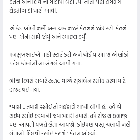
કેતન અને શિવાની ગાડીમાં બેઠાં ત્યાં નીતા પણ લગભગ
દોડતી ગાડી પાસે આવી.
એ કંઈ બોલી નહીં. બસ એક નજરે કેતનને જોઈ રહી. કેતને
પણ એની સામે જોયું અને સ્માઇલ કર્યું.
મનસુખભાઈએ ગાડી સ્ટાર્ટ કરી અને થોડીવારમાં જ એ લોકો
પટેલ કોલોની ના બંગલે આવી ગયા.
બીજા દિવસે સવારે ૭:૩૦ વાગ્યે સુધાબેન રસોઇ કરવા માટે
હાજર થઈ ગયાં.
" માસી...તમારી રસોઈ તો ગઈકાલે ચાખી લીધી છે. હવે બે
ટાઈમ રસોઈ કરવાની જવાબદારી તમારી. તમે રોજ શાકભાજી
પણ આવતી વખતે લેતાં આવજો. કોઈપણ વસ્તુ ચલાવી નહીં
લેવાની. દિલથી રસોઈ કરજો." કેતન બોલ્યો.