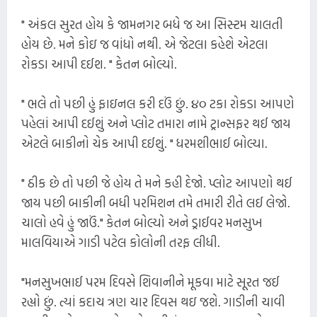
" અંકલ સુરત હોય કે જામનગર બધે જ આ સિસ્ટમ ચાલતી
હોય છે. મને કોઇ જ વાંધો નથી. એ જેટલા કહેશે એટલા
રોકડા આપી દઈશ. " કેતન બોલ્યો.
" ભલે તો પછી હું ફાઇનલ કરી દઉં છું. ૪૦ ટકા રોકડા આપણે
પહેલાં આપી દઈશું અને પ્લોટ તમારા નામે ટ્રાન્સફર થઈ જાય
એટલે બાકીનો ચેક આપી દઈશું. " ધરમશીભાઈ બોલ્યા.
" ઠીક છે તો પછી જે હોય તે મને કહી દેજો. પ્લોટ આપણો થઈ
જાય પછી બાકીની બધી પરમિશન તમે તમારી રીતે લઈ લેજો.
ચાલો હવે હું જાઉં." કેતન બોલ્યો અને ડ્રાઈવર મનસુખ
માલવિયાએ ગાડી પટેલ કોલોની તરફ લીધી.
"મનસુખભાઈ પરમ દિવસે શિવાનીને મૂકવા માટે સૂરત જઈ
રહ્યો છું. ત્યાં કદાચ ત્રણ ચાર દિવસ થઇ જશે. ગાડીની ચાવી