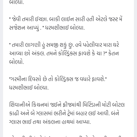
બોલ્યો.
" જેવી તમારી ઈચ્છા. બાકી લાઈન સારી હતી એટલે જસ્ટ મેં
સજેશન આપ્યું . " ધરમશીભાઈ બોલ્યા.
" તમારી લાગણી હું સમજી શકું છું. હવે પહેલીવાર મારા ઘરે
આવ્યા છો અંકલ. તમને કોલ્ડ્રિંક્સ ફાવશે કે ચા ?" કેતન
બોલ્યો.
"ગરમીના દિવસો છે તો કોલ્ડ્રિંક્સ જ વધારે ફાવશે."
ધરમશીભાઈ બોલ્યા.
શિવાનીએ કિચનમાં જઈને ફ્રીજમાંથી મિરિંડાની મોટી બોટલ
કાઢી અને બે ગ્લાસમાં ભરીને ટ્રેમાં બહાર લઈ આવી. બંને
ગ્લાસ ભાઈ તથા અંકલના હાથમાં આપ્યા.