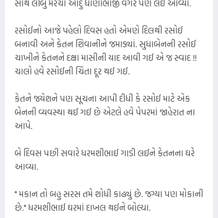
સાથે લીંબુ મરચાં આદુ ધાણાભાજી વગેરે પણ લઈ આવ્યાં.
રસોઈનો આજે પહેલો દિવસ હતો એમણે દિલથી રસોઈ
બનાવી અને કેતન શિવાનીને જમાડ્યાં. સુધાબેનની રસોઈ
ચાખીને કેતનને દક્ષા માસીની યાદ આવી ગઈ એ જ સ્વાદ !!
ચાલો હવે રસોઈની ચિંતા દૂર થઈ ગઈ.
કેતને જયેશને પણ સૂચના આપી દીધી કે રસોઈ માટે એક
બેનની વ્યવસ્થા થઈ ગઈ છે એટલે હવે પેપરમાં જાહેરાત ના
આપે.
બે દિવસ પછી સવારે ધરમશીભાઈ ગાડી લઈને કેતનના ઘરે
આવ્યા.
" મકાન તો બહુ સરસ તમે શોધી કાઢ્યું છે. જગ્યા પણ મોકાની
છે." ધરમશીભાઈ ઘરમાં દાખલ થઈને બોલ્યા.