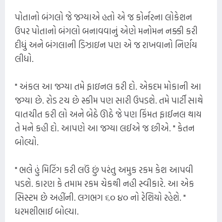
પોતાનો બંગલો જે જગ્યાએ હતો એ જ કોર્નરના લોકેશન
ઉપર પોતાનો બંગલો બનાવવાનું એણે મનોમન નક્કી કરી
દીધું અને બંગલાની ડિઝાઇન પણ એ જ રાખવાનો નિર્ણય
લીધો.
" અંકલ આ જગ્યા તમે ફાઇનલ કરી દો. એકદમ મોકાની આ
જગ્યા છે. રોડ ટચ છે સ્કીમ પણ સારી ઉપડશે. તમે પાર્ટી સાથે
વાતચીત કરી લો અને બેઠે ઊઠે જે પણ કિંમત ફાઈનલ થાય
તે મને કહી દો. આપણે આ જગ્યા લઈએ જ છીએ. " કેતન
બોલ્યો.
" ભલે હું મિટિંગ કરી લઉં છું પરંતુ અમુક રકમ કેશ આપવી
પડશે. કારણ કે તમામ રકમ ચેકથી નહી સ્વીકારે. આ એક
સિસ્ટમ છે અહીંની. લગભગ ૬૦ ૪૦ નો રેશિયો રહેશે. "
ધરમશીભાઈ બોલ્યા.