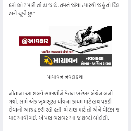
કરો છો ? મારી તો હા જ છે. તમને જોયા ત્યારથી જ હું તો દિલ
હારી ચૂકી છું."
માયાવન નવલકથા
નીતાના આ શબ્દો સાંભળીને કેતન ખરેખર બેચેન બની
ગયો. સામે એક ખૂબસૂરત યૌવના કાયમ માટે હાથ પકડી
લેવાનો આગ્રહ કરી રહી હતી. બે ક્ષણ માટે તો એને વેદિકા જ
યાદ આવી ગઈ. એ પણ બરાબર આ જ શબ્દો બોલેલી.