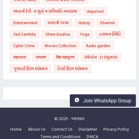
મમતાની દેવી- ન ભૂતો ન ભવિષ્યતિ નવલકથા
Aayurved
Entertainment
નવરાત્રી ગરબા
History
Dharmik
Ved Samhita
Shree Krushna
Yoga
હવામાન સ્થિતિ
Cyber Crime
Movies Collection
Radio garden
महाभारत
रामायण
शिव महापुराण
ઇમોઝોન -21 લઘુનવલ
ગુજરાતી ફિલ્મ કલેક્શન
હિન્દી ફિલ્મ કલેક્શન
Join WhatsApp Group
© 2025 -
આવકાર
Home
About Us
Contact Us
Disclaimer
Privacy Policy
Terms and Conditions
DMCA