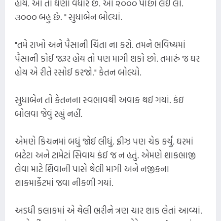
હોય. આ તો ઘણા વધારે છે. આ ૨૦૦૦ પાછા લઈ લો.
૩૦૦૦ બહુ છે. " સુધાબેન બોલ્યાં.
"તમે રાખો અને પૈસાની ચિંતા ના કરો. તમને ભવિષ્યમાં
પૈસાની કોઈ જરૂર હોય તો પણ માગી શકો છો. તમારું જ ઘર
હોય એ રીતે રસોઈ કરજો." કેતન બોલ્યો.
સુધાબેન તો કેતનના સ્વભાવથી અવાક થઈ ગયાં. કંઇ
બોલવા જેવું રહ્યું નહીં.
એમણે કિચનમાં બધું જોઈ લીધું. ફ્રીઝ પણ ચેક કર્યું. ઘરમાં
બટેટા અને ટામેટાં સિવાય કંઈ જ ન હતું. એમણે શાકભાજી
લેવા માટે શિવાની પાસે થેલી માગી અને નજીકના
શાકમાર્કેટમાં જવા નીકળી ગયાં.
અડધી કલાકમાં એ થેલી ભરીને ત્રણ ચાર શાક લેતાં આવ્યાં.