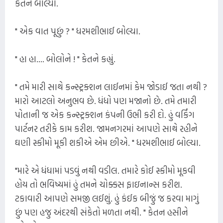
કેતન બોલ્યો.
" એક વાત પૂછું ? " ધરમશીભાઈ બોલ્યા.
" હા હા.... બોલોને ! " કેતને કહ્યું.
" તમે મારી સાથે કન્સ્ટ્રક્શન લાઈનમાં કેમ જોડાઈ જતા નથી ?
મારો આટલો અનુભવ છે. ધંધો પણ મજાનો છે. તમે તમારી
પોતાની જ એક કન્સ્ટ્રક્શન કંપની ઉભી કરી દો. હું વર્કિંગ
પાર્ટનર તરીકે કામ કરીશ. જામનગરમાં આપણે સાથે રહીને
ઘણી સ્કીમો મૂકી શકીએ એમ છીએ. " ધરમશીભાઈ બોલ્યા.
"મારે એ ધંધામાં પડવું નથી વડીલ. તમારે કોઈ સ્કીમો મૂકવી
હોય તો ભવિષ્યમાં હું તમને ચોક્કસ ફાઇનાન્સ કરીશ.
ટકાવારી આપણે સમજી લઈશું. હું કંઈક બીજું જ કરવા માગું
છું પણ હજુ અંદરથી સંકેતો મળતા નથી. " કેતન હસીને