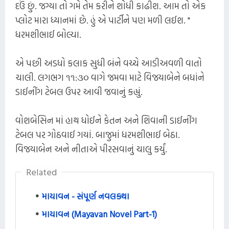
દઉં છું. જગ્યા તો ગમે તેમ કરીને શોધી કાઢીશ. આમ તો એક
પ્લોટ મારા ધ્યાનમાં છે. હું એ પાર્ટીને પણ મળી લઈશ. "
ધરમશીભાઈ બોલ્યા.
એ પછી અડધો કલાક સુધી બંને વચ્ચે આડીઅવળી વાતો
ચાલી. લગભગ ૧૧:૩૦ વાગે જમવા માટે વિજયાબેને બધાંને
ડાઈનીંગ ટેબલ ઉપર આવી જવાનું કહ્યું.
વોશબેસિન માં હાથ ધોઈને કેતન અને શિવાની ડાઈનીંગ
ટેબલ પર ગોઠવાઈ ગયાં. બાજુમાં ધરમશીભાઈ બેઠા.
વિજયાબેન અને નીતાએ પીરસવાનું ચાલુ કર્યું.
Related
માયાવન - સંપૂર્ણ નવલકથા
માયાવન (Mayavan Novel Part-1)