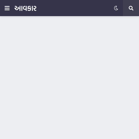
આવકાર