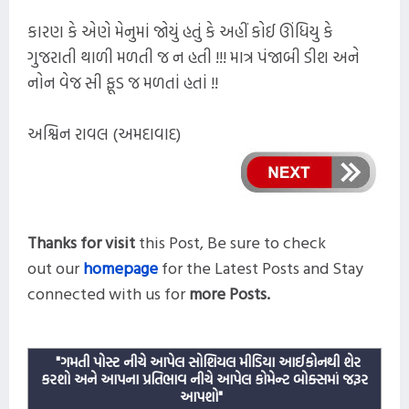
કારણ કે એણે મેનુમાં જોયું હતું કે અહીં કોઈ ઊંધિયુ કે
ગુજરાતી થાળી મળતી જ ન હતી !!! માત્ર પંજાબી ડીશ અને
નોન વેજ સી ફૂડ જ મળતાં હતાં !!
અશ્વિન રાવલ (અમદાવાદ)
Thanks for visit
this
Post,
Be sure to check
out our
homepage
for the Latest Posts and
Stay
connected with us for
more
Posts.
"ગમતી પોસ્ટ નીચે આપેલ સોશિયલ મીડિયા આઈકોનથી શેર
કરશો અને આપના પ્રતિભાવ નીચે આપેલ કોમેન્ટ બોક્સમાં જરૂર
આપશો"