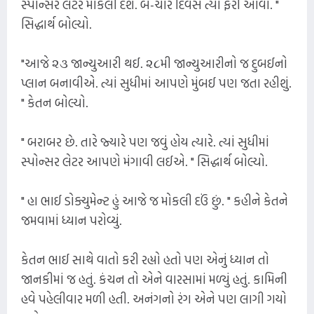
સ્પોન્સર લેટર મોકલી દેશે. બે-ચાર દિવસ ત્યાં ફરી આવો. "
સિદ્ધાર્થ બોલ્યો.
"આજે ૨૩ જાન્યુઆરી થઈ. ૨૮મી જાન્યુઆરીનો જ દુબઈનો
પ્લાન બનાવીએ. ત્યાં સુધીમાં આપણે મુંબઈ પણ જતા રહીશું.
" કેતન બોલ્યો.
" બરાબર છે. તારે જ્યારે પણ જવું હોય ત્યારે. ત્યાં સુધીમાં
સ્પોન્સર લેટર આપણે મંગાવી લઈએ. " સિદ્ધાર્થ બોલ્યો.
" હા ભાઈ ડોક્યુમેન્ટ હું આજે જ મોકલી દઉં છું. " કહીને કેતને
જમવામાં ધ્યાન પરોવ્યું.
કેતન ભાઈ સાથે વાતો કરી રહ્યો હતો પણ એનું ધ્યાન તો
જાનકીમાં જ હતું. કંચન તો એને વારસામાં મળ્યું હતું. કામિની
હવે પહેલીવાર મળી હતી. અનંગનો રંગ એને પણ લાગી ગયો