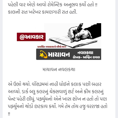
પહેલી વાર એણે આવો રોમેન્ટિક અનુભવ કર્યો હતો !!
કાલની રાત ખરેખર કામણગારી રાત હતી.
માયાવન નવલકથા
એ ઉભો થયો. વૉશરૂમમાં નાહી ધોઈને કલાક પછી બહાર
આવ્યો. ડાર્ક બ્લુ કલરનું ચેક્સવાળું શર્ટ અને ક્રીમ કલરનું
પેન્ટ પહેરી લીધું. પર્ફ્યુમનો એને ખાસ શોખ ન હતો તો પણ
પર્ફ્યુમનો થોડો છંટકાવ કર્યો. ગમે તેમ તોય હજુ વરરાજા હતો
!!