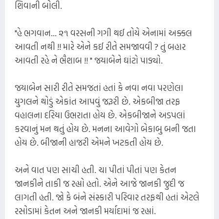
શિવાની બોલી.
"હે ભગવાન... ૨૧ વરસની ગગી થઈ તોયે એનામાં અક્કલ
આવતી નથી !! મારે એને કઈ રીતે સમજાવવી ? તું બહાર
આવતી રહે ને ભૈશાબ !! " જયાબેને ઘાંટો પાડ્યો.
જયાબેન સારી રીતે સમજતાં હતાં કે નવા નવા પરણેલા
યુગલને થોડું એકાંત આપવું જરૂરી છે. એકબીજા તરફ
વહાલના દરિયા ઉભરાતા હોય છે. એકબીજાને અડપલાં
કરવાનું મન થતું હોય છે. મનના આવેગો બેકાબુ બની જતા
હોય છે. બીજાની હાજરી એમને ખટકતી હોય છે.
અને વાત પણ સાચી હતી. ચા પીતાં પીતાં પણ કેતન
જાનકીને તાકી જ રહ્યો હતો. એને આજે જાનકી જુદી જ
લાગતી હતી. જો કે બંને સંસ્કારી પરિવાર તરફથી હતાં એટલે
રસોડામાં કેતન અને જાનકી મર્યાદામાં જ રહ્યાં.