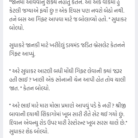
"જાનમાં આવવાનું શક્ય નહોતું કેતન. આ એક વીકમાં હું
કેટલી જગ્યાએ ફર્યો છું !! એક દિવસ પણ નવરો બેઠો નથી.
તને બસ આ ગિફ્ટ આપવા માટે જ બોલાવ્યો હતો. " સુધાકર
બોલ્યો.
સુધાકરે જાનકી માટે ખરીદેલું ડાયમંડ જડિત બ્રેસલેટ કેતનને
ગિફ્ટ આપ્યું.
" અરે સુધાકર આટલી બધી મોંઘી ગિફ્ટ લેવાની ક્યાં જરૂર
હતી ભાઈ ? ખાલી એક સોનાની ચેન આપી હોત તોય ચાલી
જાત. " કેતન બોલ્યો.
" અરે ભાઈ મારે મારા મોભા પ્રમાણે આપવું પડે કે નહીં ? શ્રીજી
બાવાની દયાથી શિકાગોમાં ખૂબ સારી રીતે સેટ થઈ ગયો છું.
દિવાન એવન્યુ રોડ ઉપર મારી રેસ્ટોરન્ટ ખૂબ સરસ ચાલે છે."
સુધાકર શેઠ બોલ્યો.