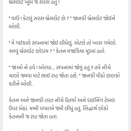
બ્રેસલેટ ખૂબ જ સરસ હતું !
" વાઉ ! કેટલું સરસ બ્રેસલેટ છે ? " જાનકી બ્રેસલેટ જોઈને
બોલી.
" મેં ગઈકાલે સપનામાં જોઈ લીધેલું. એટલે તો ખાસ ગયેલો.
આવું બ્રેસલેટ છોડાય ? " કેતન મજાકિયા મૂડમાં હતો.
" જાઓ ને હવે ! બોલ્યા... સપનામાં જોયું હતું !! હવે નીચે
ચાલો જમવા માટે ભાઈ રાહ જોતા હશે. " જાનકી મીઠો છણકો
કરીને બોલી.
કેતન અને જાનકી તરત નીચે ઉતર્યાં અને ડાઇનિંગ ટેબલ
ઉપર બેઠાં. મમ્મી પપ્પાએ જમી લીધું હતું. સિદ્ધાર્થ લોકો
કેતનની જ રાહ જોતા હતા.