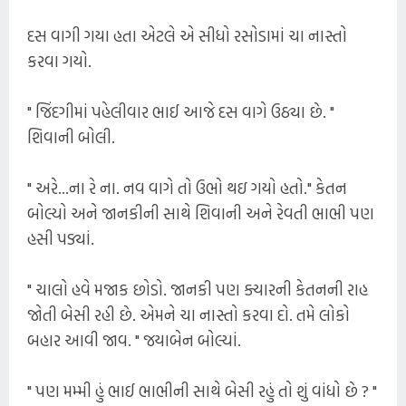
દસ વાગી ગયા હતા એટલે એ સીધો રસોડામાં ચા નાસ્તો
કરવા ગયો.
" જિંદગીમાં પહેલીવાર ભાઈ આજે દસ વાગે ઉઠ્યા છે. "
શિવાની બોલી.
" અરે...ના રે ના. નવ વાગે તો ઉભો થઇ ગયો હતો." કેતન
બોલ્યો અને જાનકીની સાથે શિવાની અને રેવતી ભાભી પણ
હસી પડ્યાં.
" ચાલો હવે મજાક છોડો. જાનકી પણ ક્યારની કેતનની રાહ
જોતી બેસી રહી છે. એમને ચા નાસ્તો કરવા દો. તમે લોકો
બહાર આવી જાવ. " જયાબેન બોલ્યાં.
" પણ મમ્મી હું ભાઈ ભાભીની સાથે બેસી રહું તો શું વાંધો છે ? "