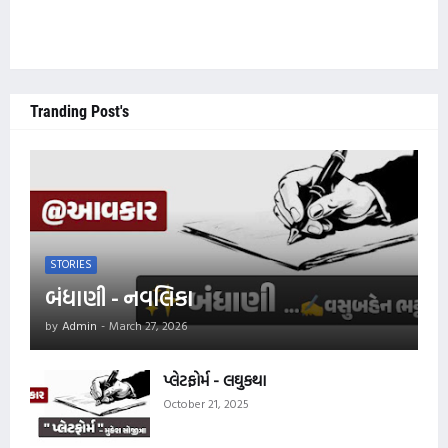
Tranding Post's
STORIES
બંધાણી - નવલિકા
by
Admin
-
March 27, 2026
પ્લેટફોર્મ - લઘુકથા
October 21, 2025