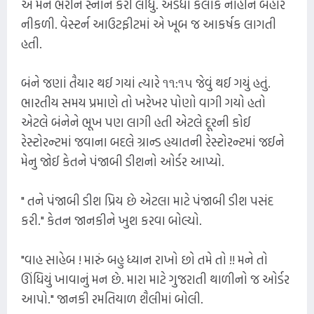
એ મન ભરીને સ્નાન કરી લીધું. અડધા કલાકે નાહીને બહાર
નીકળી. વેસ્ટર્ન આઉટફીટમાં એ ખૂબ જ આકર્ષક લાગતી
હતી.
બંને જણાં તૈયાર થઈ ગયાં ત્યારે ૧૧:૧૫ જેવું થઈ ગયું હતું.
ભારતીય સમય પ્રમાણે તો ખરેખર પોણો વાગી ગયો હતો
એટલે બંનેને ભૂખ પણ લાગી હતી એટલે દૂરની કોઈ
રેસ્ટોરન્ટમાં જવાના બદલે ગ્રાન્ડ હયાતની રેસ્ટોરન્ટમાં જઈને
મેનુ જોઈ કેતને પંજાબી ડીશનો ઓર્ડર આપ્યો.
" તને પંજાબી ડીશ પ્રિય છે એટલા માટે પંજાબી ડીશ પસંદ
કરી." કેતન જાનકીને ખુશ કરવા બોલ્યો.
"વાહ સાહેબ ! મારું બહુ ધ્યાન રાખો છો તમે તો !! મને તો
ઊંધિયું ખાવાનું મન છે. મારા માટે ગુજરાતી થાળીનો જ ઓર્ડર
આપો." જાનકી રમતિયાળ શૈલીમાં બોલી.