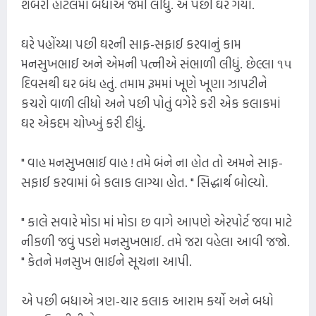
શબરી હોટલમાં બધાંએ જમી લીધું. એ પછી ઘરે ગયાં.
ઘરે પહોંચ્યા પછી ઘરની સાફ-સફાઈ કરવાનું કામ
મનસુખભાઈ અને એમની પત્નીએ સંભાળી લીધું. છેલ્લા ૧૫
દિવસથી ઘર બંધ હતું. તમામ રૂમમાં ખૂણે ખૂણા ઝાપટીને
કચરો વાળી લીધો અને પછી પોતું વગેરે કરી એક કલાકમાં
ઘર એકદમ ચોખ્ખું કરી દીધું.
" વાહ મનસુખભાઈ વાહ ! તમે બંને ના હોત તો અમને સાફ-
સફાઈ કરવામાં બે કલાક લાગ્યા હોત. " સિદ્ધાર્થ બોલ્યો.
" કાલે સવારે મોડા માં મોડા છ વાગે આપણે એરપોર્ટ જવા માટે
નીકળી જવું પડશે મનસુખભાઈ. તમે જરા વહેલા આવી જજો.
" કેતને મનસુખ ભાઈને સૂચના આપી.
એ પછી બધાએ ત્રણ-ચાર કલાક આરામ કર્યો અને બધો