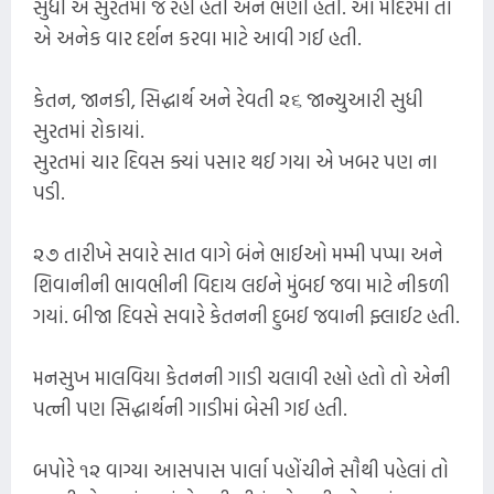
સુધી એ સુરતમાં જ રહી હતી અને ભણી હતી. આ મંદિરમાં તો
એ અનેક વાર દર્શન કરવા માટે આવી ગઈ હતી.
કેતન, જાનકી, સિદ્ધાર્થ અને રેવતી ૨૬ જાન્યુઆરી સુધી
સુરતમાં રોકાયાં.
સુરતમાં ચાર દિવસ ક્યાં પસાર થઈ ગયા એ ખબર પણ ના
પડી.
૨૭ તારીખે સવારે સાત વાગે બંને ભાઈઓ મમ્મી પપ્પા અને
શિવાનીની ભાવભીની વિદાય લઈને મુંબઈ જવા માટે નીકળી
ગયાં. બીજા દિવસે સવારે કેતનની દુબઈ જવાની ફ્લાઈટ હતી.
મનસુખ માલવિયા કેતનની ગાડી ચલાવી રહ્યો હતો તો એની
પત્ની પણ સિદ્ધાર્થની ગાડીમાં બેસી ગઈ હતી.
બપોરે ૧૨ વાગ્યા આસપાસ પાર્લા પહોંચીને સૌથી પહેલાં તો