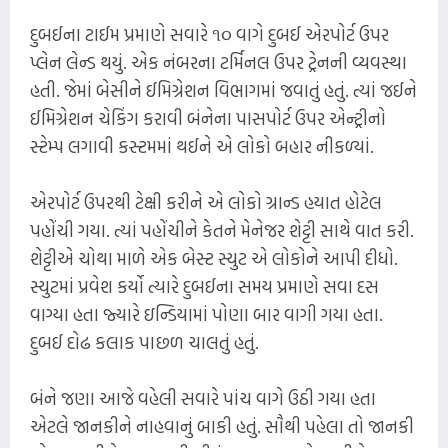
દુબઈના ટાઈમ પ્રમાણે સવારે ૧૦ વાગે દુબઈ એરપોર્ટ ઉપર
પ્લેન લેન્ડ થયું. એક નંબરના ટર્મિનલ ઉપર ટ્રેનની વ્યવસ્થા
હતી. જેમાં બેસીને ઈમિગ્રેશન વિભાગમાં જવાતું હતું. ત્યાં જઈને
ઈમિગ્રેશન ચેકિંગ કરાવી બંનેના પાસપોર્ટ ઉપર એન્ટ્રીનો
સ્ટેમ્પ લગાવી કસ્ટમમાં થઈને એ લોકો બહાર નીકળ્યાં.
એરપોર્ટ ઉપરથી ટેક્ષી કરીને એ લોકો ગ્રાન્ડ હયાત હોટેલ
પહોંચી ગયા. ત્યાં પહોંચીને કેતને મેનેજર શેટ્ટી સાથે વાત કરી.
શેટ્ટીએ ચોથા માળે એક બેસ્ટ સ્યુટ એ લોકોને આપી દીધો.
સ્યુટમાં પ્રવેશ કર્યો ત્યારે દુબઈના સમય પ્રમાણે સવા દસ
વાગ્યા હતા જ્યારે ઇન્ડિયામાં પોણા બાર વાગી ગયા હતા.
દુબઈ દોઢ કલાક પાછળ ચાલતું હતું.
બંને જણા આજે વહેલી સવારે પાંચ વાગે ઉઠી ગયા હતા
એટલે જાનકીને નાહવાનું બાકી હતું. સૌથી પહેલા તો જાનકી