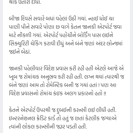
થાક ઉતારી દીધો.
બીજા દિવસે સવારે બધાં વહેલાં ઉઠી ગયાં. ન્હાઈ ધોઈ ચા
પાણી પીને સવારે પોણા છ વાગે કેતન જાનકી એરપોર્ટ જવા
માટે નીકળી ગયાં. એરપોર્ટ પહોંચીને બોર્ડિંગ પાસ લઈને
સિક્યુરિટી ચેકિંગ કરાવી દીધું અને બંને જણાં અંદર લોન્જમાં
જઈને બેઠાં.
જાનકી પહેલીવાર વિદેશ પ્રવાસ કરી રહી હતી એટલે આજે એ
ખૂબ જ રોમાંચક અનુભવ કરી રહી હતી. લગ્ન થયાં ત્યારથી જ
બંને જણાં આમ તો રોમેન્ટિક બની જ ગયાં હતાં ! પણ આ
વિદેશ પ્રવાસનો રોમાંચ કંઇક અલગ પ્રકારનો હતો !!
કેતને એરપોર્ટ ઉપરથી જ દુબઈની કરન્સી લઈ લીધી હતી.
ઇન્ટરનેશનલ ક્રેડિટ કાર્ડ તો હતું જ છતાં કેટલીક જગ્યાએ
ત્યાંની લોકલ કરન્સીની જરૂર પડતી હતી.