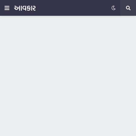
આવકાર