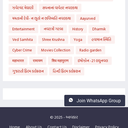
ઝવેરચંદ મેઘાણી
સપનાનાં વાવેતર નવલકથા
મમતાની દેવી- ન ભૂતો ન ભવિષ્યતિ નવલકથા
Aayurved
Entertainment
નવરાત્રી ગરબા
History
Dharmik
Ved Samhita
Shree Krushna
Yoga
હવામાન સ્થિતિ
Cyber Crime
Movies Collection
Radio garden
महाभारत
रामायण
शिव महापुराण
ઇમોઝોન -21 લઘુનવલ
ગુજરાતી ફિલ્મ કલેક્શન
હિન્દી ફિલ્મ કલેક્શન
Join WhatsApp Group
© 2025 -
આવકાર
Home
About Us
Contact Us
Disclaimer
Privacy Policy