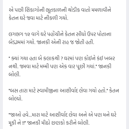
એ પછી શિકાગોની ભૂતકાળની થોડીક વાતો મમળાવીને
કેતન ઘરે જવા માટે નીકળી ગયો.
લગભગ ૧૨ વાગે ઘરે પહોંચીને કેતન સીધો ઉપર પોતાના
બેડરૂમમાં ગયો. જાનકી એની રાહ જ જોતી હતી.
" ક્યાં ગયા હતા બે કલાકથી ? ઘરમાં પણ કોઈને કંઈ ખબર
નથી. જમવા માટે મમ્મી પણ એક વાર પૂછી ગયાં." જાનકી
બોલી.
"બસ તારા માટે સ્વામીજીના આશીર્વાદ લેવા ગયો હતો." કેતન
બોલ્યો.
"જાઓ હવે...મારા માટે આશીર્વાદ લેવા અને એ પણ મને ઘરે
મૂકી ને !!" જાનકી મીઠો છણકો કરીને બોલી.