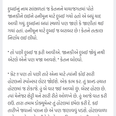
દુબઈનું નામ સાંભળતાં જ કેતનને માયાજગતમાં પોતે
જાનકીને લઈને હનીમુન માટે દુબઈ ગયો હતો એ બધું યાદ
આવી ગયું. દુબઈનાં બધાં સ્થળો પણ જાણે કે જાણીતાં થઈ
ગયાં હતાં. હનીમૂન માટે દુબઈ જ બરાબર છે ! કેતને તત્કાલ
નિર્ણય લઈ લીધો.
" તો પછી દુબઈ જ ફરી આવીએ. જાનકીએ દુબઈ જોયું નથી
એટલે એને પણ મજા આવશે. " કેતન બોલ્યો.
" ગ્રેટ !! પણ તો પછી તારે એના માટે ત્યાંની કોઈ સારી
હોટલનો સ્પોન્સર લેટર જોઈશે. એક કામ કર. તું ગ્રાન્ડ હયાત
હોટલમાં જ રોકાજે. હું બે વાર જઈ આવ્યો છું. બેસ્ટ હોટલ છે.
ત્યાં મેનેજર શેટ્ટી મને સારી રીતે ઓળખે છે. હું આજે વાત કરી
લઉં. તારા તમામ ડોક્યુમેન્ટ તું હોટલમાં ઇમેલ કરી દે. કઈ
તારીખે જવાનો પ્લાન છે એ પણ જણાવવું પડશે. હોટલવાળા