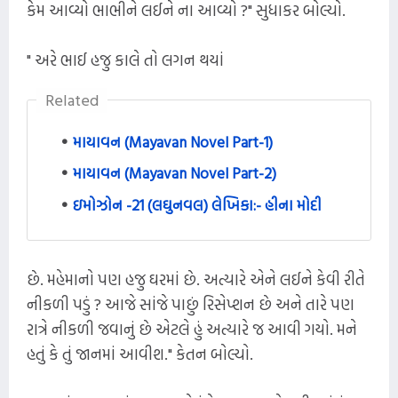
કેમ આવ્યો ભાભીને લઈને ના આવ્યો ?" સુધાકર બોલ્યો.
" અરે ભાઈ હજુ કાલે તો લગન થયાં
Related
માયાવન (Mayavan Novel Part-1)
માયાવન (Mayavan Novel Part-2)
ઇમોઝોન -21 (લઘુનવલ) લેખિકા:- હીના મોદી
છે. મહેમાનો પણ હજુ ઘરમાં છે. અત્યારે એને લઈને કેવી રીતે
નીકળી પડું ? આજે સાંજે પાછું રિસેપ્શન છે અને તારે પણ
રાત્રે નીકળી જવાનું છે એટલે હું અત્યારે જ આવી ગયો. મને
હતું કે તું જાનમાં આવીશ." કેતન બોલ્યો.