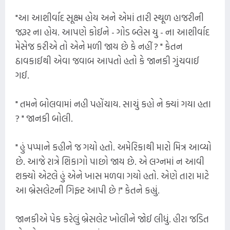
"આ આશીર્વાદ સૂક્ષ્મ હોય અને એમાં તારી સ્થૂળ હાજરીની
જરૂર ના હોય. આપણે કોઈને - ગોડ બ્લેસ યુ - ના આશીર્વાદ
મેસેજ કરીએ તો એને મળી જાય છે કે નહીં ? " કેતન
ઠાવકાઈથી એવા જવાબ આપતો હતો કે જાનકી ગુંચવાઈ
ગઈ.
" તમને બોલવામાં નહી પહોંચાય. સાચું કહો ને ક્યાં ગયા હતા
? " જાનકી બોલી.
" હું પપ્પાને કહીને જ ગયો હતો. અમેરિકાથી મારો મિત્ર આવ્યો
છે. આજે રાત્રે શિકાગો પાછો જાય છે. એ લગ્નમાં ન આવી
શક્યો એટલે હું એને ખાસ મળવા ગયો હતો. એણે તારા માટે
આ બ્રેસલેટની ગિફ્ટ આપી છે !" કેતને કહ્યું.
જાનકીએ પેક કરેલું બ્રેસલેટ ખોલીને જોઈ લીધું. હીરા જડિત