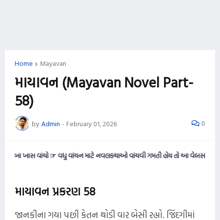
Home
Mayavan
માયાવન (Mayavan Novel Part-
58)
0
by
Admin
-
February 01, 2026
સ વાંચો ☞ વધુ વાંચન માટે નવલકથાઓ વાંચવી ગમતી હોય તો આ વેબસાઈટને નીચે સુધી સ્ક
માયાવન પ્રકરણ 58
જાનકીના ગયા પછી કેતન થોડી વાર બેસી રહ્યો. જિંદગીમાં