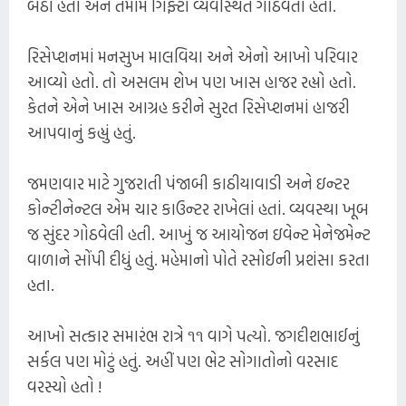
બેઠાં હતાં અને તમામ ગિફ્ટો વ્યવસ્થિત ગોઠવતાં હતાં.
રિસેપ્શનમાં મનસુખ માલવિયા અને એનો આખો પરિવાર
આવ્યો હતો. તો અસલમ શેખ પણ ખાસ હાજર રહ્યો હતો.
કેતને એને ખાસ આગ્રહ કરીને સુરત રિસેપ્શનમાં હાજરી
આપવાનું કહ્યું હતું.
જમણવાર માટે ગુજરાતી પંજાબી કાઠીયાવાડી અને ઇન્ટર
કોન્ટીનેન્ટલ એમ ચાર કાઉન્ટર રાખેલાં હતાં. વ્યવસ્થા ખૂબ
જ સુંદર ગોઠવેલી હતી. આખું જ આયોજન ઇવેન્ટ મેનેજમેન્ટ
વાળાને સોંપી દીધું હતું. મહેમાનો પોતે રસોઈની પ્રશંસા કરતા
હતા.
આખો સત્કાર સમારંભ રાત્રે ૧૧ વાગે પત્યો. જગદીશભાઈનું
સર્કલ પણ મોટું હતું. અહીં પણ ભેટ સોગાતોનો વરસાદ
વરસ્યો હતો !