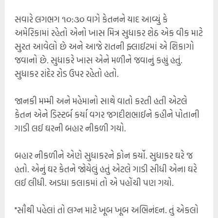
સવારે લગભગ ૧૦:૩૦ વાગે કેતનને યાદ આવ્યું કે
અમેરિકામાં રહેતો એનો ખાસ મિત્ર સુધાકર શેઠ એક વીક માટે
સુરત આવેલો છે અને આજે રાતની ફ્લાઈટમાં એ શિકાગો
જવાનો છે. સુધાકરે ખાસ એને મળીને જવાનું કહ્યું હતું.
સુધાકર રાંદેર રોડ ઉપર રહેતો હતો.
જાનકી મમ્મી અને મહેમાનો સાથે વાતો કરતી હતી એટલે
કેતન એને ડિસ્ટર્બ કર્યા વગર જગદીશભાઈને કહીને પોતાની
ગાડી લઈ ઘરની બહાર નીકળી ગયો.
બહાર નીકળીને એણે સુધાકરને ફોન કર્યો. સુધાકર ઘરે જ
હતો. એનું ઘર કેતને જોયેલું હતું એટલે ગાડી સીધી એના ઘરે
લઈ લીધી. અડધા કલાકમાં તો એ પહોંચી પણ ગયો.
"સૌથી પહેલાં તો લગ્ન માટે ખૂબ ખૂબ અભિનંદન. તું એકલો