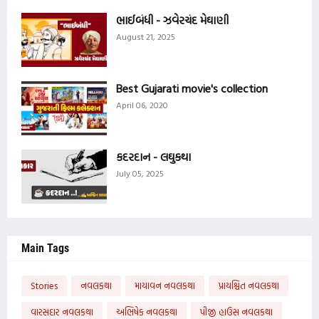
ભાઈબંધી - ઝવેરચંદ મેઘાણી
August 21, 2025
Best Gujarati movie's collection
April 06, 2020
કદરદાન - લઘુકથા
July 05, 2025
Main Tags
Stories
નવલકથા
માયાવન નવલકથા
પ્રાયશ્ચિત નવલકથા
વારસદાર નવલકથા
અભિષેક નવલકથા
પીજી હાઉસ નવલકથા