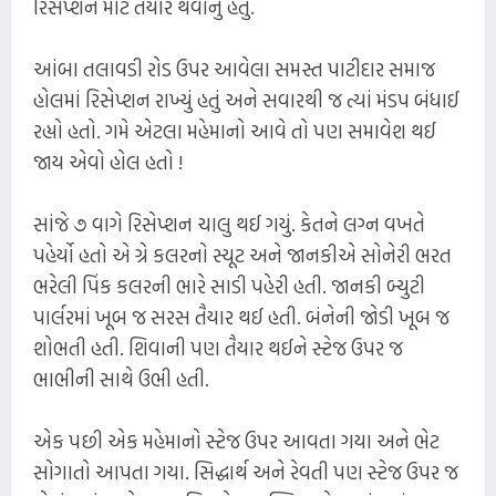
રિસેપ્શન માટે તૈયાર થવાનું હતું.
આંબા તલાવડી રોડ ઉપર આવેલા સમસ્ત પાટીદાર સમાજ
હોલમાં રિસેપ્શન રાખ્યું હતું અને સવારથી જ ત્યાં મંડપ બંધાઈ
રહ્યો હતો. ગમે એટલા મહેમાનો આવે તો પણ સમાવેશ થઈ
જાય એવો હોલ હતો !
સાંજે ૭ વાગે રિસેપ્શન ચાલુ થઈ ગયું. કેતને લગ્ન વખતે
પહેર્યો હતો એ ગ્રે કલરનો સ્યૂટ અને જાનકીએ સોનેરી ભરત
ભરેલી પિંક કલરની ભારે સાડી પહેરી હતી. જાનકી બ્યુટી
પાર્લરમાં ખૂબ જ સરસ તૈયાર થઈ હતી. બંનેની જોડી ખૂબ જ
શોભતી હતી. શિવાની પણ તૈયાર થઈને સ્ટેજ ઉપર જ
ભાભીની સાથે ઉભી હતી.
એક પછી એક મહેમાનો સ્ટેજ ઉપર આવતા ગયા અને ભેટ
સોગાતો આપતા ગયા. સિદ્ધાર્થ અને રેવતી પણ સ્ટેજ ઉપર જ