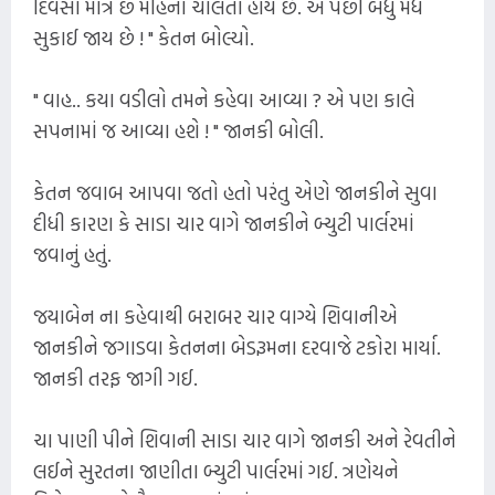
દિવસો માત્ર છ મહિના ચાલતા હોય છે. એ પછી બધું મધ
સુકાઈ જાય છે ! " કેતન બોલ્યો.
" વાહ.. કયા વડીલો તમને કહેવા આવ્યા ? એ પણ કાલે
સપનામાં જ આવ્યા હશે ! " જાનકી બોલી.
કેતન જવાબ આપવા જતો હતો પરંતુ એણે જાનકીને સુવા
દીધી કારણ કે સાડા ચાર વાગે જાનકીને બ્યુટી પાર્લરમાં
જવાનું હતું.
જયાબેન ના કહેવાથી બરાબર ચાર વાગ્યે શિવાનીએ
જાનકીને જગાડવા કેતનના બેડરૂમના દરવાજે ટકોરા માર્યા.
જાનકી તરફ જાગી ગઈ.
ચા પાણી પીને શિવાની સાડા ચાર વાગે જાનકી અને રેવતીને
લઈને સુરતના જાણીતા બ્યુટી પાર્લરમાં ગઈ. ત્રણેયને