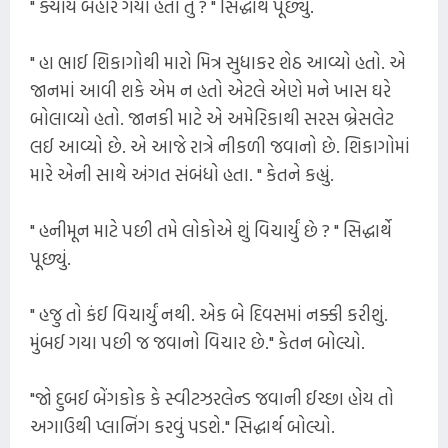
" ક્યાંય બહાર ગયો હતો તું ? " સિદ્ધાર્થે પૂછ્યું.
" હા ભાઈ શિકાગોથી મારો મિત્ર સુધાકર શેઠ આવ્યો હતો. એ
જાનમાં આવી શકે એમ ન હતો એટલે એણે મને ખાસ ઘરે
બોલાવ્યો હતો. જાનકી માટે એ અમેરિકાથી સરસ બ્રેસલેટ
લઈ આવ્યો છે. એ આજે રાત્રે નીકળી જવાનો છે. શિકાગોમાં
મારે એની સાથે અંગત સંબંધો હતા. " કેતને કહ્યું.
" હનીમૂન માટે પછી તમે લોકોએ શું વિચાર્યું છે ? " સિદ્ધાર્થે
પૂછ્યું.
" હજુ તો કંઈ વિચાર્યું નથી. એક બે દિવસમાં નક્કી કરીશું.
મુંબઈ ગયા પછી જ જવાનો વિચાર છે." કેતન બોલ્યો.
"જો દુબઈ બેંગકોક કે સ્વીટઝરલેન્ડ જવાની ઈચ્છા હોય તો
અગાઉથી પ્લાનિંગ કરવું પડશે." સિદ્ધાર્થ બોલ્યો.