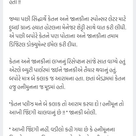
હતો !!
જમ્યા પછી સિદ્ધાર્થે કેતન અને જાનકીના સ્પોન્સર લેટર માટે
દુબઈ ગ્રાન્ડ હયાત હોટલના મેનેજર શેટ્ટી સાથે વાત કરી લીધી.
એ પછી બપોરે કેતને પણ પોતાના અને જાનકીના તમામ
ડિજિટલ ડોક્યુમેન્ટ ઈમેલ કરી દીધા.
કેતન અને જાનકીનાં લગ્નનું રિસેપ્શન સાંજે સાત વાગ્યે હતું
એટલે બ્યુટી પાર્લરમાં જઈને જાનકીએ તૈયાર થવાનું હતું.
બપોરે માત્ર બે કલાક જ આરામના હતા. છતાં બેડરૂમમાં કેતન
હજુ હનીમુનના જ મૂડમાં હતો.
"કેતન પ્લીઝ મને બે કલાક તો આરામ કરવા દો ! હનીમૂન તો
આખી જિંદગી ચાલવાનું છે !! " જાનકી બોલી.
" આખી જિંદગી નહીં. વડીલો કહી ગયા છે કે હનીમૂનના