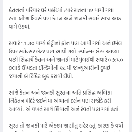
કેતનનો પરિવાર ઘરે પહોંચ્યો ત્યારે રાતના ૧૨ વાગી ગયા
હતા. બીજા દિવસે પણ કેતન અને જાનકી સવારે સાડા આઠ
વાગે ઉઠયાં.
સવારે ૧૧:૩૦ વાગ્યે શેટ્ટીનો ફોન પણ આવી ગયો અને ઈમેલ
ઉપર સ્પોન્સર લેટર પણ આવી ગયો. સ્પોન્સર લેટર આવ્યા
પછી સિદ્ધાર્થે કેતન અને જાનકી માટે મુંબઈથી સવારે ૦૭:૫૦
કલાકે ઊપડતા ઈન્ડિગોની ૨૮ મી જાન્યુઆરીની દુબઈ
જવાની બે ટિકિટ બુક કરાવી દીધી.
સાંજે કેતન અને જાનકી સુરતના અતિ પ્રસિદ્ધ અંબિકા
નિકેતન મંદિરે જઈને મા અંબાનાં દર્શન પણ સજોડે કરી
આવ્યાં . એ વખતે સાથે શિવાની અને રેવતી પણ ગયાં હતાં.
સુરત તો જાનકી માટે એકદમ જાણીતું શહેર હતું. કારણ કે વર્ષો