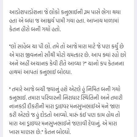
આડોશપાડોશના જે લોકો કનુભાઈની રૂમ પાસે ભેગા થયા
હતા એ બધા જ આશ્ચર્ય પામી ગયા હતા. આખાય માળામાં
કેતન હીરો બની ગયો હતો.
"લો સાહેબ ચા પી લો. તમે તો આજે મારા માટે જે પણ કર્યું છે
એ મારા જીવનનો સૌથી મોટો ચમત્કાર છે. આપ ક્યાં રહો છો
અને અહીં અચાનક કેવી રીતે આવ્યા ?" ચાનો કપ કેતનના
હાથમાં આપતાં કનુભાઈ બોલ્યા.
" તમારે આજે બચી જવાનું હશે એટલે હું નિમિત બની ગયો
કનુભાઈ. તમારા પરિવારની નિરાધાર સ્થિતિની અને તમારી
નાનકડી દીકરીની મારા ડ્રાઇવર મનસુખભાઈએ મને જાણ
કરી એટલે જ હું દોડતો આવ્યો. મારું કંઈ પણ કામ હોય તો
મારા આ ડ્રાઇવર મનસુખભાઈને જણાવી દેવાનું. એ મારા
ખાસ માણસ છે." કેતન બોલ્યો.