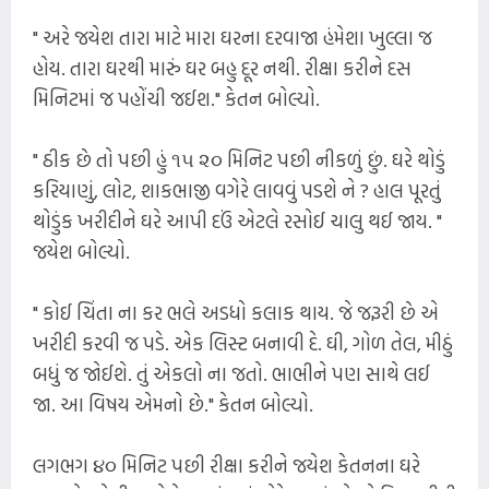
" અરે જયેશ તારા માટે મારા ઘરના દરવાજા હંમેશા ખુલ્લા જ
હોય. તારા ઘરથી મારું ઘર બહુ દૂર નથી. રીક્ષા કરીને દસ
મિનિટમાં જ પહોંચી જઈશ." કેતન બોલ્યો.
" ઠીક છે તો પછી હું ૧૫ ૨૦ મિનિટ પછી નીકળું છું. ઘરે થોડું
કરિયાણું, લોટ, શાકભાજી વગેરે લાવવું પડશે ને ? હાલ પૂરતું
થોડુંક ખરીદીને ઘરે આપી દઉં એટલે રસોઈ ચાલુ થઈ જાય. "
જયેશ બોલ્યો.
" કોઈ ચિંતા ના કર ભલે અડધો કલાક થાય. જે જરૂરી છે એ
ખરીદી કરવી જ પડે. એક લિસ્ટ બનાવી દે. ઘી, ગોળ તેલ, મીઠું
બધું જ જોઈશે. તું એકલો ના જતો. ભાભીને પણ સાથે લઈ
જા. આ વિષય એમનો છે." કેતન બોલ્યો.
લગભગ ૪૦ મિનિટ પછી રીક્ષા કરીને જયેશ કેતનના ઘરે