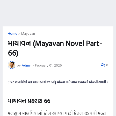
Home
Mayavan
માયાવન (Mayavan Novel Part-
66)
0
by
Admin
-
February 01, 2026
વા મિત્રો આ ખાસ વાંચો ☞ વધુ વાંચન માટે નવલકથાઓ વાંચવી ગમતી હોય તો આ વેબસાઈટને
માયાવન પ્રકરણ 66
મનસુખ માલવિયાનો ફોન આવ્યા પછી કેતન ઝડપથી મહંત