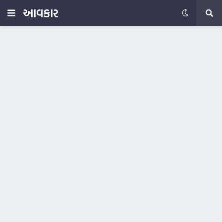
આવકાર