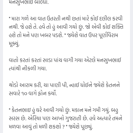
મનસુખભાઈ બોલ્યા.
" મારા ગળે આ વાત ઉતરતી નથી છતાં મારે કોઈ દલીલ કરવી
નથી. જે હશે તે. હવે તો હું આવી ગયો છું. જો એવી કોઈ શક્તિ
હશે તો મને પણ ખબર પડશે. " જયેશે વાત ઉપર પૂર્ણવિરામ
મૂક્યું.
વાતો કરતાં કરતાં સાડા પાંચ વાગી ગયા એટલે મનસુખભાઈ
ત્યાંથી નીકળી ગયા.
થોડો આરામ કરી, ચા પાણી પી, ન્હાઈ ધોઈને જયેશે કેતનને
સવારે ૧૦ વાગે ફોન કર્યો.
" કેતનભાઇ હું ઘરે આવી ગયો છું. મકાન મને ગમી ગયું. બહુ
સરસ છે. એરિયા પણ આખો ગુજરાતી છે. હવે અત્યારે તમને
મળવા આવું તો મળી શકશો ? " જયેશે પૂછ્યું.