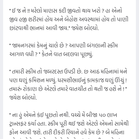
" ઈ જ ને !! મરેલો માણસ કદી જીવતો થાય ખરો ? હા એનો
જીવ હજી શરીરમાં હોય અને બેહોશ અવસ્થામાં હોય તો પાણી
છાંટવાથી ભાનમાં આવી જાય." જયેશ બોલ્યો.
" જામનગરમાં કેમનું ચાલે છે ? આપણી બંગલાની સ્કીમ
આગળ વધી ? " કેતને વાત બદલવા પૂછ્યું.
" તમારી સ્કીમ તો જબરદસ્ત ઉપડી છે. છ આઠ મહિનામાં મને
પણ ઘણું કમિશન મળ્યું. ધરમશીભાઈનું કામકાજ ઘણું ઊંચું !
તમારું રોકાણ છે એટલે તમારે વાતચીત તો થતી જ હશે ને ! "
જયેશ બોલ્યો.
" ના હું એમને કંઈ પૂછતો નથી. વચ્ચે મેં બીજા ૫૦ લાખ
ટ્રાન્સફર કર્યા હતા. સ્કીમ પૂરી થઈ જશે એટલે એમનો સામેથી
ફોન આવી જશે. તારી દીકરી રિયાને હવે કેમ છે ? બે મહિના