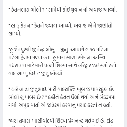
" કેતનભાઇ બોલો ? " સામેથી કોઈ યુવાનનો અવાજ આવ્યો.
" હા હું કેતન." કેતને જવાબ આપ્યો. અવાજ એને જાણીતો
લાગ્યો.
"હું જેતપુરથી જીતેન્દ્ર બોલું.....જીતુ. આપણે ૯ ૧૦ મહિના
પહેલાં ટ્રેનમાં મળ્યા હતા. હું મારા સાળા રમેશનાં અસ્થિ
પધરાવવા માટે મારી પત્ની શિલ્પા સાથે હરિદ્વાર જઈ રહ્યો હતો.
યાદ આવ્યું કંઈ ?" જીતુ બોલ્યો.
" અરે હા હા જીતુભાઈ. મારી યાદશક્તિ ખૂબ જ પાવરફુલ છે.
બોલો શું ખબર છે ? " કહીને કેતન ઉભો થયો અને બેડરૂમમાં
ગયો. અમુક વાતો એ જાહેરમાં કરવાનું પસંદ કરતો ન હતો.
"બસ તમારા આશીર્વાદથી શિલ્પા પ્રેગનન્ટ થઈ ગઈ છે. દોઢ