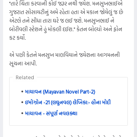
"તારે ચિંતા કરવાની કોઈ જરૂર નથી જયેશ. મનસુખભાઈએ
ગુજરાત સોસાયટીનું અમે રહેતા હતા એ મકાન જોયેલું જ છે
એટલે તને સીધા તારા ઘરે જ લઈ જશે. મનસુખભાઈ ને
બોરીવલી સ્ટેશને હું મોકલી દઈશ." કેતન બોલ્યો અને ફોન
કટ કર્યો.
એ પછી કેતને મનસુખ માલવિયાને જયેશના આગમનની
સૂચના આપી.
Related
માયાવન (Mayavan Novel Part-2)
ઇમોઝોન -21 (લઘુનવલ) લેખિકા:- હીના મોદી
માયાવન - સંપૂર્ણ નવલકથા