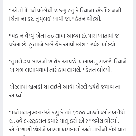
" એ તો મેં તને પહેલેથી જ કહ્યું હતું કે રિયાના એડમિશનની
ચિંતા ના કર. તું મુંબઈ આવી જા. " કેતન બોલ્યો.
" મકાન વેચ્યું એના ૩૦ લાખ આવ્યા છે. મારા ખાતામાં જ
પડેલા છે. હું તમને કાલે ચેક આપી દઈશ." જયેશ બોલ્યો.
"તું મને ૨૫ લાખનો જ ચેક આપજે. ૫ લાખ તું રાખજે. રિયાને
આગળ ભણાવવામાં તારે કામ લાગશે. " કેતન બોલ્યો.
એટલામાં જાનકી ચા લઈને આવી એટલે જયેશે જવાબ ના
આપ્યો.
" મને મનસુખભાઈએ કહ્યું કે તમે ૬૦૦૦ વારનો પ્લોટ ખરીદ્યો
છે. હવે કન્સ્ટ્રક્શન ક્યારે ચાલુ કરો છો ? " જયેશ બોલ્યો.
એણે જાણી જોઈને ખારના બંગલાની અને ગાડીની કોઈ વાત