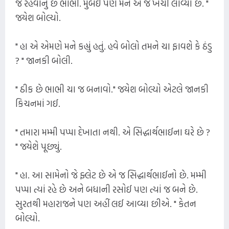
જ રહેવાનું છે ભાભી. મુંબઈ પણ મને એ જ ખેંચી લાવ્યા છે. "
જયેશ બોલ્યો.
" હા એ એમણે મને કહ્યું હતું. હવે બોલો તમને ચા ફાવશે કે ઠંડુ
? " જાનકી બોલી.
" ઠીક છે ભાભી ચા જ બનાવો." જયેશ બોલ્યો એટલે જાનકી
કિચનમાં ગઈ.
" તમારા મમ્મી પપ્પા દેખાતા નથી. એ સિદ્ધાર્થભાઈના ઘરે છે ?
" જયેશે પૂછ્યું.
" હા. આ સામેનો જે ફ્લેટ છે એ જ સિદ્ધાર્થભાઈનો છે. મમ્મી
પપ્પા ત્યાં રહે છે અને બધાની રસોઈ પણ ત્યાં જ બને છે.
સુરતથી મહારાજને પણ અહીં લઈ આવ્યા છીએ. " કેતન
બોલ્યો.