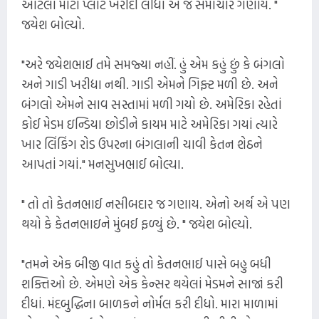
આટલો મોટો પ્લૉટ ખરીદી લીધો એ જ સમાચાર ગણાય. "
જયેશ બોલ્યો.
"અરે જયેશભાઈ તમે સમજ્યા નહીં. હું એમ કહું છું કે બંગલો
અને ગાડી ખરીદ્યા નથી. ગાડી એમને ગિફ્ટ મળી છે. અને
બંગલો એમને સાવ સસ્તામાં મળી ગયો છે. અમેરિકા રહેતાં
કોઈ મેડમ ઇન્ડિયા છોડીને કાયમ માટે અમેરિકા ગયાં ત્યારે
ખાર લિંકિંગ રોડ ઉપરના બંગલાની ચાવી કેતન શેઠને
આપતાં ગયાં." મનસુખભાઈ બોલ્યા.
" તો તો કેતનભાઈ નસીબદાર જ ગણાય. એનો અર્થ એ પણ
થયો કે કેતનભાઇને મુંબઈ ફળ્યું છે. " જયેશ બોલ્યો.
"તમને એક બીજી વાત કહું તો કેતનભાઈ પાસે બહુ બધી
શક્તિઓ છે. એમણે એક કેન્સર થયેલાં મેડમને સાજાં કરી
દીધાં. મંદબુદ્ધિના બાળકને નોર્મલ કરી દીધો. મારા માળામાં