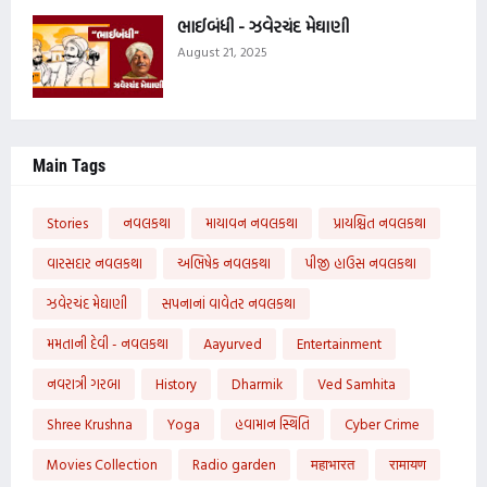
ભાઈબંધી - ઝવેરચંદ મેઘાણી
August 21, 2025
Main Tags
Stories
નવલકથા
માયાવન નવલકથા
પ્રાયશ્ચિત નવલકથા
વારસદાર નવલકથા
અભિષેક નવલકથા
પીજી હાઉસ નવલકથા
ઝવેરચંદ મેઘાણી
સપનાનાં વાવેતર નવલકથા
મમતાની દેવી - નવલકથા
Aayurved
Entertainment
નવરાત્રી ગરબા
History
Dharmik
Ved Samhita
Shree Krushna
Yoga
હવામાન સ્થિતિ
Cyber Crime
Movies Collection
Radio garden
महाभारत
रामायण