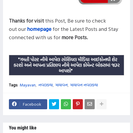
Thanks for visit
this
Post,
Be sure to check
out our
homepage
for the Latest Posts and
Stay
connected with us for
more
Posts.
"ગમતી પોસ્ટ નીચે આપેલ સોશિયલ મીડિયા આઈકોનથી શેર
કરશો અને આપના પ્રતિભાવ નીચે આપેલ કોમેન્ટ બોક્સમાં જરૂર
આપશો"
Tags:
Mayavan
નવલકથા
માયાવન
માયાવન નવલકથા
Facebook
You might like