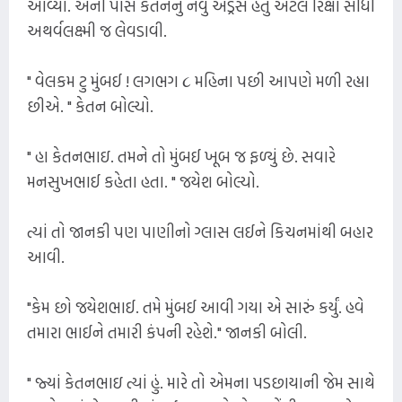
આવ્યો. એની પાસે કેતનનું નવું એડ્રેસ હતું એટલે રિક્ષા સીધી
અથર્વલક્ષ્મી જ લેવડાવી.
" વેલકમ ટુ મુંબઈ ! લગભગ ૮ મહિના પછી આપણે મળી રહ્યા
છીએ. " કેતન બોલ્યો.
" હા કેતનભાઇ. તમને તો મુંબઈ ખૂબ જ ફળ્યું છે. સવારે
મનસુખભાઈ કહેતા હતા. " જયેશ બોલ્યો.
ત્યાં તો જાનકી પણ પાણીનો ગ્લાસ લઈને કિચનમાંથી બહાર
આવી.
"કેમ છો જયેશભાઈ. તમે મુંબઈ આવી ગયા એ સારું કર્યું. હવે
તમારા ભાઈને તમારી કંપની રહેશે." જાનકી બોલી.
" જ્યાં કેતનભાઇ ત્યાં હું. મારે તો એમના પડછાયાની જેમ સાથે