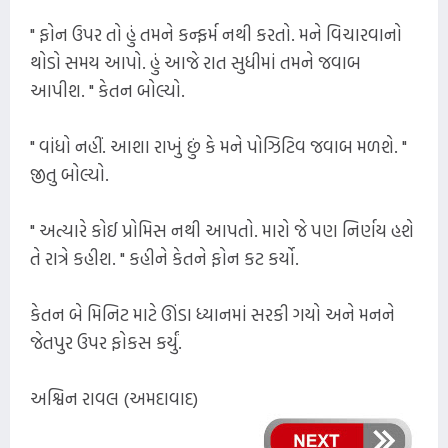
" ફોન ઉપર તો હું તમને કન્ફર્મ નથી કરતો. મને વિચારવાનો
થોડો સમય આપો. હું આજે રાત સુધીમાં તમને જવાબ
આપીશ. " કેતન બોલ્યો.
" વાંધો નહીં. આશા રાખું છું કે મને પોઝિટિવ જવાબ મળશે. "
જીતુ બોલ્યો.
" અત્યારે કોઈ પ્રોમિસ નથી આપતો. મારો જે પણ નિર્ણય હશે
તે રાત્રે કહીશ. " કહીને કેતને ફોન કટ કર્યો.
કેતન બે મિનિટ માટે ઊંડા ધ્યાનમાં સરકી ગયો અને મનને
જેતપુર ઉપર ફોકસ કર્યું.
અશ્વિન રાવલ (અમદાવાદ)