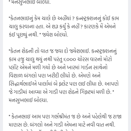
" મનસુખભાઈ બોલ્યા.
"કેતનભાઇનું કેમ ચાલે છે અહીંયાં ? કન્સ્ટ્રક્શનનું કોઈ કામ
ચાલુ કરવાના હતા. એ શરૂ કર્યું કે નહીં ? કારણકે મેં એમને
કંઈ પૂછ્યું નથી. " જયેશ બોલ્યો.
"કેતન શેઠની તો વાત જ જવા દો જયેશભાઈ. કન્સ્ટ્રક્શનનું
કામ હજુ ચાલુ થયું નથી પરંતુ ૬૦૦૦ ચોરસ વારનો મોટો
પ્લૉટ એમને મળી ગયો છે અને ખારમાં ગાર્ડન સાથેનો
વિશાળ બંગલો પણ ખરીદી લીધો છે. એમણે અને
સિદ્ધાર્થભાઈએ પાર્લામાં બે ફ્લેટ પણ લઈ લીધા છે. આપણે
જે ગાડીમાં આવ્યા એ ગાડી પણ શેઠને ગિફ્ટમાં મળી છે. "
મનસુખભાઈ બોલ્યા.
" કેતનભાઇ આમ પણ ગર્ભશ્રીમંત જ છે અને પહેલેથી જ રાજા
માણસ છે. બંગલો અને ગાડી એમના માટે નવી વાત નથી.