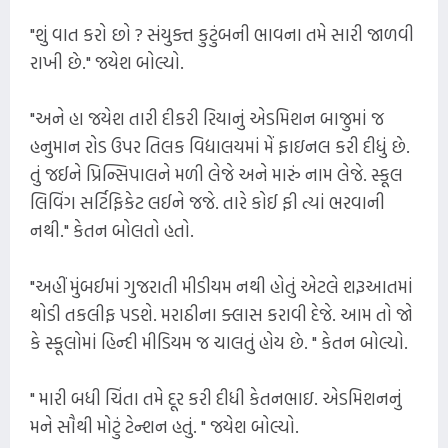
"શું વાત કરો છો ? સંયુક્ત કુટુંબની ભાવના તમે સારી જાળવી
રાખી છે." જયેશ બોલ્યો.
"અને હા જયેશ તારી દીકરી રિયાનું એડમિશન બાજુમાં જ
હનુમાન રોડ ઉપર તિલક વિદ્યાલયમાં મેં ફાઇનલ કરી દીધું છે.
તું જઈને પ્રિન્સિપાલને મળી લેજે અને મારું નામ લેજે. સ્કૂલ
લિવિંગ સર્ટિફિકેટ લઈને જજે. તારે કોઈ ફી ત્યાં ભરવાની
નથી." કેતન બોલતો હતો.
"અહીં મુંબઈમાં ગુજરાતી મીડીયમ નથી હોતું એટલે શરૂઆતમાં
થોડી તકલીફ પડશે. મરાઠીના ક્લાસ કરાવી દેજે. આમ તો જો
કે સ્કૂલોમાં હિન્દી મીડિયમ જ ચાલતું હોય છે. " કેતન બોલ્યો.
" મારી બધી ચિંતા તમે દૂર કરી દીધી કેતનભાઇ. એડમિશનનું
મને સૌથી મોટું ટેન્શન હતું. " જયેશ બોલ્યો.