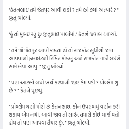
"કેતનભાઇ તમે જેતપુર આવી શકો ? તમે છો ક્યાં અત્યારે ? "
જીતુ બોલ્યો.
"હું તો મુંબઈ રહું છું જીતુભાઈ પાર્લામાં." કેતને જવાબ આપ્યો.
" તમે જો જેતપુર આવી શકતા હો તો રાજકોટ સુધીની જવા
આવવાની ફ્લાઇટની ટિકિટ મોકલું અને રાજકોટ ગાડી લઈને
સામે લેવા આવું. " જીતુ બોલ્યો.
" પણ આટલો બધો ખર્ચ કરવાની જરૂર કેમ પડી ? પ્રોબ્લેમ શું
છે ? " કેતને પૂછ્યું.
" પ્રોબ્લેમ ઘણો મોટો છે કેતનભાઇ. ફોન ઉપર બધું વર્ણન કરી
શકાય એમ નથી. આવી જાવ તો સારું. તમારો કોઈ ચાર્જ થતો
હોય તો પણ આપવા તૈયાર છું. " જીતુ બોલ્યો.