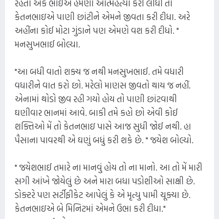
રહેતા એક ભાઈએ હમણાં આત્મહત્યા કરી લીધી તો
કેતનભાઇએ પાણી છાંટીને એમને જીવતા કરી દીધા. અરે
અહીંના કોઈ મોટા ગુંડાને પણ એમણે વશ કરી દીધો. "
મનસુખભાઈ બોલ્યા.
"આ બધી વાતો શક્ય જ નથી મનસુખભાઈ. તમે વધારી
વધારીને વાત કરો છો. મરેલો માણસ જીવતો થાય જ નહીં.
એનામાં થોડો જીવ રહી ગયો હોય તો પાણી છાંટવાથી
ઘણીવાર ભાનમાં આવે. બાકી તમે કહો છો એવી કોઈ
શક્તિઓ મેં તો કેતનભાઇ પાસે આજ સુધી જોઈ નથી. હા
પૈસાના પાવરથી એ ઘણું બધું કરી શકે છે. " જયેશ બોલ્યો.
" જયેશભાઈ તમારે ના માનવું હોય તો ના માનો. આ તો મેં મારી
સગી આંખે જોયેલું છે અને મારા બધા પડોશીઓ સાક્ષી છે.
ડોક્ટરે પણ સર્ટીફીકેટ આપેલું કે એ મૃત્યુ પામી ચૂક્યા છે.
કેતનભાઇએ બે મિનિટમાં એમને ઉભા કરી દીધા."