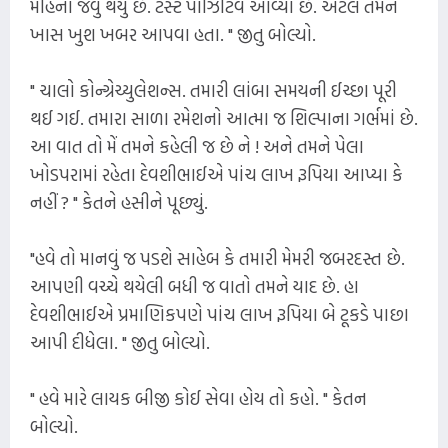
મહિના જેવું થયું છે. ટેસ્ટ પોઝિટિવ આવ્યો છે. એટલે તમને
ખાસ ખુશ ખબર આપવા હતા. " જીતુ બોલ્યો.
" ચાલો કોન્ગ્રેચ્યુલેશન્સ. તમારી લાંબા સમયની ઈચ્છા પૂરી
થઈ ગઈ. તમારા સાળા રમેશનો આત્મા જ શિલ્પાના ગર્ભમાં છે.
આ વાત તો મેં તમને કહેલી જ છે ને ! અને તમને પેલા
ખોડપરામાં રહેતા દેવશીભાઈએ પાંચ લાખ રૂપિયા આપ્યા કે
નહીં ? " કેતને હસીને પૂછ્યું.
"હવે તો માનવું જ પડશે સાહેબ કે તમારી મેમરી જબરદસ્ત છે.
આપણી વચ્ચે થયેલી બધી જ વાતો તમને યાદ છે. હા
દેવશીભાઈએ પ્રમાણિકપણે પાંચ લાખ રૂપિયા બે ટૂકડે પાછા
આપી દીધેલા. " જીતુ બોલ્યો.
" હવે મારે લાયક બીજી કોઈ સેવા હોય તો કહો. " કેતન
બોલ્યો.