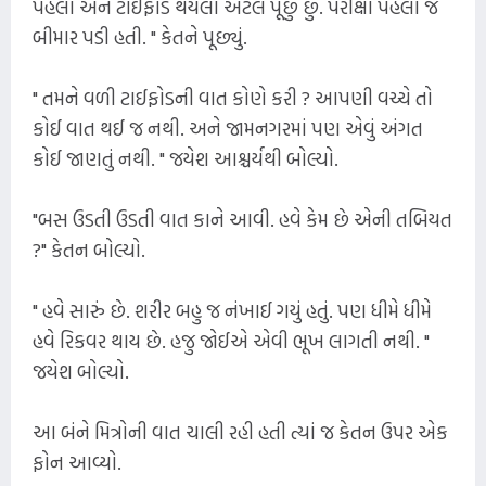
પહેલાં એને ટાઈફોડ થયેલો એટલે પૂછું છું. પરીક્ષા પહેલાં જ
બીમાર પડી હતી. " કેતને પૂછ્યું.
" તમને વળી ટાઈફોડની વાત કોણે કરી ? આપણી વચ્ચે તો
કોઈ વાત થઈ જ નથી. અને જામનગરમાં પણ એવું અંગત
કોઈ જાણતું નથી. " જયેશ આશ્ચર્યથી બોલ્યો.
"બસ ઉડતી ઉડતી વાત કાને આવી. હવે કેમ છે એની તબિયત
?" કેતન બોલ્યો.
" હવે સારું છે. શરીર બહુ જ નંખાઈ ગયું હતું. પણ ધીમે ધીમે
હવે રિકવર થાય છે. હજુ જોઈએ એવી ભૂખ લાગતી નથી. "
જયેશ બોલ્યો.
આ બંને મિત્રોની વાત ચાલી રહી હતી ત્યાં જ કેતન ઉપર એક
ફોન આવ્યો.