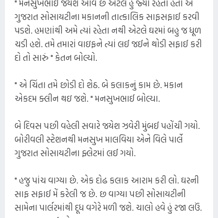
" મનસુખભાઈ જયેશ આવે છે એટલે હું જ્યાં રહેતો હતો એ
ગુજરાત સોસાયટીના મકાનની તાત્કાલિક સાફસફાઈ કરવી
પડશે. હમણાંથી અમે ત્યાં રહેતા નથી એટલે ઘરમાં બહુ જ ધૂળ
ચડી હશે. તમે તમારાં વાઇફને ત્યાં લઈ જઈને થોડી સફાઈ કરી
દો તો સારું " કેતન બોલ્યો.
" એ ચિંતા તમે છોડી દો શેઠ. બે કલાકનું કામ છે. મકાન
એકદમ ક્લીન થઇ જશે. " મનસુખભાઈ બોલ્યા.
બે દિવસ પછી વહેલી સવારે જયેશ ઝવેરી મુંબઈ પહોંચી ગયો.
બોરીવલી સ્ટેશનથી મનસુખ માલવિયા એને વિલે પાર્લે
ગુજરાત સોસાયટીના ફ્લેટમાં લઈ ગયો.
" હજુ પાંચ વાગ્યા છે. એક દોઢ કલાક આરામ કરી લો. ઘરની
સાફ સફાઈ મેં કરેલી જ છે. છ વાગ્યા પછી સોસાયટીની
સામેના પાર્લરમાંથી દૂધ વગેરે મળી જશે. ચાલો હવે હું રજા લઉં.