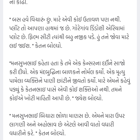
ના કાઢી.
" બસ હવે વિચારું છું. મારે એવી કોઈ ઉતાવળ પણ નથી.
પ્લૉટ તો આપણા હાથમાં જ છે. ગોરેગાંવ ડિંડોશી એરિયામાં
પ્લોટ છે. ફિલ્મ સીટી ત્યાંથી બહુ નજીક પડે. હું તને જોવા માટે
લઈ જઈશ. " કેતન બોલ્યો.
"મનસુખભાઈ કહેતા હતા કે તમે એક કેન્સરના દર્દીને સાજો
કરી દીધો. એક મંદબુદ્ધિના બાળકને નોર્મલ કર્યો. એક મૃત્યુ
પામેલા વ્યક્તિને પાણી છાંટીને જીવતો કર્યો. મારે એમને કહેવું
પડ્યું કે કેતનભાઇ પાસે એવી કોઈ શક્તિઓ નથી. તમને
કોઈએ ખોટી માહિતી આપી છે. " જયેશ બોલ્યો.
" મનસુખભાઈ બિચારા ભોળા માણસ છે. એમને મારા ઉપર
લાગણી અને અહોભાવ છે એટલે આવી વાતો વધારી
વધારીને કરે. " કેતન બોલ્યો.