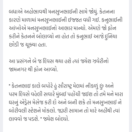
બધાએ અહોભાવથી મનસુખભાઈની સામે જોયું. કેતનના
કારણે માળામાં મનસુખભાઈની ઈજ્જત વધી ગઈ. કનુભાઈની
આંખોએ મનસુખભાઈનો આભાર માન્યો. એમણે જો ફોન
કરીને કેતનને બોલાવ્યો ના હોત તો કનુભાઈ આજે દુનિયા
છોડી જ ચૂક્યા હતા.
આ પ્રસંગને બે જ દિવસ થયા હશે ત્યાં જયેશ ઝવેરીનો
જામનગર થી ફોન આવ્યો.
" કેતનભાઇ કાલે બપોરે હું સૌરાષ્ટ્ર મેલમાં નીકળું છું અને
પરમ દિવસે વહેલી સવારે મુંબઈ પહોંચી જઈશ તો તમે મને મારા
ઘરનું એડ્રેસ મેસેજ કરી દો અને બની શકે તો મનસુખભાઈ ને
બોરીવલી સ્ટેશને મોકલો. જરૂરી સામાન તો મારે અહીંથી ત્યાં
લાવવો જ પડશે. " જયેશ બોલ્યો.