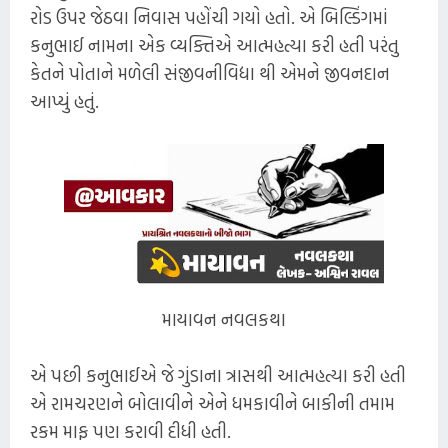
રોડ ઉપર જેઠવા નિવાસ પહોંચી ગયો હતો. એ બિલ્ડિંગમાં
કનુભાઈ નામના એક વ્યક્તિએ આત્મહત્યા કરી હતી પરંતુ
કેતને પોતાને મળેલી સંજીવનીવિદ્યા થી એમને જીવનદાન
આપ્યું હતું.
માયાવન નવલકથા
એ પછી કનુભાઈએ જે ગુંડાના ત્રાસથી આત્મહત્યા કરી હતી
એ રામચરણને બોલાવીને એને ધમકાવીને બાકીની તમામ
રકમ માફ પણ કરાવી દીધી હતી.