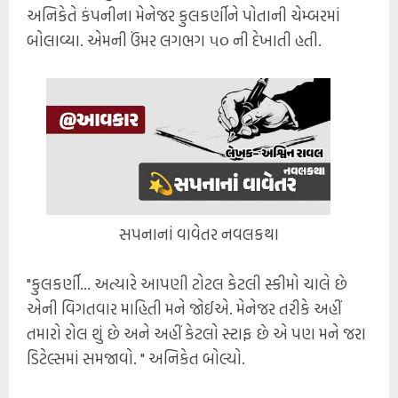
અનિકેતે કંપનીના મેનેજર કુલકર્ણીને પોતાની ચેમ્બરમાં
બોલાવ્યા. એમની ઉંમર લગભગ ૫૦ ની દેખાતી હતી.
સપનાનાં વાવેતર નવલકથા
"કુલકર્ણી... અત્યારે આપણી ટોટલ કેટલી સ્કીમો ચાલે છે
એની વિગતવાર માહિતી મને જોઈએ. મેનેજર તરીકે અહીં
તમારો રોલ શું છે અને અહીં કેટલો સ્ટાફ છે એ પણ મને જરા
ડિટેલ્સમાં સમજાવો. " અનિકેત બોલ્યો.