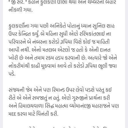
" જી સર. " કહીને કુલકર્ણી ઊભા થયા અને ચેમ્બરની બહાર
નીકળી ગયા.
કુલકર્ણીના ગયા પછી અનિકેતે પોતાનું ધ્યાન સુનિલ શાહ
ઉપર કેન્દ્રિત કર્યું. બે મહિના સુધી એણે રશ્મિકાંતભાઈ ના
પરિવારને બે નંબરના કરોડો રૂપિયા વિશે કોઈ જ માહિતી
આપી નથી. એનો મતલબ એટલો જ હતો કે એની દાનત
ખોરી છે અને તમામ રકમ હડપ કરવાની છે. અત્યારે જો એને
નોકરીમાંથી કાઢી મૂકવામાં આવે તો કરોડો રૂપિયા ભૂલી જવા
પડે.
સંજયની જેમ એને પણ રિમાન્ડ ઉપર લેવો પડશે પરંતુ કઈ
રીતે એ એને સમજાતું ન હતું. એણે ગુરુજીને પ્રાર્થના કરી
અને હિમાલયવાળા સિદ્ધ મહાત્મા વ્યોમાનંદજી મહારાજને પણ
મદદ કરવા માટે વિનંતી કરી.