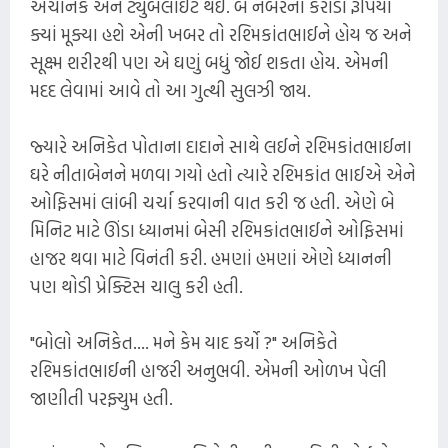
અચાનક એને ટ્યુબલાઈટ થઈ. બે નંબરના કરોડો રૂપિયા
ક્યાં મૂક્યા હશે એની ખબર તો રશ્મિકાંતભાઈને હોય જ અને
સૂક્ષ્મ શરીરથી પણ એ ઘણું બધું જોઈ શકતા હોય. એમની
મદદ લેવામાં આવે તો આ ગુત્થી સુલઝી જાય.
જ્યારે અનિકેત પોતાના દાદાને સાથે લઈને રશ્મિકાંતભાઈના
ઘરે નીતાબેનને મળવા ગયો હતો ત્યારે રશ્મિકાંત ભાઈએ એને
ઓફિસમાં લાંબી ચર્ચા કરવાની વાત કરી જ હતી. એણે બે
મિનિટ માટે ઊંડા ધ્યાનમાં બેસી રશ્મિકાંતભાઈને ઓફિસમાં
હાજર થવા માટે વિનંતી કરી. હમણાં હમણાં એણે ધ્યાનની
પણ થોડી પ્રેક્ટિસ ચાલુ કરી હતી.
"બોલો અનિકેત.... મને કેમ યાદ કર્યો ?" અનિકેતે
રશ્મિકાંતભાઈની હાજરી અનુભવી. એમની ઓળખ પેલી
જાણીતી પરફ્યુમ હતી.