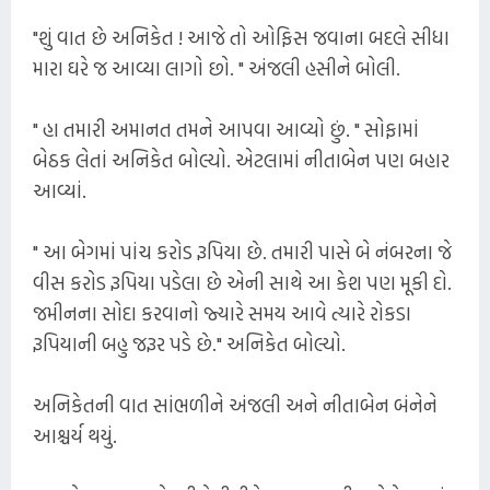
"શું વાત છે અનિકેત ! આજે તો ઓફિસ જવાના બદલે સીધા
મારા ઘરે જ આવ્યા લાગો છો. " અંજલી હસીને બોલી.
" હા તમારી અમાનત તમને આપવા આવ્યો છું. " સોફામાં
બેઠક લેતાં અનિકેત બોલ્યો. એટલામાં નીતાબેન પણ બહાર
આવ્યાં.
" આ બેગમાં પાંચ કરોડ રૂપિયા છે. તમારી પાસે બે નંબરના જે
વીસ કરોડ રૂપિયા પડેલા છે એની સાથે આ કેશ પણ મૂકી દો.
જમીનના સોદા કરવાનો જ્યારે સમય આવે ત્યારે રોકડા
રૂપિયાની બહુ જરૂર પડે છે." અનિકેત બોલ્યો.
અનિકેતની વાત સાંભળીને અંજલી અને નીતાબેન બંનેને
આશ્ચર્ય થયું.