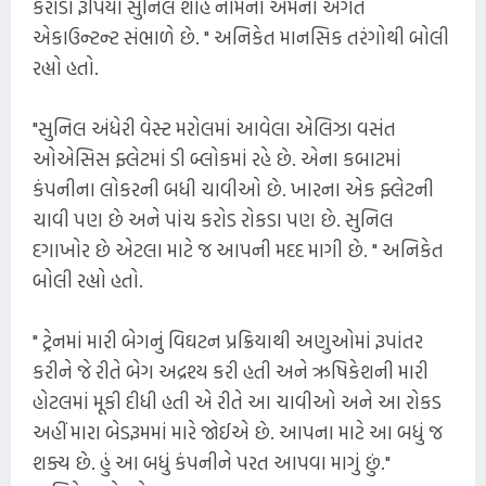
કરોડો રૂપિયા સુનિલ શાહ નામનો એમનો અંગત
એકાઉન્ટન્ટ સંભાળે છે. " અનિકેત માનસિક તરંગોથી બોલી
રહ્યો હતો.
"સુનિલ અંધેરી વેસ્ટ મરોલમાં આવેલા એલિઝા વસંત
ઓએસિસ ફ્લેટમાં ડી બ્લોકમાં રહે છે. એના કબાટમાં
કંપનીના લોકરની બધી ચાવીઓ છે. ખારના એક ફ્લેટની
ચાવી પણ છે અને પાંચ કરોડ રોકડા પણ છે. સુનિલ
દગાખોર છે એટલા માટે જ આપની મદદ માગી છે. " અનિકેત
બોલી રહ્યો હતો.
" ટ્રેનમાં મારી બેગનું વિઘટન પ્રક્રિયાથી અણુઓમાં રૂપાંતર
કરીને જે રીતે બેગ અદ્રશ્ય કરી હતી અને ઋષિકેશની મારી
હોટલમાં મૂકી દીધી હતી એ રીતે આ ચાવીઓ અને આ રોકડ
અહીં મારા બેડરૂમમાં મારે જોઈએ છે. આપના માટે આ બધું જ
શક્ય છે. હું આ બધું કંપનીને પરત આપવા માગું છું."