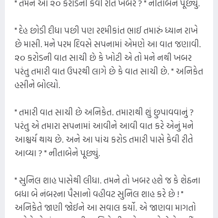
" તમને આ ૨૦ કરોડની કેવી રીતે ખબર ? " નીતાબેને પૂછ્યું.
" દેહ છોડી દીધા પછી પણ રશ્મીકાંત ભાઈ તમારું ધ્યાન રાખે
છે માસી. મને પરમ દિવસે સપનામાં એમણે આ વાત જણાવી.
૨૦ કરોડની વાત સાચી છે કે ખોટી એ તો મને નથી ખબર
પરંતુ તમારી વાત ઉપરથી લાગે છે કે વાત સાચી છે. " અનિકેત
હસીને બોલ્યો.
" તમારી વાત સાચી છે અનિકેત. તમારાથી શું છુપાવવાનું ?
પરંતુ એ તમારા સપનામાં આવીને આવી વાત કરે એનું મને
આશ્ચર્ય થાય છે. અને આ પાંચ કરોડ તમારી પાસે કેવી રીતે
આવ્યા ? " નીતાબેને પૂછ્યું.
" સુનિલ શાહ પાસેથી લીધા. તમને તો ખબર હશે જ કે શેઠના
બધા બે નંબરના પૈસાનો વહીવટ સુનિલ શાહ કરે છે ! "
અનિકેતે જાણી જોઈને આ સવાલ કર્યો. એ જાણવા માગતો