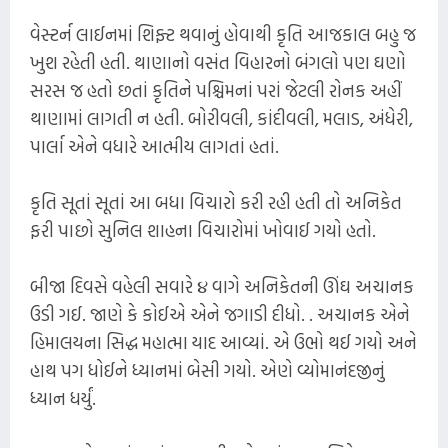
વેસ્ટર્ન લાઈનમાં શિફ્ટ થવાનું હોવાથી કૃતિ આજકાલ બહુ જ
ખુશ રહેતી હતી. થાણાનો વસંત વિહારનો બંગલો પણ ઘણો
સરસ જ હતો છતાં કૃતિને પશ્ચિમનાં પરાં જેટલી રોનક અહીં
થાણામાં લાગતી ન હતી. બોરીવલી, કાંદીવલી, મલાડ, અંધેરી,
પાર્લા એને વધારે આત્મીય લાગતાં હતાં.
કૃતિ સૂતાં સૂતાં આ બધા વિચારો કરી રહી હતી તો અનિકેત
ફરી પાછો સુનિલ શાહના વિચારોમાં ખોવાઈ ગયો હતો.
બીજા દિવસે વહેલી સવારે ૪ વાગે અનિકેતની ઊંઘ અચાનક
ઉડી ગઈ. જાણે કે કોઈએ એને જગાડી દીધો. . અચાનક એને
હિમાલયના સિદ્ધ મહાત્મા યાદ આવ્યાં. એ ઉભો થઈ ગયો અને
હાથ પગ ધોઈને ધ્યાનમાં બેસી ગયો. એણે વ્યોમાનંદજીનું
ધ્યાન ધર્યું.