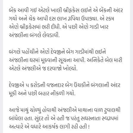
બેંક આવી ગઈ એટલે ખાલી બ્રીફકેસ લઈને એ બેંકની અંદર
ગયો અને ચેક આપી દસ લાખ રૂપિયા ઉપાડ્યા. એ રકમ
એણે બ્રીફકેસમાં ભરી દીધી. એ પછી એણે ગાડી ખાર
અંજલીના બંગલે લેવડાવી.
બંગલે પહોંચીને એણે દેવજીને બેગ ગાડીમાંથી લઈને
અંજલીના ઘરમાં મૂકવાની સૂચના આપી. અનિકેતે બેલ મારી
એટલે અંજલીએ જ દરવાજો ખોલ્યો.
દેવજીએ ૫ કરોડની વજનદાર બેગ ઉંચકીને બંગલાની અંદર
મૂકી અને પછી બહાર નીકળી ગયો.
આજે માથું ચોળ્યું હોવાથી અંજલીએ માથાના વાળ ટુવાલથી
બાંધેલા હતા. સુંદર તો એ હતી જ પરંતુ સદ્યસ્નાતા સ્વરૂપમાં
અત્યારે એ વધારે આકર્ષક લાગી રહી હતી !