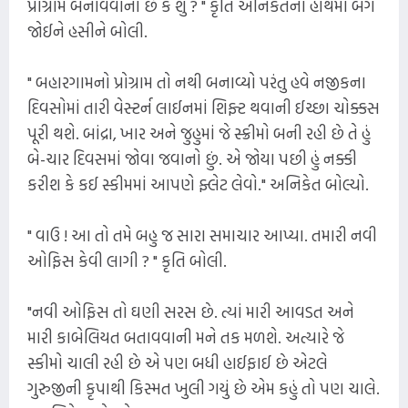
પ્રોગ્રામ બનાવવાનો છે કે શું ? " કૃતિ અનિકેતના હાથમાં બેગ
જોઈને હસીને બોલી.
" બહારગામનો પ્રોગ્રામ તો નથી બનાવ્યો પરંતુ હવે નજીકના
દિવસોમાં તારી વેસ્ટર્ન લાઈનમાં શિફ્ટ થવાની ઈચ્છા ચોક્કસ
પૂરી થશે. બાંદ્રા, ખાર અને જુહુમાં જે સ્ક્રીમો બની રહી છે તે હું
બે-ચાર દિવસમાં જોવા જવાનો છું. એ જોયા પછી હું નક્કી
કરીશ કે કઈ સ્કીમમાં આપણે ફ્લેટ લેવો." અનિકેત બોલ્યો.
" વાઉ ! આ તો તમે બહુ જ સારા સમાચાર આપ્યા. તમારી નવી
ઓફિસ કેવી લાગી ? " કૃતિ બોલી.
"નવી ઓફિસ તો ઘણી સરસ છે. ત્યાં મારી આવડત અને
મારી કાબેલિયત બતાવવાની મને તક મળશે. અત્યારે જે
સ્કીમો ચાલી રહી છે એ પણ બધી હાઈફાઈ છે એટલે
ગુરુજીની કૃપાથી કિસ્મત ખુલી ગયું છે એમ કહું તો પણ ચાલે.