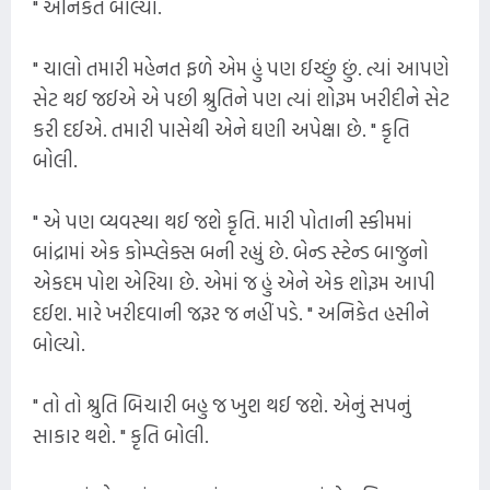
" અનિકેત બોલ્યો.
" ચાલો તમારી મહેનત ફળે એમ હું પણ ઈચ્છું છું. ત્યાં આપણે
સેટ થઈ જઈએ એ પછી શ્રુતિને પણ ત્યાં શોરૂમ ખરીદીને સેટ
કરી દઈએ. તમારી પાસેથી એને ઘણી અપેક્ષા છે. " કૃતિ
બોલી.
" એ પણ વ્યવસ્થા થઈ જશે કૃતિ. મારી પોતાની સ્કીમમાં
બાંદ્રામાં એક કોમ્પ્લેક્સ બની રહ્યું છે. બેન્ડ સ્ટેન્ડ બાજુનો
એકદમ પોશ એરિયા છે. એમાં જ હું એને એક શોરૂમ આપી
દઈશ. મારે ખરીદવાની જરૂર જ નહીં પડે. " અનિકેત હસીને
બોલ્યો.
" તો તો શ્રુતિ બિચારી બહુ જ ખુશ થઈ જશે. એનું સપનું
સાકાર થશે. " કૃતિ બોલી.