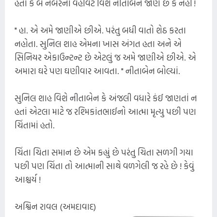
હતો કે બે નંબરના વહીવટ વિશે નીતાબેન જાણે છે કે નહીં !
" હા. એ અમે જાણીએ છીએ. પરંતુ બધી વાતો શેઠ કરતા
નહોતા. સુનિલ શાહ એમના ખાસ અંગત હતા અને એ
સિનિયર એકાઉન્ટન્ટ છે એટલું જ અમે જાણીએ છીએ. એ
અમારા ઘરે પણ ઘણીવાર આવતા. " નીતાબેન બોલ્યાં.
સુનિલ શાહ વિશે નીતાબેન કે અંજલી વધારે કંઈ જાણતાં ન
હતાં એટલા માટે જ રશ્મિકાંતભાઈનો આત્મા મૃત્યુ પછી પણ
ચિંતામાં હતો.
ચિંતા ચિતા સમાન છે એમ કહ્યું છે પરંતુ ચિતા સળગી ગયા
પછી પણ ચિંતા તો આત્માની સાથે વળગેલી જ રહે છે ! કેવું
આશ્ચર્ય !
અશ્વિન રાવલ (અમદાવાદ)