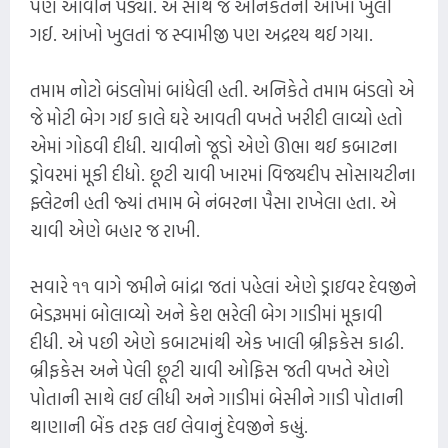
પણ આવીને પડ્યો. એ સાથે જ અનિકેતની આંખો ખુલી
ગઈ. આંખો ખુલતાં જ સ્વામીજી પણ અદ્રશ્ય થઈ ગયા.
તમામ નોટો બંડલોમાં બાંધેલી હતી. અનિકેતે તમામ બંડલો એ
જે મોટી બેગ ગઈ કાલે ઘરે આવતી વખતે ખરીદી લાવ્યો હતો
એમાં ગોઠવી દીધી. ચાવીનો જૂડો એણે ઊભા થઈ કબાટના
ડ્રોવરમાં મૂકી દીધો. છૂટી ચાવી ખારમાં વિજયદીપ સોસાયટીના
ફ્લેટની હતી જ્યાં તમામ બે નંબરના પૈસા રાખેલા હતા. એ
ચાવી એણે બહાર જ રાખી.
સવારે ૧૧ વાગે જમીને બાંદ્રા જતાં પહેલાં એણે ડ્રાઇવર દેવજીને
બેડરૂમમાં બોલાવ્યો અને કેશ ભરેલી બેગ ગાડીમાં મૂકાવી
દીધી. એ પછી એણે કબાટમાંથી એક ખાલી બ્રીફકેસ કાઢી.
બ્રીફકેસ અને પેલી છૂટી ચાવી ઓફિસ જતી વખતે એણે
પોતાની સાથે લઈ લીધી અને ગાડીમાં બેસીને ગાડી પોતાની
થાણાની બેંક તરફ લઈ લેવાનું દેવજીને કહ્યું.