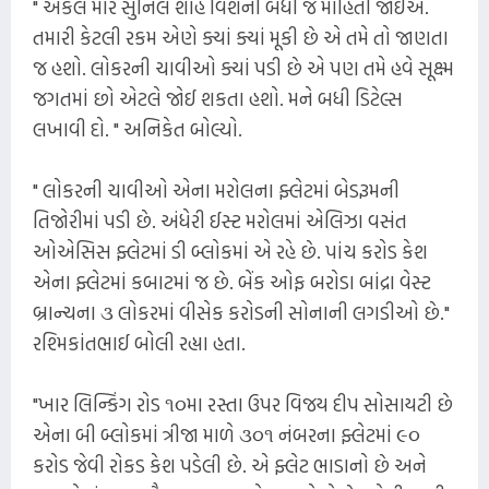
" અંકલ મારે સુનિલ શાહ વિશેની બધી જ માહિતી જોઈએ.
તમારી કેટલી રકમ એણે ક્યાં ક્યાં મૂકી છે એ તમે તો જાણતા
જ હશો. લોકરની ચાવીઓ ક્યાં પડી છે એ પણ તમે હવે સૂક્ષ્મ
જગતમાં છો એટલે જોઈ શકતા હશો. મને બધી ડિટેલ્સ
લખાવી દો. " અનિકેત બોલ્યો.
" લોકરની ચાવીઓ એના મરોલના ફ્લેટમાં બેડરૂમની
તિજોરીમાં પડી છે. અંધેરી ઈસ્ટ મરોલમાં એલિઝા વસંત
ઓએસિસ ફ્લેટમાં ડી બ્લોકમાં એ રહે છે. પાંચ કરોડ કેશ
એના ફ્લેટમાં કબાટમાં જ છે. બેંક ઓફ બરોડા બાંદ્રા વેસ્ટ
બ્રાન્ચના ૩ લોકરમાં વીસેક કરોડની સોનાની લગડીઓ છે."
રશ્મિકાંતભાઈ બોલી રહ્યા હતા.
"ખાર લિન્કિંગ રોડ ૧૦મા રસ્તા ઉપર વિજય દીપ સોસાયટી છે
એના બી બ્લોકમાં ત્રીજા માળે ૩૦૧ નંબરના ફ્લેટમાં ૯૦
કરોડ જેવી રોકડ કેશ પડેલી છે. એ ફ્લેટ ભાડાનો છે અને