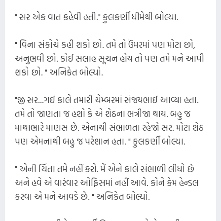
" સર એક વાત કહેવી હતી." કુલકર્ણી ધીમેથી બોલ્યા.
" વિના સંકોચે કહી શકો છો. તમે તો ઉંમરમાં પણ મોટા છો,
અનુભવી છો. કોઈ સલાહ સૂચન હોય તો પણ તમે મને આપી
શકો છો. " અનિકેત બોલ્યો.
"જી સર...ગઈ કાલે તમારી ચેમ્બરમાં સંજયભાઈ આવ્યા હતા.
તમે તો જાણતા જ હશો કે એ શેઠના ભત્રીજા થાય. બહુ જ
માથાભારે માણસ છે. એનાથી સંભાળતા રહેજો સર. મોટા શેઠ
પણ એમનાથી બહુ જ પરેશાન હતા. " કુલકર્ણી બોલ્યા.
" એની ચિંતા તમે નહીં કરો. મેં એને કાલે સંભાળી લીધો છે
અને હવે એ વારંવાર ઓફિસમાં નહીં આવે. કોને કેમ હેન્ડલ
કરવા એ મને આવડે છે. " અનિકેત બોલ્યો.