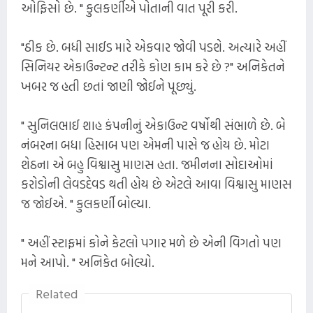
ઓફિસો છે. " કુલકર્ણીએ પોતાની વાત પૂરી કરી.
"ઠીક છે. બધી સાઈડ મારે એકવાર જોવી પડશે. અત્યારે અહીં
સિનિયર એકાઉન્ટન્ટ તરીકે કોણ કામ કરે છે ?" અનિકેતને
ખબર જ હતી છતાં જાણી જોઈને પૂછ્યું.
" સુનિલભાઈ શાહ કંપનીનું એકાઉન્ટ વર્ષોથી સંભાળે છે. બે
નંબરના બધા હિસાબ પણ એમની પાસે જ હોય છે. મોટા
શેઠના એ બહુ વિશ્વાસુ માણસ હતા. જમીનના સોદાઓમાં
કરોડોની લેવડદેવડ થતી હોય છે એટલે આવા વિશ્વાસુ માણસ
જ જોઈએ. " કુલકર્ણી બોલ્યા.
" અહીં સ્ટાફમાં કોને કેટલો પગાર મળે છે એની વિગતો પણ
મને આપો. " અનિકેત બોલ્યો.
Related