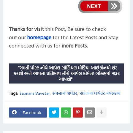
Thanks for visit
this
Post,
Be sure to check
out our
homepage
for the Latest Posts and
Stay
connected with us for
more
Posts
.
"ગમતી પોસ્ટ નીચે આપેલ સોશિયલ મીડિયા આઈકોનથી શેર
કરશો અને આપના પ્રતિભાવ નીચે આપેલ કોમેન્ટ બોક્સમાં જરૂર
આપશો"
Tags:
Sapnana Vavetar
સપનાનાં વાવેતર
સપનાનાં વાવેતર નવલકથા
Facebook