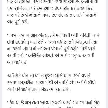
માત્ર બે નંબરના પૈસા રાખવા માટે જ રાખેલો છે. એની ચાવી
પણ સુનિલના ઘરે કબાટમાં જ છે. વીસેક કરોડ જેવી કેશ
મારા ઘરે છે જે નીતાને ખબર છે." રશ્મિકાંત ભાઈએ પોતાની
વાત પૂરી કરી.
" ખૂબ ખૂબ આભાર અંકલ. તમે મને ઘણી બધી માહિતી આપી
દીધી છે. હવે હું મારી રીતે આગળ વધીશ. તમે બિલકુલ ચિંતા
ના કરશો. તમામ બે નંબરના પૈસાનો પૂરો કંટ્રોલ મારી પાસે
આવી જશે. " અનિકેત બોલ્યો. એ સાથે જ સુગંધ આવતી
બંધ થઈ ગઈ.
અનિકેતે પોતાના પ્લાન મુજબ સાંજે થાણા જતી વખતે
રસ્તામાં સફારીના શોરૂમ માંથી એક મોટી બેગ ખરીદી લીધી
અને ઘરે જઈ પોતાના બેડરૂમમાં મૂકી દીધી.
" કેમ આજે બેગ લેતા આવ્યા ? વળી પાછો બહારગામનો કોઈ