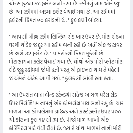
ચોરસ ફૂટના ૪૮ ફ્લેટ બની રહ્યા છે. સ્કીમનું નામ 'બેલે વ્યુ'
છે. આ સ્કીમમાં અડધા ફ્લેટ વેચાઈ ગયા છે. આ સ્કીમમાં
ફ્લેટની કિંમત ૨૦ કરોડની છે. " કુલકર્ણી બોલ્યા.
" આપણી ત્રીજી સ્કીમ લિન્કિંગ રોડ ખાર ઉપર છે. મોટા શેઠના
ઘરથી થોડેક જ દૂર આ સ્કીમ બની રહી છે અહીં એક જ ટાવર
છે અને ૩૨ ફ્લેટ છે. ૧૫ કરોડની કિંમત મૂકેલી છે.
મોટાભાગના ફ્લેટ વેચાઈ ગયા છે. ચોથો એક મોટો પ્લોટ મોટા
શેઠે જૂહુ સ્કીમમાં જોયો હતો પરંતુ એ ફાઇનલ થાય તે પહેલાં
જ એમને એટેક આવી ગયો. " કુલકર્ણી બોલી રહ્યા હતા.
" આ ઉપરાંત બાંદ્રા બેન્ડ સ્ટેન્ડથી સહેજ આગળ પરેરા રોડ
ઉપર મિલેનિયમ નામનું એક કોમ્પલેક્ષ પણ બની રહ્યું છે. ચાર
માળના આ કોમ્પલેક્ષમાં ગ્રાઉન્ડ અને ફર્સ્ટ ફ્લોર ઉપર ૫૦૦
ચો.ફીટ ના કુલ ૧૪ શો રૂમ છે. ત્રીજો માળ આખો એક
હોસ્પિટલ માટે વેચી દીધો છે. જ્યારે ચોથા માળમાં નાની મોટી