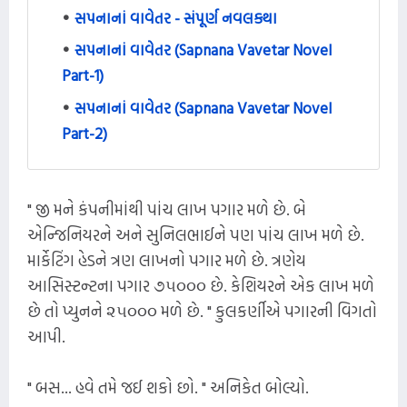
સપનાનાં વાવેતર - સંપૂર્ણ નવલકથા
સપનાનાં વાવેતર (Sapnana Vavetar Novel
Part-1)
સપનાનાં વાવેતર (Sapnana Vavetar Novel
Part-2)
" જી મને કંપનીમાંથી પાંચ લાખ પગાર મળે છે. બે
એન્જિનિયરને અને સુનિલભાઈને પણ પાંચ લાખ મળે છે.
માર્કેટિંગ હેડને ત્રણ લાખનો પગાર મળે છે. ત્રણેય
આસિસ્ટન્ટના પગાર ૭૫૦૦૦ છે. કેશિયરને એક લાખ મળે
છે તો પ્યુનને ૨૫૦૦૦ મળે છે. " કુલકર્ણીએ પગારની વિગતો
આપી.
" બસ... હવે તમે જઈ શકો છો. " અનિકેત બોલ્યો.