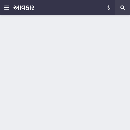
આવકાર