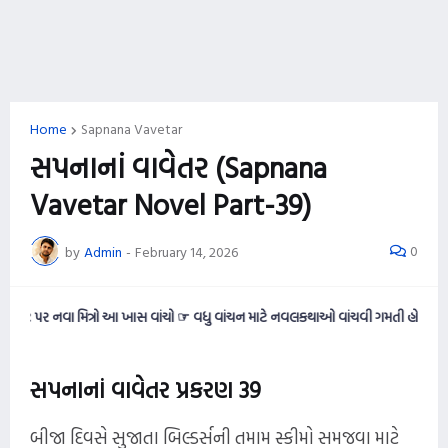
Home
Sapnana Vavetar
સપનાનાં વાવેતર (Sapnana
Vavetar Novel Part-39)
0
by
Admin
-
February 14, 2026
 મિત્રો આ ખાસ વાંચો ☞ વધુ વાંચન માટે નવલકથાઓ વાંચવી ગમતી હોય તો આ વેબસાઈટને ન
સપનાનાં વાવેતર પ્રકરણ 39
બીજા દિવસે સુજાતા બિલ્ડર્સની તમામ સ્કીમો સમજવા માટે