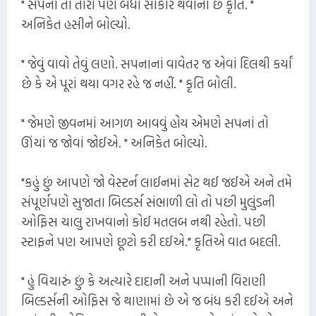
" સપનાં તો તારાં પણ બધાં સાકાર થવાનાં છે કૃતિ. "
અનિકેત હસીને બોલ્યો.
" જેવું વાવો તેવું લણો. સપનાનાં વાવેતર જ એવાં દિલથી કર્યાં
છે કે એ પૂરાં થયા વગર રહે જ નહીં. " કૃતિ બોલી.
" જેમણે જીવનમાં આગળ આવવું હોય એમણે સપનાં તો
ઊંચાં જ જોવાં જોઈએ. " અનિકેત બોલ્યો.
"કહું છું આપણે જો વેસ્ટર્ન લાઈનમાં સેટ થઈ જઈએ અને તમે
સંપૂર્ણપણે સુજાતા બિલ્ડર્સ સંભાળી લો તો પછી મુલુંડની
ઓફિસ ચાલુ રાખવાનો કોઈ મતલબ નથી રહેતો. પછી
સ્ટાફને પણ આપણે છૂટો કરી દઈએ." કૃતિએ વાત બદલી.
" હું વિચારું છું કે અત્યારે દાદાની અને પપ્પાની વિરાણી
બિલ્ડર્સની ઓફિસ જે થાણામાં છે એ જ બંધ કરી દઈએ અને