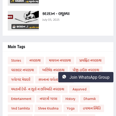
કદરદાન - લઘુકથા
July 05, 2025
Main Tags
Stories
નવલકથા
માયાવન નવલકથા
પ્રાયશ્ચિત નવલકથા
વારસદાર નવલકથા
અભિષેક નવલકથા
પીજી હાઉસ નવલકથા
Join WhatsApp Group
ઝવેરચંદ મેઘાણી
સપનાનાં વાવેતર નવલકથા
મમતાની દેવી- ન ભૂતો ન ભવિષ્યતિ નવલકથા
Aayurved
Entertainment
નવરાત્રી ગરબા
History
Dharmik
Ved Samhita
Shree Krushna
Yoga
હવામાન સ્થિતિ