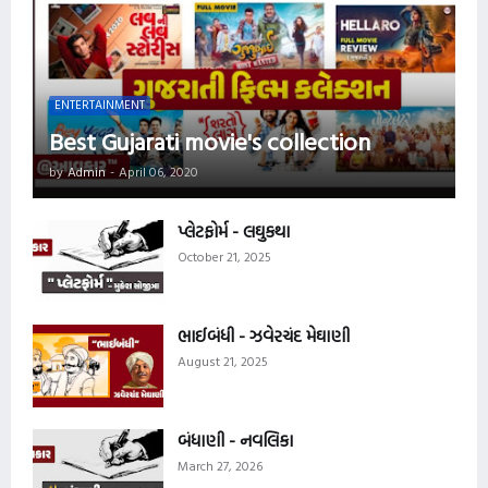
ENTERTAINMENT
Best Gujarati movie's collection
by
Admin
-
April 06, 2020
પ્લેટફોર્મ - લઘુકથા
October 21, 2025
ભાઈબંધી - ઝવેરચંદ મેઘાણી
August 21, 2025
બંધાણી - નવલિકા
March 27, 2026