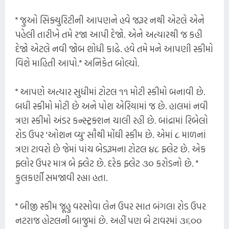
" જુઓ સિક્યુરિટીની આપણને હવે જરૂર નથી એટલે એને
પહેલી તારીખે તમે રજા આપી દેજો. એને અત્યારથી જ કહી
દેજો એટલે નવી જોબ શોધી કાઢે. હવે તમે મને આપણી સ્કીમો
વિશે માહિતી આપો." અનિકેત બોલ્યો.
" આપણે અત્યાર સુધીમાં ટોટલ ૧૧ મોટી સ્કીમો બનાવી છે.
બધી સ્કીમો મોટી છે અને પોશ એરિયામાં જ છે. હાલમાં નવી
ત્રણ સ્કીમો અંડર કન્સ્ટ્રક્શન ચાલી રહી છે. બાંદ્રામાં રિબેલો
રોડ ઉપર 'ઓશન વ્યુ' સૌથી મોંઘી સ્કીમ છે. એમાં ૮ માળનાં
ત્રણ ટાવરો છે જેમાં પાંચ બેડરૂમના ટોટલ ૪૮ ફ્લેટ છે. એક
ફ્લોર ઉપર માત્ર બે ફ્લેટ છે. દરેક ફ્લેટ ૩૦ કરોડનો છે. "
કુલકર્ણી સમજાવી રહ્યા હતા.
" બીજી સ્કીમ જૂહુ વરસોવા લેન ઉપર સાત બંગલા રોડ ઉપર
નટરાજ હોટલની બાજુમાં છે. અહીં પણ બે ટાવરમાં ૩૬૦૦