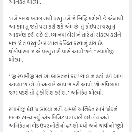
અનિકેત બોલ્યો.
"તને કદાચ ખ્યાલ નથી પરંતુ તને જે સિદ્ધિ મળેલી છે એનાથી
આ કામ તું જાતે પણ કરી શકે એમ છે. તું કોઈપણ વસ્તુનું
આકર્ષણ કરી શકે છે. ધ્યાનમાં બેસીને તારે તો સંકલ્પ કરીને
માત્ર જે તે વસ્તુ ઉપર ધ્યાન કેન્દ્રિત કરવાનું હોય છે.
થોડીવારમાં જ એ વસ્તુ તારી પાસે આવી જશે. " સ્વામીજી
બોલ્યા.
" જી સ્વામીજી મને આ બાબતનો કંઈ ખ્યાલ ન હતો. હવે આપ
આવ્યા જ છો તો અત્યારે આપ જ કરી આપો. જો ભવિષ્યમાં
જરૂર પડશે તો હું કોશિશ કરીશ. " અનિકેત બોલ્યો.
સ્વામીજી કંઈ જ બોલ્યા નહીં. એમણે અનિકેત સામે જોઈને
મંદ મંદ હાસ્ય કર્યું. એક મિનિટ પણ નહીં થઈ હોય અને
અનિકેતના બેડ ઉપર નોટોનો ઢગલો થયો અને ચાવીનો જૂડો