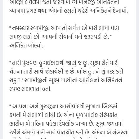
આલ્ફા લેવલમાં જતાં જ સ્વામી વ્યોમાનંદજી અનિકેતના
ધ્યાનમાં પ્રગટ થયા. એમનો હસતો ચહેરો અનિકેતને દેખાયો.
" નમસ્કાર સ્વામીજી. આપ તો સર્વજ્ઞ છો મારી ભાષા પણ
સમજી શકો છો. આપની સેવાની મને જરૂર પડી છે. "
અનિકેત બોલ્યો.
" તારી મુંઝવણ હું ગઈકાલથી જાણું જ છું. સૂક્ષ્મ રીતે મારી
ચેતના તારી સાથે જોડાયેલી જ છે. બોલ હું તને શું મદદ કરી
શકું ? " સ્વામીજીની સૂક્ષ્મ વાણીનાં આંદોલનો અનિકેતને
સ્પષ્ટ સંભળાતાં હતાં.
" આપના અને ગુરુજીના આશીર્વાદથી સુજાતા બિલ્ડર્સ
કંપની મેં સંભાળી લીધી છે. એના મૂળ માલિક રશ્મિકાંત
ભાટીયા બે મહિના પહેલાં દેવલોક પામ્યા છે. સૂક્ષ્મ જગતમાં
રહીને એમણે મારી સાથે વાતચીત કરી છે. એમના બે નંબરના