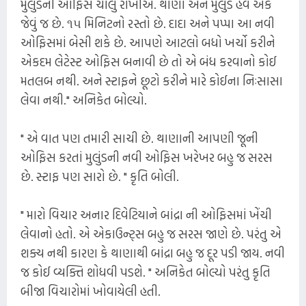
મુલુંડની ઓફિસ ચાલુ રાખીએ. થાણા અને મુલુંડ હવે એક
જેવું જ છે. ૧૫ મિનિટનો રસ્તો છે. દાદા અને પપ્પા આ નવી
ઓફિસમાં બેસી શકે છે. આપણે આટલો બધો ખર્ચો કરીને
એકદમ લેટેસ્ટ ઓફિસ બનાવી છે તો એ બંધ કરવાનો કોઈ
મતલબ નથી. અને સ્ટાફને છૂટો કરીને મારે કોઈના નિઃસાસા
લેવા નથી." અનિકેત બોલ્યો.
" એ વાત પણ તમારી સાચી છે. થાણાની આપણી જૂની
ઓફિસ કરતાં મુલુંડની નવી ઓફિસ ખરેખર બહુ જ સરસ
છે. સ્ટાફ પણ સારો છે. " કૃતિ બોલી.
" મારો વિચાર અનાર દિવેટિયાને બાંદ્રા ની ઓફિસમાં ખેંચી
લેવાનો હતો. એ એકાઉન્ટ્સ બહુ જ સરસ જાણે છે. પરંતુ એ
શક્ય નથી કારણ કે થાણાથી બાંદ્રા બહુ જ દૂર પડી જાય. નવી
જ કોઈ વ્યક્તિ શોધવી પડશે. " અનિકેત બોલ્યો પરંતુ કૃતિ
બીજા વિચારોમાં ખોવાયેલી હતી.