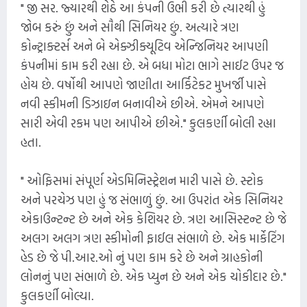
" જી સર. જ્યારથી શેઠે આ કંપની ઉભી કરી છે ત્યારથી હું
જોબ કરું છું અને સૌથી સિનિયર છું. અત્યારે ત્રણ
કોન્ટ્રાક્ટર્સ અને બે એક્ઝીક્યૂટિવ એન્જિનિયર આપણી
કંપનીમાં કામ કરી રહ્યા છે. એ બધા મોટા ભાગે સાઈટ ઉપર જ
હોય છે. વર્ષોથી આપણે જાણીતા આર્કિટેકટ મુખર્જી પાસે
નવી સ્કીમની ડિઝાઇન બનાવીએ છીએ. એમને આપણે
સારી એવી રકમ પણ આપીએ છીએ." કુલકર્ણી બોલી રહ્યા
હતા.
" ઓફિસમાં સંપૂર્ણ એડમિનિસ્ટ્રેશન મારી પાસે છે. સ્ટોક
અને પરચેઝ પણ હું જ સંભાળું છું. આ ઉપરાંત એક સિનિયર
એકાઉન્ટન્ટ છે અને એક કેશિયર છે. ત્રણ આસિસ્ટન્ટ છે જે
અલગ અલગ ત્રણ સ્કીમોની ફાઈલ સંભાળે છે. એક માર્કેટિંગ
હેડ છે જે પી.આર.ઓ નું પણ કામ કરે છે અને ગ્રાહકોની
લોનનું પણ સંભાળે છે. એક પ્યુન છે અને એક ચોકીદાર છે."
કુલકર્ણી બોલ્યા.