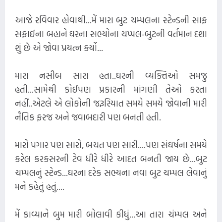
આજે રવિવાર હોવાથી...મેં મારા બુટ ચમ્પલના સ્ટેન્ડની સાફ
સફાઈના બહાને ઘરના સભ્યોના ચપ્પલ-બુટની વર્તમાન દશા
શું છે એ જોવા પ્રયત્ન કર્યો...
મારા નસીબ સારા હતા..ઘરની વ્યક્તિઓ સમજુ
હતી...સામેથી કોઈપણ પ્રકારની માંગણી તેઓ કરતા
નહીં..એટલે એ લોકોની જરૂરિયાત સમયે સમયે જોવાની મારી
નૈતિક ફરજ અને જવાબદારી પણ બનતી હતી.
મારો પગાર પણ સારો, બચત પણ સારી....પણ સંઘર્ષના સમયે
કરેલ કરકસરની ટેવ ધીરે ધીરે આદત બનતી જાય છે...બુટ
ચમ્પલનું સ્ટેન્ડ...ઘરના દરેક સભ્યના નવા બુટ ચમ્પલ લેવાનું
મને કહેતું હતું....
મેં કાવ્યાને બુમ મારી બોલાવી કીધું...આ તારા ચંમ્પલ અને