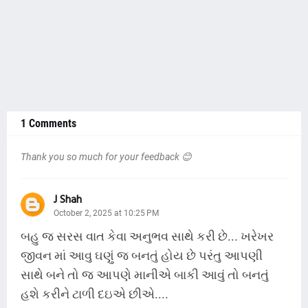
1 Comments
Thank you so much for your feedback 😊
J Shah
October 2, 2025 at 10:25 PM
બહુ જ સરસ વાત કેવા અનુભવ સાથે કરી છે... ખરેખર
જીવન માં આવુ ઘણું જ બનતું હોય છે પરંતુ આપણી
સાથે બને તો જ આપણે માનીએ બાકી આવું તો બનતું
હશે કરીને ટાળી દઇએ છીએ....