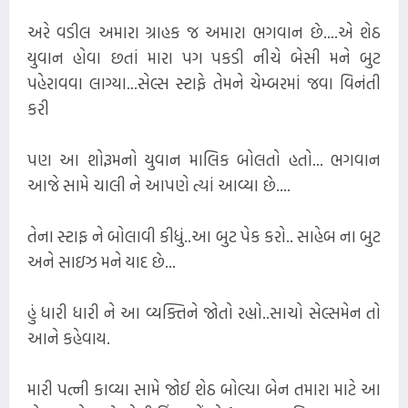
અરે વડીલ અમારા ગ્રાહક જ અમારા ભગવાન છે....એ શેઠ
યુવાન હોવા છતાં મારા પગ પકડી નીચે બેસી મને બુટ
પહેરાવવા લાગ્યા...સેલ્સ સ્ટાફે તેમને ચેમ્બરમાં જવા વિનંતી
કરી
પણ આ શોરૂમનો યુવાન માલિક બોલતો હતો... ભગવાન
આજે સામે ચાલી ને આપણે ત્યાં આવ્યા છે....
તેના સ્ટાફ ને બોલાવી કીધું..આ બુટ પેક કરો.. સાહેબ ના બુટ
અને સાઇઝ મને યાદ છે...
હું ધારી ધારી ને આ વ્યક્તિને જોતો રહ્યો..સાચો સેલ્સમેન તો
આને કહેવાય.
મારી પત્ની કાવ્યા સામે જોઈ શેઠ બોલ્યા બેન તમારા માટે આ