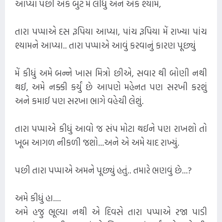
આપ્યા પછી એક બુટ મેં લીધું અને એક શ્યામે,
તારા પપ્પાએ દસ રૂપિયા આપ્યા, પાંચ રૂપિયા મેં રાખ્યા પાંચ
શ્યામને આપ્યા.. તારા પપ્પાએ આવું કરવાનું કારણ પૂછ્યું
મેં કીધું અમે બન્ને ખાસ મિત્રો છીએ, સવાર થી બોણી નથી
થઈ, અમે નક્કી કર્યું છે આપણે મહેનત પણ સરખી કરશું
અને કમાઈ પણ સરખા ભાગે વહેચી લેશું.
તારા પપ્પાએ કીધું આવો જ સંપ મોટા થઈને પણ રાખશો તો
ખૂબ આગળ નીકળી જશો...અને એ અમે યાદ રાખ્યું.
પછી તારા પપ્પાએ અમને પૂછ્યું હતું.. તમારે ભણવું છે...?
અમે કીધું હા....
અમે હજુ ભૂલ્યા નથી એ દિવસે તારા પપ્પાએ રજા પાડી