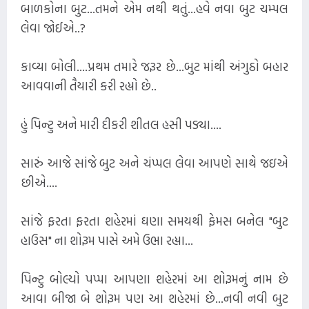
બાળકોના બુટ...તમને એમ નથી થતું...હવે નવા બુટ ચમ્પલ
લેવા જોઈએ..?
કાવ્યા બોલી....પ્રથમ તમારે જરૂર છે...બુટ માંથી અંગુઠો બહાર
આવવાની તૈયારી કરી રહ્યો છે..
હું પિન્ટુ અને મારી દીકરી શીતલ હસી પડ્યા....
સારું આજે સાંજે બુટ અને ચંપ્પલ લેવા આપણે સાથે જઇએ
છીએ....
સાંજે ફરતા ફરતા શહેરમાં ઘણા સમયથી ફેમસ બનેલ "બુટ
હાઉસ" ના શોરૂમ પાસે અમે ઉભા રહ્યા...
પિન્ટુ બોલ્યો પપ્પા આપણા શહેરમાં આ શોરૂમનું નામ છે
આવા બીજા બે શોરૂમ પણ આ શહેરમાં છે...નવી નવી બુટ