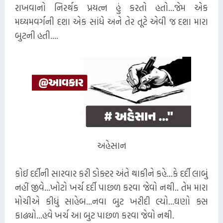
રાખવાનો નિરર્થક પ્રયત્ન હું કરતો હતો...જેમ એક
મઘ્યમવર્ગની દશા એક સાંધે અને તેર તૂટે એવી જ દશા મારા
બુટની હતી....
અહેસાન
કોઈ દર્દીની સારવાર કરી ડોક્ટર અંતે થાકીને કહે...કે દર્દી લાબું
નહીં જીવે...ખોટો ખર્ચ દર્દી પાછળ કરવા જેવો નથી.. તેમ મારા
મોચીએ કીધું સાહેબ...નવા બુટ ખરીદી લ્યો...ઘણો ક્સ
કાઢ્યો...હવે ખર્ચ આ બુટ પાછળ કરવા જેવો નથી.