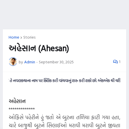
Home
Stories
અહેસાન (Ahesan)
1
by
Admin
-
September 30, 2025
 તે નવલકથાના નામ પર ક્લિક કરી વાંચવાનું શરુ કરી શકો છો. એકએક થી ચડિયાતી નવલક
અહેસાન
*************
ઓફિસે પહેરીને હું જતો એ બુટના તળિયા ફાટી ગયા હતા,
ચારે બાજુથી બુટને સિલાઈઓ મરાવી મરાવી બુટને જીવતા