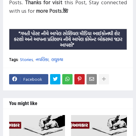
Posts
.
Thanks for visit
this
Post, Stay connected
with us for
more
Posts.
🌺
"ગમતી પોસ્ટ નીચે આપેલ સોશિયલ મીડિયા આઈકોનથી શેર
કરશો અને આપના પ્રતિભાવ નીચે આપેલ કોમેન્ટ બોક્સમાં જરૂર
આપશો"
Tags:
Stories
નવલિકા
લઘુકથા
Facebook
You might like