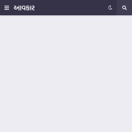
આવકાર