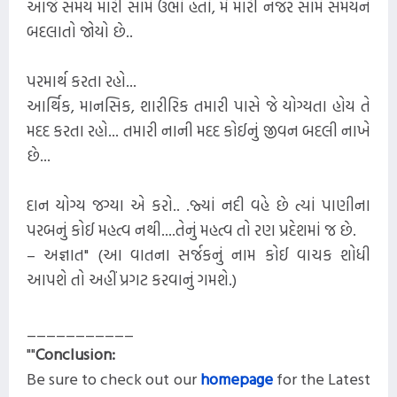
આજે સમય મારી સામે ઉભો હતો, મેં મારી નજર સામે સમયને
બદલાતો જોયો છે..
પરમાર્થ કરતા રહો...
આર્થિક, માનસિક, શારીરિક તમારી પાસે જે યોગ્યતા હોય તે
મદદ કરતા રહો... તમારી નાની મદદ કોઈનું જીવન બદલી નાખે
છે...
દાન યોગ્ય જગ્યા એ કરો.. .જ્યાં નદી વહે છે ત્યાં પાણીના
પરબનું કોઈ મહત્વ નથી....તેનું મહત્વ તો રણ પ્રદેશમાં જ છે.
– અજ્ઞાત" (આ વાતના સર્જકનું નામ કોઈ વાચક શોધી
આપશે તો અહીં પ્રગટ કરવાનું ગમશે.)
___________
""
Conclusion:
Be sure to check out our
homepage
for the Latest