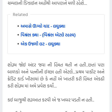
ચમ્પલની ડિઝાઈન અહીંથી આપણને મળી રહેશે...
Related
અમાસે ઊગ્યો ચાંદ - લઘુકથા
વિશ્રંભ કથા - (વિશ્રંભ એટલે રહસ્ય)
એક ઉજળી લટ - લઘુકથા
શોરૂમ જોઈ અંદર જવા ની હિંમત થતી ન હતી..છતાં પણ
બાળકો અને પત્નીની ઈચ્છા હતી એટલે...પ્રથમ પાકીટ અને
ક્રેડિટ કાર્ડ ખીસામાં છે કે નહીં એ ખાતરી કરી હિંમત એકઠી
કરી શોરૂમ માં અમે પ્રવેશ કર્યો...
કઈ બાજુથી શરૂઆત કરવી એ જ ખબર પડતી ન હતી..