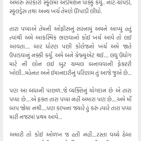
અમારું સરકારી સ્કૂલમાં એડમિશન પાક્કું કર્યું.. નોટ-ચોપડી,
સ્કૂલડ્રેસ તથા અન્ય ખર્ચ તેમણે ઊપાડી લીધો.
તારા પપ્પાએ તેમની ઓફીસનું સરનામું અમને આપ્યું હતું
ત્યાંથી અમે આકસ્મિક ભણવાનો કોઈ ખર્ચ આવે તો લઈ
આવતા.... બાર ધોરણ પછી કોલેજનો ખર્ચ અમે જાતે
ઉપાડવાનું નક્કી કર્યું. અમે બને ગ્રેજ્યુએટ થઈ.... લઘુ ઉદ્યોગ
માટે ની લોન લઈ બુટ ચમ્પલ બનાવવાની ફેક્ટરી
ખોલી...મહેનત અને ઈમાનદારીનું પરિણામ તું આજે જુએ છે...
પણ આ બધાની પાછળ..જે વ્યક્તિનું યોગદાન છે એ તારા
પપ્પા છે....એ ફક્ત તારા પપ્પા નહીં અમારા પણ છે....અમે માઁ
બાપ જોયા નથી....પણ કલ્પના જયારે હું કરું ત્યારે તારા પપ્પા
મારી નજરમાં પ્રથમ આવે...
અમારી તો કોઈ ઓળખ જ હતી નહીં....રસ્તા વચ્ચે ઠેબા