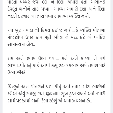
મારતા પથ્થર જેવી દશા ને દિશા અમારી હતી...અચાનક
દેવદૂત બનીને તારા પપ્પા....આવ્યા અમારી દશા અને દિશા
નક્કી કરનાર આ તારા પપ્પા સામાન્ય વ્યક્તિ નથી.
આ બુટ ચંપ્પલ ની કિંમત કંઇ જ નથી...જે વ્યક્તિ પોતાના
મોજશોખ ઉપર કાપ મૂકી બીજા ને મદદ કરે એ વ્યક્તિ
સામાન્ય ન હોય..
રામ અને શ્યામ ઉભા થયા... મને અને કાવ્યા ને પગે
લાગ્યા..પોતાનું કાર્ડ આપી કહ્યુ 24×7કલાક અમે તમારા માટે
ઉભા છીએ...
પિન્ટુને અને શીતલને પણ કીધું..અમે તમારા મોટા ભાઈઓ
છીએ એવું સમજી લ્યો, જીવનમાં સુખ દુઃખ વખતે અમે તમારી
સાથે પડછાયો બની ઉભા રહેશું એ અમારું વચન છે..