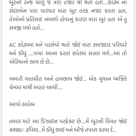
બુટની રેન્જ ચાલુ જ ત્રણ હજાર થી થતી હતી....શોરૂમ ના
સેલ્સમેન પણ વારંવાર મારા બુટ તરફ નજર કરતા હતા,
તેઓનો પ્રતિસાદ નબળો હોવાનું કારણ મારા બુટ હતા એ હું
સમજી ગયો હતો...
AC શોરૂમમાં મને પરસેવો થતો જોઈ મારા સમજદાર પરિવારે
મને કીધું ....પપ્પા આના કરતાં શહેરમાં સસ્તા મળે...આ તો
એરિયાનો ભાવ લે છે...
અમારી વાતચીત અને હાવભાવ જોઈ... એક યુવાન વ્યક્તિ
ચેમ્બર માંથી બહાર આવી....
આવો સાહેબ
તમારા માટે આ ડિઝાઈન પરફેક્ટ છે....મેં બુટની કિંમત જોઈ
4999/- રૂપિયા...મેં કીધું ભાઈ મને બીજે તપાસ કરવા દે...