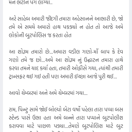
મને ભેટીને પગે લાગ્યો..
અરે સાહેબ અમારી જીંદગી તમારા અહેસાનને આભારી છે, જો
તમે એ સમયે અમારો હાથ પકડ્યો ન હોત તો આજે અમે
લોકોની બુટપોલિસ જ કરતા હોત
આ શોરૂમ તમારો છે...અમારા વડીલ ગણો-માઁ બાપ કે દેવ
ગણો તમે જ છો...અમે આ શોરૂમ નું ઉદ્ઘાટન તમારા હાથે
કરવા તમને યાદ કર્યા હતા, તમારી ઓફીસે ગયા, ત્યાંથી તમારી
ટ્રાન્સફર થઈ ગઈ હતી પણ અમારી ઈચ્છા આજે પુરી થઈ...
આવો ચેમ્બરમાં અને અમે ચેમ્બરમાં ગયા...
રામ, પિન્ટુ સામે જોઈ બોલ્યો બેટા વર્ષો પહેલા તારા પપ્પા બસ
સ્ટેન્ડ પાસે ઉભા હતા અમે બન્ને તારા પપ્પાને બુટપોલીશ
કરાવવા માટે પાછળ પડ્યા...તેમણે બુટપોલિશ માટે બુટ