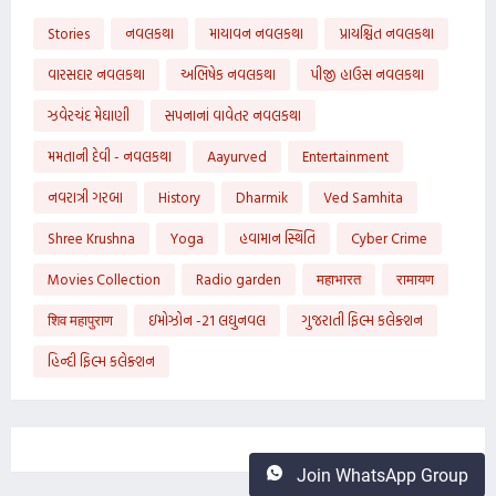
Stories
નવલકથા
માયાવન નવલકથા
પ્રાયશ્ચિત નવલકથા
વારસદાર નવલકથા
અભિષેક નવલકથા
પીજી હાઉસ નવલકથા
ઝવેરચંદ મેઘાણી
સપનાનાં વાવેતર નવલકથા
મમતાની દેવી - નવલકથા
Aayurved
Entertainment
નવરાત્રી ગરબા
History
Dharmik
Ved Samhita
Shree Krushna
Yoga
હવામાન સ્થિતિ
Cyber Crime
Movies Collection
Radio garden
महाभारत
रामायण
शिव महापुराण
ઇમોઝોન -21 લઘુનવલ
ગુજરાતી ફિલ્મ કલેક્શન
હિન્દી ફિલ્મ કલેક્શન
Join WhatsApp Group