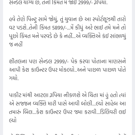
સેન્ડલ યોગ્ય છે, તેની કિંમત મેં જોઈ 2999/- રૂપિયા.
હવે તેણે પિન્ટુ સામે જોયું, તું યુવાન છે આ સ્પોર્ટશૂઝથી તારો
વટ પડશે..તેની કિંમત 5899/-...મેં કીધું અરે ભાઈ તમે મને તો
પૂછો કિંમત મને પરવડે છે કે નહીં...એ વ્યક્તિએ કંઈ સાંભળ્યું
જ નહીં
શીતલના પણ સેન્ડલ 2999/- પેક કરવા પોતાના માણસને
આપી કેશ કાઉન્ટર ઉપર મોકલ્યો..અને પાછળ પાછળ પોતે
ગયો.
પાકીટ માંથી આટલા રૂપિયા નીકળશે એ ચિતા માં હું હતો ત્યાં
એ સજ્જન વ્યક્તિ મારી પાસે આવી બોલી...લ્યો સાહેબ આ
તમારું બિલ...કેશ કાઉન્ટર ઉપર જમા કરાવી...ડિલિવરી લઈ
લ્યો