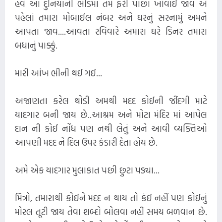
હવે આ દુનિયાની ભીડમાં તમે ફરી પાછા ખોવાઈ જાવ એ
પહેલાં તમારા મોબાઈલ નંબર અને ઘરનું સરનામું અમને
આપતા જાવ....આવતા રવિવારે અમારા ઘરે ડિનર તમારા
બધાનું પાક્કું.
મારી આંખ ભીની થઈ ગઈ...
અજાણતા કરેલ થોડી અમથી મદદ કોઈની જીંદગી માટે
યાદગાર બની જાય છે..આશ્રમ અને મોટા મંદિર માં આપેલ
દાન ની કોઈ નોંધ પણ નથી લેતું અને આવી વ્યક્તિઓ
આપણી મદદ ને દિલ ઉપર કંડારી દેતા હોય છે.
અમે એક યાદગાર મુલાકાત પછી છુટા પડ્યા...
મિત્રો, તમારાથી કોઈને મદદ ન થાય તો કંઈ નહીં પણ કોઈનું
મોરલ તૂટી જાય તેવા શબ્દો બોલવા નહીં સમય બળવાન છે.