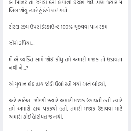
બે મિનિટ તો ઝગડો કરી લેવાની ઈચ્છા થઈ...પણ જયારે મેં
બિલ જોયું ત્યારે હું ઠંડો થઈ ગયો...
ટોટલ રકમ ઉપર ડિસ્કાઉન્ટ 100% ચૂકવવા પાત્ર રકમ
ઝીરો રૂપિયા...
મેં એ વ્યક્તિ સામે જોઈ કીધુ તમે અમારી મજાક તો ઉડાવતા
નથી ને...?
એ યુવાન શેઠ હાથ જોડી ઉભો રહી ગયો અને બોલ્યો,
અરે સાહેબ...જીંદગી જ્યારે અમારી મજાક ઉડાવતી હતી..ત્યારે
તમે અમારો હાથ પકડ્યો હતો, તમારી મજાક ઉડાવવા માટે
અમારી કોઈ હેસિયત જ નથી.