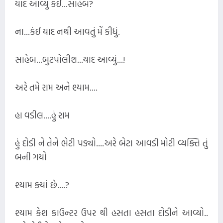
યાદ આવ્યું કંઈ...સાહેબ?
ના...કંઈ યાદ નથી આવતું મેં કીધું.
સાહેબ...બુટપોલીશ...યાદ આવ્યું...!
અરે તમે રામ અને શ્યામ....
હા વડીલ....હું રામ
હું દોડી ને તેને ભેટી પડ્યો....અરે બેટા આવડી મોટી વ્યક્તિ તું
બની ગયો
શ્યામ ક્યાં છે....?
શ્યામ કેશ કાઉન્ટર ઉપર થી હસતા હસતા દોડીને આવ્યો..