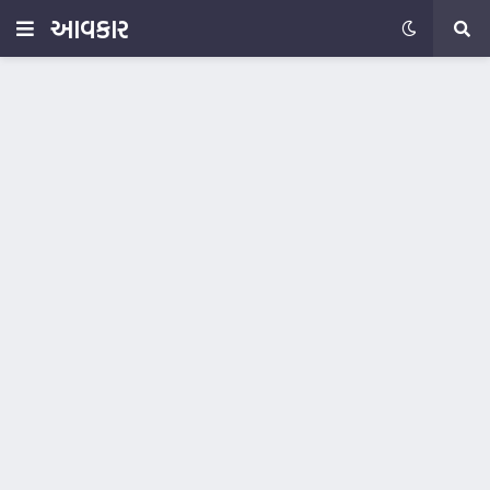
આવકાર