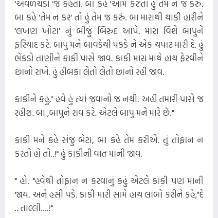
'અવળચંડો 'જ કહેતા. બા કહે 'આમ કર'તો હું તેમ ન જ કરું.
બા કહે 'તેમ ન કર' તો હું તેમ જ કરું. બા મારાથી થાકી હારીને
'લખણ ખોટા' નું બીજું બિરુદ આપે. મારા વિશે બાપુને
ફરિયાદ કરે. બાપુ મને બાવડેથી પકડે ને એક થપાટ મારી દે. હું
ભેંકડો તાણીને કાકી પાસે જાવ. કાકી મારા માથે હાથ ફેરવીને
છાનો રાખે. હું હીબકા લેતો લેતો છાનો રહી જાવ.
કાકીને કહું," હવે હું ત્યાં જવાનો જ નથી. અહીં તમારી પાસે જ
રહીશ. બા ,બાપુને રાવ કરે. એટલે બાપુ મને મારે છે."
કાકી મને કહે સંજુ બેટા, બા કહે તેમ કરીએ. તું તોફાન ન
કરતો હો તો..!" હું કાકીની વાત માની જાવ.
" હો. "હવેથી તોફાન ન કરવાનું કહું એટલે કાકી પણ માની
જાય. અને હસી પડે. કાકી મારી સામે હાથ લાંબો કરીને કહે,"દે
.. તાલ્લી....!"