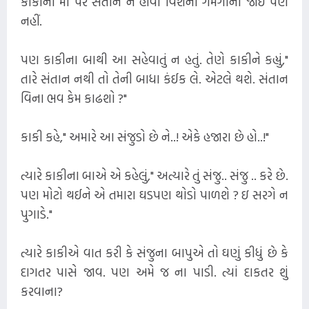
કાકીના મોં પર સંતાન ન હોવા વિશેની ગમગીની જોઈ પણ
નહીં.
પણ કાકીના બાથી આ સહેવાતું ન હતું. તેણે કાકીને કહ્યું,"
તારે સંતાન નથી તો તેની બાધા કંઈક લે. એટલે થશે. સંતાન
વિના ભવ કેમ કાઢશો ?"
કાકી કહે," અમારે આ સંજુડો છે ને..! એકે હજારા છે હો..!"
ત્યારે કાકીના બાએ એ કહેલું," અત્યારે તું સંજુ.. સંજુ .. કરે છે.
પણ મોટો થઈને એ તમારા ઘડપણ થોડો પાળશે ? ઇ સરગે ન
પુગાડે."
ત્યારે કાકીએ વાત કરી કે સંજુના બાપુએ તો ઘણું કીધું છે કે
દાગતર પાસે જાવ. પણ અમે જ ના પાડી. ત્યાં દાકતર શું
કરવાના?