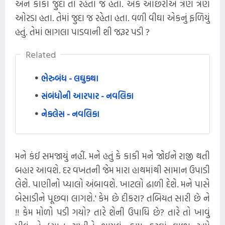
અને કાકા જુદા તો રહેતા જ હતા. એક ઓછરીએ ત્રણ ત્રણ
ઓરડા હતા. તેમાં જુદા જ રહેતા હતા. વળી વીઘા એકનું ફળિયું
હતું. તેમાં ભાગલા પાડવાની શી જરૂર પડી ?
Related
ભેરુબંધ - લઘુકથા
સંબંધોની આરપાર - નવલિકા
નેકલેસ - નવલિકા
મને કંઈ સમજાયું નહીં. મને હતું કે કાકી મને જોઈને રાજી થતી
બહાર આવશે. દર વખતની જેમ મારા હાથમાંથી સામાન ઉપાડી
લેશે. પાણીનો પ્યાલો અંબાવશે. ખાટલો ઢાળી દેશે. મને પાસે
બેસાડીને પૂછવા લાગશે.' કેમ છે દીકરા? તબિયત સારી છે ને
!! કેમ મોળો પડી ગયો? તારે શેની ઉપાધિ છે? તારે તો ખાવું