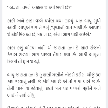
" હા.. હા.. તમને અક્કલ જ ક્યાં બળી છે?"
કાકી અને કાકા વચ્ચે ઘર્ષણ થવા લાગ્યું. વાત બાપુ સુધી
આવી. બાપુએ કાકાને કહ્યું ,"પુષ્પાની વાત સાચી છે. આપણે
જે કાંઈ મિલકત છે, મકાન છે, એના ભાગ પાડી લઈએ.'
કાકા કશું બોલ્યા નહીં. એ જાણતા હતા કે ભાઈ રોજનો
કંકાસ ટાળવા ભાગ પાડવા તૈયાર થયા છે. બાકી બાપુના
દિલમાં તો દુઃખ જ હતું.
બાપુ જાણતા હતા કે હું ભણી ગણીને નોકરી કરીશ. બીજું કંઈ
કામ કરવાનું નથી. જે કાંઈ કામ છે એ તો કાકા પાસે જ છે.
તેની પાસે જ રહેવાનું. છતાં મન પર પથ્થરો મૂકીને બંને
ભાઈએ સહી લીધું.