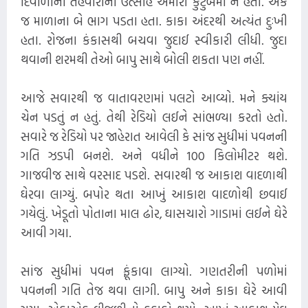
દિવાળીના તહેવારોનો ઉત્સાહ અમારા કુટુંબમાં ન હતો. એક
જ માળાના બે ભાગ પડતા હતા. કાકા અંદરથી અત્યંત દુઃખી
હતા. રોજના કંકાસથી બચવા જુદાઈ સ્વીકારી લીધી. જુદા
થવાની શરમથી તેઓ બાપુ સાથે બોલી શકતા પણ નહીં.
આજે સવારથી જ વાતાવરણમાં પલટો આવ્યો. મને ક્યાંય
ચેન પડતું ન હતું. તેથી રેડિયો લઈને સાંભળ્યા કરતો હતો.
સવારે જ રેડિયો પર જાહેરાત આવેલી કે સાંજ સુધીમાં પવનની
ગતિ ઝડપી બનશે. અને વધીને 100 કિલોમીટર થશે.
ગાજવીજ સાથે વરસાદ પડશે. સવારથી જ આકાશ વાદળાથી
ઘેરવા લાગ્યું. બપોર થતા આખું આકાશ વાદળોથી છવાઈ
ગયેલું. ખેડૂતો પોતાના માલ ઢોર, ઘાસચારો ગાડામાં લઈને ઘેરે
આવી ગયા.
સાંજ સુધીમાં પવન ફૂંકાવા લાગ્યો. ગણતરીની પળોમાં
પવનની ગતિ તેજ થવા લાગી. બાપુ અને કાકા ઘેરે આવી