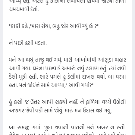
આવ્યું હતું. એટલે હું કાકીના લંબાયેલા હાથમાં જોરથી તાળી
ચમચમાવી દેતો.
"કાકી કહે ,"મારા રોયા, બહુ જોર આવી ગ્યું છે.?"
ને પછી હસી પડતા.
મને આ બધું તાજુ થઈ ગયું. મારી આંખોમાંથી આંસુડા બહાર
આવી ગયા. ઘરના પછવાડે અમારું નવું હલાણ હતું. ત્યાં નવી
ડેલી મૂકી હતી. ભારે પગલે હુ ડેલીમાં દાખલ થયો. બા ઘરમાં
હતા. મને જોઈને સામે આવ્યા," આવી ગયો?"
હું કશો જ ઉત્તર આપી શક્યો નહીં. ને ફળિયા વચ્ચે ઉભેલી
અજગર જેવી વંડી સામે જોયું. મારું મન ઉદાસ થઈ ગયું.
બા સમજી ગયાં. જુદા થવાની વાતની મને ખબર ન હતી.