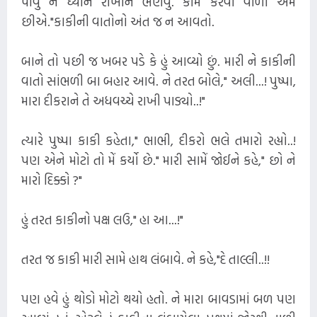
પીવું ને ધ્યાન રાખીને ભણવું. કામ કરવાં વાળા અમે
છીએ."કાકીની વાતોનો અંત જ ન આવતો.
બાને તો પછી જ ખબર પડે કે હું આવ્યો છું. મારી ને કાકીની
વાતો સાંભળી બા બહાર આવે. ને તરત બોલે," અલી...! પુષ્પા,
મારા દીકરાને તે અધવચ્ચે રાખી પાડ્યો..!"
ત્યારે પુષ્પા કાકી કહેતા," ભાભી, દીકરો ભલે તમારો રહ્યો..!
પણ એને મોટો તો મેં કર્યો છે." મારી સામેં જોઈને કહે," છો ને
મારો દિક્કો ?"
હું તરત કાકીનો પક્ષ લઉ," હા આ...!"
તરત જ કાકી મારી સામે હાથ લંબાવે. ને કહે,"દે તાલ્લી..!!
પણ હવે હું થોડો મોટો થયો હતો. ને મારા બાવડામાં બળ પણ