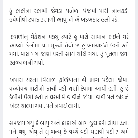
હું કાકીના રકાબી જેવડા પહોળા પંજામાં મારી નાનકડી
હથેળીથી ટપાક..! તાળી આપું. ને એ ખડખડાટ હસી પડે.
દિવાળીનું વેકેશન પડ્યું ત્યારે હું મારો સામાન લઈને ઘરે
આવ્યો. ડેલીમાં પગ મૂક્યો તેવો જ હું ખમચાઇને ઉભો રહી
ગયો. મારા પગ જાણે ધરતી સાથે ચોંટી ગયા. હું પૂતળા જેવો
સ્તબ્ધ બની ગયો.
અમારા ઘરના વિશાળ ફળિયાના બે ભાગ પડેલા જોયા.
વચ્ચોવચ માટીની કાચી વંડી ચણી દેવામાં આવી હતી. હું જે
ડેલીમાં ઉભો હતો તે ઘરમાં મેં કાકીને જોયા. કાકી મને જોઈને
અંદર ચાલ્યા ગયા. મને નવાઈ લાગી.
સમજાય ગયું કે બાપુ અને કાકાએ ભાગ જુદા કરી લીધા હતા.
મને થયું. એવું તે શું બન્યું કે વચ્ચે વંડી ચણવી પડી ? અમે