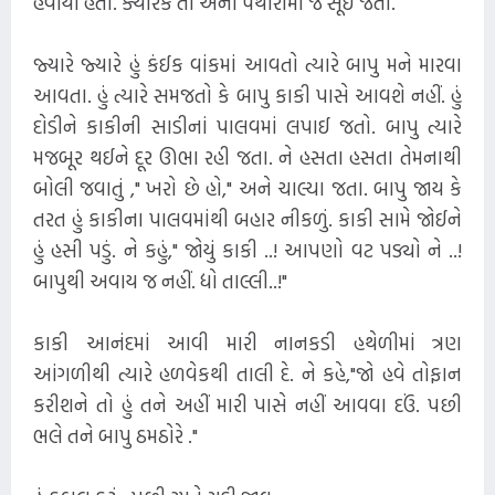
હેવાયો હતો. ક્યારેક તો એની પથારીમાં જ સૂઈ જતો.
જ્યારે જ્યારે હું કંઈક વાંકમાં આવતો ત્યારે બાપુ મને મારવા
આવતા. હું ત્યારે સમજતો કે બાપુ કાકી પાસે આવશે નહીં. હું
દોડીને કાકીની સાડીનાં પાલવમાં લપાઈ જતો. બાપુ ત્યારે
મજબૂર થઈને દૂર ઊભા રહી જતા. ને હસતા હસતા તેમનાથી
બોલી જવાતું ," ખરો છે હો," અને ચાલ્યા જતા. બાપુ જાય કે
તરત હું કાકીના પાલવમાંથી બહાર નીકળું. કાકી સામે જોઈને
હું હસી પડું. ને કહું," જોયું કાકી ..! આપણો વટ પડ્યો ને ..!
બાપુથી અવાય જ નહીં. દ્યો તાલ્લી..!"
કાકી આનંદમાં આવી મારી નાનકડી હથેળીમાં ત્રણ
આંગળીથી ત્યારે હળવેકથી તાલી દે. ને કહે,"જો હવે તોફાન
કરીશને તો હું તને અહીં મારી પાસે નહીં આવવા દઉં. પછી
ભલે તને બાપુ ઠમઠોરે ."