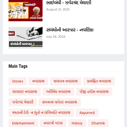
ભાઈબંધી - ઝવેરચંદ મેઘાણી
August 21, 2025
સંબંધોની આરપાર - નવલિકા
July 28, 2026
Main Tags
Stories
નવલકથા
માયાવન નવલકથા
પ્રાયશ્ચિત નવલકથા
વારસદાર નવલકથા
અભિષેક નવલકથા
પીજી હાઉસ નવલકથા
ઝવેરચંદ મેઘાણી
સપનાનાં વાવેતર નવલકથા
મમતાની દેવી- ન ભૂતો ન ભવિષ્યતિ નવલકથા
Aayurved
Entertainment
નવરાત્રી ગરબા
History
Dharmik