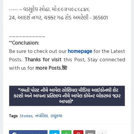
----- – વાસુદેવ સોઢા.
મો:૯૯૨૫૯૮૬૮૪૬
24, આદર્શ નગર, ચક્કર ગઢ રોડ અમરેલી - 365601
___________
""
Conclusion:
Be sure to check out our
homepage
for the Latest
Posts
.
Thanks for visit
this
Post, Stay connected
with us for
more
Posts.
🌺
"ગમતી પોસ્ટ નીચે આપેલ સોશિયલ મીડિયા આઈકોનથી શેર
કરશો અને આપના પ્રતિભાવ નીચે આપેલ કોમેન્ટ બોક્સમાં જરૂર
આપશો"
Tags:
Stories
નવલિકા
લઘુકથા