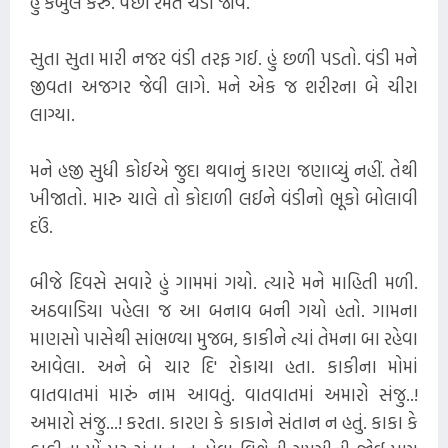
હું કબુલ કરું. પછી રમતે ચડી જાવ.
સુતા સુતા મારી નજર વંડી તરફ ગઈ. હું છળી પડતો. વંડી મને
જીવતા અજગર જેવી લાગે. મને એક જ શરીરના બે ચીરા
લાગ્યા.
મને હજી સુધી કોઈએ જુદા થવાનું કારણ જણાવ્યું નહીં. તેથી
ખીજાતો. મારુ ચાલે તો કોદાળી લઈને વંડીનો ભૂકો બોલાવી
દઉં.
બીજે દિવસે સવારે હું ગામમાં ગયો. ત્યારે મને માહિતી મળી.
અઠવાડિયા પહેલા જ આ બનાવ બની ગયો હતો. ગામના
માણસો પાસેથી સાંભળ્યા મુજબ, કાકીને ત્યાં તેમના બા રહેવા
આવેલા. અને બે ચાર દિ' રોકાયા હતા. કાકીના મોમાં
વાતવાતમાં મારું નામ આવતું. વાતવાતમાં અમારો સંજુ..!
અમારો સંજુ...! કરતા. કારણ કે કાકાને સંતાન ન હતું. કાકા કે