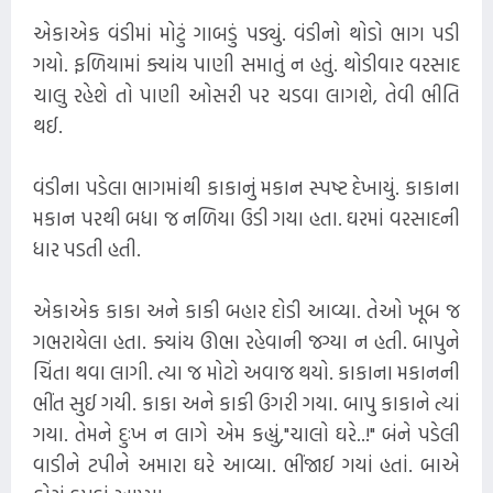
એકાએક વંડીમાં મોટું ગાબડું પડ્યું. વંડીનો થોડો ભાગ પડી
ગયો. ફળિયામાં ક્યાંય પાણી સમાતું ન હતું. થોડીવાર વરસાદ
ચાલુ રહેશે તો પાણી ઓસરી પર ચડવા લાગશે, તેવી ભીતિ
થઈ.
વંડીના પડેલા ભાગમાંથી કાકાનું મકાન સ્પષ્ટ દેખાયું. કાકાના
મકાન પરથી બધા જ નળિયા ઉડી ગયા હતા. ઘરમાં વરસાદની
ધાર પડતી હતી.
એકાએક કાકા અને કાકી બહાર દોડી આવ્યા. તેઓ ખૂબ જ
ગભરાયેલા હતા. ક્યાંય ઊભા રહેવાની જગ્યા ન હતી. બાપુને
ચિંતા થવા લાગી. ત્યા જ મોટો અવાજ થયો. કાકાના મકાનની
ભીંત સુઈ ગયી. કાકા અને કાકી ઉગરી ગયા. બાપુ કાકાને ત્યાં
ગયા. તેમને દુઃખ ન લાગે એમ કહ્યું,"ચાલો ઘરે..!" બંને પડેલી
વાડીને ટપીને અમારા ઘરે આવ્યા. ભીંજાઈ ગયાં હતાં. બાએ