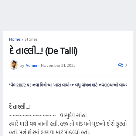
Home
Stories
દે તાલ્લી...! (De Talli)
0
by
Admin
-
November 21, 2025
બસાઈટ પર નવા મિત્રો આ ખાસ વાંચો ☞ વધુ વાંચન માટે નવલકથાઓ વાંચવી ગમતી હોય તો આ
દે તાલ્લી...!
~~~~~~~~~~~~~~ - વાસુદેવ સોઢા
ત્યારે મારી વય નાની હતી. હજી તો માંડ મને મૂછનો દોરો ફૂટતો
હતો. મને શે'રમાં ભણવા માટે મોકલ્યો હતો.