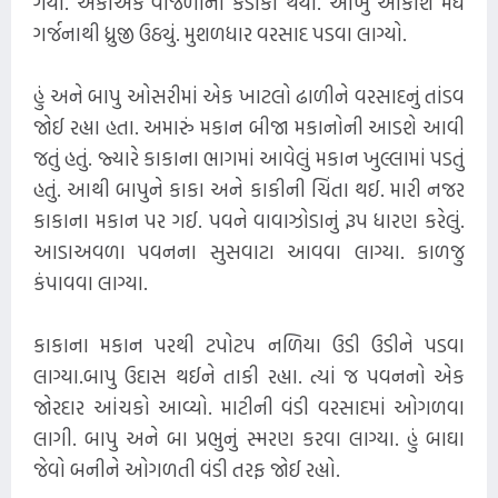
ગયા. એકાએક વીજળીનો કડાકો થયો. આખું આકાશ મેઘ
ગર્જનાથી ધ્રુજી ઉઠ્યું. મુશળધાર વરસાદ પડવા લાગ્યો.
હું અને બાપુ ઓસરીમાં એક ખાટલો ઢાળીને વરસાદનું તાંડવ
જોઈ રહ્યા હતા. અમારું મકાન બીજા મકાનોની આડશે આવી
જતું હતું. જ્યારે કાકાના ભાગમાં આવેલું મકાન ખુલ્લામાં પડતું
હતું. આથી બાપુને કાકા અને કાકીની ચિંતા થઈ. મારી નજર
કાકાના મકાન પર ગઈ. પવને વાવાઝોડાનું રૂપ ધારણ કરેલું.
આડાઅવળા પવનના સુસવાટા આવવા લાગ્યા. કાળજુ
કંપાવવા લાગ્યા.
કાકાના મકાન પરથી ટપોટપ નળિયા ઉડી ઉડીને પડવા
લાગ્યા.બાપુ ઉદાસ થઈને તાકી રહ્યા. ત્યાં જ પવનનો એક
જોરદાર આંચકો આવ્યો. માટીની વંડી વરસાદમાં ઓગળવા
લાગી. બાપુ અને બા પ્રભુનું સ્મરણ કરવા લાગ્યા. હું બાઘા
જેવો બનીને ઓગળતી વંડી તરફ જોઈ રહ્યો.