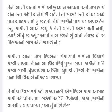
તેની બાની વાતમાં કાકી ઓછું ધ્યાન આપતા. અમે ત્રણ ભાઈ
બેન હતા. એમાં બંને મોટી બહેનો તો સાસરે હતી. બે ઘર વચ્ચે
માત્ર બાળક નામે હું જ હતો. તેથી કાકીને મારા પર અપાર હેત
હતું. કાકીની બાએ જોયું કે તેની વાતની અસર થતી નથી,
ત્યારે સીધું જ કહ્યું," આમાં તારા જેઠને શું વાંધો હોય?બધી જ
મિલકતનો ભાગ એને જ મળે ને.."
કાકીના બાના ત્રણ દિવસના રોકાણમાં કાકીના વિચારો
ફેરવી નાખ્યા. તેમના બા ઊંબાડિયું મુકતા ગયા. કાકીની મતિ
ફરવા લાગી. ધુંધવાયેલા અગ્નિમાં ધુમાડો નીકળે તેમ કાકીના
મનમાંથી વિચારો નીકળવા લાગ્યા.
તે થોડા દિવસ કઈ કહી શક્યા નહીં. એક દિવસ કાકા આગળ
કાકી એ પોતાનામાં ભરેલો અગ્નિ ઉખેળ્યો. કાકા ,કાકીની
વાતથી નવાઇ પામ્યા.,' આ તું બોલે છે?"