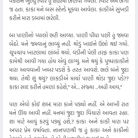
વેકેશન ખુલ્યું ત્યારે હું શહેરમાં ભણવા ગયેલો. ત્યારે અમે ભેગા
જ હતા. કાકા મને બસ સ્ટેન્ડે મૂકવા આવેલા. કાકીએ સુખડી
કરીને મારા ડબામાં ભરેલી.
બા પાણીનો પ્યાલો ભરી આવ્યા. પાણી પીધા પછી હું જમવા
બેઠો. મને જમવાનું ભાવ્યું નહીં. થોડું ખાઈને ઉભો થઈ ગયો.
ચૂપચાપ ખાટલામાં લાંબો થયો. વંડીની પેલી તરફ કાકા પણ
કામેથી આવી ગયા હોય એવું લાગ્યું. મને થયું કે પુષ્પાકાકીને
મારા આવવાની ખબર પડશે કે તરત આવશે. ભલે બંને જુદા
થયા. તેથી શું થયું? લાકડીએ માર્યા પાણી થોડા જુદા પડે??
કાકા સાદ કરીને હમણાં કહેશે," એ... સંજ્યા ..અહી આવ,"
પણ એવો કોઈ શબ્દ મારા કાને પડ્યો નહીં. એ આખી રાત
મને ઊંઘ આવી નહીં. મનમાં જુદા જુદા વિચારો આવતા રહ્યા.
શા માટે આવું કરવું પડ્યું હશે,? કાકા અને કાકી મારા પર
અપાર પ્રેમ વર્ષાવતા. નાનપણથી જ હું કાકા અને કાકીનો