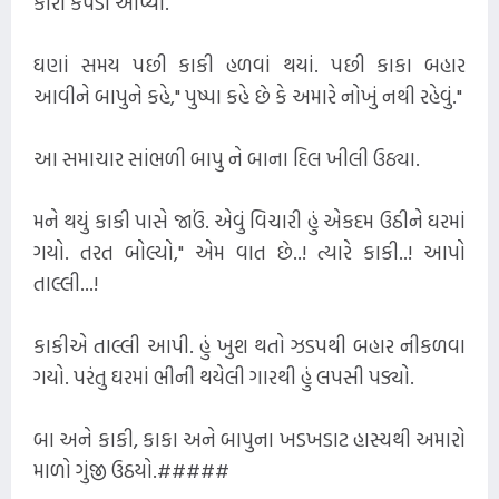
કોરાં કપડાં આપ્યા.
ઘણાં સમય પછી કાકી હળવાં થયાં. પછી કાકા બહાર
આવીને બાપુને કહે," પુષ્પા કહે છે કે અમારે નોખું નથી રહેવું."
આ સમાચાર સાંભળી બાપુ ને બાના દિલ ખીલી ઉઠ્યા.
મને થયું કાકી પાસે જાઉં. એવું વિચારી હું એકદમ ઉઠીને ઘરમાં
ગયો. તરત બોલ્યો," એમ વાત છે..! ત્યારે કાકી..! આપો
તાલ્લી...!
કાકીએ તાલ્લી આપી. હું ખુશ થતો ઝડપથી બહાર નીકળવા
ગયો. પરંતુ ઘરમાં ભીની થયેલી ગારથી હું લપસી પડ્યો.
બા અને કાકી, કાકા અને બાપુના ખડખડાટ હાસ્યથી અમારો
માળો ગુંજી ઉઠયો.#####