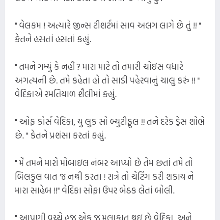
" વેલકમ ! અત્યારે જીન્સ ટીશર્ટમાં સાવ અલગ લાગે છે તું !! "
કેતને હસતાં હસતાં કહ્યું.
" તમને ગમ્યું કે નહીં ? મારા માટે તો તમારી ચોઇસ વધારે
અગત્યની છે. તમે કહેતા હો તો સાડી પહેરવાનું ચાલુ કરું !! "
વેદિકાએ રમતિયાળ શૈલીમાં કહ્યું.
" ઓફ કોર્સ વેદિકા, યુ લુક સો બ્યુટીફૂલ !! તને દરેક ડ્રેસ શોભે
છે. " કેતને પ્રશંસા કરતાં કહ્યું.
" મેં તમને મારો મોબાઇલ નંબર આપ્યો છે તેમ છતાં તમે તો
બિલકુલ વાત જ નથી કરતા ! રાત્રે તો ચેટિંગ કરી શકાય ને
મારા સાહેબ !!" વેદિકા સોફા ઉપર બેઠક લેતાં બોલી.
" આપણી વચ્ચે હજુ એક જ મુલાકાત થઇ છે વેદિકા. અને