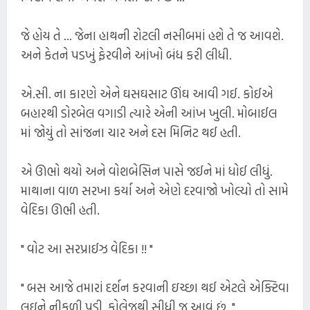
જે હોય તે ... જેના હાથની રોટલી નસીબમાં હશે તે જ આવશે.
અને કેતને પડખું ફેરવીને આંખો બંધ કરી લીધી.
એ.સી. ના કારણે એને ઘસઘસાટ ઊંઘ આવી ગઈ. કોઈએ
બહારથી ડોરબેલ વગાડી ત્યારે એની આંખ ખુલી. મોબાઈલ
માં જોયું તો સાંજના ચાર અને દસ મિનિટ થઈ હતી.
એ ઊભો થયો અને વોશબેસિન પાસે જઈને માં ધોઈ લીધું.
માથાના વાળ સરખા કર્યા અને એણે દરવાજો ખોલ્યો તો સામે
વેદિકા ઊભી હતી.
" વોટ આ સરપ્રાઈઝ વેદિકા !! "
" બસ આજે તમારાં દર્શન કરવાની ઇચ્છા થઈ એટલે એક્ટિવા
લઇને નીકળી પડી. કોલેજથી સીધી જ આવું છું. "