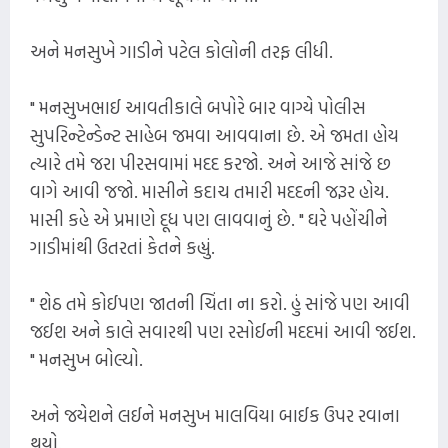
અને મનસુખે ગાડીને પટેલ કોલોની તરફ લીધી.
" મનસુખભાઈ આવતીકાલે બપોરે બાર વાગ્યે પોલીસ
સુપરિન્ટેન્ડેન્ટ સાહેબ જમવા આવવાના છે. એ જમતા હોય
ત્યારે તમે જરા પીરસવામાં મદદ કરજો. અને આજે સાંજે છ
વાગે આવી જજો. માસીને કદાચ તમારી મદદની જરૂર હોય.
માસી કહે એ પ્રમાણે દૂધ પણ લાવવાનું છે. " ઘરે પહોંચીને
ગાડીમાંથી ઉતરતાં કેતને કહ્યું.
" શેઠ તમે કોઈપણ જાતની ચિંતા ના કરો. હું સાંજે પણ આવી
જઈશ અને કાલે સવારથી પણ રસોઈની મદદમાં આવી જઈશ.
" મનસુખ બોલ્યો.
અને જયેશને લઈને મનસુખ માલવિયા બાઈક ઉપર રવાના
થયો.