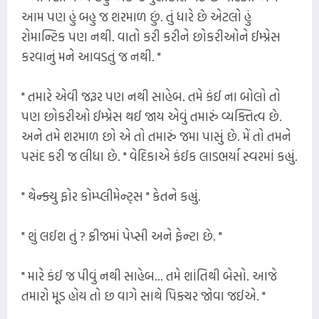
આમ પણ હું બહુ જ શરમાળ છું. તું ધારે છે એટલો હું
રોમાન્ટિક પણ નથી. વાતો કરી કરીને છોકરીઓને ઈમ્પ્રેસ
કરવાનું મને આવડતું જ નથી. "
" તમારે એવી જરૂર પણ નથી સાહેબ. તમે કંઈ ના બોલો તો
પણ છોકરીઓ ઈમ્પ્રેસ થઈ જાય એવું તમારું વ્યક્તિત્વ છે.
અને તમે શરમાળ છો એ તો તમારું જમા પાસું છે. મેં તો તમને
પસંદ કરી જ લીધા છે. " વેદિકાએ કંઈક લાડભર્યા સ્વરમાં કહ્યું.
" થેન્ક્યુ ફોર કોમ્પ્લીમેન્ટ્સ " કેતને કહ્યું.
" શું લઈશ તું ? ફ્રીજમાં પેપ્સી અને ફેન્ટા છે. "
" મારે કંઈ જ પીવું નથી સાહેબ... તમે શાંતિથી બેસો. આજે
તમારો મૂડ હોય તો છ વાગે સાથે પિક્ચર જોવા જઈએ. "