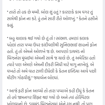
" તારો તો હક છે મમ્મી. બોલ શું હતું ? કારણકે કામ વગર તું
સામેથી ફોન ના કરે. હું તને સારી રીતે ઓળખું. " કેતને હસીને
કહ્યું.
" બહુ ચાલાક થઈ ગયો છે તું તો ! સાંભળ. હમણાં કલાક
પહેલાં તારા પપ્પા ઉપર કાંદીવલીથી સુનિલભાઈ શાહનો ફોન
હતો. તું તો એમને ઓળખે જ છે. આપણો ડાયમંડ નો
બિઝનેસ મુંબઈમાં એમની સાથે જ ચાલે છે. તું અમેરિકા હતો
ત્યારે પણ એમણે એમની દીકરી નિધી માટે માગુ નાખેલું. એ
વખતે તો અમે વાત ટાળી દીધેલી કે કેતન ઇન્ડિયા આવે પછી
મીટીંગ ગોઠવીશું." જયાબેન બોલ્યાં.
" આજે ફરી ફોન આવ્યો તો તારા પપ્પાએ કહી દીધું કે કેતન
તો હવે જામનગર શિફ્ટ થઇ ગયો છે અને ત્યાં હોસ્પિટલ
ખોલવાનો છે. ડાયમંડ બિઝનેસમાં એને રસ નથી. તો પણ