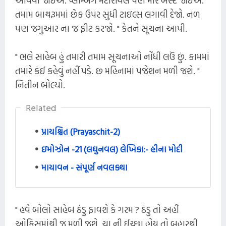
આવવી જોઈએ. પ્લમ્બિંગ મટીરીયલ પણ મારે બેસ્ટ જોઈએ.
તમામ બાથરૂમમાં છેક ઉપર સુધી ટાઇલ્સ લગાવી દેજો. નળ
પણ જગુઆર ના જ ફીટ કરજો. " કેતને સૂચના આપી.
" ભલે સાહેબ હું તમારી તમામ સૂચનાઓ નોંધી લઉં છું. કામમાં
તમારે કંઈ કહેવું નહીં પડે. છ મહિનામાં પજેશન મળી જશે. "
નિતીન બોલ્યો.
Related
પ્રાયશ્ચિત (Prayaschit-2)
ઇમોઝોન -21 (લઘુનવલ) લેખિકા:- હીના મોદી
માયાવન - સંપૂર્ણ નવલકથા
" હવે બોલો સાહેબ ઠંડુ ફાવશે કે ગરમ ? ઠંડુ તો અહીં
ઓફિસમાંથી જ મળી જશે. ચા ની ઈચ્છા હોય તો બહારથી