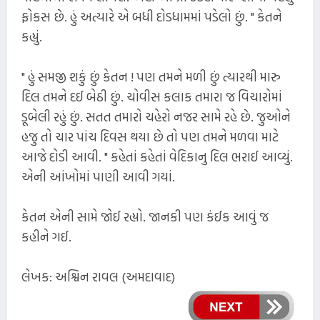
ફોકસ છે. હું અત્યારે એ બધી દોડધામમાં પડેલો છું. " કેતને
કહ્યું.
" હું સમજી શકું છું કેતન ! પણ તમને મળી છું ત્યારથી મારુ
દિલ તમને દઈ બેઠી છું. ચોવીસ કલાક તમારા જ વિચારોમાં
ડૂબેલી રહું છું. સતત તમારો ચહેરો નજર સામે રહે છે. જુઓને
હજુ તો ચાર પાંચ દિવસ થયા છે તો પણ તમને મળવા માટે
આજે દોડી આવી. " કહેતાં કહેતાં વેદિકાનુ દિલ ભરાઈ આવ્યું.
એની આંખોમાં પાણી આવી ગયાં.
કેતન એની સામે જોઈ રહ્યો. જાનકી પણ કંઈક આવું જ
કહીને ગઈ.
લેખક: અશ્વિન રાવલ (અમદાવાદ)