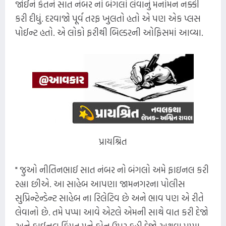
જોઈને કેતને સાત નંબર નો બંગલો લેવાનું મનોમન નક્કી
કરી દીધું. દરવાજો પૂર્વ તરફ ખુલતો હતો એ પણ એક પ્લસ
પોઈન્ટ હતો. એ લોકો ફરીથી બિલ્ડરની ઓફિસમાં આવ્યા.
પ્રાયશ્રિત
" જુઓ નીતિનભાઈ સાત નંબર નો બંગલો અમે ફાઇનલ કરી
રહ્યા છીએ. આ સાહેબ આપણા જામનગરના પોલીસ
સુપ્રિન્ટેન્ડેન્ટ સાહેબ ના રિલેટિવ છે અને ભાવ પણ એ રીતે
લેવાનો છે. તમે પપ્પા આવે એટલે એમની સાથે વાત કરી દેજો