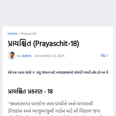
Home
Prayaschit
પ્રાયશ્ચિત (Prayaschit-18)
0
by
Admin
-
December 23, 2025
 આ ખાસ વાંચો ☞ વધુ વાંચન માટે નવલકથાઓ વાંચવી ગમતી હોય તો આ વેબસાઈટને નીચે સુ
પ્રાયશ્ચિત પ્રકરણ - 18
' જમનાસાગર બંગ્લોઝ' નામ વાંચીને અને બંગલાની
ડીઝાઈન અને આજુબાજુની ગાર્ડન માટે ની વિશાળ જગા