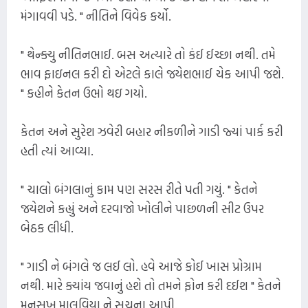
મંગાવવી પડે. " નીતિને વિવેક કર્યો.
" થેન્ક્યુ નીતિનભાઈ. બસ અત્યારે તો કંઈ ઈચ્છા નથી. તમે
ભાવ ફાઇનલ કરી દો એટલે કાલે જયેશભાઈ ચેક આપી જશે.
" કહીને કેતન ઉભો થઇ ગયો.
કેતન અને સુરેશ ઝવેરી બહાર નીકળીને ગાડી જ્યાં પાર્ક કરી
હતી ત્યાં આવ્યા.
" ચાલો બંગલાનું કામ પણ સરસ રીતે પતી ગયું. " કેતને
જયેશને કહ્યું અને દરવાજો ખોલીને પાછળની સીટ ઉપર
બેઠક લીધી.
" ગાડી ને બંગલે જ લઈ લો. હવે આજે કોઈ ખાસ પ્રોગ્રામ
નથી. મારે ક્યાંય જવાનું હશે તો તમને ફોન કરી દઈશ " કેતને
મનસુખ માલવિયા ને સૂચના આપી.