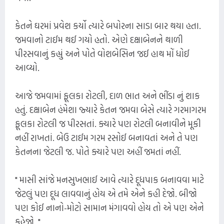
કેતને ઘરમાં પ્રવેશ કર્યો ત્યારે બપોરના સાડા બાર થયા હતા.
જમવાનો ટાઈમ થઈ ગયો હતો. એણે દક્ષાબેનને થાળી
પીરસવાનું કહ્યું અને પોતે વોશબેસિન જઈ હાથ મોં ધોઈ
આવ્યો.
આજે જમવામાં ફૂલકા રોટલી, દાળ ભાત અને ભીંડા નું શાક
હતું. દક્ષાબેન હંમેશા જ્યારે કેતન જમવા બેસે ત્યારે ગરમાગરમ
ફૂલકા રોટલી જ પીરસતાં. ક્યારે પણ રોટલી બનાવીને મૂકી
નહીં રાખતાં. બેઉ ટાઈમ ગરમ રસોઈ બનાવતાં અને તે પણ
કેતનના જેટલી જ. પોતે ક્યારે પણ અહીં જમતાં નહીં.
" માસી સાંજે મનસુખભાઈ આવે ત્યારે દૂધપાક બનાવવા માટે
જેટલું પણ દૂધ લાવવાનું હોય એ તમે એને કહી દેજો. બીજો
પણ કોઈ નાનો-મોટો સામાન મંગાવવો હોય તો એ પણ એને
કહેજો. "