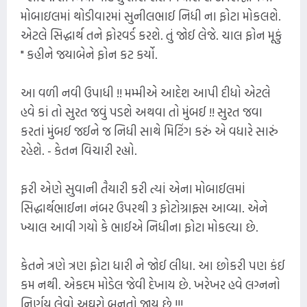
મોબાઇલમાં થોડીવારમાં સુનીલભાઈ નિધી ના ફોટા મોકલશે.
એટલે સિદ્ધાર્થ તને ફોરવર્ડ કરશે. તું જોઈ લેજે. ચાલ ફોન મૂકું
" કહીને જયાબેને ફોન કટ કર્યો.
આ વળી નવી ઉપાધી !! મમ્મીએ આદેશ આપી દીધો એટલે
હવે કાં તો સુરત જવું પડશે અથવા તો મુંબઈ !! સુરત જવા
કરતાં મુંબઈ જઈને જ નિધી સાથે મિટિંગ કરું એ વધારે સારું
રહેશે. - કેતન વિચારી રહ્યો.
ફરી એણે સુવાની તૈયારી કરી ત્યાં એના મોબાઈલમાં
સિદ્ધાર્થભાઈના નંબર ઉપરથી 3 ફોટોગ્રાફ્સ આવ્યા. એને
ખ્યાલ આવી ગયો કે ભાઈએ નિધીના ફોટા મોકલ્યા છે.
કેતને ત્રણે ત્રણ ફોટા ધારી ને જોઈ લીધા. આ છોકરી પણ કંઈ
કમ નથી. એકદમ મોડેલ જેવી દેખાય છે. ખરેખર હવે લગ્નનો
નિર્ણય લેવો અઘરો બનતો જાય છે !!!