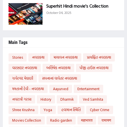
Superhit Hindi movie's Collection
October 04, 2025
Main Tags
Stories
નવલકથા
માયાવન નવલકથા
પ્રાયશ્ચિત નવલકથા
વારસદાર નવલકથા
અભિષેક નવલકથા
પીજી હાઉસ નવલકથા
ઝવેરચંદ મેઘાણી
સપનાનાં વાવેતર નવલકથા
મમતાની દેવી - નવલકથા
Aayurved
Entertainment
નવરાત્રી ગરબા
History
Dharmik
Ved Samhita
Shree Krushna
Yoga
હવામાન સ્થિતિ
Cyber Crime
Movies Collection
Radio garden
महाभारत
रामायण