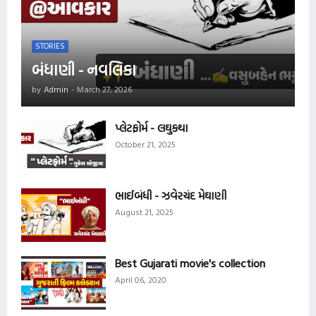
STORIES
બંધાણી - નવલિકા
by
Admin
-
March 27, 2026
પ્લેટફોર્મ - લઘુકથા
October 21, 2025
ભાઈબંધી - ઝવેરચંદ મેઘાણી
August 21, 2025
Best Gujarati movie's collection
April 06, 2020