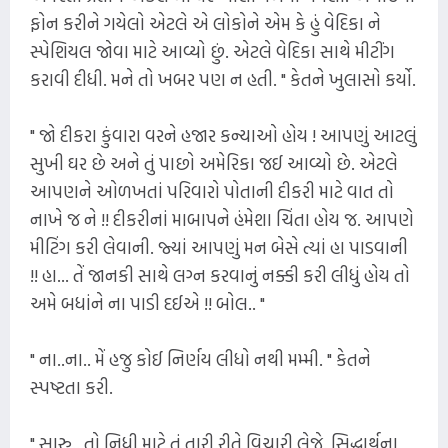
ફોન કરીને ગયેલો એટલે એ લોકોને એમ કે હું વેદિકા ને
સ્પેશિયલ જોવા માટે આવ્યો છું. એટલે વેદિકા સાથે મીટીંગ
કરાવી દીધી. મને તો ખબર પણ ન હતી. " કેતને ખુલાસો કર્યો.
" જો દીકરા કુંવારા વરને હજાર કન્યાઓ હોય ! આપણું આટલું
સુખી ઘર છે અને તું પાછો અમેરિકા જઈ આવ્યો છે. એટલે
આપણને ઓળખતાં પરિવારો પોતાની દીકરી માટે વાત તો
નાખે જ ને !! દીકરીનાં માબાપને હંમેશા ચિંતા હોય જ. આપણે
મીટિંગ કરી લેવાની. જ્યાં આપણું મન બેસે ત્યાં હા પાડવાની
!! હા... તેં જાનકી સાથે લગ્ન કરવાનું નક્કી કરી લીધું હોય તો
અમે બધાંને ના પાડી દઈએ !! બોલ.. "
" ના..ના.. મેં હજુ કોઈ નિર્ણય લીધો નથી મમ્મી. " કેતને
સ્પષ્ટતા કરી.
" સારુ.. તો નિધી માટે તું તારી રીતે વિચારી લેજે. સિદ્ધાર્થના