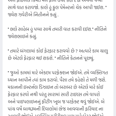
અને ફાઈનલ કિંમત મને ફોન ઉપર કહી દેજો અથવા પપ્પા
સાથે વાત કરાવજો. કાલે હું ફુલ પેમેન્ટનો ચેક આપી જઈશ. "
જયેશ ઝવેરીએ નિતીનને કહ્યું .
" ભલે સાહેબ હું પપ્પા સાથે તમારી વાત કરાવી દઈશ." નીતિને
જયેશભાઇને કહ્યું.
" તમારે બંગલામાં કોઈ ફેરફાર કરાવવો છે ? અત્યારે કામ ચાલુ
છે એટલે ફેરફાર થઈ શકશે. " નીતિને કેતનને પૂછ્યું.
" જુઓ કામમાં મારે એકદમ પરફેક્શન જોઈએ. તમે વ્યક્તિગત
ધ્યાન આપીને ત્યાં કામ કરાવો. પૈસા તમે કહેશો તે મળી જશે.
મકાનની ઇન્ટર્નલ ડિઝાઇન તો બરાબર છે એટલે મારે કોઈ
ફેરફાર કરવો નથી પરંતુ સારામાં સારી ટાઇલ્સ તમે વાપરો
અને પાઇપલાઇનનું ફીટીંગ ખૂબ જ પરફેક્ટ થવું જોઈએ. બે
પાંચ વર્ષે બાથરૂમની દિવાલોમાં ભેજ આવવાની ફરિયાદ ના