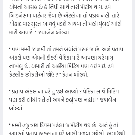
એમનો આગ્રહ છે કે નિધી સાથે તારી મીટીંગ થાય. હવે
બિઝનેસમાં પાર્ટનર જેવા છે એટલે ના તો પડાય નહી. તારે
એકાદ વાર સુરત આવવું પડશે અથવા તો પછી મુંબઈ આંટો
મારી આવજે. " જયાબેન બોલ્યાં.
" પણ મમ્મી જાનકી તો તમને બધાંને પસંદ જ છે. અને પ્રતાપ
અંકલે પણ એમની દીકરી વેદિકા માટે આપણા ઘરે માગુ
નાખેલું છે. અમારી તો અહીંયા મિટિંગ પણ થઈ ગઈ. હવે
કેટલીક છોકરીઓ જોઉં ? " કેતન બોલ્યો.
" પ્રતાપ અંકલ ના ઘરે તું જઈ આવ્યો ? વેદિકા સાથે મિટિંગ
પણ કરી લીધી ? તેં તો અમને કહ્યું પણ નહીં !! " જયાબેન
બોલ્યાં.
" મમ્મી હજુ ત્રણ દિવસ પહેલા જ મીટીંગ થઈ છે. અને હું તો
અમસ્તો પ્રતાપ અંકલ ના ઘરે ખાલી મળવા ગયેલો. અગાઉથી