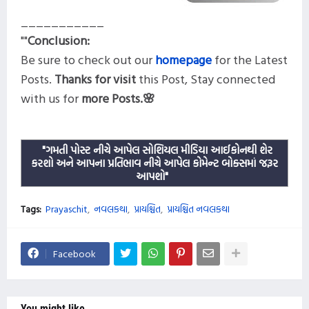
___________
""
Conclusion:
Be sure to check out our
homepage
for the Latest
Posts
.
Thanks for visit
this
Post, Stay connected
with us for
more
Posts.🌸
"ગમતી પોસ્ટ નીચે આપેલ સોશિયલ મીડિયા આઈકોનથી શેર
કરશો અને આપના પ્રતિભાવ નીચે આપેલ કોમેન્ટ બોક્સમાં જરૂર
આપશો"
Tags:
Prayaschit
નવલકથા
પ્રાયશ્ચિત
પ્રાયશ્ચિત નવલકથા
Facebook
You might like