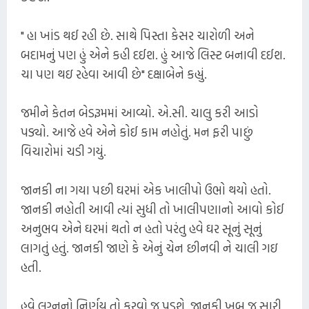
" હા ખાંડ થઈ રહી છે. સાથે પિસ્તા કેસર ચારોળી અને
બદામનું પણ હું એને કહી દઈશ. હું આજે લિસ્ટ બનાવી દઈશ.
ચા પણ થઇ રહેવા આવી છે" દક્ષાબેને કહ્યું.
જમીને કેતન બેડરૂમમાં આવ્યો. એ.સી. ચાલુ કરી આડો
પડ્યો. આજે હવે એને કોઈ કામ નહોતું. મન ફરી પાછું
વિચારોમાં ચડી ગયું.
જાનકી ના ગયા પછી ઘરમાં એક ખાલીપો ઉભો થયો હતો.
જાનકી નહોતી આવી ત્યાં સુધી તો ખાલીપણાનો આવો કોઈ
અનુભવ એને ઘરમાં થતો ન હતો પરંતુ હવે ઘર સૂનું સૂનું
લાગતું હતું. જાનકી જાણે કે એનું ચેન છીનવી ને ચાલી ગઇ
હતી.
હવે લગ્નનો નિર્ણય તો કરવો જ પડશે. જાનકી ખૂબ જ સારી