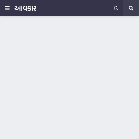
આવકાર