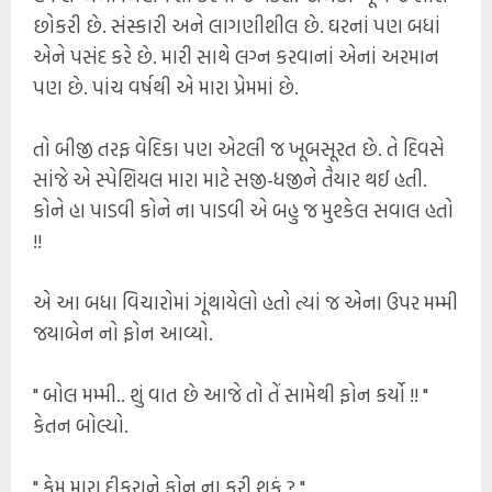
છોકરી છે. સંસ્કારી અને લાગણીશીલ છે. ઘરનાં પણ બધાં
એને પસંદ કરે છે. મારી સાથે લગ્ન કરવાનાં એનાં અરમાન
પણ છે. પાંચ વર્ષથી એ મારા પ્રેમમાં છે.
તો બીજી તરફ વેદિકા પણ એટલી જ ખૂબસૂરત છે. તે દિવસે
સાંજે એ સ્પેશિયલ મારા માટે સજી-ધજીને તૈયાર થઈ હતી.
કોને હા પાડવી કોને ના પાડવી એ બહુ જ મુશ્કેલ સવાલ હતો
!!
એ આ બધા વિચારોમાં ગૂંથાયેલો હતો ત્યાં જ એના ઉપર મમ્મી
જયાબેન નો ફોન આવ્યો.
" બોલ મમ્મી.. શું વાત છે આજે તો તેં સામેથી ફોન કર્યો !! "
કેતન બોલ્યો.
" કેમ મારા દીકરાને ફોન ના કરી શકું ? "