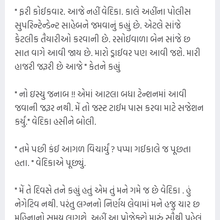
" ફરી કોઈકવાર. આજે નહીં વેદિકા. કાલે અહીંના પોલીસ
સુપરિન્ટેન્ડેન્ટ સાહેબને જમવાનું કહ્યું છે. એટલે સાંજે
કેટલીક તૈયારીઓ કરવાની છે. રસોઈવાળા બેન સાંજે છ
સાત વાગે આવી જાય છે. મારો ડ્રાઈવર પણ આવી જશે. મારી
હાજરી જરૂરી છે આજે " કેતને કહ્યું
" નો ઇસ્યુ જનાબ !! એમાં આટલા બધા ટેન્શનમાં આવી
જવાની જરૂર નથી. મેં તો જસ્ટ ટાઈમ પાસ કરવા માટે સજેશન
કર્યું." વેદિકા હસીને બોલી.
" તમે પછી કંઈ આગળ વિચાર્યું ? પપ્પા ગઈકાલે જ પૂછતા
હતા. " વેદિકાએ પૂછ્યું.
" મેં તે દિવસે તને કહ્યું હતું એમ તું મને ગમે જ છે વેદિકા . હું
નેગેટિવ નથી. પરંતુ લગ્નનો નિર્ણય લેવામાં મને હજુ ચાર છ
મહિનાનો સમય લાગશે. અહીં આ પ્રોજેક્ટો મારું સૌથી પહેલું