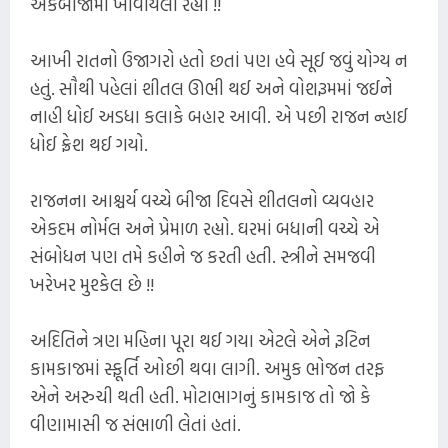
એકબીજામાં ખોવાયેલાં રહ્યાં !!
આખી રાતનો ઉજાગરો હતો છતાં પણ હવે સૂઈ જવું યોગ્ય ન
હતું. સૌથી પહેલાં શીતલ ઊભી થઈ અને વોશરૂમમાં જઈને
નાહી ધોઈ અડધા કલાકે બહાર આવી. એ પછી રાજન ન્હાઈ
ધોઈ ફ્રેશ થઈ ગયો.
રાજનના આશ્ચર્ય વચ્ચે બીજા દિવસે શીતલનો વ્યવહાર
એકદમ નોર્મલ અને પ્રેમાળ રહ્યો. ઘરમાં બધાની વચ્ચે એ
સંબોધન પણ તમે કહીને જ કરતી હતી. સ્ત્રીને સમજવી
ખરેખર મુશ્કેલ છે !!
અદિતિને ત્રણ મહિના પૂરા થઈ ગયા એટલે એને રૂટિન
કામકાજમાં સ્ફૂર્તિ ઓછી થવા લાગી. અમુક ભોજન તરફ
એને અરુચી થતી હતી. મોટાભાગનું કામકાજ તો જો કે
વીણામાસી જ સંભાળી લેતાં હતાં.