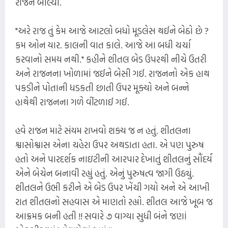
રાજન બોલ્યો.
"અરે રાજ તું કેમ આજે આટલો બધો મૂડલેસ થઈને બેઠો છે ?
કમ ઓન યાર. કાલની વાત કાલે. આજે આ બધી ચર્ચા
કરવાનો સમય નથી." કહીને શીતલ બેડ ઉપરથી નીચે ઉતરી
અને રાજનના ખોળામાં જઈને બેસી ગઈ. રાજનનો એક હાથ
પકડીને પોતાની ધડકતી છાતી ઉપર મૂક્યો અને બન્ને
હાથેથી રાજનના ગળે વીંટળાઈ ગઈ.
હવે રાજન માટે સંયમ રાખવો શક્ય જ ન હતું. શીતલના
શ્વાસોશ્વાસ એના ચહેરા ઉપર અથડાતા હતા. એ પણ પુરુષ
હતો અને પારદર્શક નાઇટીની આરપાર દેખાતું શીતલનું સૌંદર્ય
એને બેચેન બનાવી રહ્યું હતું. એનું પુરુષત્વ જાગી ઉઠ્યું.
શીતલને ઉભી કરીને એ બેડ ઉપર ખેંચી ગયો અને એ આખી
રાત શીતલનો સહવાસ એ માણતો રહ્યો. શીતલ આજે ખૂબ જ
આક્રમક બની હતી !! સવારે ૭ વાગ્યા સુધી બંને જણાં