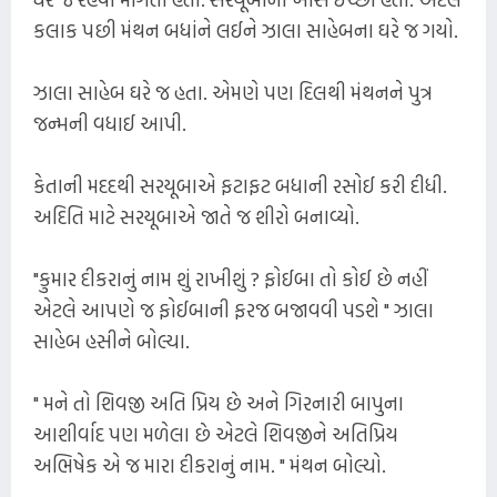
કલાક પછી મંથન બધાંને લઈને ઝાલા સાહેબના ઘરે જ ગયો.
ઝાલા સાહેબ ઘરે જ હતા. એમણે પણ દિલથી મંથનને પુત્ર
જન્મની વધાઈ આપી.
કેતાની મદદથી સરયૂબાએ ફટાફટ બધાની રસોઈ કરી દીધી.
અદિતિ માટે સરયૂબાએ જાતે જ શીરો બનાવ્યો.
"કુમાર દીકરાનું નામ શું રાખીશું ? ફોઈબા તો કોઈ છે નહીં
એટલે આપણે જ ફોઈબાની ફરજ બજાવવી પડશે " ઝાલા
સાહેબ હસીને બોલ્યા.
" મને તો શિવજી અતિ પ્રિય છે અને ગિરનારી બાપુના
આશીર્વાદ પણ મળેલા છે એટલે શિવજીને અતિપ્રિય
અભિષેક એ જ મારા દીકરાનું નામ. " મંથન બોલ્યો.