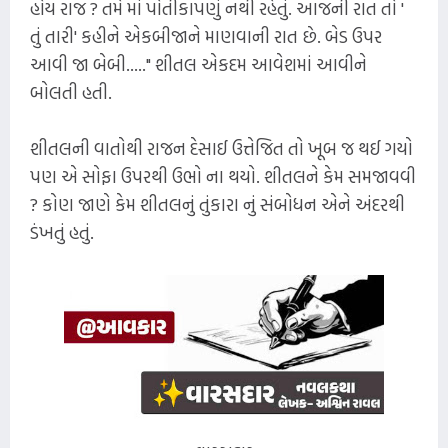
હોય રાજ ? તમે માં પોતીકાપણું નથી રહેતું. આજની રાત તો '
તું તારી' કહીને એકબીજાને માણવાની રાત છે. બેડ ઉપર
આવી જા બેબી....." શીતલ એકદમ આવેશમાં આવીને
બોલતી હતી.
શીતલની વાતોથી રાજન દેસાઈ ઉત્તેજિત તો ખૂબ જ થઈ ગયો
પણ એ સોફા ઉપરથી ઉભો ના થયો. શીતલને કેમ સમજાવવી
? કોણ જાણે કેમ શીતલનું તુંકારા નું સંબોધન એને અંદરથી
ડંખતું હતું.