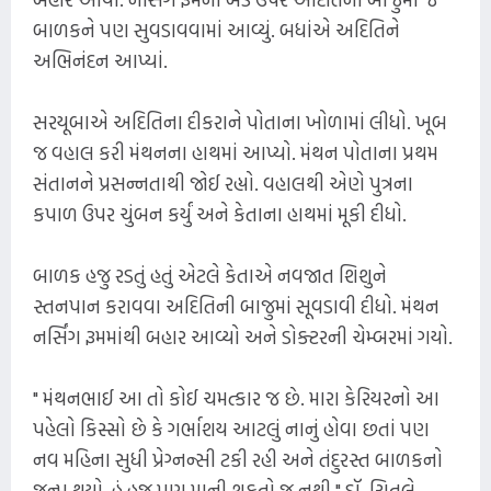
બાળકને પણ સુવડાવવામાં આવ્યું. બધાંએ અદિતિને
અભિનંદન આપ્યાં.
સરયૂબાએ અદિતિના દીકરાને પોતાના ખોળામાં લીધો. ખૂબ
જ વહાલ કરી મંથનના હાથમાં આપ્યો. મંથન પોતાના પ્રથમ
સંતાનને પ્રસન્નતાથી જોઈ રહ્યો. વહાલથી એણે પુત્રના
કપાળ ઉપર ચુંબન કર્યું અને કેતાના હાથમાં મૂકી દીધો.
બાળક હજુ રડતું હતું એટલે કેતાએ નવજાત શિશુને
સ્તનપાન કરાવવા અદિતિની બાજુમાં સૂવડાવી દીધો. મંથન
નર્સિંગ રૂમમાંથી બહાર આવ્યો અને ડોક્ટરની ચેમ્બરમાં ગયો.
" મંથનભાઈ આ તો કોઈ ચમત્કાર જ છે. મારા કેરિયરનો આ
પહેલો કિસ્સો છે કે ગર્ભાશય આટલું નાનું હોવા છતાં પણ
નવ મહિના સુધી પ્રેગ્નન્સી ટકી રહી અને તંદુરસ્ત બાળકનો
જન્મ થયો. હું હજુ પણ માની શકતો જ નથી." ડૉ. ચિતલે