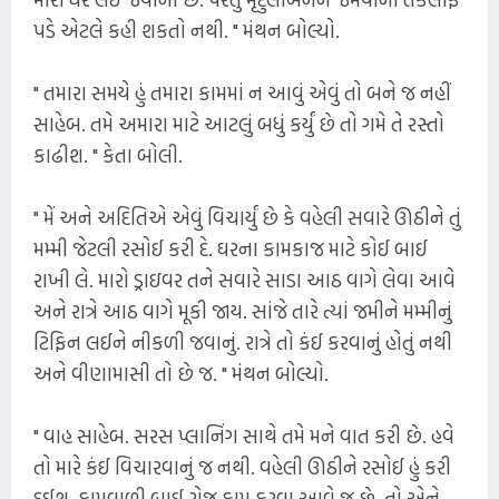
પડે એટલે કહી શકતો નથી. " મંથન બોલ્યો.
" તમારા સમયે હું તમારા કામમાં ન આવું એવું તો બને જ નહીં
સાહેબ. તમે અમારા માટે આટલું બધું કર્યું છે તો ગમે તે રસ્તો
કાઢીશ. " કેતા બોલી.
" મેં અને અદિતિએ એવું વિચાર્યું છે કે વહેલી સવારે ઊઠીને તું
મમ્મી જેટલી રસોઈ કરી દે. ઘરના કામકાજ માટે કોઈ બાઈ
રાખી લે. મારો ડ્રાઇવર તને સવારે સાડા આઠ વાગે લેવા આવે
અને રાત્રે આઠ વાગે મૂકી જાય. સાંજે તારે ત્યાં જમીને મમ્મીનું
ટિફિન લઈને નીકળી જવાનું. રાત્રે તો કંઈ કરવાનું હોતું નથી
અને વીણામાસી તો છે જ. " મંથન બોલ્યો.
" વાહ સાહેબ. સરસ પ્લાનિંગ સાથે તમે મને વાત કરી છે. હવે
તો મારે કંઈ વિચારવાનું જ નથી. વહેલી ઊઠીને રસોઈ હું કરી
દઈશ. કામવાળી બાઈ રોજ કામ કરવા આવે જ છે. તો એને