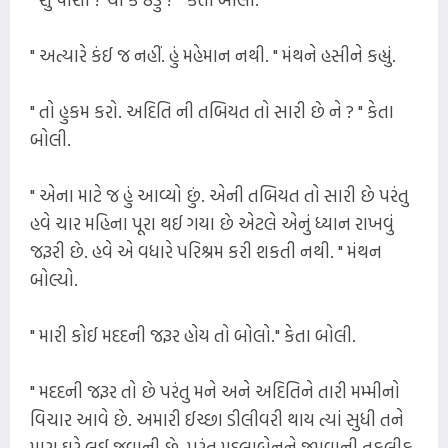
" અત્યારે કંઈ જ નહીં. હું મહેમાન નથી. " મંથને હસીને કહ્યું.
" તો હુકમ કરો. અદિતિ ની તબિયત તો સારી છે ને ? " કેતા
બોલી.
" એના માટે જ હું આવ્યો છું. એની તબિયત તો સારી છે પરંતુ
હવે ચાર મહિના પૂરા થઈ ગયા છે એટલે એનું ધ્યાન રાખવું
જરૂરી છે. હવે એ વધારે પરિશ્રમ કરી શકતી નથી. " મંથન
બોલ્યો.
" મારી કોઈ મદદની જરૂર હોય તો બોલો." કેતા બોલી.
" મદદની જરૂર તો છે પરંતુ મને અને અદિતિને તારી મમ્મીનો
વિચાર આવે છે. અમારી ઈચ્છા ડીલીવરી થાય ત્યાં સુધી તને
મારા ઘરે લઈ જવાની છે. પરંતુ મૃદુલાબેનને જમવાની તકલીફ