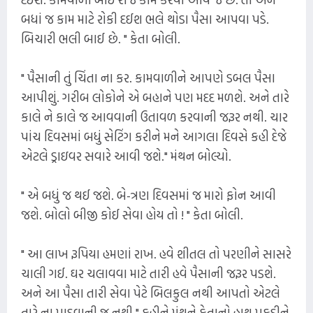
બધાં જ કામ માટે રોકી દઈશ ભલે થોડા પૈસા આપવા પડે.
બિચારી ભલી બાઈ છે. " કેતા બોલી.
" પૈસાની તું ચિંતા ના કર. કામવાળીને આપણે ડબલ પૈસા
આપીશું. ગરીબ લોકોને એ બહાને પણ મદદ મળશે. અને તારે
કાલે ને કાલે જ આવવાની ઉતાવળ કરવાની જરૂર નથી. ચાર
પાંચ દિવસમાં બધું સેટિંગ કરીને મને આગલા દિવસે કહી દેજે
એટલે ડ્રાઇવર સવારે આવી જશે." મંથન બોલ્યો.
" એ બધું જ થઈ જશે. બે-ત્રણ દિવસમાં જ મારો ફોન આવી
જશે. બોલો બીજી કોઈ સેવા હોય તો ! " કેતા બોલી.
" આ લાખ રૂપિયા હમણાં રાખ. હવે શીતલ તો પરણીને સાસરે
ચાલી ગઈ. ઘર ચલાવવા માટે તારી હવે પૈસાની જરૂર પડશે.
અને આ પૈસા તારી સેવા પેટે બિલકુલ નથી આપતો એટલે
તારે ના પાડવાની જ નથી." કહીને મંથને કેતાનો હાથ પકડીને