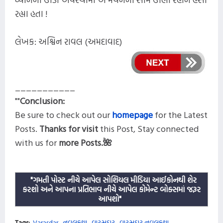
રહ્યા હતા !
લેખક: અશ્વિન રાવલ (અમદાવાદ)
___________
""
Conclusion:
Be sure to check out our
homepage
for the Latest
Posts
.
Thanks for visit
this
Post, Stay connected
with us for
more
Posts.
🌺
"ગમતી પોસ્ટ નીચે આપેલ સોશિયલ મીડિયા આઈકોનથી શેર
કરશો અને આપના પ્રતિભાવ નીચે આપેલ કોમેન્ટ બોક્સમાં જરૂર
આપશો"
Tags:
Varasdar
નવલકથા
વારસદાર
વારસદાર નવલકથા