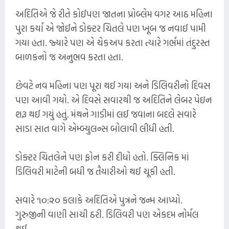
અદિતિએ જે રીતે કોઈપણ જાતના પ્રોબ્લેમ વગર આઠ મહિના
પુરા કર્યા એ જોઈને ડોક્ટર ચિતલે પણ ખૂબ જ નવાઈ પામી
ગયા હતા. જ્યારે પણ એ ચેકઅપ કરતા ત્યારે ગર્ભમાં તંદુરસ્ત
બાળકનો જ અનુભવ કરતા હતા.
છેવટે નવ મહિના પણ પૂરા થઈ ગયા અને ડિલિવરીનો દિવસ
પણ આવી ગયો. એ દિવસે સવારથી જ અદિતિને લેબર પેઇન
શરૂ થઈ ગયું હતું. મંથને ગાડીમાં લઈ જવાના બદલે સવારે
સાડા સાત વાગે એમ્બ્યુલન્સ બોલાવી લીધી હતી.
ડોક્ટર ચિતલેને પણ ફોન કરી દીધો હતો. ક્લિનિક માં
ડિલિવરી માટેની બધી જ તૈયારીઓ થઈ ચૂકી હતી.
સવારે ૧૦:૨૦ કલાકે અદિતિએ પુત્રને જન્મ આપ્યો.
ગુરુજીની વાણી સાચી ઠરી. ડિલિવરી પણ એકદમ નોર્મલ
થઈ.