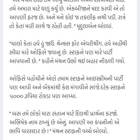
તમે અમારા માટે ઘણું કર્યું છે. એકબીજાને મદદ કરવી એ તો
આપણી ફરજ છે. અને મને કોઈ જ તકલીફ નથી પડી. રાત્રે
તો કેતા મારી સાથે જ રહેતી હતી. " મૃદુલાબેન બોલ્યાં.
"ચાલો કેતા હવે હું જાઉં. થેન્ક્સ ફોર એવરીથીંગ. હવે અહીંથી
સીધા મારે ઓફિસે જવાનું છે. સ્ટાફને પણ મારે પાર્ટી
આપવાની છે. " કહીને મંથન ઉભો થઈ બહાર નીકળી ગયો.
ઓફિસે પહોંચીને એણે તમામ સ્ટાફને આઇસ્ક્રીમની પાર્ટી
પણ આપી અને બેંકમાંથી કેશ મંગાવીને સાંજે દરેક સ્ટાફને
૫૦૦૦ રૂપિયા રોકડા પણ આપ્યા.
" બસ તમે લોકો મારા સંતાન માટે દિલથી પ્રાર્થના કરજો.
અભિષેક નામ રાખ્યું છે એનું. આપણી આ કંપનીનો એ
ભાવિ વારસદાર છે ! " મંથન સ્ટાફની વચ્ચે બોલ્યો.