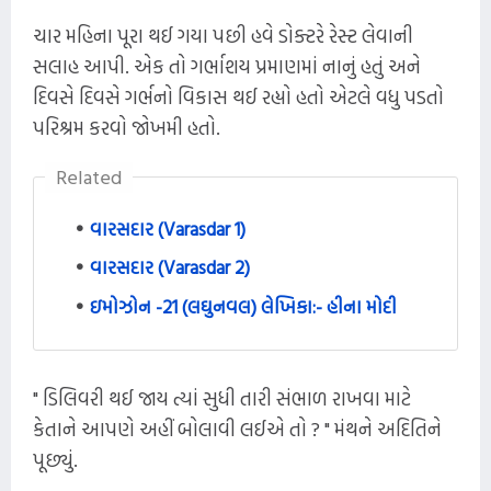
ચાર મહિના પૂરા થઈ ગયા પછી હવે ડોક્ટરે રેસ્ટ લેવાની
સલાહ આપી. એક તો ગર્ભાશય પ્રમાણમાં નાનું હતું અને
દિવસે દિવસે ગર્ભનો વિકાસ થઈ રહ્યો હતો એટલે વધુ પડતો
પરિશ્રમ કરવો જોખમી હતો.
Related
વારસદાર (Varasdar 1)
વારસદાર (Varasdar 2)
ઇમોઝોન -21 (લઘુનવલ) લેખિકા:- હીના મોદી
" ડિલિવરી થઈ જાય ત્યાં સુધી તારી સંભાળ રાખવા માટે
કેતાને આપણે અહીં બોલાવી લઈએ તો ? " મંથને અદિતિને
પૂછ્યું.