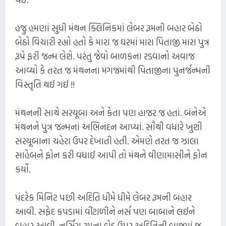
હજુ હમણાં સુધી મંથન ક્લિનિકમાં લેબર રૂમની બહાર બેઠો
બેઠો વિચારી રહ્યો હતો કે મારા જ ઘરમાં મારા પિતાજી મારા પુત્ર
રૂપે ફરી જન્મ લેશે. પરંતુ જેવો બાળકના રડવાનો અવાજ
આવ્યો કે તરત જ મંથનના મગજમાંથી પિતાજીના પુનર્જન્મની
વિસ્તૃતિ થઈ ગઈ !!
મંથનની સાથે સરયૂબા અને કેતા પણ હાજર જ હતાં. બંનેએ
મંથનને પુત્ર જન્મનાં અભિનંદન આપ્યાં. સૌથી વધારે ખુશી
સરયૂબાના ચહેરા ઉપર દેખાતી હતી. એમણે તરત જ ઝાલા
સાહેબને ફોન કરી વધાઈ આપી તો મંથને વીણામાસીને ફોન
કર્યો.
પંદરેક મિનિટ પછી અદિતિ ધીમે ધીમે લેબર રૂમની બહાર
આવી. સફેદ કપડામાં વીંટાળીને નર્સ પણ બાબાને લઈને
બહાર આવી. નર્સિંગ રૂમના બેડ ઉપર અદિતિની બાજુમાં જ