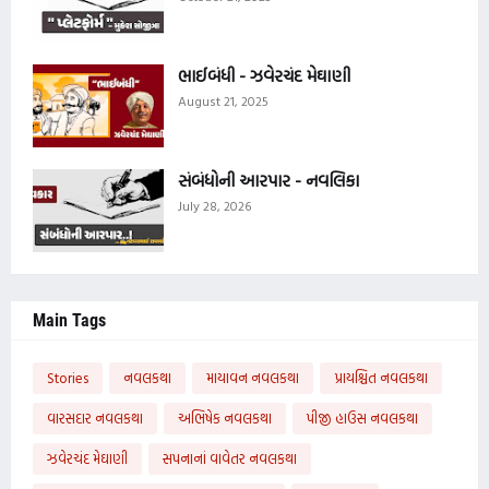
ભાઈબંધી - ઝવેરચંદ મેઘાણી
August 21, 2025
સંબંધોની આરપાર - નવલિકા
July 28, 2026
Main Tags
Stories
નવલકથા
માયાવન નવલકથા
પ્રાયશ્ચિત નવલકથા
વારસદાર નવલકથા
અભિષેક નવલકથા
પીજી હાઉસ નવલકથા
ઝવેરચંદ મેઘાણી
સપનાનાં વાવેતર નવલકથા