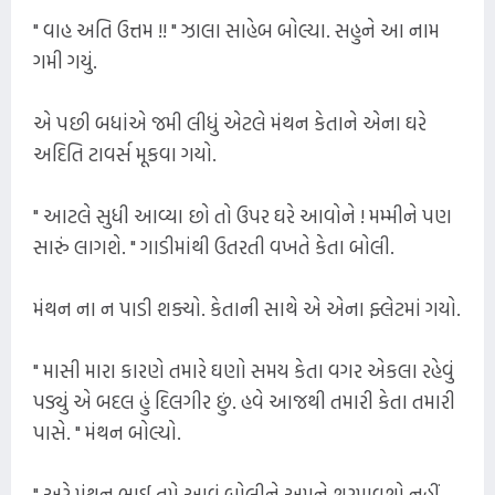
" વાહ અતિ ઉત્તમ !! " ઝાલા સાહેબ બોલ્યા. સહુને આ નામ
ગમી ગયું.
એ પછી બધાંએ જમી લીધું એટલે મંથન કેતાને એના ઘરે
અદિતિ ટાવર્સ મૂકવા ગયો.
" આટલે સુધી આવ્યા છો તો ઉપર ઘરે આવોને ! મમ્મીને પણ
સારું લાગશે. " ગાડીમાંથી ઉતરતી વખતે કેતા બોલી.
મંથન ના ન પાડી શક્યો. કેતાની સાથે એ એના ફ્લેટમાં ગયો.
" માસી મારા કારણે તમારે ઘણો સમય કેતા વગર એકલા રહેવું
પડ્યું એ બદલ હું દિલગીર છું. હવે આજથી તમારી કેતા તમારી
પાસે. " મંથન બોલ્યો.
" અરે મંથન ભાઈ તમે આવું બોલીને અમને શરમાવશો નહીં.