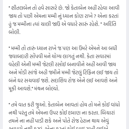
" શીતલબેન તો હવે સાસરે છે. જો કેતાબેન અહીં રહેવા આવી
જાય તો પછી એમના મમ્મી નું ધ્યાન કોણ રાખે ? એના કરતાં
હું જ મમ્મીના ત્યાં ચાલી જાઉં એ વધારે સારું રહેશે. " અદિતિ
બોલી.
" મમ્મી તો તારું ધ્યાન રાખે જ પણ આ ઉંમરે એમને આ બધી
જવાબદારી સોંપવી મને યોગ્ય લાગતું નથી. કેતા સવારમાં
વહેલી એની મમ્મી જેટલી રસોઈ બનાવીને અહીં આવી જાય
અને મોડી સાંજે અહી જમીને મમ્મી જેટલું ટિફિન લઈ જાય તો
બંને ઘર સચવાઈ જશે. સદાશિવ રોજ એને લઈ આવશે અને
મૂકી આવશે." મંથન બોલ્યો.
" તમે વાત કરી જુઓ. કેતાબેન આવતાં હોય તો મને કોઈ વાંધો
નથી પરંતુ તમે એમના ઉપર કોઈ દબાણ ના કરતા. બિચારાં
તમને ના નહીં પાડી શકે અને પોતે રોજ હેરાન થાય એવું
આપણે નથી કરવું. એના કરતાં કોઈ બાઇ રાખી લઈએ.