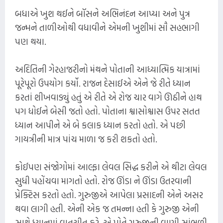
બધાએ ખુશ થઈને બૉસને અભિનંદન આપ્યા અને પુત્ર
જન્મને તાળીઓથી વધાવીને એમની ખુશીમાં સૌ સહભાગી
પણ થયા.
અદિતિની ગેરહાજરીનો મંથને પોતાની આધ્યાત્મિક યાત્રામાં
પૂરેપૂરો ઉપયોગ કર્યો. રાજન દેસાઈએ એને જે રીતે ધ્યાન
કરતાં શીખવાડ્યું હતું એ રીતે એ રોજ ચાર વાગે ઊઠીને હાથ
પગ ધોઈને બેસી જતો હતો. પોતાના શ્વાસોશ્વાસ ઉપર સતત
ધ્યાન આપીને એ બે કલાક ધ્યાન કરતો હતો. એ પછી
ગાયત્રીની માત્ર પાંચ માળા જ કરી શકતો હતો.
કોઈપણ સંજોગોમાં આલ્ફા લેવલ સિદ્ધ કરીને એ થીટા લેવલ
સુધી પહોંચવા માગતો હતો. રોજ ઊંડા ને ઊંડા ઉતરવાની
પ્રેક્ટિસ કરતો હતો. ગુરુજીએ આપેલા પ્રસાદની એને અસર
થવા લાગી હતી. એની એક જ તમન્ના હતી કે ગુરુજી એની
સાથે ધ્યાનમાં વાતચીત કરે. એ પોતે ગુરુજીની વાણી સાંભળી