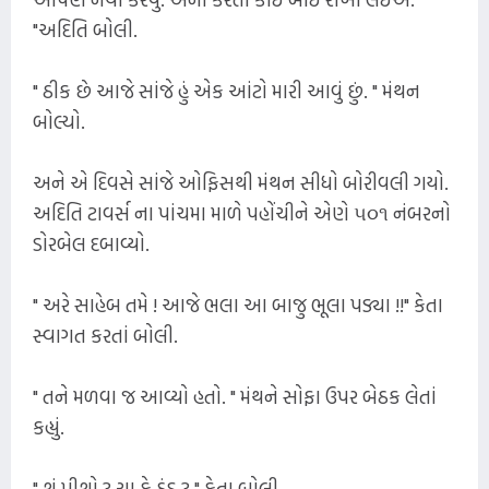
"અદિતિ બોલી.
" ઠીક છે આજે સાંજે હું એક આંટો મારી આવું છું. " મંથન
બોલ્યો.
અને એ દિવસે સાંજે ઓફિસથી મંથન સીધો બોરીવલી ગયો.
અદિતિ ટાવર્સ ના પાંચમા માળે પહોંચીને એણે ૫૦૧ નંબરનો
ડોરબેલ દબાવ્યો.
" અરે સાહેબ તમે ! આજે ભલા આ બાજુ ભૂલા પડ્યા !!" કેતા
સ્વાગત કરતાં બોલી.
" તને મળવા જ આવ્યો હતો. " મંથને સોફા ઉપર બેઠક લેતાં
કહ્યું.
" શું પીશો ? ચા કે ઠંડુ ? " કેતા બોલી.