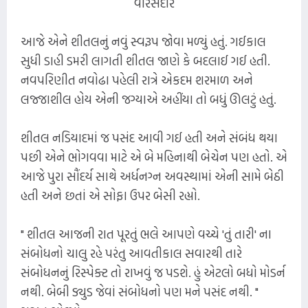
વારસદાર
આજે એને શીતલનું નવું સ્વરૂપ જોવા મળ્યું હતું. ગઈકાલ
સુધી ડાહી ડમરી લાગતી શીતલ જાણે કે બદલાઈ ગઈ હતી.
નવપરિણીત નવોઢા પહેલી રાત્રે એકદમ શરમાળ અને
લજ્જાશીલ હોય એની જગ્યાએ અહીંયા તો બધું ઊલટું હતું.
શીતલ નડિયાદમાં જ પસંદ આવી ગઈ હતી અને સંબંધ થયા
પછી એને ભોગવવા માટે એ બે મહિનાથી બેચેન પણ હતો. એ
આજે પુરા સૌંદર્ય સાથે અર્ધનગ્ન અવસ્થામાં એની સામે બેઠી
હતી અને છતાં એ સોફા ઉપર બેસી રહ્યો.
" શીતલ આજની રાત પૂરતું ભલે આપણે વચ્ચે 'તું તારી' ના
સંબોધનો ચાલુ રહે પરંતુ આવતીકાલ સવારથી તારે
સંબોધનનું રિસ્પેક્ટ તો રાખવું જ પડશે. હું એટલો બધો મોડર્ન
નથી. બેબી ડ્યુડ જેવાં સંબોધનો પણ મને પસંદ નથી. "