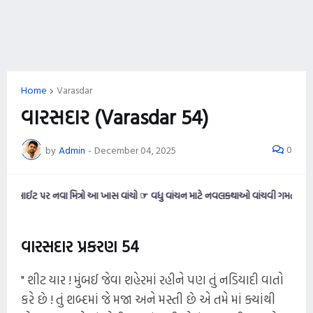
Home
Varasdar
વારસદાર (Varasdar 54)
0
by
Admin
-
December 04, 2025
ર નવા મિત્રો આ ખાસ વાંચો ☞ વધુ વાંચન માટે નવલકથાઓ વાંચવી ગમતી હોય તો આ વેબસાઈ
વારસદાર પ્રકરણ 54
" શીટ યાર ! મુંબઈ જેવા શહેરમાં રહીને પણ તું નડિયાદી વાતો
કરે છે ! તું શબ્દમાં જે મજા અને મસ્તી છે એ તમે માં ક્યાંથી