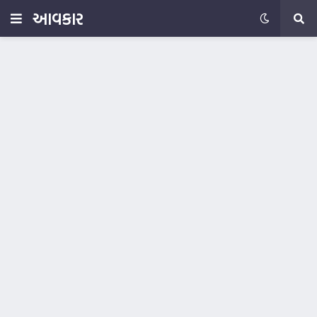
આવકાર