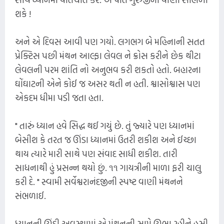
શકે !
અને એ દિવસ આવી પણ ગયો. લગભગ બે મહિનાની સતત
પ્રેક્ટિસ પછી મંથન આલ્ફા લેવલ ને ક્રોસ કરીને છેક થીટા
લેવલની પરમ શાંતિ નો અનુભવ કરી શકતો હતો. બહારના
ઘોંઘાટની એને કોઈ જ અસર થતી ન હતી. શ્વાસોશ્વાસ પણ
એકદમ ધીમા પડી જતા હતા.
" તારું ધ્યાન હવે સિદ્ધ થઈ ગયું છે. તું જ્યારે પણ ધ્યાનમાં
બેસીશ કે તરત જ ઊંડા ધ્યાનમાં ઉતરી શકીશ અને ઈચ્છા
થાય ત્યારે મારી સાથે પણ સંવાદ સાધી શકીશ. તારી
સાધનાથી હું પ્રસન્ન થયો છું. ૧૧ ગાયત્રીની માળા ફરી ચાલુ
કરી દે. " સ્વામી સર્વેશ્વરાનંદજીની સ્પષ્ટ વાણી મંથનને
સંભળાઈ.
ધ્યાનની ઊંડી અવસ્થામાં એ મંથનની સામે ઊભા રહીને હસી