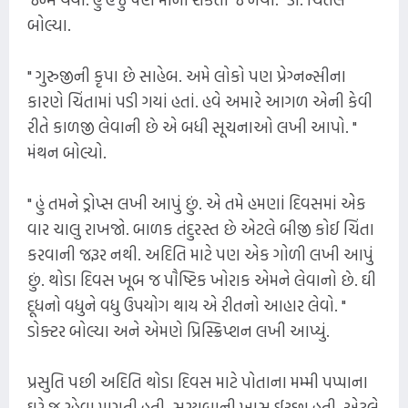
બોલ્યા.
" ગુરુજીની કૃપા છે સાહેબ. અમે લોકો પણ પ્રેગ્નન્સીના
કારણે ચિંતામાં પડી ગયાં હતાં. હવે અમારે આગળ એની કેવી
રીતે કાળજી લેવાની છે એ બધી સૂચનાઓ લખી આપો. "
મંથન બોલ્યો.
" હું તમને ડ્રોપ્સ લખી આપું છું. એ તમે હમણાં દિવસમાં એક
વાર ચાલુ રાખજો. બાળક તંદુરસ્ત છે એટલે બીજી કોઈ ચિંતા
કરવાની જરૂર નથી. અદિતિ માટે પણ એક ગોળી લખી આપું
છું. થોડા દિવસ ખૂબ જ પૌષ્ટિક ખોરાક એમને લેવાનો છે. ઘી
દૂધનો વધુને વધુ ઉપયોગ થાય એ રીતનો આહાર લેવો. "
ડોક્ટર બોલ્યા અને એમણે પ્રિસ્ક્રિપ્શન લખી આપ્યું.
પ્રસુતિ પછી અદિતિ થોડા દિવસ માટે પોતાના મમ્મી પપ્પાના
ઘરે જ રહેવા માગતી હતી. સરયૂબાની ખાસ ઈચ્છા હતી. એટલે