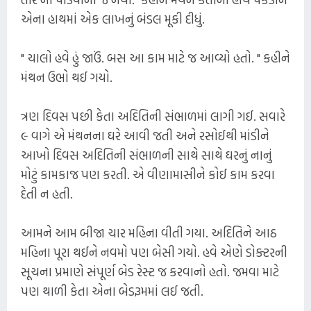
એના હાથમાં એક લાખનું બંડલ મૂકી દીધું.
" ચાલો હવે હું જાઉં. બસ આ કામ માટે જ આવ્યો હતો. " કહીને
મંથન ઉભો થઈ ગયો.
ત્રણ દિવસ પછી કેતા અદિતિની સંભાળમાં લાગી ગઈ. સવારે
૯ વાગે એ મંથનના ઘરે આવી જતી અને રસોઈથી માંડીને
આખો દિવસ અદિતિની સંભાળની સાથે સાથે ઘરનું નાનું
મોટું કામકાજ પણ કરતી. એ વીણામાસીને કોઈ કામ કરવા
દેતી ન હતી.
આમને આમ બીજા ચાર મહિના વીતી ગયા. અદિતિને આઠ
મહિના પૂરા થઈને નવમો પણ બેસી ગયો. હવે એણે ડોક્ટરની
સૂચના પ્રમાણે સંપૂર્ણ બેડ રેસ્ટ જ કરવાનો હતો. જમવા માટે
પણ થાળી કેતા એના બેડરૂમમાં લઈ જતી.