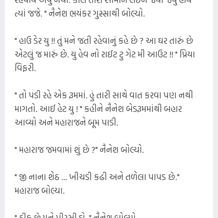
ત્યાં જજે. " નૈનેશ ભયંકર ગુસ્સાથી બોલ્યો.
" હાઉ ડેર યુ !! તું મને જતી રહેવાનું કહે છે ? આ ઘર તારું છે
એટલું જ મારું છે. યુ હેવ નો રાઈટ ટુ ગેટ મી આઉટ !! " પ્રિયા
વિફરી.
" તો પડી રહે એક રૂમમાં. હું તારી સાથે વાત કરવા પણ નથી
માગતો. આઈ હેટ યુ ! " કહીને નૈનેશ બેડરૂમમાંથી બહાર
આવ્યો અને મહારાજને બૂમ પાડી.
" મહારાજ જમવામાં શું છે ?" નૈનેશ બોલ્યો.
" જી નાના શેઠ ... ખીચડી કઢી અને તળેલા પાપડ છે."
મહારાજ બોલ્યા.
" ઠીક છે મને પીરસી દો. " નૈનેશ બોલ્યો.