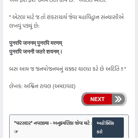
" એટલા માટે જ તો શંકરાચાર્ય જેવા મહાવિદ્વાન સંન્યાસીએ
લખવું પડ્યું છે:
पुनरपि जननम् पुनरपि मरणम्
पुनरपि जननी जठरे शयनम् ।
બસ આમ જ જનમોજનમનું ચક્કર ચાલ્યા કરે છે અદિતિ !! "
લેખક: અશ્વિન રાવલ (અમદાવાદ)
"વારસદાર" નવલકથા - અનુક્રમણિકા જોવા માટે :
અહીં ક્લિક
☞
કરો