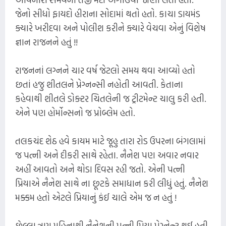
જેનો સીધો ફાયદો હીરાના સોદામાં થતો હતો. કાચા ડાયમંડ
ક્યારે ખરીદવા અને પોલીશ કરીને ક્યારે વેચવા એનું વિશેષ
જ્ઞાન રાજનને હતું !!
રાજનનાં લગ્નને ચાર વર્ષ જેટલો સમય થવા આવ્યો હતો
છતાં હજુ શીતલને પ્રેગ્નન્સી નહોતી આવતી. કેતાના
કહેવાથી શીતલે ડોક્ટર ચિતલેની જ ટ્રીટમેન્ટ ચાલુ કરી હતી.
એને પણ હોર્મોન્સનો જ પ્રોબ્લેમ હતો.
તલકચંદ શેઠ હવે કાયમ માટે જૂહુ તારા રોડ ઉપરના બંગલામાં
જ પત્ની અને દીકરી સાથે રહેતા. નૈનેશ પણ અવાર નવાર
અહીં આવતો અને થોડા દિવસ રહી જતો. એની પત્ની
પ્રિયાએ નૈનેશ સાથે ના છૂટકે સમાધાન કરી લીધું હતું. નૈનેશ
મક્કમ હતો એટલે પ્રિયાનું કંઈ ચાલે એમ જ ન હતું !
છેલ્લા ત્રણ મહિનાથી નૈનેશની પત્ની પ્રિયા પ્રેગ્નેન્ટ થઈ હતી.