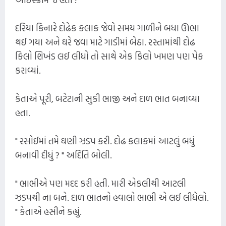
દરિયા કિનારે દોઢેક કલાક જેવો સમય ગાળીને બધા ઊભા
થઈ ગયા અને ઘરે જવા માટે ગાડીમાં બેઠા. રસ્તામાંથી દોઢ
કિલો શિખંડ લઈ લીધો તો સાથે એક કિલો ખમણ પણ પેક
કરાવ્યાં.
કેતાએ પૂરી, બટેટાની સુકી ભાજી અને દાળ ભાત બનાવ્યા
હતા.
" રસોઈમાં તમે ઘણી ઝડપ કરી. દોઢ કલાકમાં આટલું બધું
બનાવી દીધું ? " અદિતિ બોલી.
" ભાભીએ પણ મદદ કરી હતી. મારી એકલીથી આટલી
ઝડપથી ના બને. દાળ ભાતનો હવાલો ભાભી એ લઈ લીધેલો.
" કેતાએ હસીને કહ્યું.