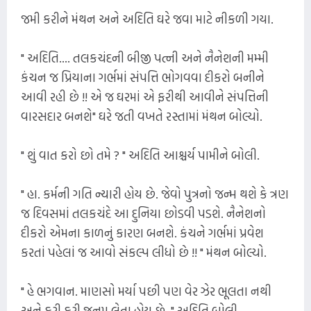
જમી કરીને મંથન અને અદિતિ ઘરે જવા માટે નીકળી ગયા.
" અદિતિ.... તલકચંદની બીજી પત્ની અને નૈનેશની મમ્મી
કંચન જ પ્રિયાના ગર્ભમાં સંપત્તિ ભોગવવા દીકરો બનીને
આવી રહી છે !! એ જ ઘરમાં એ ફરીથી આવીને સંપત્તિની
વારસદાર બનશે" ઘરે જતી વખતે રસ્તામાં મંથન બોલ્યો.
" શું વાત કરો છો તમે ? " અદિતિ આશ્ચર્ય પામીને બોલી.
" હા. કર્મની ગતિ ન્યારી હોય છે. જેવો પુત્રનો જન્મ થશે કે ત્રણ
જ દિવસમાં તલકચંદે આ દુનિયા છોડવી પડશે. નૈનેશનો
દીકરો એમના કાળનું કારણ બનશે. કંચને ગર્ભમાં પ્રવેશ
કરતાં પહેલાં જ આવો સંકલ્પ લીધો છે !! " મંથન બોલ્યો.
" હે ભગવાન. માણસો મર્યા પછી પણ વેર ઝેર ભૂલતા નથી
અને ફરી ફરી જનમ લેતા હોય છે. " અદિતિ બોલી.