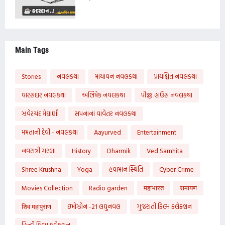
Main Tags
Stories
નવલકથા
માયાવન નવલકથા
પ્રાયશ્ચિત નવલકથા
વારસદાર નવલકથા
અભિષેક નવલકથા
પીજી હાઉસ નવલકથા
ઝવેરચંદ મેઘાણી
સપનાનાં વાવેતર નવલકથા
મમતાની દેવી - નવલકથા
Aayurved
Entertainment
નવરાત્રી ગરબા
History
Dharmik
Ved Samhita
Shree Krushna
Yoga
હવામાન સ્થિતિ
Cyber Crime
Movies Collection
Radio garden
महाभारत
रामायण
शिव महापुराण
ઇમોઝોન -21 લઘુનવલ
ગુજરાતી ફિલ્મ કલેક્શન
હિન્દી ફિલ્મ કલેક્શન