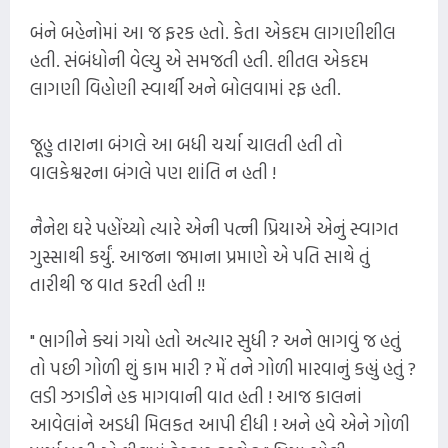
બંને બહેનોમાં આ જ ફરક હતો. કેતા એકદમ લાગણીશીલ
હતી. સંબંધોની વેલ્યુ એ સમજતી હતી. શીતલ એકદમ
લાગણી વિહોણી સ્વાર્થી અને બોલવામાં રફ હતી.
જૂહુ તારાના બંગલે આ બધી ચર્ચા ચાલતી હતી તો
વાલકેશ્વરના બંગલે પણ શાંતિ ન હતી !
નૈનેશ ઘરે પહોંચ્યો ત્યારે એની પત્ની પ્રિયાએ એનું સ્વાગત
ગુસ્સાથી કર્યું. આજના જમાના પ્રમાણે એ પતિ સાથે તું
તારીથી જ વાત કરતી હતી !!
" ભાગીને ક્યાં ગયો હતો અત્યાર સુધી ? અને ભાગવું જ હતું
તો પછી ગોળી શું કામ મારી ? મેં તને ગોળી મારવાનું કહ્યું હતું ?
લડી ઝગડીને હક માગવાની વાત હતી ! આજ કાલનાં
આવેલાંને અડધી મિલકત આપી દીધી ! અને હવે એને ગોળી