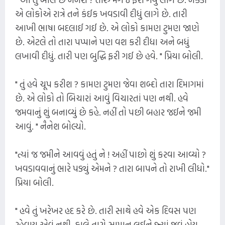
એ લોકોએ રાત્રે તને કંઈક ખવડાવી દીધું લાગે છે. તારી
આખી ભાષા બદલાઈ ગઈ છે. એ લોકો કામણ ટુમણ જાણે
છે. એટલે તો તારા પપ્પાને પણ વશ કરી દીધા અને બધું
લખાવી દીધું. તારી પણ બુદ્ધિ ફરી ગઈ છે હવે. " પ્રિયા બોલી.
" તું હવે ચૂપ કરીશ ? કામણ ટુમણ જેવા શબ્દો તારા દિમાગમાં
છે. એ લોકો તો બિચારાં આવું વિચારતાં પણ નથી. હવે
જમવાનું શું બનાવ્યું છે કહે. નહીં તો પછી બહાર જઈને જમી
આવું. " નૈનેશ બોલ્યો.
"ત્યાં જ જમીને આવવું હતું ને ! અહીં પાછો શું કરવા આવ્યો ?
ખવડાવવાનું ભારે પડ્યું એમને ? તારા બાપને તો રાખી લીધો."
પ્રિયા બોલી.
" હવે તું ખરેખર હદ કરે છે. તારી સાથે હવે એક દિવસ પણ
રહેવાય એવું નથી. કાલે તારો સામાન લઈને જ્યાં જવું હોય