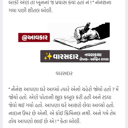
બાકી એણે તો ખૂનનો જ પ્રયાસ કર્યો હતો ને ! " નૈનેશના
ગયા પછી શીતલ બોલી.
વારસદાર
" નૈનેશ આપણા ઘરે આવ્યો ત્યારે એનો ચહેરો જોયો હતો ? મેં
જોયો હતો. એણે પોતાની ભૂલ કબૂલ કરી હતી અને રડવા
જેવો થઈ ગયો હતો. આપણા ઘરે આશરો લેવા આવ્યો હતો.
નાદાન ઉંમર છે એની. એ કોઈ ક્રિમિનલ નથી. અને ગમે તેમ
તોય આપણો ભાઈ છે એ ! " કેતા બોલી.