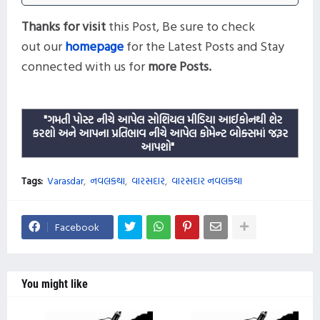
Thanks for visit
this
Post,
Be sure to check
out our
homepage
for the Latest Posts and
Stay
connected with us for
more
Posts.
"ગમતી પોસ્ટ નીચે આપેલ સોશિયલ મીડિયા આઈકોનથી શેર
કરશો અને આપના પ્રતિભાવ નીચે આપેલ કોમેન્ટ બોક્સમાં જરૂર
આપશો"
Tags:
Varasdar
નવલકથા
વારસદાર
વારસદાર નવલકથા
Facebook
You might like