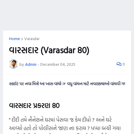
Home
Varasdar
વારસદાર (Varasdar 80)
0
by
Admin
-
December 04, 2025
 પર નવા મિત્રો આ ખાસ વાંચો ☞ વધુ વાંચન માટે નવલકથાઓ વાંચવી ગમતી હોય તો આ વેબસ
વારસદાર પ્રકરણ 80
" દીદી તમે નૈનેશને ઘરમાં પેસવા જ કેમ દીધો ? અને ઘરે
આવ્યો હતો તો પોલીસને જાણ ના કરાય ? પપ્પા બચી ગયા