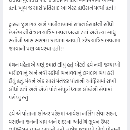
હતો. ખૂબ જ સારો પ્રતિસાદ આ ગેસ્ટ હાઉસને મળ્યો હતો !
દ્વારકા જુનાગઢ અને પાલીતાણામાં રાજન દેસાઈની સીધી
દેખરેખ નીચે ત્રણ યાત્રિક ભવન બન્યાં હતાં અને ત્યાં સાધુ
સંતોની ખાસ સરભરા કરવામાં આવતી. દરેક યાત્રિક ભવનમાં
જમવાની પણ વ્યવસ્થા હતી !!
મંથન મહેતાએ ઘણું કમાઈ લીધું હતું એટલે હવે નવી જગ્યાઓ
ખરીદવાનું અને નવી સ્કીમો બનાવવાનું લગભગ બંધ કરી
દીધું હતું. મંથને એક સારો મેનેજર પોતાની ઓફિસમાં રાખી
લીધો હતો અને એણે પોતે સંપૂર્ણ ધ્યાન લોકોની સેવામાં
પરોવ્યું હતું.
હવે એ પોતાના લોઅર પરેલમાં આવેલા નર્સિંગ સેવા સદન,
વસઈના જનની ધામ અને દાદરના અતિથિ ભુવન ઉપર
વ્યક્તિગત ધ્યાન આપતો હતો. ત્રણેય જગ્યાએ એણે પોતાની