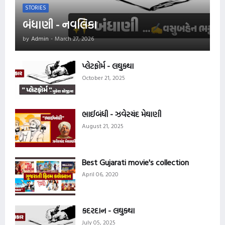
STORIES
બંધાણી - નવલિકા
by
Admin
-
March 27, 2026
પ્લેટફોર્મ - લઘુકથા
October 21, 2025
ભાઈબંધી - ઝવેરચંદ મેઘાણી
August 21, 2025
Best Gujarati movie's collection
April 06, 2020
કદરદાન - લઘુકથા
July 05, 2025