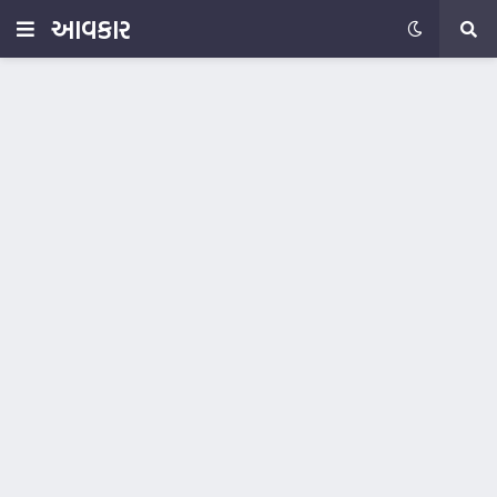
આવકાર