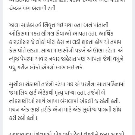
ચેમ્બર પણ બનાવી હતી.
ઝાલા સાહેબ હવે નિવૃત્ત થઈ ગયા હતા અને પોતાની
ઓફિસમાં મફત લીગલ સેવાઓ આપતા હતા. આર્થિક
કારણોસર જે લોકો મોટા કેસ ના લડી શકતા હોય એ તમામ
કેસ પોતે લડતા. સાચા માણસોની પડખે એ ઊભા રહેતા. એ
ન્યુઝ પેપરમાં અવાર નવાર જાહેરાત પણ આપતા જેથી વધુને
વધુ ગરીબ લોકો એમનો લાભ લઈ શકે.
સુશીલા શેઠાણી તર્જની રહેવા ગઈ એ પછીના સાત મહિનામાં
જ માસિવ હાર્ટ એટેકથી મૃત્યુ પામ્યાં હતાં. તર્જની બે
નોકરાણીઓ સાથે આખા બંગલામાં એકલી જ રહેતી હતી.
મંથન એક ભાઈ તરીકે એના માટે એક સુયોગ્ય પાત્રની શોધ
કરી રહ્યો હતો !
અમદાવાદમાં શિલ્પાએ એક વર્ષ પહેલાં દીકરીને જન્મ આપ્યો