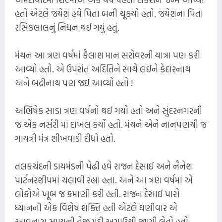
હતો એટલે જયેશ હવે પિતા બની ચૂક્યો હતો. જયેશના પિતા
રસિકલાલનું નિધન થઈ ગયું હતું.
મંથન આ ત્રણ વર્ષમાં કૈલાશ માન સરોવરની યાત્રા પણ કરી
આવ્યો હતો. એ ઉપરાંત અદિતિને સાથે લઈને કેદારનાથ
અને બદ્રીનાથ પણ જઈ આવ્યો હતો !
અભિષેક સાડા ત્રણ વર્ષનો થઈ ગયો હતો અને સુંદરનગરની
જ એક નર્સરી માં દાખલ કર્યો હતો. મંથને એને નાનપણથી જ
ગાયત્રી મંત્ર શીખવાડી દીધો હતો.
તલકચંદની ડાયમંડની પેઢી હવે રાજન દેસાઈ અને નૈનેશ
પાર્ટનરશીપમાં ચલાવી રહ્યા હતા. અને આ ત્રણ વર્ષમાં એ
લોકોએ ખૂબ જ કમાણી કરી હતી. રાજન દેસાઈ પાસે
ધ્યાનની એક વિશેષ શક્તિ હતી એટલે ઘણીવાર એ
આવનારા સમયની તેજી મંદી અગાઉથી જાણી લેતો હતો.