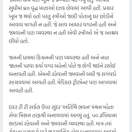
સુધીમાં ૪૦ વૃદ્ધ માતાઓ દત્તક લેવામાં આવી હતી. પ્રચાર
ખૂબ જ થયો હતો પરંતુ સ્ત્રીઓ જલ્દી પોતાનું ઘર છોડીને
આવવા માગતી ન હતી. જે સાવ આધાર વગરની હતી અને
જમવાની પણ વ્યવસ્થા ન હતી એવી સ્ત્રીઓ એ જ આશ્રય
લીધો હતો.
જનની ધામમાં કિચનની પણ વ્યવસ્થા હતી અને નાત
જાતની પરવા કર્યા વગર બહેનો પોતે જ ભેગી થઈને રસોઈ
બનાવતી હતી. એમની રહેવાની જમવાની બધી જ સગવડો
સાચવવામાં આવતી હતી. મેડિકલ ટ્રીટમેન્ટ પણ આપવામાં
આવતી હતી.
દાદર ટી ટી સર્કલ ઉપર સુંદર 'અતિથિ ભવન' મંથન મહેતા
સેવા મિશન તરફથી બનાવવામાં આવ્યું હતું. ૫૦ રૂપિયાના
ભાડામાં રહેવાની અને જમવાની વ્યવસ્થા હતી. માત્ર ત્યાં
રોકાતા મુસાફરો માટે જ ડાઇનિંગ હોલ બનાવવામાં આવ્યો