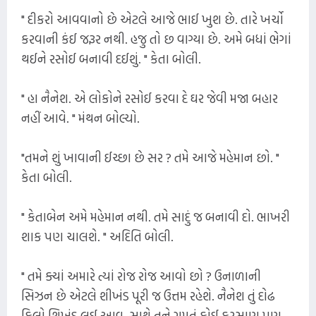
" દીકરો આવવાનો છે એટલે આજે ભાઈ ખુશ છે. તારે ખર્ચો
કરવાની કંઈ જરૂર નથી. હજુ તો છ વાગ્યા છે. અમે બધાં ભેગાં
થઈને રસોઈ બનાવી દઈશું. " કેતા બોલી.
" હા નૈનેશ. એ લોકોને રસોઈ કરવા દે ઘર જેવી મજા બહાર
નહીં આવે. " મંથન બોલ્યો.
"તમને શું ખાવાની ઈચ્છા છે સર ? તમે આજે મહેમાન છો. "
કેતા બોલી.
" કેતાબેન અમે મહેમાન નથી. તમે સાદું જ બનાવી દો. ભાખરી
શાક પણ ચાલશે. " અદિતિ બોલી.
" તમે ક્યાં અમારે ત્યાં રોજ રોજ આવો છો ? ઉનાળાની
સિઝન છે એટલે શીખંડ પૂરી જ ઉત્તમ રહેશે. નૈનેશ તું દોઢ
કિલો શિખંડ લઈ આવ. સાથે તને ગમતું કોઈ ફરસાણ પણ