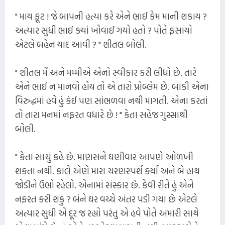
" માય ફૂટ ! જે બાપની હત્યા કરે એને ભાઈ કેમ માની શકાય ?
અત્યાર સુધી ભાઈ ક્યાં ખોવાઈ ગયો હતો ? પોતે ફસાયો
એટલે બહેન યાદ આવી ? " શીતલ બોલી.
" શીતલ મેં અને મમ્મીએ એનો સ્વીકાર કરી લીધો છે. તારે
એને ભાઈ ન માનવો હોય તો એ તારો પ્રોબ્લેમ છે. બાકી એના
વિરુદ્ધમાં હવે હું કંઈ પણ સાંભળવા નથી માગતી. એના કરતાં
તો તારા મનમાં નફરત વધારે છે ! " કેતા સહેજ ગુસ્સાથી
બોલી.
" કેતા સાચું કહે છે. માણસને ઘણીવાર આપણે ઓળખી
શકતા નથી. કાલે એણે મારા ચરણસ્પર્શ કર્યા અને બે હાથ
જોડીને ઉભો રહેલો. એનામાં સંસ્કાર છે. કેવી રીતે હું એને
નફરત કરી શકું ? બંને ઘર વચ્ચે અંતર પડી ગયા છે એટલે
અત્યાર સુધી એ દૂર જ રહ્યો પરંતુ એ હવે પોતે અમારી સાથે