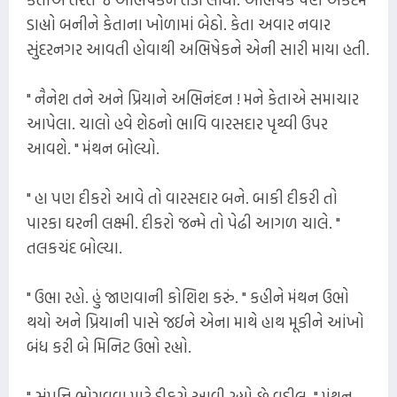
ડાહ્યો બનીને કેતાના ખોળામાં બેઠો. કેતા અવાર નવાર
સુંદરનગર આવતી હોવાથી અભિષેકને એની સારી માયા હતી.
" નૈનેશ તને અને પ્રિયાને અભિનંદન ! મને કેતાએ સમાચાર
આપેલા. ચાલો હવે શેઠનો ભાવિ વારસદાર પૃથ્વી ઉપર
આવશે. " મંથન બોલ્યો.
" હા પણ દીકરો આવે તો વારસદાર બને. બાકી દીકરી તો
પારકા ઘરની લક્ષ્મી. દીકરો જન્મે તો પેઢી આગળ ચાલે. "
તલકચંદ બોલ્યા.
" ઉભા રહો. હું જાણવાની કોશિશ કરું. " કહીને મંથન ઉભો
થયો અને પ્રિયાની પાસે જઈને એના માથે હાથ મૂકીને આંખો
બંધ કરી બે મિનિટ ઉભો રહ્યો.
" સંપત્તિ ભોગવવા માટે દીકરો આવી રહ્યો છે વડીલ. " મંથન