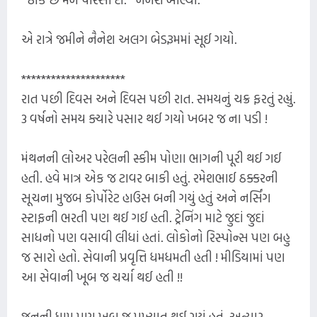
એ રાત્રે જમીને નૈનેશ અલગ બેડરૂમમાં સૂઈ ગયો.
*********************
રાત પછી દિવસ અને દિવસ પછી રાત. સમયનું ચક્ર ફરતું રહ્યું.
3 વર્ષનો સમય ક્યારે પસાર થઈ ગયો ખબર જ ના પડી !
મંથનની લોઅર પરેલની સ્કીમ પોણા ભાગની પૂરી થઈ ગઈ
હતી. હવે માત્ર એક જ ટાવર બાકી હતું. રમેશભાઈ ઠક્કરની
સૂચના મુજબ કોર્પોરેટ હાઉસ બની ગયું હતું અને નર્સિંગ
સ્ટાફની ભરતી પણ થઈ ગઈ હતી. ટ્રેનિંગ માટે જુદાં જુદાં
સાધનો પણ વસાવી લીધાં હતાં. લોકોનો રિસ્પોન્સ પણ બહુ
જ સારો હતો. સેવાની પ્રવૃત્તિ ધમધમતી હતી ! મીડિયામાં પણ
આ સેવાની ખૂબ જ ચર્ચા થઈ હતી !!
જનની ધામ પણ ખૂબ જ પ્રખ્યાત થઈ ગયું હતું. અત્યાર