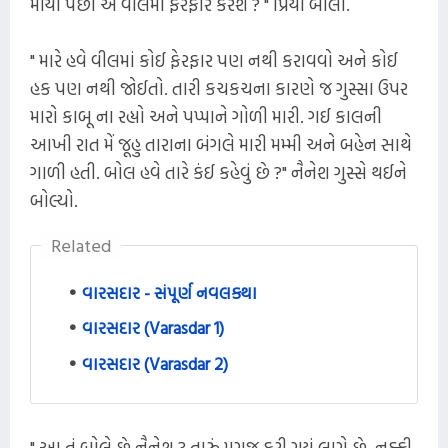
માર્યા પછી એ વીલમાં ફેરફાર કરશે ? " પ્રિયા બોલી.
" મારે હવે વીલમાં કોઈ ફેરફાર પણ નથી કરાવવો અને કોઈ
હક પણ નથી જોઈતો. તારી કચકચના કારણે જ ગુસ્સા ઉપર
મારો કાબૂ ના રહ્યો અને પપ્પાને ગોળી મારી. ગઈ કાલની
આખી રાત મેં જૂહુ તારાના બંગલે મારી મમ્મી અને બહેન સાથે
ગાળી હતી. બોલ હવે તારે કંઈ કહેવું છે ?" નૈનેશ ગુસ્સે થઈને
બોલ્યો.
Related
વારસદાર - સંપૂર્ણ નવલકથા
વારસદાર (Varasdar 1)
વારસદાર (Varasdar 2)
" આ તું બોલે છે નૈનેશ ? તારું મગજ ફરી ગયું લાગે છે. નક્કી