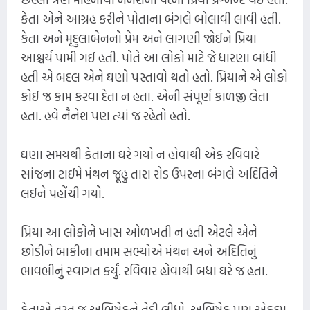
કેતા એને આગ્રહ કરીને પોતાના બંગલે બોલાવી લાવી હતી.
કેતા અને મૃદુલાબેનનો પ્રેમ અને લાગણી જોઈને પ્રિયા
આશ્ચર્ય પામી ગઈ હતી. પોતે આ લોકો માટે જે ધારણા બાંધી
હતી એ બદલ એને ઘણો પસ્તાવો થતો હતો. પ્રિયાને એ લોકો
કોઈ જ કામ કરવા દેતા ન હતા. એની સંપૂર્ણ કાળજી લેતા
હતા. હવે નૈનેશ પણ ત્યાં જ રહેતો હતો.
ઘણા સમયથી કેતાના ઘરે ગયો ન હોવાથી એક રવિવારે
સાંજના ટાઈમે મંથન જૂહુ તારા રોડ ઉપરના બંગલે અદિતિને
લઈને પહોંચી ગયો.
પ્રિયા આ લોકોને ખાસ ઓળખતી ન હતી એટલે એને
છોડીને બાકીના તમામ સભ્યોએ મંથન અને અદિતિનું
ભાવભીનું સ્વાગત કર્યું. રવિવાર હોવાથી બધા ઘરે જ હતા.
કેતાએ તરત જ અભિષેકને તેડી લીધો. અભિષેક પણ એકદમ