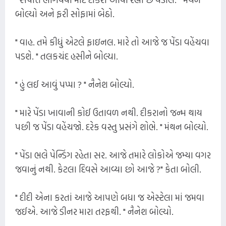
બોલ્યો અને ફરી સોફામાં બેઠો.
" વાહ. તમે કીધું એટલે ફાઇનલ. મારે તો આજે જ પેંડા વહેંચવા
પડશે. " તલકચંદ હસીને બોલ્યા.
" હું લઈ આવું પપ્પા ? " નૈનેશ બોલ્યો.
" મારે પેંડા ખાવાની કોઈ ઉતાવળ નથી. દીકરાનો જન્મ થાય
પછી જ પેંડા વહેંચજો. દરેક વસ્તુ પ્રસંગે શોભે. " મંથન બોલ્યો.
" પેંડા ભલે પેન્ડિંગ રહેતા સર. આજે તમારે લોકોએ જમ્યા વગર
જવાનું નથી. કેટલા દિવસે આવ્યા છો આજે ?" કેતા બોલી.
" દીદી એના કરતાં આજે આપણે બધા જ એસ્ટેલા માં જમવા
જઈએ. આજે ડીનર મારા તરફથી. " નૈનેશ બોલ્યો.