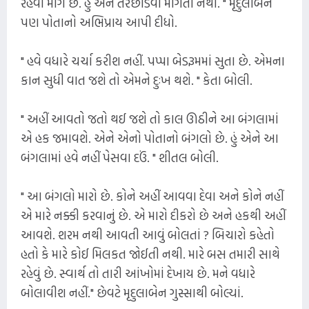
રહેવા માંગે છે. હું એને તરછોડવા માગતી નથી. " મૃદુલાબેને
પણ પોતાનો અભિપ્રાય આપી દીધો.
" હવે વધારે ચર્ચા કરીશ નહીં. પપ્પા બેડરૂમમાં સુતા છે. એમના
કાન સુધી વાત જશે તો એમને દુઃખ થશે. " કેતા બોલી.
" અહીં આવતો જતો થઈ જશે તો કાલ ઊઠીને આ બંગલામાં
એ હક જમાવશે. એને એનો પોતાનો બંગલો છે. હું એને આ
બંગલામાં હવે નહીં પેસવા દઉં. " શીતલ બોલી.
" આ બંગલો મારો છે. કોને અહીં આવવા દેવા અને કોને નહીં
એ મારે નક્કી કરવાનું છે. એ મારો દીકરો છે અને હકથી અહીં
આવશે. શરમ નથી આવતી આવું બોલતાં ? બિચારો કહેતો
હતો કે મારે કોઈ મિલકત જોઈતી નથી. મારે બસ તમારી સાથે
રહેવું છે. સ્વાર્થ તો તારી આંખોમાં દેખાય છે. મને વધારે
બોલાવીશ નહીં." છેવટે મૃદુલાબેન ગુસ્સાથી બોલ્યાં.