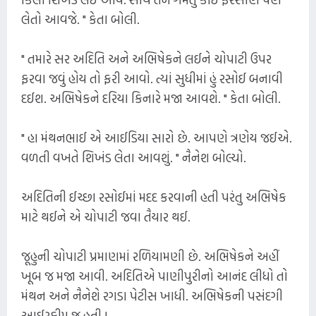
લેતો આવજે. " કેતા બોલી.
" તમારે સર અદિતિ અને અભિષેકને લઈને ચોપાટી ઉપર
ફરવા જવું હોય તો ફરી આવો. ત્યાં સુધીમાં હું રસોઈ બનાવી
દઈશ. અભિષેકને દરિયા કિનારે મજા આવશે. " કેતા બોલી.
" હા મંથનભાઈ એ આઈડિયા સારો છે. આપણે ત્રણેય જઈએ.
વળતી વખતે શિખંડ લેતા આવશું. " નૈનેશ બોલ્યો.
અદિતિની ઈચ્છા રસોઈમાં મદદ કરવાની હતી પરંતુ અભિષેક
માટે થઈને એ ચોપાટી જવા તૈયાર થઈ.
જૂહુની ચોપાટી પ્રમાણમાં રળિયામણી છે. અભિષેકને અહીં
ખૂબ જ મજા આવી. અદિતિએ પાણીપુરીનો આનંદ લીધો તો
મંથન અને નૈનેશે રગડા પેટીસ ખાધી. અભિષેકની પસંદગી
આઈસ્ક્રીમ જ હતી !