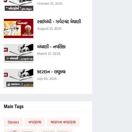
October 21, 2025
ભાઈબંધી - ઝવેરચંદ મેઘાણી
August 21, 2025
બંધાણી - નવલિકા
March 27, 2026
કદરદાન - લઘુકથા
July 05, 2025
Main Tags
Stories
નવલકથા
માયાવન નવલકથા