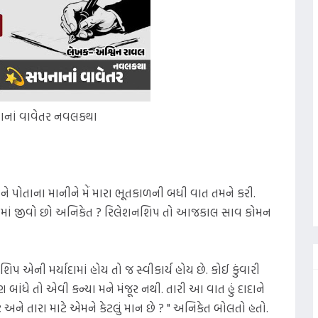
નાં વાવેતર નવલકથા
ને પોતાના માનીને મેં મારા ભૂતકાળની બધી વાત તમને કરી.
ાનામાં જીવો છો અનિકેત ? રિલેશનશિપ તો આજકાલ સાવ કોમન
 એની મર્યાદામાં હોય તો જ સ્વીકાર્ય હોય છે. કોઈ કુંવારી
 બાંધે તો એવી કન્યા મને મંજૂર નથી. તારી આ વાત હું દાદાને
ે અને તારા માટે એમને કેટલું માન છે ? " અનિકેત બોલતો હતો.