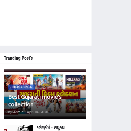
ોય તો આ વેબસાઈટને નીચે સુધી સ્ક્રોલ કરી 'Main Tegs' ની નીચે આપેલ કેટેગરીમાં 
Tranding Post's
ENTERTAINMENT
Best Gujarati movie's
collection
by
Admin
-
April 06, 2020
પ્લેટફોર્મ - લઘુકથા