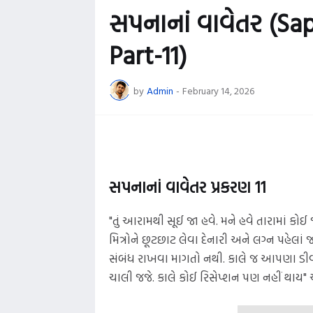
સપનાનાં વાવેતર (S
Part-11)
by
Admin
-
February 14, 2026
સપનાનાં વાવેતર પ્રકરણ 11
"તું આરામથી સૂઈ જા હવે. મને હવે તારામાં કોઈ
મિત્રોને છૂટછાટ લેવા દેનારી અને લગ્ન પહેલાં 
સંબંધ રાખવા માગતો નથી. કાલે જ આપણા ડીવોર્સ પ
ચાલી જજે. કાલે કોઈ રિસેપ્શન પણ નહીં થાય" અ