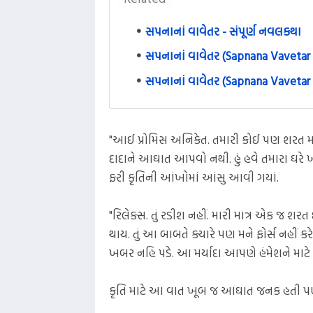
સપનાનાં વાવેતર - સંપૂર્ણ નવલકથા
સપનાનાં વાવેતર (Sapnana Vavetar 
સપનાનાં વાવેતર (Sapnana Vavetar 
"આઈ પ્રોમિસ અનિકેત. તમારી કોઈ પણ શરત મને મં
દાદાને આઘાત આપવો નથી. હું હવે તમારા ઘરે ખર
ફરી કૃતિની આંખોમાં આંસુ આવી ગયાં.
"રિલેક્સ. તું રડીશ નહીં. મારી માત્ર એક જ શર
થાય. તું આ બાબતે ક્યારે પણ મને ફોર્સ નહીં 
ખબર નહિ પડે. આ મર્યાદા આપણે હંમેશને માટે 
કૃતિ માટે આ વાત ખૂબ જ આઘાત જનક હતી પણ એ