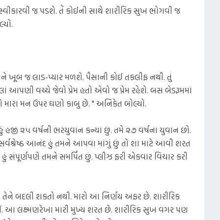
 સ્વીકારવી જ પડશે. તેં કોઈની સાથે શારીરિક સુખ ભોગવી જ
્યો.
ણ તને ખૂબ જ લાડ-પ્યાર મળશે. પૈસાની કોઈ તકલીફ નથી. તું
આપણી વચ્ચે જેવો પ્રેમ હતો એવો જ પ્રેમ રહેશે. બસ બેડરૂમમાં
 મારા મન ઉપર ઘણો કાબુ છે. " અનિકેત બોલ્યો.
હજી ૨૫ વર્ષની ભરયુવાન કન્યા છું. તમે ૨૭ વર્ષના યુવાન છો.
શ્રેષ્ઠ આનંદ હું તમને આપવા માંગું છું તો શા માટે આવી શરત
ું સંપૂર્ણપણે તમને સમર્પિત છું. પ્લીઝ ફરી એકવાર વિચાર કરી
પણ તેને બદલી શકતો નથી. મારો આ નિર્ણય અફર છે. શારીરિક
ીં. આ લક્ષ્મણરેખા મારી મુખ્ય શરત છે. શારીરિક સુખ વગર પણ