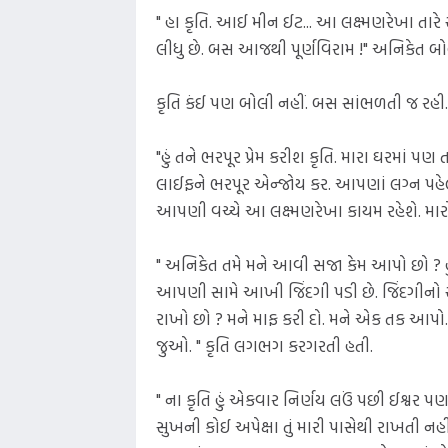
" હા કૃતિ. આઈ મીન ઈટ... આ લક્ષ્મણરેખા તારે
લીધુ છે. બસ આજથી પૂર્ણવિરામ !" અનિકેત બોલ
કૃતિ કંઈ પણ બોલી નહીં. બસ સાંભળતી જ રહી.
"હું તને ભરપૂર પ્રેમ કરીશ કૃતિ. મારા ઘરમાં પ
લાઈફને ભરપૂર એન્જોય કર. આપણાં લગ્ન પહેલાં 
આપણી વચ્ચે આ લક્ષ્મણરેખા કાયમ રહેશે. મારો
" અનિકેત તમે મને આવી સજા કેમ આપો છો ? હું 
આપણી સામે આખી જિંદગી પડી છે. જિંદગીનો સર્વ
રાખો છો ? મને માફ કરી દો. મને એક તક આપો. હ
જુઓ. " કૃતિ લગભગ કરગરતી હતી.
" ના કૃતિ હું એકવાર નિર્ણય લઉં પછી ઈશ્વર 
સુખની કોઈ અપેક્ષા તું મારી પાસેથી રાખતી નહ