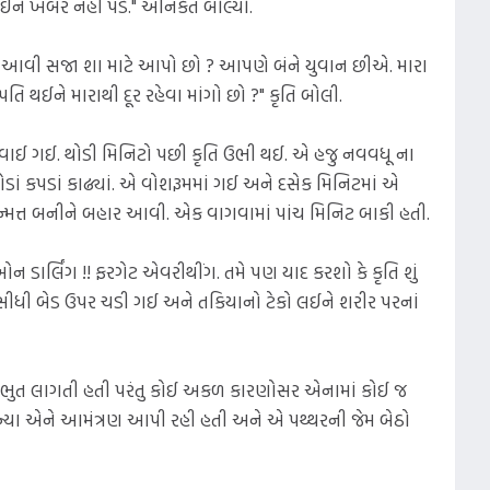
ઈને ખબર નહીં પડે." અનિકેત બોલ્યો.
ને આવી સજા શા માટે આપો છો ? આપણે બંને યુવાન છીએ. મારા
 પતિ થઈને મારાથી દૂર રહેવા માંગો છો ?" કૃતિ બોલી.
છવાઈ ગઈ. થોડી મિનિટો પછી કૃતિ ઉભી થઈ. એ હજુ નવવધૂ ના
થોડાં કપડાં કાઢ્યાં. એ વોશરૂમમાં ગઈ અને દસેક મિનિટમાં એ
 ઉન્મત્ત બનીને બહાર આવી. એક વાગવામાં પાંચ મિનિટ બાકી હતી.
ન ડાર્લિંગ !! ફરગેટ એવરીથીંગ. તમે પણ યાદ કરશો કે કૃતિ શું
તિ સીધી બેડ ઉપર ચડી ગઈ અને તકિયાનો ટેકો લઈને શરીર પરનાં
અદભુત લાગતી હતી પરંતુ કોઈ અકળ કારણોસર એનામાં કોઈ જ
્યા એને આમંત્રણ આપી રહી હતી અને એ પથ્થરની જેમ બેઠો