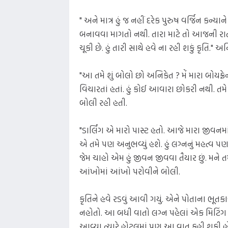
" અને માત્ર હું જ નહીં દરેક પુરુષ વર્જિન કન્યા
બનાવવા માગતો નથી. તારા માટે તો આજની રાતનુ
ચૂકી છે. હું તારી સાથે હવે ના રહી શકું કૃતિ." 
"આ તમે શું બોલો છો અનિકેત ? મેં મારા બોયફ્ર
વિચારતાં હતાં. હું કોઈ આવારા છોકરી નથી. તમે
બોલી રહી હતી.
"ડાર્લિંગ એ મારો પાસ્ટ હતો. આજે મારા જીવનમાં ક
એ તમે પણ અનુભવ્યું હશે. હું લગ્નનું મહત્વ પ
જેમ ચાહો એમ હું જીવન જીવવા તૈયાર છું. મને
આંખોમાં આંખો પરોવીને બોલી.
કૃતિને હવે રડવું આવી ગયું. એને પોતાના ભૂત
નહોતો. આ બધી વાતો લગ્ન પહેલાં એક મિટિંગ
આવ્યા ત્યારે હોટલમાં પણ આ વાત કહી શકી 