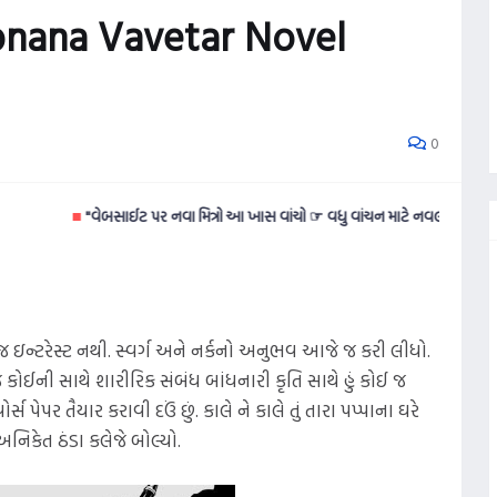
apnana Vavetar Novel
0
■
"વેબસાઈટ પર નવા મિત્રો આ ખાસ વાંચો ☞ વધુ વાંચન માટે નવલકથાઓ વાંચવી ગમતી હ
 જ ઇન્ટરેસ્ટ નથી. સ્વર્ગ અને નર્કનો અનુભવ આજે જ કરી લીધો.
જ કોઈની સાથે શારીરિક સંબંધ બાંધનારી કૃતિ સાથે હું કોઈ જ
ેપર તૈયાર કરાવી દઉં છું. કાલે ને કાલે તું તારા પપ્પાના ઘરે
નિકેત ઠંડા કલેજે બોલ્યો.