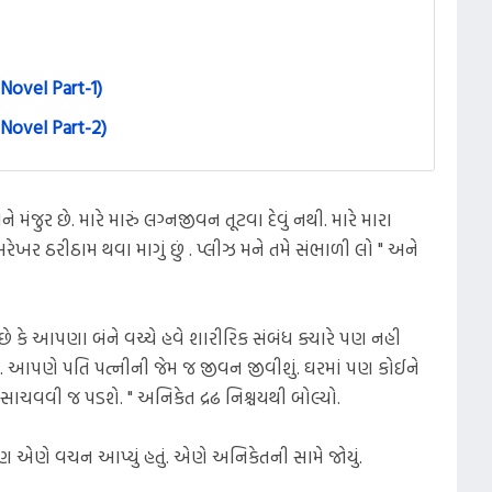
Novel Part-1)
Novel Part-2)
જુર છે. મારે મારું લગ્નજીવન તૂટવા દેવું નથી. મારે મારા
ેખર ઠરીઠામ થવા માગું છું . પ્લીઝ મને તમે સંભાળી લો " અને
ત છે કે આપણા બંને વચ્ચે હવે શારીરિક સંબંધ ક્યારે પણ નહી
કરે. આપણે પતિ પત્નીની જેમ જ જીવન જીવીશું. ઘરમાં પણ કોઈને
સાચવવી જ પડશે. " અનિકેત દ્રઢ નિશ્ચયથી બોલ્યો.
ણે વચન આપ્યું હતું. એણે અનિકેતની સામે જોયું.