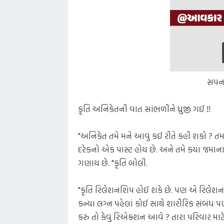
સપના
કૃતિ અનિકેતની વાત સાંભળીને ધ્રુજી ગઈ !!
"અનિકેત તમે મને આવું કઈ રીતે કહી શકો ? તમ
દરેકનો એક પાસ્ટ હોય છે. અને તમે કયા જમ
ગણાય છે. "કૃતિ બોલી.
"કૃતિ રિલેશનશિપ હોઈ શકે છે. પણ એ રિલેશનશિપ
કન્યા લગ્ન પહેલાં કોઈ સાથે શારીરિક સંબંધ પણ
કરું તો કેવું રિએક્શન આવે ? તારા પરિવાર માટ