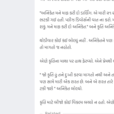
"અનિકેત મને માફ કરી દો ડાર્લિંગ. એ મારી ૨૧ 
ભટકી ગઈ હતી. પ્લીઝ ડિવોર્સની વાત ના કરો
શકું. મને માફ કરી દો અનિકેત." અને કૃતિ અનિક
થોડીવાર કોઈ કંઈ બોલ્યું નહીં . અનિકેતને પણ
તો માગતો જ નહોતો.
એણે કૃતિના માથા પર હાથ ફેરવ્યો. એને પ્રેમથી 
" જો કૃતિ હું તને દુઃખી કરવા માગતો નથી અને
પણ સામે મારી એક શરત છે. અને એ શરત તારે 
ટકી જશે " અનિકેત બોલ્યો.
કૃતિ માટે બીજો કોઈ વિકલ્પ બચ્યો ન હતો. એ
Related