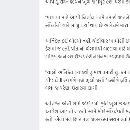
આપણું લગ્ન જીવન ખૂબ જ મધુર હશે. ઘરમાં કો
"પણ શા માટે આવો નિર્ણય ? તમે તમારી જાત
સૌંદર્યની ચારે બાજુ ચર્ચા થાય છે અને તમે મારા
અનિકેત કંઈ બોલ્યો નહીં. થોડીવાર ખામોશી 
ડ્રેસમાં જ હતી. પોતાની બેગમાંથી બદલવા માટે 
શોર્ટ્સ અને બ્લાઉઝ પહેરીને મેનકા સ્વરૂપમાં
"ચાલો અનિકેત આજથી હું માત્ર તમારી છું. કમ ઓ
ચીજ છે !! સ્વર્ગને પણ ભૂલી જશો " કહીને કૃ
બધાં જ ઘરેણાં ઉતારવા લાગી.
અનિકેત એની સામે જોઈ રહ્યો. કૃતિ ખૂબ જ 
આવેશ આવતો ન હતો. સામે કોઈ સૌંદર્યવતી કન
હતો. એના મન ઉપર પણ જબરદસ્ત સંયમ હતો !