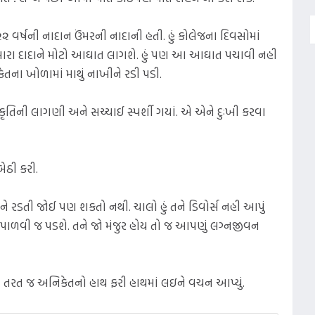
૨૨ વર્ષની નાદાન ઉંમરની નાદાની હતી. હું કોલેજના દિવસોમાં
. મારા દાદાને મોટો આઘાત લાગશે. હું પણ આ આઘાત પચાવી નહી
ેતના ખોળામાં માથું નાખીને રડી પડી.
 કૃતિની લાગણી અને સચ્ચાઈ સ્પર્શી ગયાં. એ એને દુઃખી કરવા
બેઠી કરી.
 તને રડતી જોઈ પણ શકતો નથી. ચાલો હું તને ડિવોર્સ નહી આપું
પાળવી જ પડશે. તને જો મંજુર હોય તો જ આપણું લગ્નજીવન
ણે તરત જ અનિકેતનો હાથ ફરી હાથમાં લઇને વચન આપ્યું.