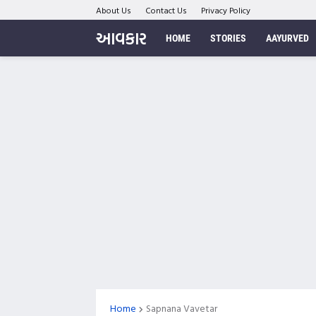
About Us
Contact Us
Privacy Policy
આવકાર
HOME
STORIES
AAYURVED
Home
Sapnana Vavetar