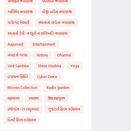
પ્રાયશ્ચિત નવલકથા
વારસદાર નવલકથા
અભિષેક નવલકથા
પીજી હાઉસ નવલકથા
ઝવેરચંદ મેઘાણી
સપનાનાં વાવેતર નવલકથા
મમતાની દેવી- ન ભૂતો ન ભવિષ્યતિ નવલકથા
Aayurved
Entertainment
નવરાત્રી ગરબા
History
Dharmik
Ved Samhita
Shree Krushna
Yoga
હવામાન સ્થિતિ
Cyber Crime
Movies Collection
Radio garden
महाभारत
रामायण
शिव महापुराण
ઇમોઝોન -21 લઘુનવલ
ગુજરાતી ફિલ્મ કલેક્શન
હિન્દી ફિલ્મ કલેક્શન