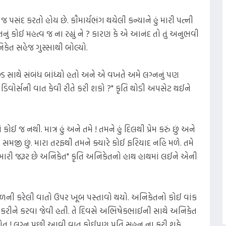
ને જ પસંદ કરતો હોય છે. કૌમાર્યભંગ થયેલી કન્યાને હું મારી પત્ની
ં કોઈ મહત્વ જ ના રહ્યું ને ? કારણ કે એ આનંદ તો તું અનુભવી
અનિકેત સહેજ ગુસ્સાથી બોલ્યો.
ેન્ડ સાથે સંબંધ બાંધ્યો હતો અને એ વખતે અમે લગ્નનું પણ
 ડિવોર્સની વાત કેવી રીતે કરી શકો ?" કૃતિ થોડી અપસેટ થઈને
ોઈ જ નથી. માત્ર હું અને તમે ! તમને હું દિલથી પ્રેમ કરું છું અને
ણ સમજી છું. મારા તરફથી તમને ક્યારે કોઈ ફરિયાદ નહિ મળે. તમે
 તમારી જરૂર છે અનિકેત" કૃતિ અનિકેતનો હાથ હાથમાં લઈને એની
કાળની કરેલી વાતો ઉપર ખૂબ પસ્તાવો થયો. અનિકેતનો કોઈ વાંક
 કરીને કરવા જેવી હતી. તે દિવસે અભિષેકભાઈની સાથે અનિકેત
હોત ! લગ્ન પછી આવી વાત કોઈપણ પતિ સહન ના કરી શકે.