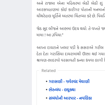
અને રાજબા એના મહિયરમાં બેઠી બેઠી શું ક
આરસપહાણમાં કોઈ કારીગર પોતાની મનમાની પ્
ચીંથરેહાલ મૂર્તિને અંતરમાં ચિંતવ્યા કરે છે. પ
જેઠ સુદ બીજને આભમાં ઉદય થયો. તે વખતે જમાઈ 
મામા ! આ રૂપિયા."
આખા દાયરાને ખબર પડી કે સસરાએ ગરીબ જમ
દેતા દેતા ગરાસિયા દાયરામાંથી ઊભા થઈ ગયા
શ્રાવણ-ભાદરવો વરસાવતી કન્યા કંપવા લાગી કે 
Related
ગરાસણી - ઝવેરચંદ મેઘાણી
ભેરુબંધ - લઘુકથા
સંબંધોની આરપાર - નવલિકા