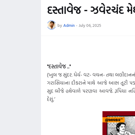
દસ્તાવેજ - ઝવેરચંદ મ
by
Admin
-
July 06, 2025
"દસ્તાવેજ .."
(ખુબ જ સુંદર. ધેર્ય- વટ- વચન- તથા બલીદાનની 
ગરાસિયાના દીકરાને માથે આજે આભ તૂટી પડ્યુ
સુદ બીજે હથેવાળે પરણવા આવજે. રૂપિયા નહિ
દેશું.’