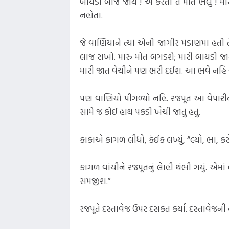
બાયડી બીજે જાય ! એ કરતાં તે મોત ભલું ! મા
નહોતા.
જે વાણિયાને ત્યાં એની જાગીર મંડાણમાં હત
લાજ રાખો. મારું મોત બગડશે; મારી બાયડી જાશે
મારી જાત વેચીને પણ ભરી દઈશ. આ ભવે નહિ અ
પણ વાણિયો પીગળ્યો નહિ. રજપૂત આ વેપારીન
સામે જ કોઈ હાથ પકડી ખેંચી જાતું હતું.
કાકાએ કાગળ લીધો, કંઈક લખ્યું, “લ્યો, ભા, કર
કાગળ વાંચીને રજપૂતનું લેાહી થંભી ગયું. એમાં 
સમજીશ.”
રજપૂતે દસ્તાવેજ ઉપર દસકત કર્યા. દસ્તાવેજ