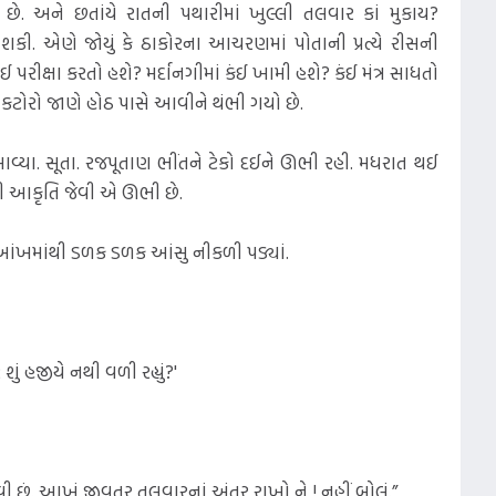
ે. અને છતાંયે રાતની પથારીમાં ખુલ્લી તલવાર કાં મુકાય?
કી. એણે જોયું કે ઠાકોરના આચરણમાં પોતાની પ્રત્યે રીસની
પરીક્ષા કરતો હશે? મર્દાનગીમાં કંઈ ખામી હશે? કંઈ મંત્ર સાધતો
ીનો કટોરો જાણે હોઠ પાસે આવીને થંભી ગયો છે.
 આવ્યા. સૂતા. રજપૂતાણ ભીંતને ટેકો દઈને ઊભી રહી. મધરાત થઈ
ી આકૃતિ જેવી એ ઊભી છે.
 આંખમાંથી ડળક ડળક આંસુ નીકળી પડ્યાં.
 શું હજીયે નથી વળી રહ્યું?'
વી છું. આખું જીવતર તલવારનાં અંતર રાખો ને ! નહીં બોલું.”