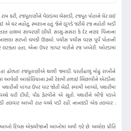
 રામ કરી, રજપૂતાણીને વેલડામાં બેસાડી, રજપૂત પોતાને ઘેર લઈ
 એ ઘર નહોતું, સ્મશાન હતું. જેને લૂગડે જરીયે રજ નહોતી અડી
ત હાથમાં સાવરણી લીધી. સાસુ-સસરા કે દેર નણંદ વિનાના
રડો આભલા સરખો ચમકી ઊઠ્યો. પચીસ પચીસ વરસ પૂર્વે પોતાની
ર લટકતા હતા, એના ઉપર ઝાપટ મારીને રજ ખંખેરી. ઓરડામાં
ળતાં ઢોળતાં રજપૂતાણીએ થાળી જમાડી. ધરતીઢાળું મોઢું રાખીને
માં આવેલી આકોલિયાના રૂની રેશમી તળાઈ બિછાવીને એરંડીના
પથારીની પાંગત ઉપર વાટ જોતી બેઠી. સ્વામી આવ્યો, પથારીમાં
્ચે ધરી દીધી, પીઠ ફેરવીને એ સૂતો. પથારીને બીજે પડખે
ડી તલવાર આખી રાત વચ્ચે પડી રહી. નાનકડી એક તલવાર :
આખો દિવસ એકબીજાની આંખોમાં અમી ઝરે છે. અબોલ પ્રીતિ