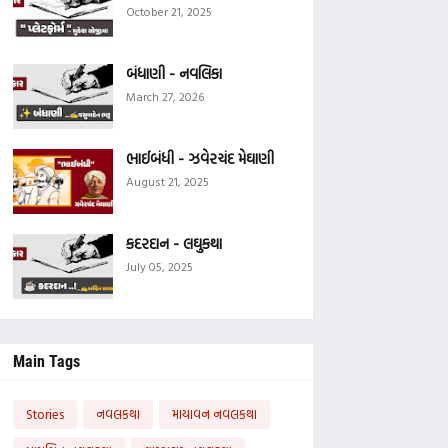
October 21, 2025
બંધાણી - નવલિકા
March 27, 2026
ભાઈબંધી - ઝવેરચંદ મેઘાણી
August 21, 2025
કદરદાન - લઘુકથા
July 05, 2025
Main Tags
Stories
નવલકથા
માયાવન નવલકથા