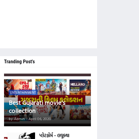
 હોય તો આ વેબસાઈટને નીચે સુધી સ્ક્રોલ કરી 'Main Tegs' ની નીચે આપેલ કેટેગરીમાં
Tranding Post's
ENTERTAINMENT
Best Gujarati movie's
collection
by
Admin
-
April 06, 2020
પ્લેટફોર્મ - લઘુકથા