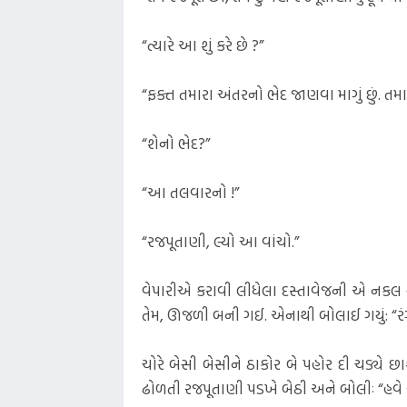
“ત્યારે આ શું કરે છે ?”
“ફક્ત તમારા અંતરનો ભેદ જાણવા માગું છું. 
“શેનો ભેદ?”
“આ તલવારનો !”
“રજપૂતાણી, લ્યો આ વાંચો.”
વેપારીએ કરાવી લીધેલા દસ્તાવેજની એ નકલ હતી
તેમ, ઊજળી બની ગઈ. એનાથી બોલાઈ ગયું: “રંગ છ
ચોરે બેસી બેસીને ઠાકોર બે પહોર દી ચડ્યે 
ઢોળતી રજપૂતાણી પડખે બેઠી અને બોલીઃ “હવે આ