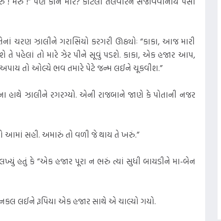
રું ! મરું !” પણ કોને મારે? કાટેલી તલવારને સજાવવાનાય પૈસા
ી તેનાં ચરણ ઝાલીને ગરાસિયો કરગરી ઊઠ્યોઃ “કાકા, આજ મારી
 તે પહેલાં તો મારે ઝેર પીને સૂવું પડશે. કાકા, એક હજાર આપ,
પાય તો ઓલ્યે ભવ તમારે પેટે જન્મ લઈને ચૂકવીશ.”
ા હાથે ઝાલીને રગરગ્યો. એની રાજબાને જાણે કે પોતાની નજર
ો આમાં સહી. અમારું તો વળી જે થાય તે ખરું.”
લખ્યું હતું કે “એક હજાર પૂરા ન ભરું ત્યાં સુધી બાયડીને મા-બેન
ની નકલ લઈને રૂપિયા એક હજાર સાથે એ ચાલ્યો ગયો.