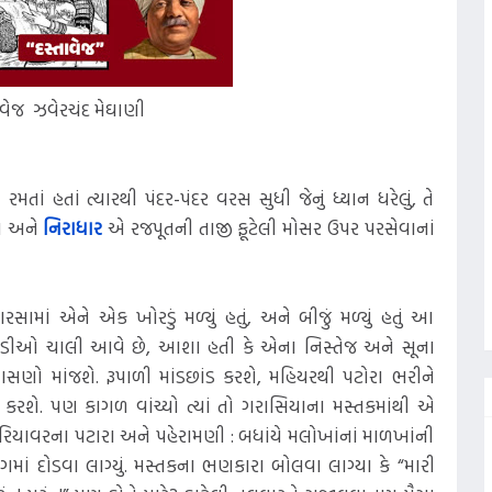
ાવેજ ઝવેરચંદ મેઘાણી
રમતાં હતાં ત્યારથી પંદર-પંદર વરસ સુધી જેનું ધ્યાન ધરેલું, તે
ા અને
નિરાધાર
એ રજપૂતની તાજી ફૂટેલી મોસર ઉપર પરસેવાનાં
ં એને એક ખોરડું મળ્યું હતું, અને બીજું મળ્યું હતું આ
ડીઓ ચાલી આવે છે, આશા હતી કે એના નિસ્તેજ અને સૂના
ો માંજશે. રૂપાળી માંડછાંડ કરશે, મહિયરથી પટોરા ભરીને
કરશે. પણ કાગળ વાંચ્યો ત્યાં તો ગરાસિયાના મસ્તકમાંથી એ
યાવરના પટારા અને પહેરામણી : બધાંયે મલોખાંનાં માળખાંની
રગમાં દોડવા લાગ્યું. મસ્તકના ભણકારા બોલવા લાગ્યા કે “મારી