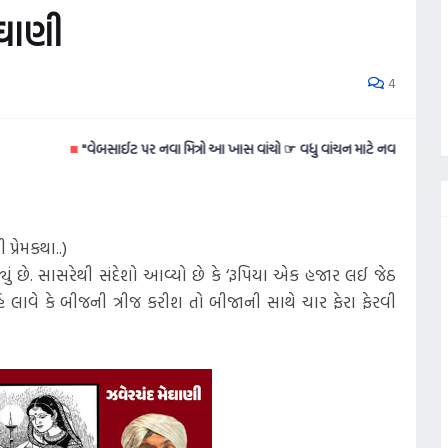
ેઘાણી
4
■
"વેબસાઈટ પર નવા મિત્રો આ ખાસ વાંચો ☞ વધુ વાંચન માટે નવલકથાઓ વાંચવી ગમતી
પ્રેમકથા..)
ં છે. સાસરેથી સંદેશો આવ્યો છે કે ‘રૂપિયા એક હજાર લઈ જેઠ
 લાવે કે બીજની ત્રીજ કરીશ તો બીજાની સાથે ચાર ફેરા ફેરવી