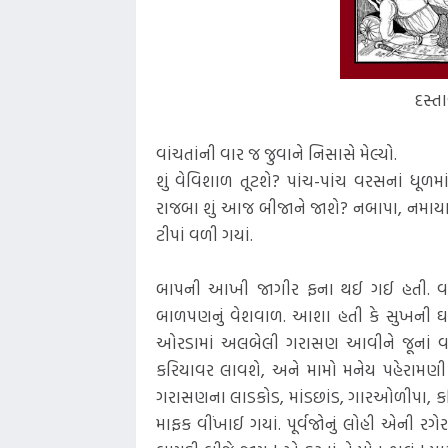
દસ્ત
વાંચતાંની વાર જ જુવાને નિસાસે મેલ્યો.
શું વેવિશાળ તૂટશે? પાંચ-પાંચ વરસનાં ધૂળમાં 
રાજબા શું આજ બીજાને જાશે? નબાપા, નમાય
ટીપાં વળી ગયાં.
બાપની આખી જાગીર ફના થઈ ગઈ હતી. વારસામા
બાળપણનું વેશવાળ. આશા હતી કે સુખની ઘ
ઓરડામાં અલબેલી ગરાસણ આવીને જૂનાં વાસણ
કરિયાવર લાવશે, અને મામો મનેય પહેરામણી 
ગરાસણના લાડકોડ, માંડછાંડ, ગારઓળીપા, કરિ
માફક વીંખાઈ ગયાં. પૂર્વજોનું લોહી એની રગે