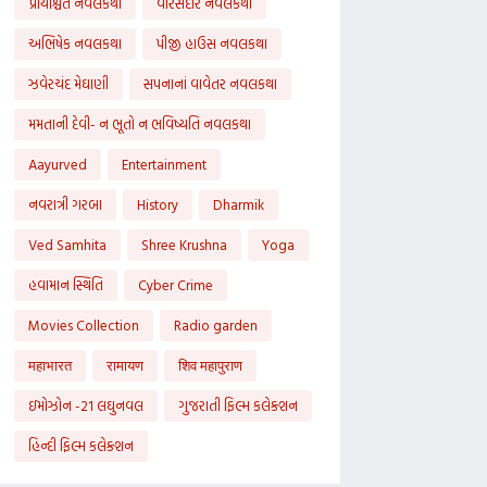
પ્રાયશ્ચિત નવલકથા
વારસદાર નવલકથા
અભિષેક નવલકથા
પીજી હાઉસ નવલકથા
ઝવેરચંદ મેઘાણી
સપનાનાં વાવેતર નવલકથા
મમતાની દેવી- ન ભૂતો ન ભવિષ્યતિ નવલકથા
Aayurved
Entertainment
નવરાત્રી ગરબા
History
Dharmik
Ved Samhita
Shree Krushna
Yoga
હવામાન સ્થિતિ
Cyber Crime
Movies Collection
Radio garden
महाभारत
रामायण
शिव महापुराण
ઇમોઝોન -21 લઘુનવલ
ગુજરાતી ફિલ્મ કલેક્શન
હિન્દી ફિલ્મ કલેક્શન