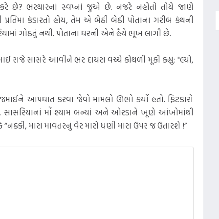
રે છે? ભરથારનાં સ્વપ્નાં જુએ છે. નજરે નહોતો તોયે જાણે
રતિમા કંડારતો હોય, તેમ એ બેઠી બેઠી પોતાના ગરીબ કંથની
િયરિયામાં ગોઠતું નથી. પોતાના ઘરની એને હૈયે ભૂખ લાગી છે.
રાજે સાસરે આવીને ભર દાયરા વચ્ચે કોથળી મૂકી કહ્યું: "લ્યો,
ાઈને આપઘાત કરવા જેવો મામલો ઊભો કર્યો હતો. ફિટકારો
. સાસરિયાનાં મોં શ્યામ બન્યાં અને ઓરડાને ખૂણે આંખોમાંથી
“નક્કી, મારાં માવતરનું વેર મારો ધણી મારા ઉપર જ ઉતારશે !”