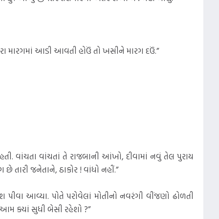
તમારા મારગમાં આડી આવતી હોઉં તો ખસીને મારગ દઉં.”
. વાંચતા વાંચતાં તે રાજબાની આંખો, દીવામાં નવું તેલ પુરાય
ે તારી જનેતાને, ઠાકોર ! વાંધો નહીં.”
છાશ પીવા આવ્યા. પોતે પરોવેલાં મોતીનો નવરંગી વીંજણો ઢોળતી
મ ક્યાં સુધી બેસી રહેશો ?”