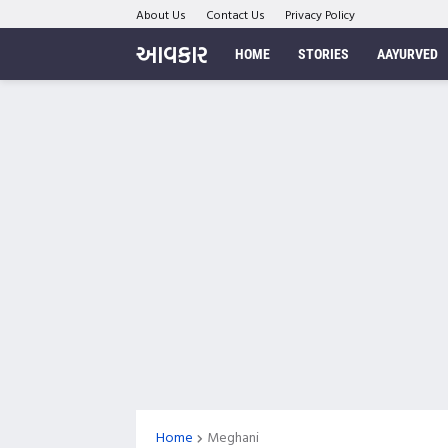
About Us
Contact Us
Privacy Policy
આવકાર
HOME
STORIES
AAYURVED
Home
Meghani