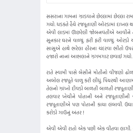
સસરાના ગામનાં ઝાડવાને છેલ્લામાં છેલ્લા રામ
ગયો. ધડકતે હૈયે રજપૂતાણી ઓરડામાં દાખલ થઈ.
એવી લાડમાં ઊછરેલી જોબનવંતીએ આવીને તર
સૂનકાર ઘરને વાળ્યું. ફરી ફરી વાળ્યું. ઓ
સાસુએ હાથે ભરેલા હીરના ચંદરવા ભીતો ઉપ
હજારો નાનાં આભલાને ઝગમગાટ છવાઈ ગયો.
રાતે સ્વામી પાસે બેસીને મોતીનો વીંજણો ઢો
અબોલ રજપૂતે વાળુ કરી લીધું. પિયરથી આણા
તેલનો ઝાંખો દીવડો બાળતી બાળતી રજપૂતાણી 
તલવાર ખેચીને પોતાની અને રજપૂતાણીની વચ
રજપૂતાણીએ પણ પોતાની કાયા લંબાવી. ઉઘા
કરોડો ગાઉનું અંતર !
એવી એવી રાતો એક પછી એક વીતવા લાગી. 