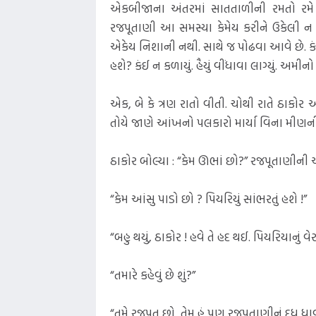
એકબીજાના અંતરમાં સાતતાળીની રમતો રમે છ
રજપૂતાણી આ સમસ્યા કેમેય કરીને ઉકેલી ન શ
એકેય નિશાની નથી. સાથે જ પોઢવા આવે છે. કંઈ 
હશે? કંઈ ન કળાયું. હૈયું વીંધાવા લાગ્યું. અમ
એક, બે કે ત્રણ રાતો વીતી. ચોથી રાતે ઠાકોર
તોયે જાણે આંખનો પલકારો માર્યા વિના મીણન
ઠાકોર બોલ્યા : “કેમ ઊભાં છો?” રજપૂતાણીની
“કેમ આંસુ પાડો છો ? પિયરિયું સાંભરતું હશે !”
“બહુ થયું, ઠાકોર ! હવે તે હદ થઈ. પિયરિયાનું વેર
“તમારે કહેવું છે શું?”
“તમે રજપૂત છો, તેમ હું પણ રજપૂતાણીનું દૂધ ધા