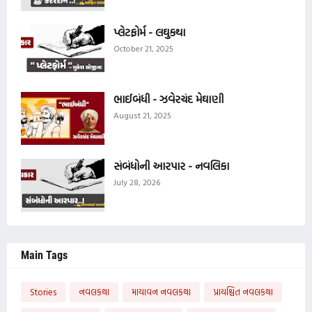
પ્લેટફોર્મ - લઘુકથા
October 21, 2025
ભાઈબંધી - ઝવેરચંદ મેઘાણી
August 21, 2025
સંબંધોની આરપાર - નવલિકા
July 28, 2026
Main Tags
Stories
નવલકથા
માયાવન નવલકથા
પ્રાયશ્ચિત નવલકથા