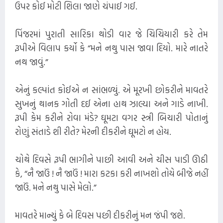
ઉપર કોઈ મોટી શિલા જાણે ચંપાઈ ગઈ.
પિંજરમાં પુરાતી સારિકા થોડી વાર જે ચિચિયારી કરે તેમ
રૂપીએ વિલાપ કર્યો કે “મને નથુ પાસ જાવા દિયો. મારે નાતરે
નથ જાવું.”
એનું કલ્પાંત કોઈએ ન સાંભળ્યું. એ મૂરખી છોકરીને માવતરે
સુખનું થાનક ગોતી દઈ એના હાથ ઝાલ્યા અને ગાડે ​નાખી.
રૂપી કેમ કરીને રોવા મંડે? ઘૂમટા વગર સ્ત્રી બિચારી પોતાનું
રોણું સંતાડે શી રીતે? મેરની દીકરીને ઘૂમટો ન હોય.
ચોથે દિવસે રૂપી ભાગીને પાછી આવી અને ચીસ પાડી ઊઠી
કે, “નૈ જાઉં ! નૈ જાઉં ! મારા કટકા કરી નાખશો તોયે બીજે નહીં
જાઉં. મને નથુ પાસે મેલો.”
માવતરે માન્યું કે બે દિવસ પછી દીકરીનું મન જંપી જશે.