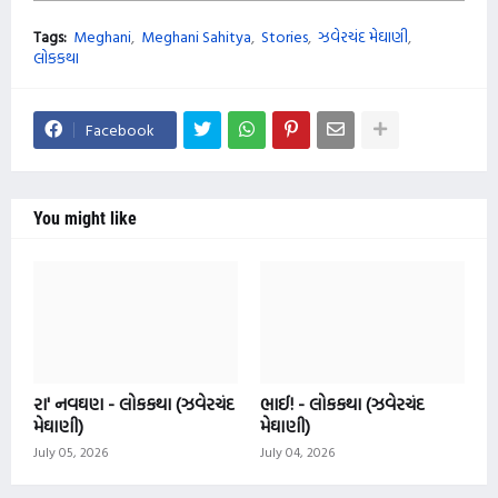
Tags:
Meghani
Meghani Sahitya
Stories
ઝવેરચંદ મેઘાણી
લોકકથા
Facebook
You might like
રા' નવઘણ - લોકકથા (ઝવેરચંદ
ભાઈ! - લોકકથા (ઝવેરચંદ
મેઘાણી)
મેઘાણી)
July 05, 2026
July 04, 2026