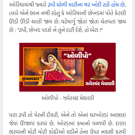
ઓરિયામાંથી જ્યારે
રૂપી ધોળી માટીના થર ખોદી રહી હોય છે
,
ત્યારે એને ભાન નથી રહેતું કે ઓરિયાની ભેખડમાં પોતે કેટલી
ઊંડી ઊંડી ચાલી જાય છે. વટેમાર્ગુ જોતાં જોતાં ચેતવતાં જાય
છે : “રૂપી, ભેખડ પડશે ને તુંને દાટી દેશે, હો બેટા !”
ઓળીપો
- ઝવેરચંદ મેઘાણી
પણ રૂપી તો મેરની દીકરી, એને તો એનાં ઘરખોરડાં આભલાં
જેવાં ઊજળાં કરવાં છે. ઓરડામાં કમાનો વાળવી છે. દાણા
ભરવાની મોટી મોટી કોઠીઓ ઘડીને તેના ઉપર નકશી કરવી