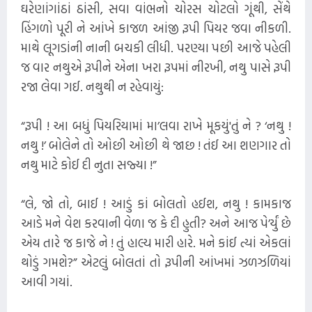
ઘરેણાંગાંઠાં ઠાંસી, સવા વાંભનો ચોરસ ચોટલો ગૂંથી, સેંથે
હિંગળો પૂરી ને આંખે કાજળ આંજી રૂપી પિયર જવા નીકળી.
માથે લૂગડાંની નાની બચકી લીધી. ​પરણ્યા પછી આજે પહેલી
જ વાર નથુએ રૂપીને એના ખરા રૂપમાં નીરખી, નથુ પાસે રૂપી
રજા લેવા ગઈ. નથુથી ન રહેવાયું:
“રૂપી ! આ બધું પિયરિયામાં મા’લવા રાખે મૂકયું'તું ને ? ‘નથુ !
નથુ !’ બોલેને તો ઓછી ઓછી થે જાછ ! તંઈ આ શણગાર તો
નથુ માટે કોઈ દી નુતા સજ્યા !”
“લે, જો તો, બાઈ ! આડું કાં બોલતો હઈશ, નથુ ! કામકાજ
આડે મને વેશ કરવાની વેળા જ કે દી હુતી? અને આજ પે’ર્યું છે
એય તારે જ કાજે ને ! તું હાલ્ય મારી હારે. મને કાંઈ ત્યાં એકલાં
થોડું ગમશે?” એટલું બોલતાં તો રૂપીની આંખમાં ઝળઝળિયાં
આવી ગયાં.