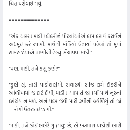
ચિત્ત પરોવાઈ ગયું.
==============
“એક અરર ! માડી ! દીકરીને પીટ્યાંઓએ કામ કરાવેં કરાવેંને
અધમૂઈ કરે નાખી. માથેથી મોડિયો ઉતાર્યા પહેલાં તો મૂવાં
રાખહ જેવાંએ પાણીની હેલ્યું ખેંચાવવા માંડી.”
“પણ, માડી, તને કહ્યું કુણે?”
“કુણે શું, તારી પાડોશણુંએ. સવારથી સાંજ લગે દીકરીને
ઓળીપામાં જ દાટેં દીધી, માડી ! આમ તે જો ! મોં માથે નૂરનો
છાંટોય ન મળે. અને પદમ જેવી મારી રૂપીની હથેળિયું તો જો
— રોગી ઉતરડાઈ જ ગી.”
“માડી, તને કોઈ ભંભેરે ગું (ગયું) છે, હો ! અમારાં પાડોશી ભારી