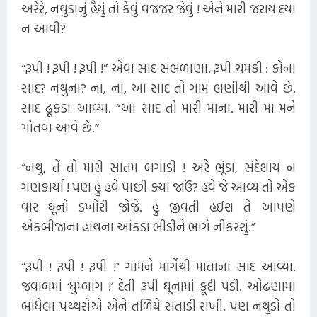
અરેરે, નથુડાનું હૈયું તો કેવું વજજર જેવું ! એને મારી જરાય દયા
ન આવી?
“રૂપી ! રૂપી ! રૂપી !” એવા સાદ સંભળાણા. રૂપી ચમકી : કોના
સાદ? નથુના? ના, ના, આ સાદ તો ગામ ભણીથી આવે છે.
સાદ ઢૂકડા આવ્યા. “આ સાદ તો મારી માના. મારી મા મને
ગોતવા આવે છે.”
“નથુ, તેં તો મારી સાતમ બગાડી ! અરે ભૂંડા, સંદેશાય ન
ગણકાર્યા ! પણ હું હવે પાછી ક્યાં જાઉં? હવે જે આવ્ય તો એક
વાર ઘૂનો ડખોરી જોજે. હું જીવતી હઈશ તે આપણે
એકબીજાના હાથના આંકડા ભીડીને ભાગે નીકરશું.”
“રૂપી ! રૂપી ! રૂપી !" ગામને માર્ગેથી માતાના સાદ આવ્યા.
જવાબમાં ‘ધુમ્બાંગ !’ દેતી રૂપી ઘૂનામાં કૂદી પડી. ઓઢણામાં
બાંધેલા પથ્થરોએ એને તળિયે સંતાડી રાખી. પણ નથુડો તો