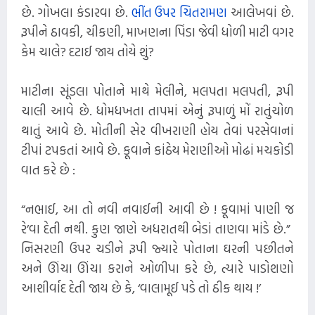
છે. ગોખલા કંડારવા છે.
ભીંત ઉપર ચિતરામણ
આલેખવાં છે.
રૂપીને ઠાવકી, ચીકણી, માખણના પિંડા જેવી ધોળી માટી વગર
કેમ ચાલે? દટાઈ જાય તોયે શું?
માટીના સૂંડલા પોતાને માથે મેલીને, મલપતા મલપતી, રૂપી
ચાલી આવે છે. ધોમધખતા તાપમાં એનું રૂપાળું મોં રાતુંચોળ
થાતું આવે છે. મોતીની સેર વીખરાણી હોય તેવાં પરસેવાનાં
ટીપાં ટપકતાં આવે છે. કૂવાને કાંઠેય મેરાણીઓ મોઢાં મચકોડી
વાત કરે છે :
“નભાઈ, આ તો નવી નવાઈની આવી છે ! કૂવામાં પાણી જ
રે’વા દેતી નથી. કુણ જાણે અધરાતથી બેડાં તાણવા માંડે છે.” ​
નિસરણી ઉપર ચડીને રૂપી જ્યારે પોતાના ઘરની પછીતને
અને ઊંચા ઊંચા કરાને ઓળીપા કરે છે, ત્યારે પાડોશણો
આશીર્વાદ દેતી જાય છે કે, ‘વાલામૂઈ પડે તો ઠીક થાય !’