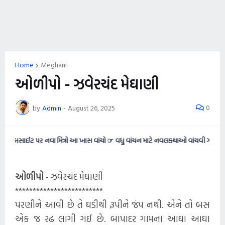
Home
Meghani
ઓળીપો - ઝવેરચંદ મેઘાણી
0
by
Admin
-
August 26, 2025
સાઈટ પર નવા મિત્રો આ ખાસ વાંચો ☞ વધુ વાંચન માટે નવલકથાઓ વાંચવી ગમતી હોય તો આ 
ઓળીપો
- ઝવેરચંદ મેઘાણી
*************************
પરણીને આવી છે તે ઘડીથી રૂપીને જંપ નથી. એને તો બસ
એક જ રઢ લાગી ગઈ છે. બાપાદર ગામના આઘા આઘા