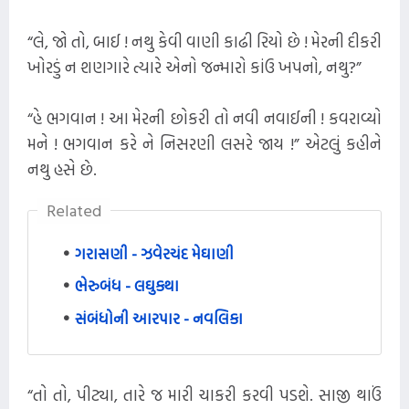
“લે, જો તો, બાઈ ! નથુ કેવી વાણી કાઢી રિયો છે ! મેરની દીકરી
ખોરડું ન શણગારે ત્યારે એનો જન્મારો કાંઉ ખપનો, નથુ?”
“હે ભગવાન ! આ મેરની છોકરી તો નવી નવાઈની ! કવરાવ્યો
મને ! ભગવાન કરે ને નિસરણી લસરે જાય !” એટલું કહીને
નથુ હસે છે.
Related
ગરાસણી - ઝવેરચંદ મેઘાણી
ભેરુબંધ - લઘુકથા
સંબંધોની આરપાર - નવલિકા
“તો તો, પીટ્યા, તારે જ મારી ચાકરી કરવી પડશે. સાજી થાઉં