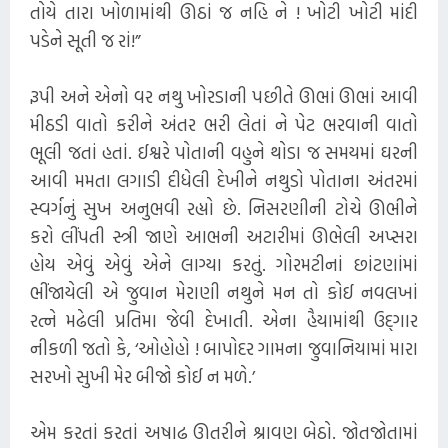
તોયે તારા ખોળામાંથી ઊઠાં જ નહિ ને ! ખોટી ખોટી માંદી
પડેને સૂતી જ રાં!”
રૂપી અને એનો વર નથુ ખોરડાની પછીતે ઊભાં ઊભાં આવી
મીઠડી વાતો કરીને અંતર ભરી લેતાં ને પેટ ભરવાની ​વાતો
ભૂલી જતાં હતાં. ઈશ્વરે પોતાની વહુને થોડા જ સમયમાં ઘરની
આવી મમતા લગાડી દીધેલી દેખીને નથુડો પોતાના અંતરમાં
સ્વર્ગનું સુખ અનુભવી રહ્યો છે. નિસરણીની ટોચે ઊભીને
કરો લીંપતી સ્ત્રી જાણે આભની અટારીમાં ઊભેલી અપ્સરા
હોય એવું એવું એને લાગ્યા કરતું. ગોરમટીનાં છાંટણાંમાં
ભીંજાયેલી એ જુવાન મેરાણી નથુને મન તો કોઈ નવલખાં
રત્ને મઢેલી પ્રતિમા જેવી દેખાતી. એના હૈયામાંથી ઉદ્‌ગાર
નીકળી જતો કે, ‘ઓહોહો ! બાપોદર ગામના જુવાનિયામાં મારા
સરખો સુખી મેર બીજો કોઈ ન મળે.’
એમ કરતાં કરતાં અષાઢ ઊતરીને શ્રાવણ બેઠો. જોતજોતામાં