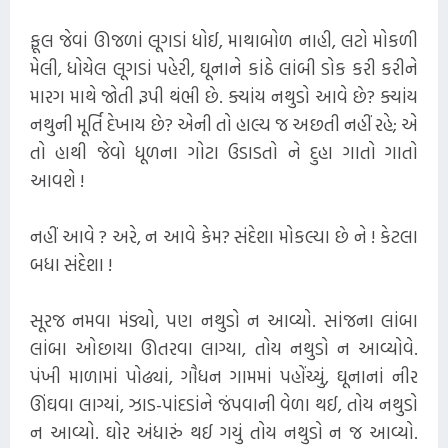
ફૂલ જેવાં ઊજળાં લૂગડાં ધોઈ, માથાબોળ નાહી, લટો મોકળી
મેલી, ધોયેલ લૂગડાં પહેરી, ઘૂનાને કાંઠે લાંબી ડોક કરી કરીને
મારગ માથે જોતી રૂપી થંભી છે. ક્યાંય નથુડો આવે છે? ક્યાંય
નથુની મૂર્તિ દેખાય છે? એની તો હાલ્ય જ અછતી નહીં રહે; એ
તો હાથી જેવો ધૂળના ગોટા ઉડાડતો ને દુહા ગાતો ગાતો
આવશે !
નહીં આવે ? અરે, ન આવે કેમ? સંદેશા મોકલ્યા છે ને ! કેટલા
બધા સંદેશા !
સૂરજ નમવા મંડ્યો, પણ નથુડો ન આવ્યો. સાંજના ​લાંબા
લાંબા ઓછાયા ઊતરવા લાગ્યા, તોય નથુડો ન આવ્યોવે.
પંખી માળામાં પોઢ્યાં, ગૌધન ગામમાં પહોંચ્યું, ઘૂનાનાં નીર
ઊંઘવા લાગ્યાં, ઝાડ-પાંદડાંને જંપવાની વેળા થઈ, તોય નથુડો
ન આવ્યો. ઘોર અંધારું થઈ ગયું તોય નથુડો ન જ આવ્યો.