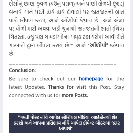
ભેંસોનું છાણ, કુવળ (ઘઉંનું પરાળ) અને પાણી ભેળવી છૂંદણું
બનાવે અને પછી હાથે હાથે દીવાલો પર જાતજાતની ભાત
પાડી લીંપણ કરતા, આને ઑળીપો કે'વાય છે., અને એના
પર ધોળી માટી અથવા ખડી ચુનાથી જાતજાતની ભાતો (ચિત્ર)
ચિતરતા, હજુ પણ ગામડાંઓના અમુક ટકા ઘરોમાં આવી રીતે
ગારમાટી દ્વારા લીંપણ કરાય છે."" આને "
ઑળીપો"
કહેવાય
છે.
_________________________________
Conclusion:
Be sure to check out our
homepage
for the
latest
Updates.
Thanks for visit
this
Post, Stay
connected with us for
more
Posts.
"ગમતી પોસ્ટ નીચે આપેલ સોશિયલ મીડિયા આઈકોનથી શેર
કરશો અને આપના પ્રતિભાવ નીચે આપેલ કોમેન્ટ બોક્સમાં જરૂર
આપશો"