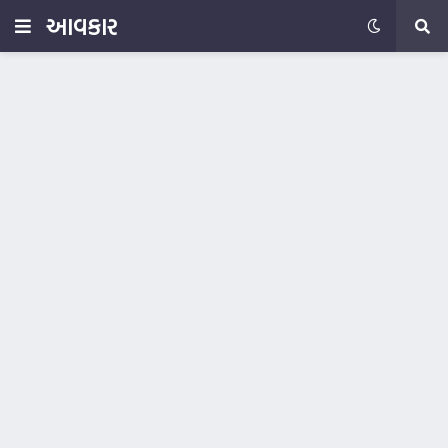
આવકાર