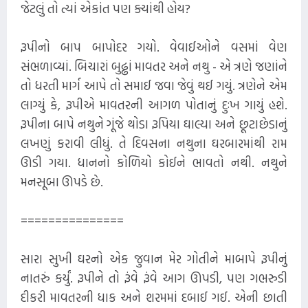
જેટલું તો ત્યાં એકાંત પણ ક્યાંથી હોય?
રૂપીનો બાપ બાપોદર ગયો. વેવાઈઓને વસમાં વેણ
સંભળાવ્યાં. બિચારાં બુઢ્ઢાં માવતર અને નથુ - એ ત્રણે જણાંને
તો ધરતી માર્ગ આપે તો સમાઈ જવા જેવું થઈ ગયું. ત્રણેને એમ
લાગ્યું કે, રૂપીએ માવતરની આગળ પોતાનું દુઃખ ગાયું હશે.
રૂપીના બાપે નથુને ગૂંજે થોડા રૂપિયા ઘાલ્યા અને છૂટાછેડાનું
લખણું કરાવી લીધું. તે દિવસના નથુના ઘરબારમાંથી રામ
ઊડી ગયા. ધાનનો કોળિયો કોઈને ભાવતો નથી. નથુને
મનસૂબા ઊપડે છે.
===============
સારા સુખી ઘરનો એક જુવાન મેર ગોતીને માબાપે રૂપીનું
નાતરું કર્યું. રૂપીને તો રૂંવે રૂંવે આગ ઊપડી, પણ ગભરુડી
દીકરી માવતરની ધાક અને શરમમાં દબાઈ ગઈ. એની છાતી