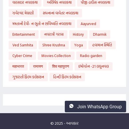
વારસદાર નવલકથા
અભિષેક નવલકથા
પીજી હાઉસ નવલકથા
ઝવેરચંદ મેઘાણી
સપનાનાં વાવેતર નવલકથા
મમતાની દેવી- ન ભૂતો ન ભવિષ્યતિ નવલકથા
Aayurved
Entertainment
નવરાત્રી ગરબા
History
Dharmik
Ved Samhita
Shree Krushna
Yoga
હવામાન સ્થિતિ
Cyber Crime
Movies Collection
Radio garden
महाभारत
रामायण
शिव महापुराण
ઇમોઝોન -21 લઘુનવલ
ગુજરાતી ફિલ્મ કલેક્શન
હિન્દી ફિલ્મ કલેક્શન
Join WhatsApp Group
© 2025 -
આવકાર