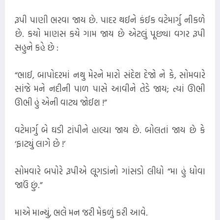
રૂપી પાણી ભરવા જાય છે. પાદર થઈને કંઈક વટેમાર્ગુ નીકળે
છે. કયો માણસ કયે ગામ જાય છે એટલું પૂછ્યા વગર રૂપી
સહુને કહે છે :
“ભાઈ, બાપોદરમાં નથુ મેરને મારો સંદેશ દેજો ને કે, સોમવારે
સાંજે મને નદીની પાળ પાસે આવીને તેડે જાય; ત્યાં ઊભી
ઊભી હું એની વાટ્ય જોઈશ !”
વટેમાર્ગુ બે ઘડી ટાંપીને હાલ્યા જાય છે. બોલતાં જાય છે કે
‘ફાટ્યું લાગે છે !’
સોમવારે બપોરે રૂપીએ લૂગડાંનો ગાંસડો લીધો “મા હું ધોવા
જાઉં છું.”
માએ માન્યું, ભલે મન જરી મેકળું કરી આવે.