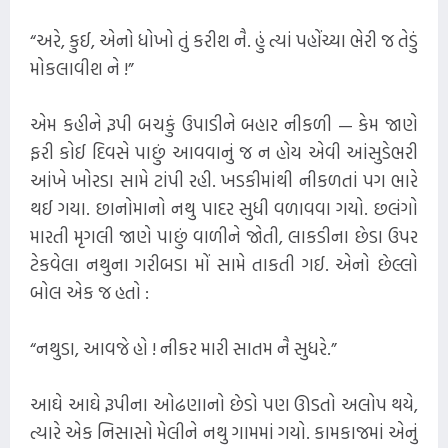
“અરે, કુઈ, એનો ધોખો તું કરીશ નૈ. હું ત્યાં પહોંચ્યા ભેરી જ તેડું
મોકલાવીશ ને !”
એમ કહીને રૂપી બચકું ઉપાડીને બહાર નીકળી — કેમ ​જાણે
ફરી કોઈ દિવસે પાછું આવવાનું જ ન હોય એવી આંસુડેભરી
આંખે ખોરડા સામે ટાંપી રહી. ખડકીમાંથી નીકળતાં પગ ભારે
થઈ ગયા. છાનોમાનો નથુ પાદર સુધી વળાવવા ગયો. છલંગો
મારતી મૃગલી જાણે પાછું વાળીને જોતી, લાકડીના છેડા ઉપર
ટેકવેલા નથુના ગરીબડા મોં સામે તાકતી ગઈ. એનો છેલ્લો
બોલ એક જ હતો :
“નથુડા, આવજે હો ! નીકર મારી સાતમ નૈ સુધરે.”
આઘે આઘે રૂપીના ઓઢણાનો છેડો પણ ઊડતો અલોપ થયે,
ત્યારે એક નિસાસો મેલીને નથુ ગામમાં ગયો. કામકાજમાં એનું