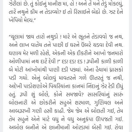
ઝેરીલાં છે. તું કોઈનું માનીશ મા, હો ! અને તેં મને તેડું મોકલ્યું,
તારેં નથુને કીમ ન તેડાવ્યો? ઈ તો રિસાઈને બેઠો છે. ઝટ દેને
ખેપિયો મેલ્ય.”
“ચૂલામાં જાય તારો નથુડો ! મારે એ ભૂતને તેડાવવો જ નથ,
અને લાખ વાતેંય તને પાછી ઈ ઘરને ઉંબરે ચડવા દેવી નથ.
ઘણાય મેર મળી રહેશે, એકની એક દીકરીને આખો જનમારો
ઓળીપામાં નથ દાટેં દેવી !” ​દડ! દડ! દડ ! રૂપીની કાળી કાળી
બે મોટી આંખોમાંથી પાણી દડી પડ્યાં. એના હૈયામાં ધ્રાસકો
પડી ગયો. એનું બોલવું માવતરને ગળે ઊતરતું જ નથી,
અદેખી પાડોશણોએ પિયરિયાંના કાનમાં નિંદાનું ઝેર રેડી દીધું
હતું. રૂપી શું બોલે, કોને સમજાવે? સાસરિયાંનું સારું
બોલનારી એ છોકરીને સહુએ શરમાળ, ગુણિયલ અને
આબરૂરખી ગણી હસી કાઢી. જેમ જેમ એ બોલતી ગઈ, તેમ
તેમ સહુને એને માટે વધુ ને વધુ અનુકંપા ઊપજતી ગઈ.
અબોલ બનીને એ છાનીમાની ઓરડામાં બેસી ગઈ. રોવા