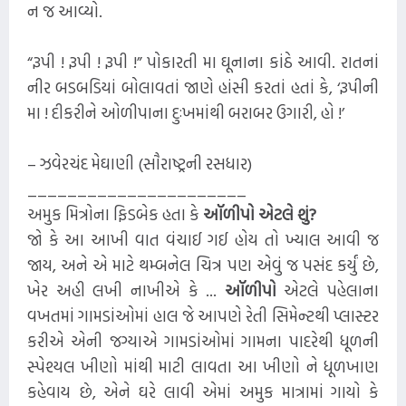
ન જ આવ્યો.
“રૂપી ! રૂપી ! રૂપી !” પોકારતી મા ઘૂનાના કાંઠે આવી. રાતનાં
નીર બડબડિયાં બોલાવતાં જાણે હાંસી કરતાં હતાં કે, ‘રૂપીની
મા ! દીકરીને ઓળીપાના દુઃખમાંથી બરાબર ઉગારી, હો !’
– ઝવેરચંદ મેઘાણી (સૌરાષ્ટ્રની રસધાર)
______________________
અમુક મિત્રોના ફિડબેક હતા કે
ઑળીપો એટલે શું?
જો કે આ આખી વાત વંચાઈ ગઈ હોય તો ખ્યાલ આવી જ
જાય, અને એ માટે થમ્બનેલ ચિત્ર પણ એવું જ પસંદ કર્યું છે,
ખેર અહી લખી નાખીએ કે ...
ઑળીપો
એટલે પહેલાના
વખતમાં ગામડાંઓમાં હાલ જે આપણે રેતી સિમેન્ટથી પ્લાસ્ટર
કરીએ એની જગ્યાએ ગામડાંઓમાં ગામના પાદરેથી ધૂળની
સ્પેશ્યલ ખીણો માંથી માટી લાવતા આ ખીણો ને ધૂળખાણ
કહેવાય છે, એને ઘરે લાવી એમાં અમુક માત્રામાં ગાયો કે