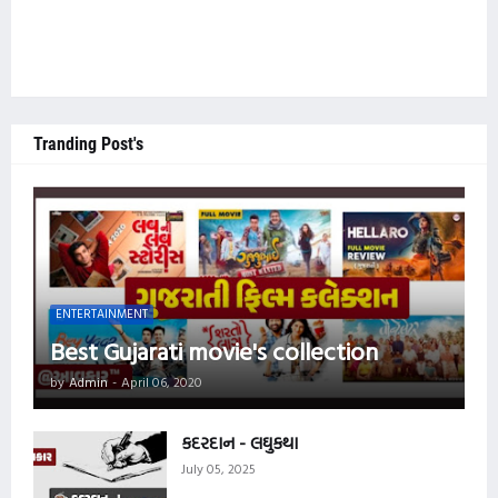
Tranding Post's
ENTERTAINMENT
Best Gujarati movie's collection
by
Admin
-
April 06, 2020
કદરદાન - લઘુકથા
July 05, 2025