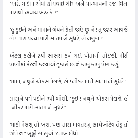
“અરે, ગાંડી ! એમાં કોચવાઈ ગી? અને મા-બાપની રજા વિના
મારાથી અવાય ખરું કે ?”
“હું ફુઈને અને મામાને બેયને કેતી જાઉં છું ને ! તું જરૂર આવજે,
હો ! તારા વન્યા મારી સાતમ નૈ સુધરે, હો નથુડા !”
એટલું કહીને રૂપી સાસરા કને ગઈ. પોતાની તોછડી, મીઠી
વાણીમાં મેરની કન્યાએ તુંકારો દઈને કાલું કાલું વેણ કહ્યું:
“મામા, નથુને ચોકસ મેલજે, હો ! નીકર મારી સાતમ નૈ સુધરે.”
સાસુને પગે પડીને રૂપી બોલી, “ફુઈ ! નથુને ચોકસ મેલજે, હો
! નીકર મારી સાતમ નૈ સુધરે.”
“માડી મેલશું તો ખરાં, પણ તારાં માવતરનું સાચેખોટેય તેડું તો
જોવે ને ” બુઢ્ઢી સાસુએ જવાબ દીધો.