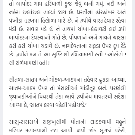
તો બાપોદર ગામ હરિયાળી કુંજ જેવું બની ગયું. નદી અને
નહેરાં છલોછલ હાલ્યાં જાય છે. ધરતીનાં ઢોરઢાંખર અને
પંખીડાં હરખમાં હિલેાળા મારે છે, ને રૂપીયે વારતહેવાર રહેવા
મંડી છે. સવાર પડે છે ને હાથમાં ચોખા-કંકાવટી લઈ રૂપી
બાપોદરનાં દેવસ્થાનો ગોતે છે, પીપળાને અને ગાયને ચાંદલા
કરી કરી ચોખા ચડાવે છે, નાગદેવતાના રાફડા ઉપર દૂધ રેડે
છે. રૂપીને મન તે આ સૃષ્ટિ શી રળિયામણી હતી ! ઓહોહો !
શી રળિયામણી હતી !
શીતળા-સાતમ અને ગોકળ-આઠમના તહેવાર ઢૂકડા આવ્યા.
સાતમ-આઠમ ઉપર તો મેરાણીઓ ગાંડીતૂર બને. પરણેલી
જુવાનડીઓને પિયરથી તેડાં આવે. રૂપીનેય માવતરથી સંદેશા
આવ્યા કે, ‘સાતમ કરવા વહેલી પહોંચજે.’
સાસુ-સસરાએ રાજીખુશીથી પોતાની લાડકવાયી વહુને
મહિયર મહાલવાની રજા આપી. નવી જોડ લૂગડાં પહેરી,