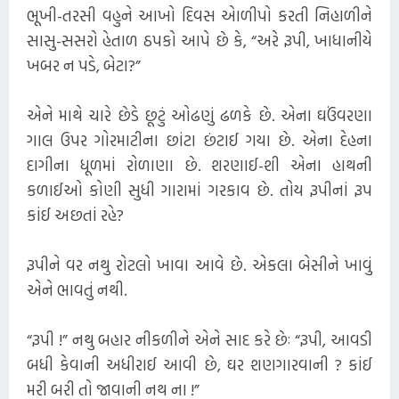
ભૂખી-તરસી વહુને આખો દિવસ એાળીપો કરતી નિહાળીને
સાસુ-સસરો હેતાળ ઠપકો આપે છે કે, “અરે રૂપી, ખાધાનીયે
ખબર ન પડે, બેટા?”
એને માથે ચારે છેડે છૂટું ઓઢણું ઢળકે છે. એના ઘઉંવરણા
ગાલ ઉપર ગોરમાટીના છાંટા છંટાઈ ગયા છે. એના દેહના
દાગીના ધૂળમાં રોળાણા છે. શરણાઈ-શી એના હાથની
કળાઈઓ કોણી સુધી ગારામાં ગરકાવ છે. તોય રૂપીનાં રૂપ
કાંઈ અછતાં રહે?
રૂપીને વર નથુ રોટલો ખાવા આવે છે. એકલા બેસીને ખાવું
એને ભાવતું નથી.
“રૂપી !” નથુ બહાર નીકળીને એને સાદ કરે છેઃ “રૂપી, આવડી
બધી કેવાની અધીરાઈ આવી છે, ઘર શણગારવાની ? કાંઈ
મરી બરી તો જાવાની નથ ના !”