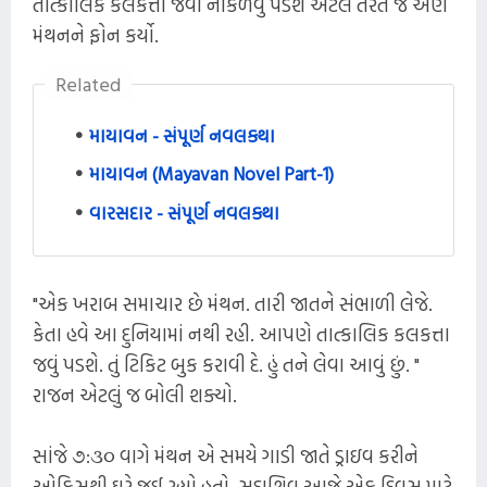
તાત્કાલિક કલકત્તા જવા નીકળવું પડશે એટલે તરત જ એણે
મંથનને ફોન કર્યો.
Related
માયાવન - સંપૂર્ણ નવલકથા
માયાવન (Mayavan Novel Part-1)
વારસદાર - સંપૂર્ણ નવલકથા
"એક ખરાબ સમાચાર છે મંથન. તારી જાતને સંભાળી લેજે.
કેતા હવે આ દુનિયામાં નથી રહી. આપણે તાત્કાલિક કલકત્તા
જવું પડશે. તું ટિકિટ બુક કરાવી દે. હું તને લેવા આવું છું. "
રાજન એટલું જ બોલી શક્યો.
સાંજે ૭:૩૦ વાગે મંથન એ સમયે ગાડી જાતે ડ્રાઇવ કરીને
ઓફિસથી ઘરે જઈ રહ્યો હતો. સદાશિવ આજે એક દિવસ માટે