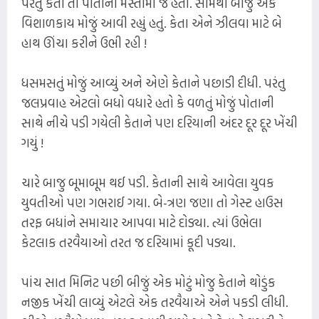
પરંતુ કેતા તો પોતાની મસ્તીમાં જ હતી. સામેથી બીજું એક
વિશાળકાય મોજું આવી રહ્યું હતું. કેતા એને ઝીલવા માટે બે
હાથ ઊંચા કરીને ઉભી રહી !
ધસમસતું મોજું આવ્યું અને એણે કેતાને પછાડી દીધી. પરંતુ
જલપ્રવાહ એટલો બધો વધારે હતો કે વળતું મોજું પોતાની
સાથે નીચે પડી ગયેલી કેતાને પણ દરિયાની અંદર દૂર દૂર ખેંચી
ગયું !
ચારે બાજુ બૂમાબૂમ થઈ પડી. કેતાની સાથે આવેલા યુવક
યુવતીઓ પણ ગભરાઈ ગયા. બે-ત્રણ જણા તો ગેસ્ટ હાઉસ
તરફ બધાંને સમાચાર આપવા માટે દોડ્યા. ત્યાં ઉભેલા
કેટલાક તરવૈયાઓ તરત જ દરિયામાં કૂદી પડ્યા.
પાંચ સાત મિનિટ પછી બીજું એક મોટું મોજુ કેતાને થોડુંક
નજીક ખેંચી લાવ્યું એટલે એક તરવૈયાએ એને પકડી લીધી.