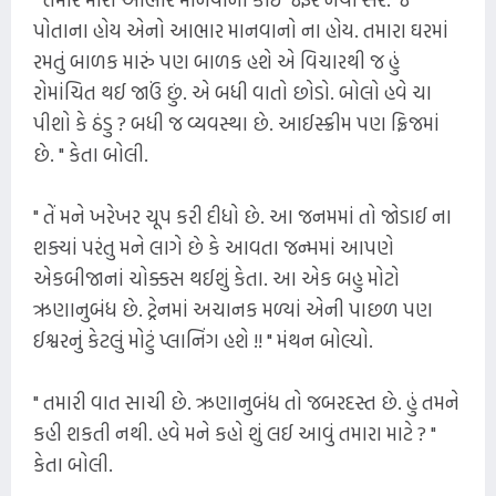
પોતાના હોય એનો આભાર માનવાનો ના હોય. તમારા ઘરમાં
રમતું બાળક મારું પણ બાળક હશે એ વિચારથી જ હું
રોમાંચિત થઈ જાઉં છું. એ બધી વાતો છોડો. બોલો હવે ચા
પીશો કે ઠંડુ ? બધી જ વ્યવસ્થા છે. આઈસ્ક્રીમ પણ ફ્રિજમાં
છે. " કેતા બોલી.
" તેં મને ખરેખર ચૂપ કરી દીધો છે. આ જનમમાં તો જોડાઈ ના
શક્યાં પરંતુ મને લાગે છે કે આવતા જન્મમાં આપણે
એકબીજાનાં ચોક્કસ થઈશું કેતા. આ એક બહુ મોટો
ઋણાનુબંધ છે. ટ્રેનમાં અચાનક મળ્યાં એની પાછળ પણ
ઈશ્વરનું કેટલું મોટું પ્લાનિંગ હશે !! " મંથન બોલ્યો.
" તમારી વાત સાચી છે. ઋણાનુબંધ તો જબરદસ્ત છે. હું તમને
કહી શકતી નથી. હવે મને કહો શું લઈ આવું તમારા માટે ? "
કેતા બોલી.