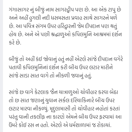
ગંગાસાગર નું બીજું નામ સાગરદ્વીપ પણ છે. આ એક ટાપુ છે
અને અહીં હુગલી નદી ધસમસતા પ્રવાહ સાથે સાગરને મળે
છે. આ પવિત્ર સંગમ ઉપર હરિદ્વારની જેમ દીપદાન પણ થતું
હોય છે. અને એ પછી શ્રદ્ધાળુઓ કપિલમુનિ આશ્રમમાં દર્શન
કરે છે.
બીજું તો અહીં કંઈ જોવાનું હતું નહીં એટલે સાંજે દીપદાન વગેરે
પતાવી કપિલમુનિનાં દર્શન કરી બીચ ઉપર લટાર મારીને
સાંજે સાડા સાત વાગે તો નીકળી જવાનું હતું.
સાંજે છ વાગે કેટલાક જૈન યાત્રાળુઓ ચોવીહાર કરવા બેઠા
તો છ સાત જણાનું યુવાન સર્કલ દરિયાકિનારે બીચ ઉપર
લટાર મારવા નીકળ્યું. મૃદુલામાસી તો ચોવીહાર નહોતાં કરતાં
પરંતુ વાની તકલીફ ના કારણે એમને બીચ ઉપર ફરવામાં આ
ઉંમરે કોઈ રસ ન હતો. એટલે એ ધર્મશાળામાં જ રોકાયાં.