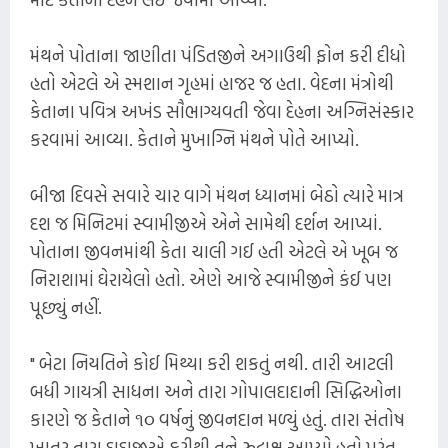
મંથને પોતાના જાણીતા પંડિતજીને અગાઉથી ફોન કરી દીધો
હતો એટલે એ સ્મશાન ગૃહમાં હાજર જ હતા. વેદના મંત્રોથી
કેતાના પવિત્ર અખંડ સૌભાગ્યવતી જેવા દેહના અગ્નિસંસ્કાર
કરવામાં આવ્યા. કેતાને મુખાગ્નિ મંથને પોતે આપ્યો.
બીજા દિવસે સવારે ચાર વાગે મંથન ધ્યાનમાં બેઠો ત્યારે માત્ર
દશ જ મિનિટમાં સ્વામીજીએ એને સામેથી દર્શન આપ્યાં.
પોતાના જીવનમાંથી કેતા ચાલી ગઈ હતી એટલે એ ખૂબ જ
નિરાશામાં ઘેરાયેલો હતો. એણે આજે સ્વામીજીને કંઈ પણ
પૂછ્યું નહીં.
" બેટા નિયતિને કોઈ મિથ્યા કરી શકતું નથી. તારી આટલી
બધી ગાયત્રી સાધના અને તારા ગોપાલદાદાની સિદ્ધિઓના
કારણે જ કેતાને ૧૦ વર્ષનું જીવનદાન મળ્યું હતું. તારા સંતોષ
ખાતર તારા દાદાજીએ ફરીથી તને રુદ્રાક્ષ આપ્યો હતો પરંતુ