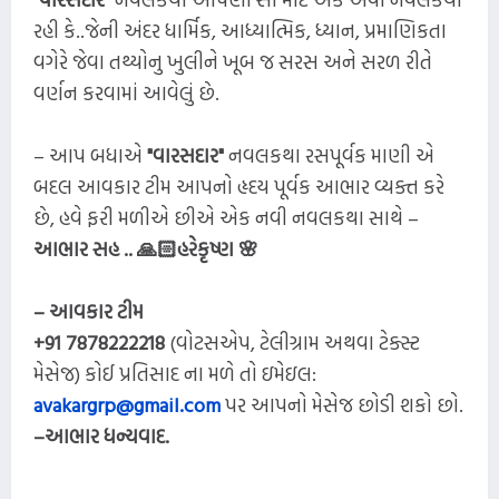
રહી કે..જેની અંદર ધાર્મિક, આધ્યાત્મિક, ધ્યાન, પ્રમાણિકતા
વગેરે જેવા તથ્યોનુ ખુલીને ખૂબ જ સરસ અને સરળ રીતે
વર્ણન કરવામાં આવેલું છે.
– આપ બધાએ
"વારસદાર"
નવલકથા રસપૂર્વક માણી એ
બદલ આવકાર ટીમ આપનો હૃદય પૂર્વક આભાર વ્યક્ત કરે
છે, હવે ફરી મળીએ છીએ એક નવી નવલકથા સાથે –
આભાર સહ .. 🙏🏻હરેકૃષ્ણ 🌸
– આવકાર ટીમ
+91 7878222218
(વોટસએપ, ટેલીગ્રામ અથવા ટેક્સ્ટ
મેસેજ) કોઈ પ્રતિસાદ ના મળે તો ઇમેઇલ:
avakargrp@gmail.com
પર આપનો મેસેજ છોડી શકો છો.
–આભાર ધન્યવાદ.