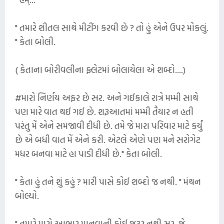
" તમારે શીતલ સાથે મીટીંગ કરવી છે ? તો હું એને ઉપર મોકલું.
" કેતા બોલી.
( કેતાના બોરીવલીના ફ્લેટમાં બોલાયેલા એ શબ્દો....)
#મારો નિર્ણય અફર છે સર. અને ગઈકાલે રાત્રે મમ્મી સાથે
પણ મારે વાત થઈ ગઈ છે. શરૂઆતમાં મમ્મી તૈયાર ન હતી
પરંતુ મેં એને સમજાવી દીધી છે. તમે જે મારા પરિવાર માટે કર્યું
છે એ બધી વાત મેં એને કરી. એટલે એણે પણ મને સરોગેટ
મધર બનવા માટે હા પાડી દીધી છે." કેતા બોલી.
" કેતા હું તને શું કહું ? મારી પાસે કોઈ શબ્દો જ નથી. " મંથન
બોલ્યો.
" તમારે મારો આભાર માનવાની કોઈ જરૂર નથી સર. જે