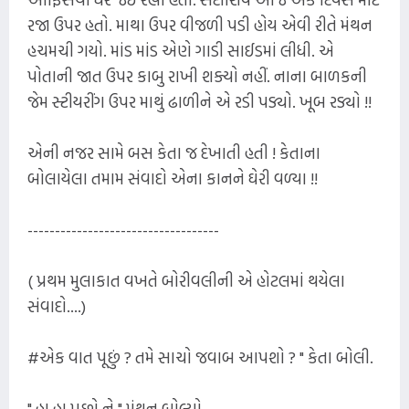
રજા ઉપર હતો. માથા ઉપર વીજળી પડી હોય એવી રીતે મંથન
હચમચી ગયો. માંડ માંડ એણે ગાડી સાઈડમાં લીધી. એ
પોતાની જાત ઉપર કાબુ રાખી શક્યો નહીં. નાના બાળકની
જેમ સ્ટીયરીંગ ઉપર માથું ઢાળીને એ રડી પડ્યો. ખૂબ રડ્યો !!
એની નજર સામે બસ કેતા જ દેખાતી હતી ! કેતાના
બોલાયેલા તમામ સંવાદો એના કાનને ઘેરી વળ્યા !!
-----------------------------------
( પ્રથમ મુલાકાત વખતે બોરીવલીની એ હોટલમાં થયેલા
સંવાદો....)
#એક વાત પૂછું ? તમે સાચો જવાબ આપશો ? " કેતા બોલી.
" હા હા પૂછો ને " મંથન બોલ્યો.