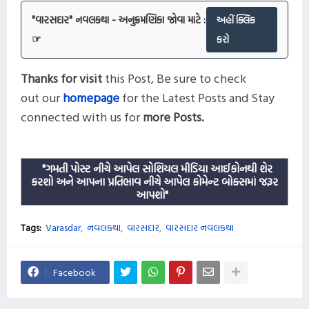
"વારસદાર" નવલકથા - અનુક્રમણિકા જોવા માટે :
અહીં ક્લિક
☞
કરો
Thanks for visit
this
Post,
Be sure to check
out our
homepage
for the Latest Posts and
Stay
connected with us for
more
Posts.
"ગમતી પોસ્ટ નીચે આપેલ સોશિયલ મીડિયા આઈકોનથી શેર
કરશો અને આપના પ્રતિભાવ નીચે આપેલ કોમેન્ટ બોક્સમાં જરૂર
આપશો"
Tags:
Varasdar
નવલકથા
વારસદાર
વારસદાર નવલકથા
Facebook