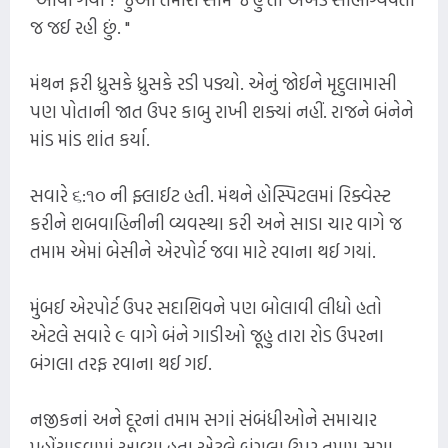
જ જઈ રહી છું. "
મંથન ફરી ધ્રુસકે ધ્રુસકે રડી પડ્યો. એનું જોઈને મૃદુલામાસી
પણ પોતાની જાત ઉપર કાબુ રાખી શક્યાં નહીં. રાજને બંનેને
માંડ માંડ શાંત કર્યા.
સવારે ૬:૧૦ ની ફ્લાઈટ હતી. મંથને હોસ્પિટલમાં રિક્વેસ્ટ
કરીને શબવાહિનીની વ્યવસ્થા કરી અને સાડા ચાર વાગે જ
તમામ એમાં બેસીને એરપોર્ટ જવા માટે રવાના થઈ ગયાં.
મુંબઈ એરપોર્ટ ઉપર સદાશિવને પણ બોલાવી લીધો હતો
એટલે સવારે ૯ વાગે બંને ગાડીઓ જૂહુ તારા રોડ ઉપરના
બંગલા તરફ રવાના થઈ ગઈ.
નજીકનાં અને દૂરનાં તમામ સગાં સંબંધીઓને સમાચાર
પહોંચાડવામાં આવ્યા હતા એટલે બંગલા ઉપર તમામ સગા