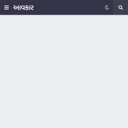
આવકાર