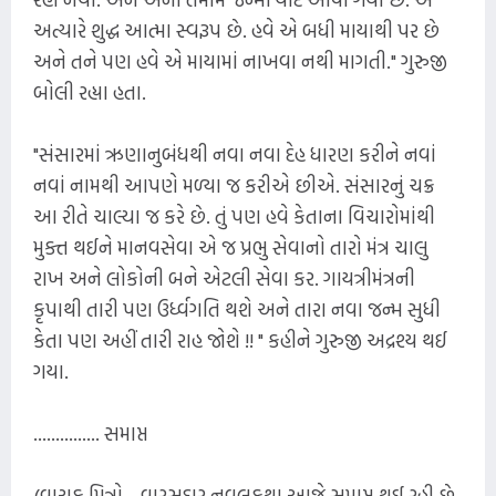
અત્યારે શુદ્ધ આત્મા સ્વરૂપ છે. હવે એ બધી માયાથી પર છે
અને તને પણ હવે એ માયામાં નાખવા નથી માગતી." ગુરુજી
બોલી રહ્યા હતા.
"સંસારમાં ઋણાનુબંધથી નવા નવા દેહ ધારણ કરીને નવાં
નવાં નામથી આપણે મળ્યા જ કરીએ છીએ. સંસારનું ચક્ર
આ રીતે ચાલ્યા જ કરે છે. તું પણ હવે કેતાના વિચારોમાંથી
મુક્ત થઈને માનવસેવા એ જ પ્રભુ સેવાનો તારો મંત્ર ચાલુ
રાખ અને લોકોની બને એટલી સેવા કર. ગાયત્રીમંત્રની
કૃપાથી તારી પણ ઉર્ધ્વગતિ થશે અને તારા નવા જન્મ સુધી
કેતા પણ અહીં તારી રાહ જોશે !! " કહીને ગુરુજી અદ્રશ્ય થઈ
ગયા.
............... સમાપ્ત
(વાચક મિત્રો... વારસદાર નવલકથા આજે સમાપ્ત થઈ રહી છે.