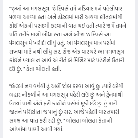
"જુઓ આ મંગલસૂત્ર. જે દિવસે તમે નડિયાદ મને પહેલીવાર
મળવા આવ્યા હતા અને હોટલમાં મારી અથવા શીતલમાંથી
કોઈ એકની પસંદગી કરવાની વાત થઈ હતી ત્યારે જ મેં તમને
પતિ તરીકે માની લીધા હતા અને બીજા જ દિવસે આ
મંગલસૂત્ર મેં ખરીદી લીધું હતું. આ મંગલસૂત્ર માત્ર પર્સમાં
રાખવા માટે નથી લીધું સર. રોજ એક વાર ઘરે આ મંગળસૂત્ર
કોઈને ખ્યાલ ન આવે એ રીતે બે મિનિટ માટે પહેરીને ઉતારી
દઉં છું. " કેતા બોલતી હતી.
"છેલ્લાં નવ વર્ષથી હું અહીં જોબ કરવા આવું છું ત્યારે ઘરેથી
બહાર નીકળીને આ મંગલસૂત્ર પહેરી લઉં છું અને ટ્રેનમાંથી
ઉતર્યા પછી એને ફરી કાઢીને પર્સમાં મૂકી દઉં છું. હું મારી
જાતને પરિણીતા જ માનું છું સર. આજે પહેલી વાર તમારી
સમક્ષ આ વાત કરી રહી છું. " બોલતાં બોલતાં કેતાની
આંખોમાં પાણી આવી ગયાં.