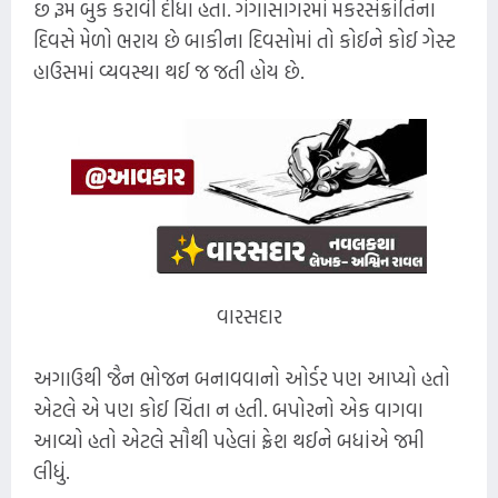
છ રૂમ બુક કરાવી દીધા હતા. ગંગાસાગરમાં મકરસંક્રાંતિના
દિવસે મેળો ભરાય છે બાકીના દિવસોમાં તો કોઈને કોઈ ગેસ્ટ
હાઉસમાં વ્યવસ્થા થઈ જ જતી હોય છે.
વારસદાર
અગાઉથી જૈન ભોજન બનાવવાનો ઓર્ડર પણ આપ્યો હતો
એટલે એ પણ કોઈ ચિંતા ન હતી. બપોરનો એક વાગવા
આવ્યો હતો એટલે સૌથી પહેલાં ફ્રેશ થઈને બધાંએ જમી
લીધું.