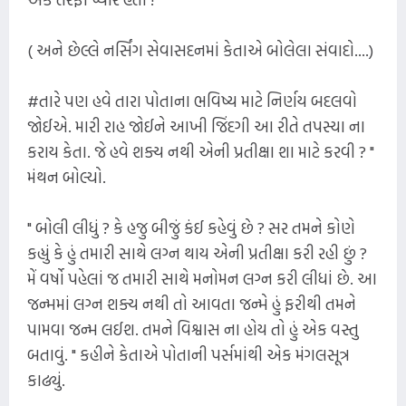
( અને છેલ્લે નર્સિંગ સેવાસદનમાં કેતાએ બોલેલા સંવાદો....)
#તારે પણ હવે તારા પોતાના ભવિષ્ય માટે નિર્ણય બદલવો
જોઈએ. મારી રાહ જોઈને આખી જિંદગી આ રીતે તપસ્યા ના
કરાય કેતા. જે હવે શક્ય નથી એની પ્રતીક્ષા શા માટે કરવી ? "
મંથન બોલ્યો.
" બોલી લીધું ? કે હજુ બીજું કંઈ કહેવું છે ? સર તમને કોણે
કહ્યું કે હું તમારી સાથે લગ્ન થાય એની પ્રતીક્ષા કરી રહી છું ?
મેં વર્ષો પહેલાં જ તમારી સાથે મનોમન લગ્ન કરી લીધાં છે. આ
જન્મમાં લગ્ન શક્ય નથી તો આવતા જન્મે હું ફરીથી તમને
પામવા જન્મ લઈશ. તમને વિશ્વાસ ના હોય તો હું એક વસ્તુ
બતાવું. " કહીને કેતાએ પોતાની પર્સમાંથી એક મંગલસૂત્ર
કાઢ્યું.