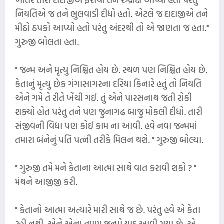
નિયતિએ જ તને ભુલવાડી દીધો હતો. એટલે જ દાદાજીએ તને
મીઠો ઠપકો આપ્યો હતો પરંતુ અંદરથી તો એ જાણતા જ હતા."
ગુરુજી બોલતા હતા.
" જન્મ અને મૃત્યુ નિશ્ચિત હોય છે. સ્થળ પણ નિશ્ચિત હોય છે.
કેતાનું મૃત્યુ છેક ગંગાસાગરના દરિયા કિનારે હતું તો નિયતિ
એને ગમે તે રીતે ખેંચી ગઈ. તું એને પારસનાથ જતી રોકી
શક્યો હોત પરંતુ તને પણ જુનાગઢ બાજુ મોકલી દીધો. તારી
સંજીવની વિદ્યા પણ કોઈ કામ ના આવી. હવે નવા જન્મમાં
તમારા બંનેનું પતિ પત્ની તરીકે મિલન થશે. " ગુરુજી બોલ્યા.
" ગુરુજી તમે મને કેતાના આત્મા સાથે વાત કરાવી શકો ? "
મંથને આજીજી કરી.
" કેતાનો આત્મા અત્યારે મારી સાથે જ છે. પરંતુ હવે એ કેતા
રહી નથી. એને એના તમામ જન્મો યાદ આવી ગયા છે. એ