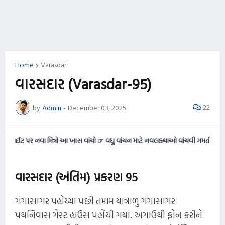
Home
Varasdar
વારસદાર (Varasdar-95)
22
by
Admin
-
December 03, 2025
નવા મિત્રો આ ખાસ વાંચો ☞ વધુ વાંચન માટે નવલકથાઓ વાંચવી ગમતી હોય તો આ વેબસાઈટન
વારસદાર (અંતિમ) પ્રકરણ 95
ગંગાસાગર પહોંચ્યા પછી તમામ યાત્રાળુ ગંગાસાગર
પથનિવાસ ગેસ્ટ હાઉસ પહોંચી ગયાં. અગાઉથી ફોન કરીને