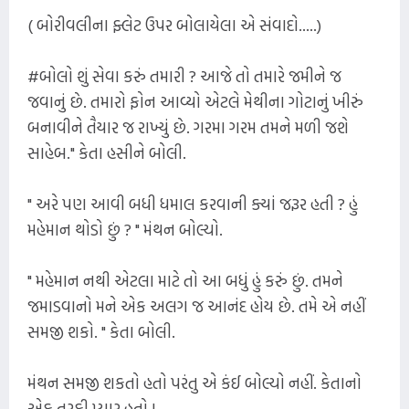
( બોરીવલીના ફ્લેટ ઉપર બોલાયેલા એ સંવાદો.....)
#બોલો શું સેવા કરું તમારી ? આજે તો તમારે જમીને જ
જવાનું છે. તમારો ફોન આવ્યો એટલે મેથીના ગોટાનું ખીરું
બનાવીને તૈયાર જ રાખ્યું છે. ગરમા ગરમ તમને મળી જશે
સાહેબ." કેતા હસીને બોલી.
" અરે પણ આવી બધી ધમાલ કરવાની ક્યાં જરૂર હતી ? હું
મહેમાન થોડો છું ? " મંથન બોલ્યો.
" મહેમાન નથી એટલા માટે તો આ બધું હું કરું છું. તમને
જમાડવાનો મને એક અલગ જ આનંદ હોય છે. તમે એ નહીં
સમજી શકો. " કેતા બોલી.
મંથન સમજી શકતો હતો પરંતુ એ કંઈ બોલ્યો નહીં. કેતાનો
એક તરફી પ્યાર હતો !