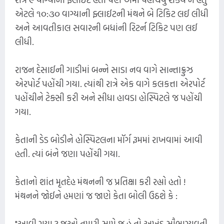
એટલે ૧૦:૩૦ વાગ્યાની ફ્લાઈટની મંથને બે ટિકિટ લઈ લીધી
અને આવતીકાલ સવારની બધાંની રિટર્ન ટિકિટ પણ લઈ
લીધી.
રાજન દેસાઈની ગાડીમાં બન્ને સાડા નવ વાગે સાન્તાક્રુઝ
એરપોર્ટ પહોંચી ગયા. ત્યાંથી રાત્રે એક વાગે કલકત્તા એરપોર્ટ
પહોંચીને ટેક્સી કરી અને સીધા હાવડા હોસ્પિટલે જ પહોંચી
ગયા.
કેતાની ડેડ બોડીને હોસ્પિટલના મૉર્ગ રૂમમાં રાખવામાં આવી
હતી. ત્યાં બંને જણા પહોંચી ગયા.
કેતાનો શાંત મૃતદેહ મંથનની જ પ્રતિક્ષા કરી રહ્યો હતો !
મંથનને જોઈને હમણાં જ જાણે કેતા બોલી ઉઠશે કે :
"આવી ગયા ? જુઓ તમારી સામે જ હું તો અખંડ સૌભાગ્યવતી