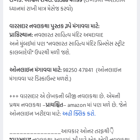
ધ્યાનમાં રાખી માત્ર મેસેજ કરવો)
વારસદાર નવલકથા પુસ્તક રૂપે મંગાવવા માટે:
પ્રાપ્તિસ્થાન:
નવભારત સાહિત્ય મંદિર અમદાવાદ
અને મુંબઈમાં પણ "નવભારત સાહિત્ય મંદિર પ્રિન્સેસ સ્ટ્રીટ
કાલબાદેવી" ઉપરથી મળી જશે.
ઓનલાઇન મંગાવવા માટે:
98250 47841 (ઓનલાઇન
મંગાવવા પર ડિસ્કાઉન્ટ મળશે.)
+++ વારસદાર એ લેખકની બીજી નવલકથા છે. એમની
પ્રથમ નવલકથા –
પ્રાયશ્ચિત
– amazon માં પણ મળે છે. જેને
ઓનલાઇન ખરીદવા માટે:
અહી ક્લિક કરો.
_______________આવકાર ઓનર તરફથી👇
"વારસદાર"
નવલકથા આપણાં સૌ માટે એક એવી નવલકથા