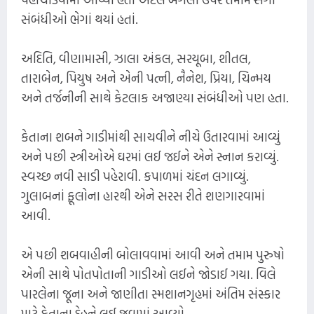
સંબંધીઓ ભેગાં થયાં હતાં.
અદિતિ, વીણામાસી, ઝાલા અંકલ, સરયૂબા, શીતલ,
તારાબેન, પિયુષ અને એની પત્ની, નૈનેશ, પ્રિયા, ચિન્મય
અને તર્જનીની સાથે કેટલાક અજાણ્યા સંબંધીઓ પણ હતા.
કેતાના શબને ગાડીમાંથી સાચવીને નીચે ઉતારવામાં આવ્યું
અને પછી સ્ત્રીઓએ ઘરમાં લઈ જઈને એને સ્નાન કરાવ્યું.
સ્વચ્છ નવી સાડી પહેરાવી. કપાળમાં ચંદન લગાવ્યું.
ગુલાબનાં ફૂલોના હારથી એને સરસ રીતે શણગારવામાં
આવી.
એ પછી શબવાહીની બોલાવવામાં આવી અને તમામ પુરુષો
એની સાથે પોતપોતાની ગાડીઓ લઈને જોડાઈ ગયા. વિલે
પારલેના જૂના અને જાણીતા સ્મશાનગૃહમાં અંતિમ સંસ્કાર
માટે કેતાના દેહને લઈ જવામાં આવ્યો.