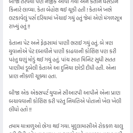
બીજો તરવૈયો પણ નજીક આવી ગયો અને કેતાને ઘસડીને
કિનારે લાવ્યા. કેતા બેહોશ થઈ ચૂકી હતી ! કેતાએ ખભે
લટકાવેલું પર્સ દરિયામાં ખેંચાઈ ગયું હતું જેમાં એણે મંગળસૂત્ર
રાખ્યું હતું !!
કેતાના પેટ અને ફેફસામાં પાણી ભરાઈ ગયું હતું. બે ત્રણ
યુવાનોએ પેટ દબાવીને પાણી કાઢવાની કોશિશ પણ કરી
પરંતુ ઘણું મોડું થઈ ગયું હતું. પાંચ સાત મિનિટ સુધી સતત
પાણીમાં ડૂબેલી કેતાએ આ દુનિયા છોડી દીધી હતી. એના
પ્રાણ નીકળી ચૂક્યા હતા.
બીજા એક એક્સપર્ટ યુવાને સીઆરપી આપીને એના પ્રાણ
બચાવવાની કોશિશ કરી પરંતુ નિયતિએ પોતાનો ખેલ ખેલી
લીધો હતો !!
તમામ યાત્રાળુઓ ભેગા થઈ ગયા. મૃદુલામાસીએ રોકકળ ચાલુ