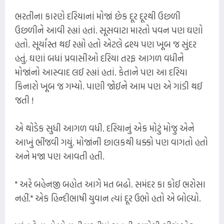
ભરતીના કારણે દરિયાનાં મોજાં છેક દૂર દૂરથી ઉછળી
ઉછળીને આવી રહ્યાં હતાં. સૂસવાટા મારતો પવન પણ ઘણો
હતો. સૂર્યાસ્ત થઈ રહ્યો હતો એટલે દ્રશ્ય પણ ખૂબ જ સુંદર
હતું. ઘણાં બધાં પ્રવાસીઓ દરિયા તરફ આગળ વધીને
મોજાંનો આસ્વાદ લઈ રહ્યાં હતાં. કેતાને પણ આ દરિયા
કિનારો ખૂબ જ ગમ્યો. પાણી જોઈને આમ પણ એ ગાંડી થઈ
જતી !
એ થોડેક સુધી આગળ વધી. દરિયાનું એક મોટું મોજુ એને
આખું ભીંજવી ગયું. મોજાંની છાલકથી ધક્કો પણ વાગતો હતો
અને મજા પણ આવતી હતી.
" અરે બહેનજી બહોત આગે મત બઢો. સમંદર કા કોઈ ભરોસા
નહીં." એક હિન્દીભાષી યુવાન ત્યાં દૂર ઉભો હતો એ બોલ્યો.