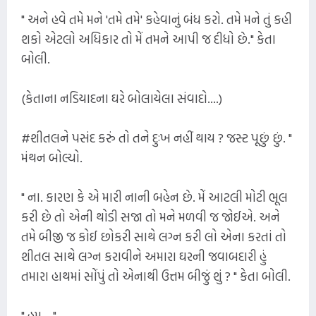
" અને હવે તમે મને 'તમે તમે' કહેવાનું બંધ કરો. તમે મને તું કહી
શકો એટલો અધિકાર તો મેં તમને આપી જ દીધો છે." કેતા
બોલી.
(કેતાના નડિયાદના ઘરે બોલાયેલા સંવાદો....)
#શીતલને પસંદ કરું તો તને દુઃખ નહીં થાય ? જસ્ટ પૂછું છું. "
મંથન બોલ્યો.
" ના. કારણ કે એ મારી નાની બહેન છે. મેં આટલી મોટી ભૂલ
કરી છે તો એની થોડી સજા તો મને મળવી જ જોઈએ. અને
તમે બીજી જ કોઈ છોકરી સાથે લગ્ન કરી લો એના કરતાં તો
શીતલ સાથે લગ્ન કરાવીને અમારા ઘરની જવાબદારી હું
તમારા હાથમાં સોંપું તો એનાથી ઉત્તમ બીજું શું ? " કેતા બોલી.
" હમ્... "