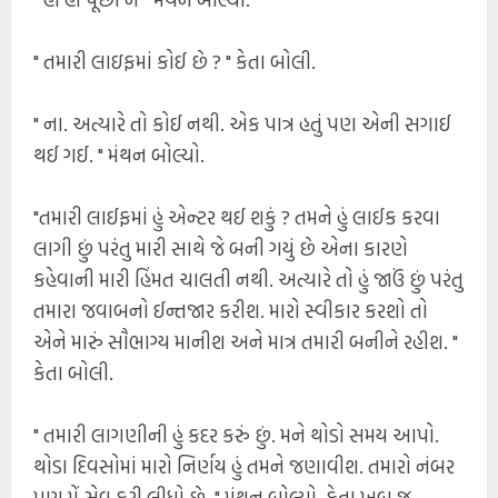
" તમારી લાઇફમાં કોઈ છે ? " કેતા બોલી.
" ના. અત્યારે તો કોઈ નથી. એક પાત્ર હતું પણ એની સગાઈ
થઈ ગઈ. " મંથન બોલ્યો.
"તમારી લાઈફમાં હું એન્ટર થઈ શકું ? તમને હું લાઈક કરવા
લાગી છું પરંતુ મારી સાથે જે બની ગયું છે એના કારણે
કહેવાની મારી હિંમત ચાલતી નથી. અત્યારે તો હું જાઉં છું પરંતુ
તમારા જવાબનો ઈન્તજાર કરીશ. મારો સ્વીકાર કરશો તો
એને મારું સૌભાગ્ય માનીશ અને માત્ર તમારી બનીને રહીશ. "
કેતા બોલી.
" તમારી લાગણીની હું કદર કરું છું. મને થોડો સમય આપો.
થોડા દિવસોમાં મારો નિર્ણય હું તમને જણાવીશ. તમારો નંબર
પણ મેં સેવ કરી લીધો છે. " મંથન બોલ્યો. કેતા ખૂબ જ