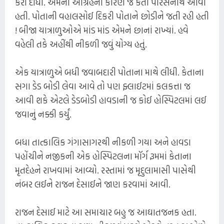
કરી દીધી. એમના આગ્રહના કારણે જ કેતા પારસનાથ આવી
હતી. પોતાની વહાલસોઈ દિકરી પોતાને છોડીને જતી રહી હતી
! બીજા યાત્રાળુઓએ માંડ માંડ એમને છાનાં રાખ્યાં. હવે
વહેલી તકે અહીંથી નીકળી જવું યોગ્ય હતું.
એક યાત્રાળુએ બધી જવાબદારી પોતાના માથે લીધી. કેતાના
સગા ડેડ બોડી લેવા આવે તો પણ ફ્લાઈટમાં કલકત્તા જ
આવી શકે એટલે ડેડબોડી હાવડાની જ કોઈ હોસ્પિટલમાં લઈ
જવાનું નક્કી કર્યું.
બધા તાત્કાલિક ગંગાસાગરથી નીકળી ગયા અને હાવડા
પહોંચીને નજીકની એક હોસ્પિટલના મૉર્ગ રૂમમાં કેતાના
મૃતદેહને રાખવામાં આવ્યો. રસ્તામાં જ મૃદુલામાસી પાસેથી
નંબર લઈને રાજન દેસાઈને જાણ કરવામાં આવી.
રાજન દેસાઈ માટે આ સમાચાર બહુ જ આઘાતજનક હતા.