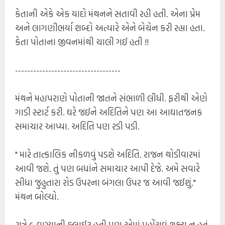
કેતાની એકે એક યાદો મંથનને સતાવી રહી હતી. એના પ્રેમ
અને લાગણીભર્યા શબ્દો અત્યારે એને બેચેન કરી રહ્યા હતા.
કેતા પોતાના જીવનમાંથી ચાલી ગઈ હતી !!
-----------------------------------
મંથને મહાપરાણે પોતાની જાતને સંભાળી લીધી. ફરીથી એણે
ગાડી સ્ટાર્ટ કરી. ઘરે જઈને અદિતિને પણ આ આઘાતજનક
સમાચાર આપ્યા. અદિતિ પણ રડી પડી.
" મારે તાત્કાલિક નીકળવું પડશે અદિતિ. રાજન થોડીવારમાં
આવી જશે. તું પણ બધાંને સમાચાર આપી દેજે. અમે સવારે
સીધા જુહુતારા રોડ ઉપરના બંગલા ઉપર જ આવી જઈશું."
મંથન બોલ્યો.
રાત્રે ૯ વાગ્યાની ફ્લાઈટ હતી પણ એમાં પહોંચવું શક્ય ન હતું