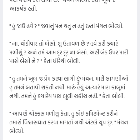
આકર્ષક હતી.
" હું જાઉં હવે ? " જવાનું મન થતું ન હતું છતાં મંથન બોલ્યો.
" ના. થોડીવાર તો બેસો. શું ઉતાવળ છે ? હવે ફરી ક્યારે
મળીશું ? અને તમે આમ દૂર દૂર ના બેસો. અહીં બેડ ઉપર મારી
પાસે બેસો ને ? " કેતા ધીરેથી બોલી.
" હું તમને ખૂબ જ પ્રેમ કરવા લાગી છું મંથન. મારી લાગણીઓ
હું તમને બતાવી શકતી નથી. મારું હૈયું અત્યારે મારા કાબૂમાં
નથી. તમને હું ક્યારેય પણ ભૂલી શકીશ નહીં. " કેતા બોલી.
" આપણે ચોક્કસ મળીશું કેતા. હું કોઇ કમિટમેન્ટ કરીને
તમારો વિશ્વાસઘાત કરવા માગતો નથી એટલે ચૂપ છું. " મંથન
બોલ્યો.