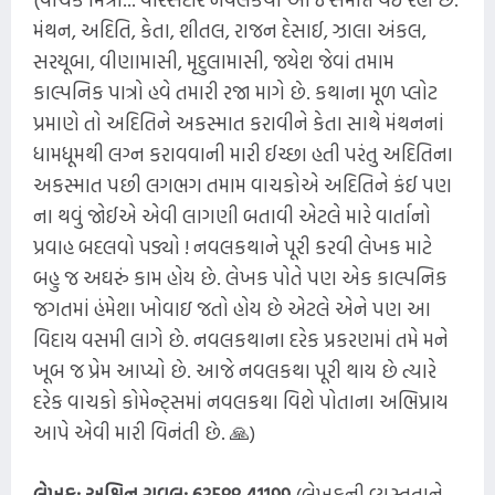
મંથન, અદિતિ, કેતા, શીતલ, રાજન દેસાઈ, ઝાલા અંકલ,
સરયૂબા, વીણામાસી, મૃદુલામાસી, જયેશ જેવાં તમામ
કાલ્પનિક પાત્રો હવે તમારી રજા માગે છે. કથાના મૂળ પ્લોટ
પ્રમાણે તો અદિતિને અકસ્માત કરાવીને કેતા સાથે મંથનનાં
ધામધૂમથી લગ્ન કરાવવાની મારી ઈચ્છા હતી પરંતુ અદિતિના
અકસ્માત પછી લગભગ તમામ વાચકોએ અદિતિને કંઈ પણ
ના થવું જોઈએ એવી લાગણી બતાવી એટલે મારે વાર્તાનો
પ્રવાહ બદલવો પડ્યો ! નવલકથાને પૂરી કરવી લેખક માટે
બહુ જ અઘરું કામ હોય છે. લેખક પોતે પણ એક કાલ્પનિક
જગતમાં હંમેશા ખોવાઇ જતો હોય છે એટલે એને પણ આ
વિદાય વસમી લાગે છે. નવલકથાના દરેક પ્રકરણમાં તમે મને
ખૂબ જ પ્રેમ આપ્યો છે. આજે નવલકથા પૂરી થાય છે ત્યારે
દરેક વાચકો કોમેન્ટ્સમાં નવલકથા વિશે પોતાના અભિપ્રાય
આપે એવી મારી વિનંતી છે. 🙏)
લેખક:
અશ્વિન રાવલ: 63588 41199
(લેખકની વ્યસ્તતાને