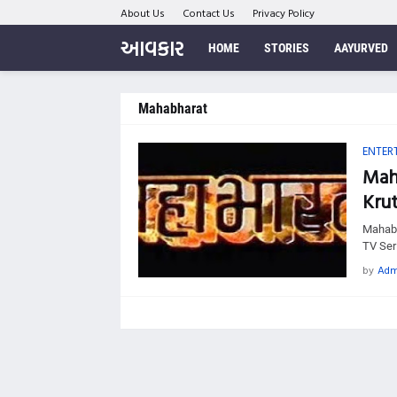
About Us
Contact Us
Privacy Policy
આવકાર
HOME
STORIES
AAYURVED
Mahabharat
ENTER
Maha
Krut
Mahabh
TV Ser
by
Adm