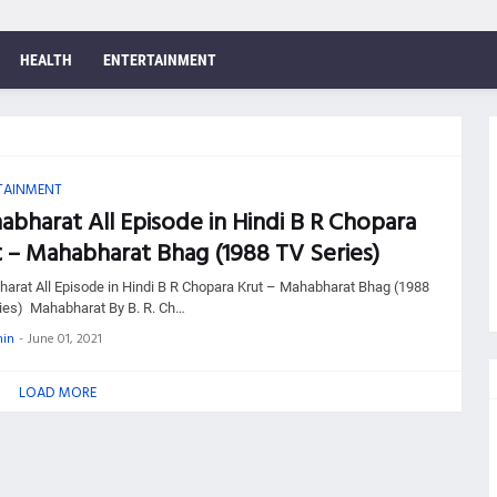
HEALTH
ENTERTAINMENT
TAINMENT
bharat All Episode in Hindi B R Chopara
 – Mahabharat Bhag (1988 TV Series)
arat All Episode in Hindi B R Chopara Krut – Mahabharat Bhag (1988
ies) Mahabharat By B. R. Ch…
in
-
June 01, 2021
LOAD MORE