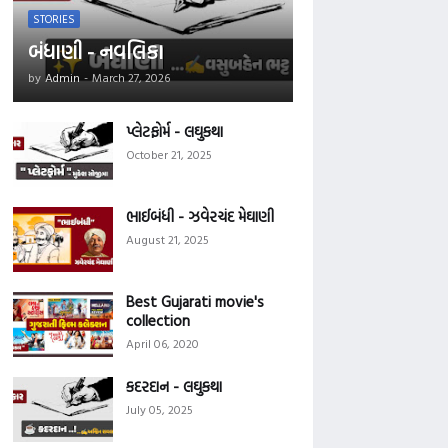
STORIES
બંધાણી - નવલિકા
by
Admin
-
March 27, 2026
પ્લેટફોર્મ - લઘુકથા
October 21, 2025
ભાઈબંધી - ઝવેરચંદ મેઘાણી
August 21, 2025
Best Gujarati movie's
collection
April 06, 2020
કદરદાન - લઘુકથા
July 05, 2025