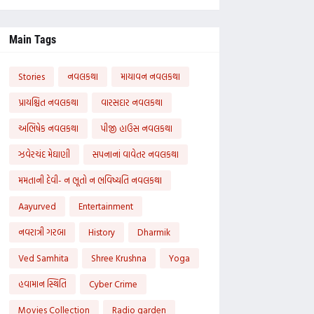
Main Tags
Stories
નવલકથા
માયાવન નવલકથા
પ્રાયશ્ચિત નવલકથા
વારસદાર નવલકથા
અભિષેક નવલકથા
પીજી હાઉસ નવલકથા
ઝવેરચંદ મેઘાણી
સપનાનાં વાવેતર નવલકથા
મમતાની દેવી- ન ભૂતો ન ભવિષ્યતિ નવલકથા
Aayurved
Entertainment
નવરાત્રી ગરબા
History
Dharmik
Ved Samhita
Shree Krushna
Yoga
હવામાન સ્થિતિ
Cyber Crime
Movies Collection
Radio garden