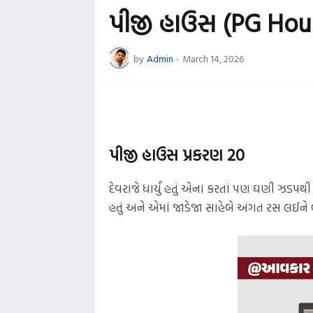
પીજી હાઉસ (PG Hou
by
Admin
-
March 14, 2026
■
પીજી હાઉસ પ્રકરણ 20
દેવરાજે ધાર્યું હતું એના કરતાં પણ ઘણી ઝડપથી
હતું અને એમાં જાડેજા સાહેબે અંગત રસ લઈને બધું