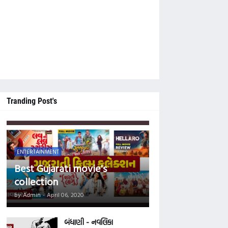
ો આ વેબસાઈટને નીચે સુધી સ્ક્રોલ કરી 'Main Tegs' ની નીચે આપેલ કેટેગરીમાં જે તે
Tranding Post's
ENTERTAINMENT
Best Gujarati movie's
collection
by
Admin
-
April 06, 2020
બંધાણી - નવલિકા