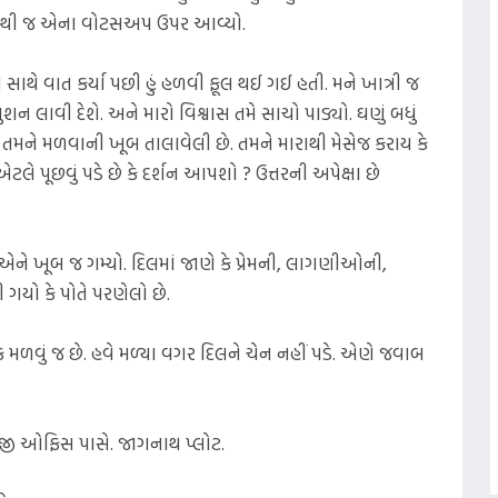
 સામેથી જ એના વોટસઅપ ઉપર આવ્યો.
 સાથે વાત કર્યા પછી હું હળવી ફૂલ થઈ ગઈ હતી. મને ખાત્રી જ
શન લાવી દેશે. અને મારો વિશ્વાસ તમે સાચો પાડ્યો. ઘણું બધું
 તમને મળવાની ખૂબ તાલાવેલી છે. તમને મારાથી મેસેજ કરાય કે
 પૂછવું પડે છે કે દર્શન આપશો ? ઉત્તરની અપેક્ષા છે
ેજ એને ખૂબ જ ગમ્યો. દિલમાં જાણે કે પ્રેમની, લાગણીઓની,
ગયો કે પોતે પરણેલો છે.
મળવું જ છે. હવે મળ્યા વગર દિલને ચેન નહીં પડે. એણે જવાબ
 એજી ઓફિસ પાસે. જાગનાથ પ્લોટ.