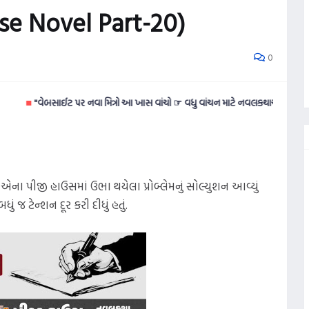
se Novel Part-20)
0
"વેબસાઈટ પર નવા મિત્રો આ ખાસ વાંચો ☞ વધુ વાંચન માટે નવલકથાઓ વાંચવી ગમતી હોય ત
 એના પીજી હાઉસમાં ઉભા થયેલા પ્રોબ્લેમનું સોલ્યુશન આવ્યું
 જ ટેન્શન દૂર કરી દીધું હતું.