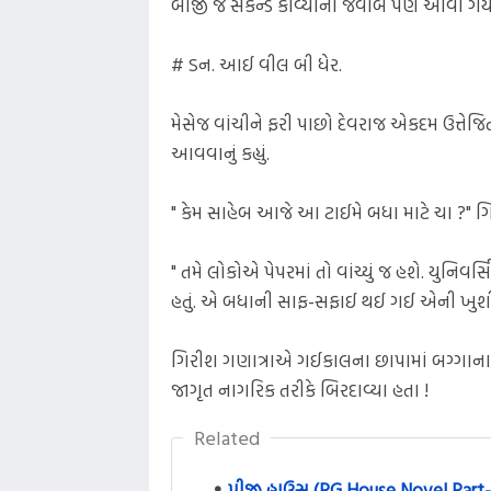
બીજી જ સેકન્ડે કાવ્યાનો જવાબ પણ આવી ગય
# ડન. આઈ વીલ બી ધેર.
મેસેજ વાંચીને ફરી પાછો દેવરાજ એકદમ ઉત્તેજ
આવવાનું કહ્યું.
" કેમ સાહેબ આજે આ ટાઈમે બધા માટે ચા ?" ગિ
" તમે લોકોએ પેપરમાં તો વાંચ્યું જ હશે. યુનિવર
હતું. એ બધાની સાફ-સફાઈ થઈ ગઈ એની ખુશીમાં
ગિરીશ ગણાત્રાએ ગઈકાલના છાપામાં બગ્ગાના કેસમ
જાગૃત નાગરિક તરીકે બિરદાવ્યા હતા !
Related
પીજી હાઉસ (PG House Novel Part-