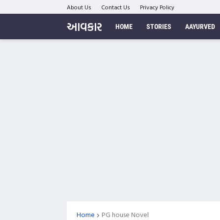
About Us
Contact Us
Privacy Policy
આવકાર
HOME
STORIES
AAYURVED
Home
PG house Novel