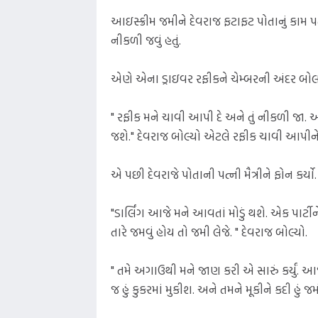
આઇસ્ક્રીમ જમીને દેવરાજ ફટાફટ પોતાનું કામ પ
નીકળી જવું હતું.
એણે એના ડ્રાઇવર રફીકને ચેમ્બરની અંદર બોલા
" રફીક મને ચાવી આપી દે અને તું નીકળી જા. આજ
જશે." દેવરાજ બોલ્યો એટલે રફીક ચાવી આપીન
એ પછી દેવરાજે પોતાની પત્ની મૈત્રીને ફોન કર્યો.
"ડાર્લિંગ આજે મને આવતાં મોડું થશે. એક પાર
તારે જમવું હોય તો જમી લેજે. " દેવરાજ બોલ્યો.
" તમે અગાઉથી મને જાણ કરી એ સારું કર્યું. આજે
જ હું કુકરમાં મુકીશ. અને તમને મૂકીને કદી હું 