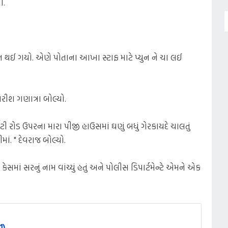
ો.
િત થઈ ગયો. એણે પોતાના આખા સ્ટાફ માટે પ્યુન ને ચા લઈ
રીશ ગણાત્રા બોલ્યો.
્સિટી રોડ ઉપરના મારા પીજી હાઉસમાં ઘણું બધું ગેરકાયદે ચાલતું
. " દેવરાજ બોલ્યો.
ાં સરનું નામ વાંચ્યું હતું અને પોલીસ ડિપાર્ટમેન્ટે એમને એક
1)