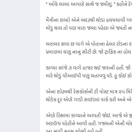
" ઓકે બાબા આપણે સાથે જ જમીશું. " કહીને દેવ
મૈત્રીના શબ્દો એને અંદરથી થોડા હચમચાવી ગ
મોડું થાય તો પણ મારા જમ્યા પહેલા એ જમતી ન
બરાબર સવા છ વાગે એ પોતાના ઢેબર રોડના શ
પ્રમાણમાં ઘણું નાનું સીટી છે. જો ટ્રાફિક ના 
કાવ્યા સાંજે ૭ વાગે હાજર થઈ જવાની હતી. જો હ
મારે થોડું વીઆઈપી પણું બતાવવું પડે. હું કોઈ 
એના શોરૂમથી રેસકોર્સની ટી પોસ્ટ માત્ર ૨૫ 
થોડેક દૂર એણે ગાડી સાઈડમાં પાર્ક કરી અને એ
એણે રિક્ષામાં કાવ્યાને આવતી જોઈ. આજે એ જીન
બ્લાઉઝ પહેરીને આવી હતી. ગજબની એની ચોઈ
આ સાડી સરસ શોભી રહી હતી.