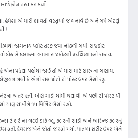
રાજે ફોન તરત કટ કર્યો.
યા. હંમેશા એ મારી ભાવતી વસ્તુઓ જ બનાવે છે અને ગમે એટલું
થી !
ોરૂમથી જાગનાથ પ્લોટ તરફ જવા નીકળી ગયો. રાજકોટ
હોય તો દોઢ બે કલાકમાં આખા રાજકોટની પ્રદક્ષિણા ફરી શકાય.
ું એના પહેલાં પહોંચી જાઉં તો એ મારા માટે સારું ના ગણાય.
કોલેજીયન નથી કે એની રાહ જોતો ટી પોસ્ટ ઉપર બેસી રહું.
મિનિટના અંતરે હતી. એણે ગાડી ધીમી ચલાવી. એ પછી ટી પોસ્ટ થી
સી ચાલુ રાખીને ૧૫ મિનિટ બેસી રહ્યો.
્સ ટીશર્ટ ના બદલે ડાર્ક બ્લુ કલરની સાડી અને ઓરેન્જ કલરનું
સ હતી. દેવરાજ એને જોતો જ રહી ગયો. પાતળા શરીર ઉપર એને