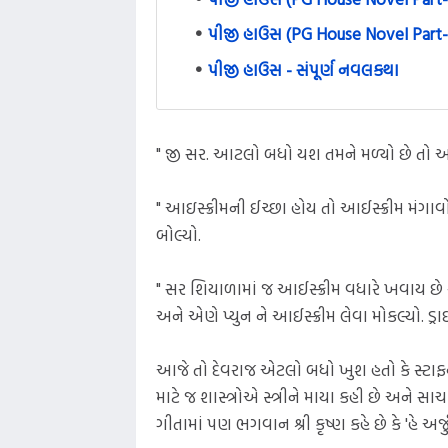
પીજી હાઉસ (PG House Novel Part-
પીજી હાઉસ - સંપૂર્ણ નવલકથા
" જી સર. આટલો બધો યશ તમને મળ્યો છે તો અ
" આઇસ્ક્રીમની ઈચ્છા હોય તો આઈસ્ક્રીમ મંગા
બોલ્યો.
" સર શિયાળામાં જ આઈસ્ક્રીમ વધારે ખવાય છે 
અને એણે પ્યુન ને આઈસ્ક્રીમ લેવા મોકલ્યો. ડ
આજે તો દેવરાજ એટલો બધો ખુશ હતો કે સ્ટાફન
માટે જ શાસ્ત્રોએ સ્ત્રીને માયા કહી છે અને 
ગીતામાં પણ ભગવાન શ્રી કૃષ્ણ કહે છે કે 'હે અર્