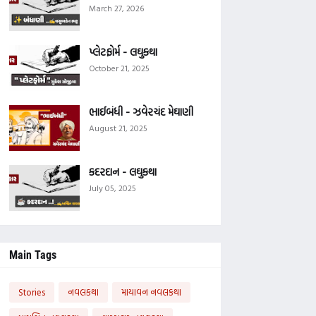
March 27, 2026
પ્લેટફોર્મ - લઘુકથા
October 21, 2025
ભાઈબંધી - ઝવેરચંદ મેઘાણી
August 21, 2025
કદરદાન - લઘુકથા
July 05, 2025
Main Tags
Stories
નવલકથા
માયાવન નવલકથા