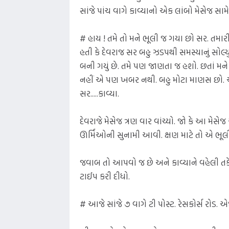
સાંજે પાંચ વાગે કાવ્યાનો એક લાંબો મેસેજ
# હાય ! તમે તો મને ભૂલી જ ગયા છો સર. તમારી
હતી કે દેવરાજ સર બહુ ઝડપથી સમસ્યાનું સોલ્યુ
બની ગયું છે. તમે પણ જાણતા જ હશો. છતાં મને
નહીં એ પણ ખબર નથી. બહુ મોટા માણસ છો. એટલે
સર.....કાવ્યા.
દેવરાજે મેસેજ ત્રણ વાર વાંચ્યો. જો કે આ મેસ
ઊર્મિઓની સુનામી આવી. ક્ષણ માટે તો એ ભૂલી 
જવાબ તો આપવો જ છે અને કાવ્યાને વહેલી તકે 
ટાઈપ કરી દીધો.
# આજે સાંજે ૭ વાગે ટી પોસ્ટ. રેસકોર્સ રોડ.