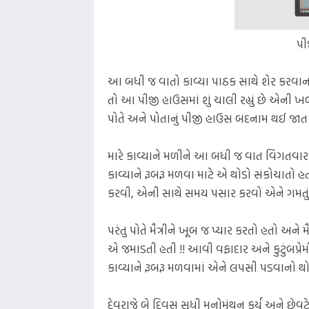
પી
આ બધી જ વાતો કાવ્યા પાઠક સાથે શેર કરવાની 
તો આ પીજી હાઉસમાં શું ચાલી રહ્યું છે એની 
પોતે અને પોતાનું પીજી હાઉસ બદનામ થઈ જાત એ
મારે કાવ્યાને મળીને આ બધી જ વાત વિગત
કાવ્યાને રૂબરૂ મળવા માટે એ થોડો સંકોચાતો હતો.
કરવી, એની સાથે સમય પસાર કરવો એને ગમતું હ
પરંતુ પોતે મૈત્રીને ખૂબ જ પ્યાર કરતો હતો અને
એ જમાડતી હતી !! આવી વફાદાર અને કુટુંબપ્ર
કાવ્યાને રૂબરૂ મળવામાં એને લપસી પડવાનો થ
દેવરાજે બે દિવસ સુધી મનોમંથન કર્યું અને છેવટે એ