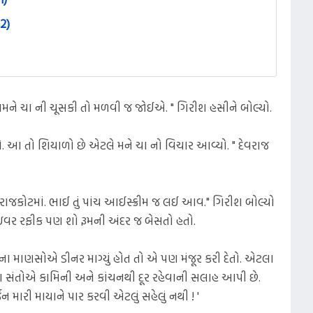
2)
મને ચા ની ચૂસકી તો મળવી જ જોઈએ. " ગિરીશ હસીને બોલ્યો.
વો. આ તો શિયાળો છે એટલે મને ચા નો વિચાર આવ્યો. " દેવરાજ
રાજકોટમાં. ભાઈ તું પાંચ આઈસ્ક્રીમ જ લઈ આવ." ગિરીશ બોલ્યો
્રાઇવર રફીક પણ શો રૂમની અંદર જ બેસતો હતો.
ા માણસોએ ડીનર માગ્યું હોત તો એ પણ મંજૂર કરી દેતો. એટલા
સાચા સંતોએ કામિની અને કાંચનથી દૂર રહેવાની સલાહ આપી છે.
જુન મારી માયાને પાર કરવી એટલું સહેલું નથી ! '