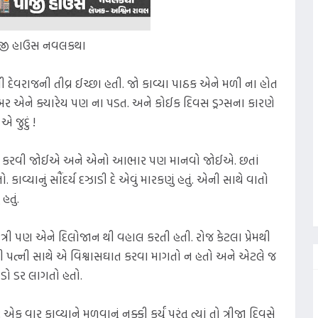
જી હાઉસ નવલકથા
દેવરાજની તીવ્ર ઈચ્છા હતી. જો કાવ્યા પાઠક એને મળી ના હોત
ખબર એને ક્યારેય પણ ના પડત. અને કોઈક દિવસ ડ્રગ્સના કારણે
 જુદું !
વાર કરવી જોઈએ અને એનો આભાર પણ માનવો જોઈએ. છતાં
 કાવ્યાનું સૌંદર્ય દઝાડી દે એવું મારકણું હતું. એની સાથે વાતો
તું.
 મૈત્રી પણ એને દિલોજાન થી વહાલ કરતી હતી. રોજ કેટલા પ્રેમથી
ેમી પત્ની સાથે એ વિશ્વાસઘાત કરવા માગતો ન હતો અને એટલે જ
ોડો ડર લાગતો હતો.
ક વાર કાવ્યાને મળવાનું નક્કી કર્યું પરંતુ ત્યાં તો ત્રીજા દિવસે