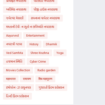
પ્રાયશ્ચિત નવલકથા
વારસદાર નવલકથા
અભિષેક નવલકથા
પીજી હાઉસ નવલકથા
ઝવેરચંદ મેઘાણી
સપનાનાં વાવેતર નવલકથા
મમતાની દેવી- ન ભૂતો ન ભવિષ્યતિ નવલકથા
Aayurved
Entertainment
નવરાત્રી ગરબા
History
Dharmik
Ved Samhita
Shree Krushna
Yoga
હવામાન સ્થિતિ
Cyber Crime
Movies Collection
Radio garden
महाभारत
रामायण
शिव महापुराण
ઇમોઝોન -21 લઘુનવલ
ગુજરાતી ફિલ્મ કલેક્શન
હિન્દી ફિલ્મ કલેક્શન