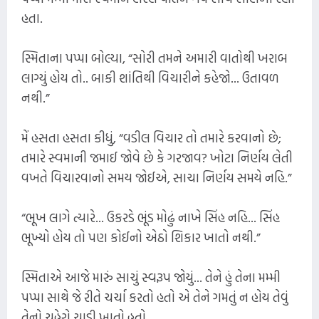
હતા.
સ્મિતાના પપ્પા બોલ્યા, “સોરી તમને અમારી વાતોથી ખરાબ
લાગ્યું હોય તો.. બાકી શાંતિથી વિચારીને કહેજો... ઉતાવળ
નથી.”
મેં હસતા હસતા કીધું, “વડીલ વિચાર તો તમારે કરવાનો છે;
તમારે સ્વમાની જમાઈ જોવે છે કે ગરજાવ? ખોટા નિર્ણય લેતી
વખતે વિચારવાનો સમય જોઈએ, સાચા નિર્ણય સમયે નહિ.”
“ભૂખ લાગે ત્યારે... ઉકરડે ભૂંડ મોઢું નાખે સિંહ નહિ... સિંહ
ભૂખ્યો હોય તો પણ કોઈનો એઠો શિકાર ખાતો નથી.”
સ્મિતાએ આજે મારું સાચું સ્વરૂપ જોયું... તેને હું તેના મમ્મી
પપ્પા સાથે જે રીતે ચર્ચા કરતો હતો એ તેને ગમતું ન હોય તેવું
તેનો ચહેરો ચાડી ખાતો હતો.