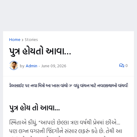
Home
Stories
પુત્ર હોયતો આવા…
0
by
Admin
-
June 09, 2026
બસાઈટ પર નવા મિત્રો આ ખાસ વાંચો ☞ વધુ વાંચન માટે નવલકથાઓ વાંચવી ગમતી હોય તો આ
પુત્ર હોય તો આવા…
સ્મિતાએ કીધું, “આપણે છેલ્લા ત્રણ વર્ષથી પ્રેમમાં છીએ...
પણ લગ્ન વગરની જિંદગીને સંસાર લફરું કહે છે. તેથી આ