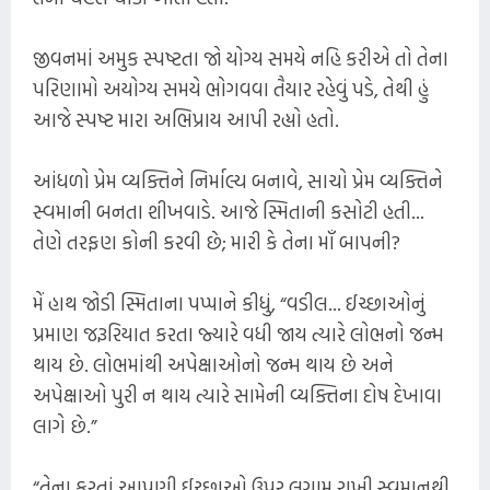
જીવનમાં અમુક સ્પષ્ટતા જો યોગ્ય સમયે નહિ કરીએ તો તેના
પરિણામો અયોગ્ય સમયે ભોગવવા તૈયાર રહેવું પડે, તેથી હું
આજે સ્પષ્ટ મારા અભિપ્રાય આપી રહ્યો હતો.
આંધળો પ્રેમ વ્યક્તિને નિર્માલ્ય બનાવે, સાચો પ્રેમ વ્યક્તિને
સ્વમાની બનતા શીખવાડે. આજે સ્મિતાની કસોટી હતી...
તેણે તરફણ કોની કરવી છે; મારી કે તેના માઁ બાપની?
મેં હાથ જોડી સ્મિતાના પપ્પાને કીધું, “વડીલ... ઈચ્છાઓનું
પ્રમાણ જરૂરિયાત કરતા જ્યારે વધી જાય ત્યારે લોભનો જન્મ
થાય છે. લોભમાંથી અપેક્ષાઓનો જન્મ થાય છે અને
અપેક્ષાઓ પુરી ન થાય ત્યારે સામેની વ્યક્તિના દોષ દેખાવા
લાગે છે.”
“તેના કરતાં આપણી ઈચ્છાઓ ઉપર લગામ રાખી સ્વમાનથી