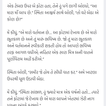
એક ટેબલ ઉપર બે ફોટા હતા, તેને હું પગે લાગી બોલ્યો, “આ
મારા માઁ બાપ છે.” સ્મિતા આશ્ચર્ય સાથે બોલી, “તો ઘરે બેઠા એ
કોણ છે?”
મેં કીધું, “એ મારો વર્તમાન છે... આ ફોટામાં દેખાય છે એ મારો
ભૂતકાળ છે અને તું મારું ભવિષ્ય છે. જો તું મારા ભૂતકાળ
અને વર્તમાનને સ્વીકારી શકતી હોય તો આપણે ભવિષ્ય
તરફ આગળ વધીએ; નહિતર એક સારા મિત્ર બની વાતને
પૂર્ણવિરામ અહીં કરીએ.”
સ્મિતા બોલી, “સમીર જે હોય તે સીધી વાત કર.” અમે ખાટલા
ઉપરથી ધૂળ ઉડાવી બેઠા.
મેં કીધું, “સ્મિતા સાંભળ, હું જ્યારે માત્ર એક વર્ષનો હતો... ત્યારે
તને ફોટામાં જે દેખાય છે એ મારા બાપને ખેતરમાં ઝેરી નાગ
પગના અંગૂઠે કરડ્યો.”