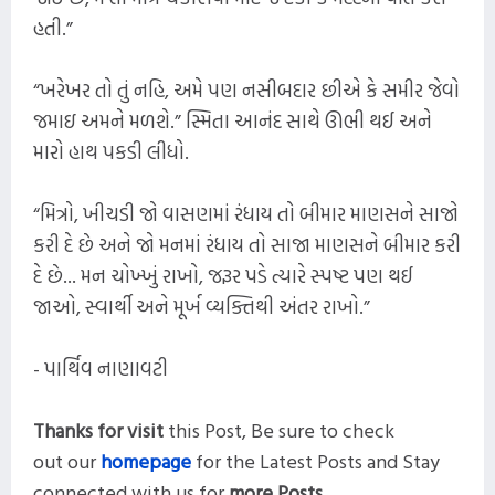
હતી.”
“ખરેખર તો તું નહિ, અમે પણ નસીબદાર છીએ કે સમીર જેવો
જમાઇ અમને મળશે.” સ્મિતા આનંદ સાથે ઊભી થઈ અને
મારો હાથ પકડી લીધો.
“મિત્રો, ખીચડી જો વાસણમાં રંધાય તો બીમાર માણસને સાજો
કરી દે છે અને જો મનમાં રંધાય તો સાજા માણસને બીમાર કરી
દે છે... મન ચોખ્ખું રાખો, જરૂર પડે ત્યારે સ્પષ્ટ પણ થઈ
જાઓ, સ્વાર્થી અને મૂર્ખ વ્યક્તિથી અંતર રાખો.”
- પાર્થિવ નાણાવટી
Thanks for visit
this
Post,
Be sure to check
out our
homepage
for the Latest Posts and
Stay
connected with us for
more
Posts.