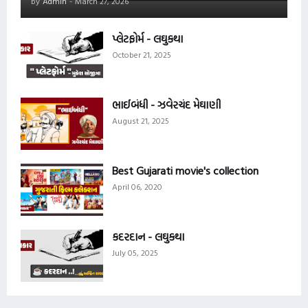
by
Admin
-
March 27, 2026
પ્લેટફોર્મ - લઘુકથા
October 21, 2025
ભાઈબંધી - ઝવેરચંદ મેઘાણી
August 21, 2025
Best Gujarati movie's collection
April 06, 2020
કદરદાન - લઘુકથા
July 05, 2025