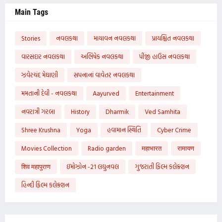
Main Tags
Stories
નવલકથા
માયાવન નવલકથા
પ્રાયશ્ચિત નવલકથા
વારસદાર નવલકથા
અભિષેક નવલકથા
પીજી હાઉસ નવલકથા
ઝવેરચંદ મેઘાણી
સપનાનાં વાવેતર નવલકથા
મમતાની દેવી - નવલકથા
Aayurved
Entertainment
નવરાત્રી ગરબા
History
Dharmik
Ved Samhita
Shree Krushna
Yoga
હવામાન સ્થિતિ
Cyber Crime
Movies Collection
Radio garden
महाभारत
रामायण
शिव महापुराण
ઇમોઝોન -21 લઘુનવલ
ગુજરાતી ફિલ્મ કલેક્શન
હિન્દી ફિલ્મ કલેક્શન