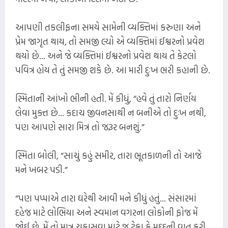
આપણી તકલીફના સમયે સામેની વ્યક્તિમાં કરુણા અને
પ્રેમ જાગૃત થાય, તો સમજી લ્યો એ વ્યક્તિમાં ઈશ્વરનો પ્રવેશ
થયો છે... અને જે વ્યક્તિમાં ઈશ્વરનો પ્રવેશ થાય તે કેટલો
પવિત્ર હોય તે તું સમજી શકે છે. આ મારી દુઃખ ભરી કહાની છે.
સ્મિતાની આંખો ભીની હતી. મેં કીધું, “હવે તું તારો નિર્ણય
લેવા મુક્ત છે... કદાચ જીવનસાથી ન બનીએ તો દુઃખ નથી,
પણ આપણે સારા મિત્ર તો જરૂર બનશું.”
સ્મિતા બોલી, “સાચું કહું સમીર, તારા ભૂતકાળની તો આજે
મને ખબર પડી.”
“પણ પપ્પાએ તારા ઘરેથી આવી મને કીધું હતું... સંસારમાં
દહેજ માટે લોભિયા અને સ્વમાન વગરના લોકોની ફોજ મેં
જોઈ છે, મેં તો માત્ર ચકાસવા માટે જ ટેકા કે મદદની વાત કરી