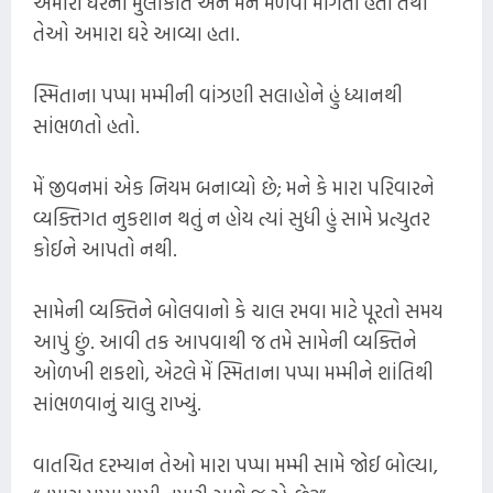
અમારા ઘરની મુલાકાત અને મને મળવા માંગતા હતા તેથી
તેઓ અમારા ઘરે આવ્યા હતા.
સ્મિતાના પપ્પા મમ્મીની વાંઝણી સલાહોને હું ધ્યાનથી
સાંભળતો હતો.
મેં જીવનમાં એક નિયમ બનાવ્યો છે; મને કે મારા પરિવારને
વ્યક્તિગત નુકશાન થતું ન હોય ત્યાં સુધી હું સામે પ્રત્યુતર
કોઈને આપતો નથી.
સામેની વ્યક્તિને બોલવાનો કે ચાલ રમવા માટે પૂરતો સમય
આપું છું. આવી તક આપવાથી જ તમે સામેની વ્યક્તિને
ઓળખી શકશો, એટલે મેં સ્મિતાના પપ્પા મમ્મીને શાંતિથી
સાંભળવાનું ચાલુ રાખ્યું.
વાતચિત દરમ્યાન તેઓ મારા પપ્પા મમ્મી સામે જોઈ બોલ્યા,