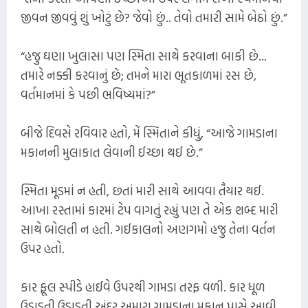
જીવન જીવવું શું ખોટું છે? જેવો છું.. તેવો તમારી સામે બેઠો છું.”
“હજુ ઘણા ખુલાસા પણ સ્મિતા સાથે કરવાના બાકી છે...
તમારે નક્કી કરવાનું છે; તમને મારા ભૂતકાળમાં રસ છે,
વર્તમાનમાં કે પછી ભવિષ્યમાં?”
બીજે દિવસે રવિવાર હતો, મેં સ્મિતાને કીધું, “આજે ગામડાના
મકાનની મુલાકાત લેવાની ઈચ્છા થઈ છે.”
સ્મિતા મૂડમાં ન હતી, છતાં મારી સાથે આવવા તૈયાર થઈ.
આખા રસ્તામાં કારમાં ટેપ વાગતું રહ્યું પણ તે એક શબ્દ મારી
સાથે બોલતી ન હતી. ગઈકાલનો અણગમો હજુ તેના વર્તન
ઉપર હતો.
કાર ફૂલ સ્પીડે હાઈવે ઉપરથી ગામડા તરફ વળી. કાર ધૂળ
ઉડાડતી ઉડાડતી અંદર અમારા ગામડાના મકાન પાસે આવી