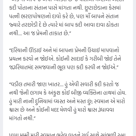
કદી પોતાના સંતાન પાસે માંગતા નથી. છૂટાછેડાના કેસમાં
પત્ની ભરણપોષણનો દાવો કરે છે, પણ માઁ બાપને સંતાન
જ્યારે તરછોડી દે છે ત્યારે માં બાપ કદી આવા દાવા ઠોકતા
નથી... આ જ પ્રેમની તાકાત છે.”
“દરિયાની ઊંડાઈ અને માં બાપના પ્રેમની ઉંચાઈ માપવાનો
પ્રયત્ન કરવો ન જોઈએ. કોઈની સાદાઈ કે ગરીબી જોઈ તેને
જરૂરિયાતમંદ સમજવાની ભૂલ પણ કદી કરવી ન જોઈએ.”
“વડીલ તમારી જાણ ખાતર... હું એવી સવારી કદી કરતો જ
નથી જેની લગામ કે અંકુશ કોઈ બીજી વ્યક્તિના હાથમાં હોય.
હું મારી નાની દુનિયામાં વ્યસ્ત અને મસ્ત છું; સ્વમાન એ મારો
શ્વાસ છે અને કોઈની મદદ મેળવી હું મારો શ્વાસ રૂંધાવવા
માંગતો નથી.”
પપ્પા મમ્મી મારી સ્વમાન ભરેલ વાતને ગર્વ સાથે સાંભળી રહ્યા