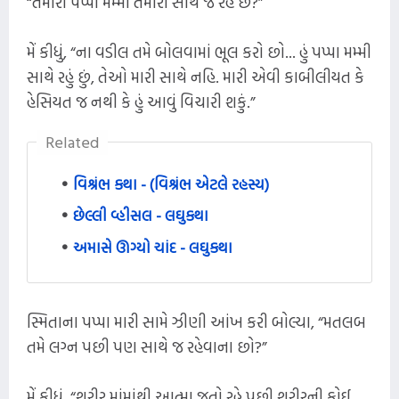
“તમારા પપ્પા મમ્મી તમારી સાથે જ રહે છે?”
મેં કીધું, “ના વડીલ તમે બોલવામાં ભૂલ કરો છો... હું પપ્પા મમ્મી
સાથે રહું છું, તેઓ મારી સાથે નહિ. મારી એવી કાબીલીયત કે
હેસિયત જ નથી કે હું આવું વિચારી શકું.”
Related
વિશ્રંભ કથા - (વિશ્રંભ એટલે રહસ્ય)
છેલ્લી વ્હીસલ - લઘુકથા
અમાસે ઊગ્યો ચાંદ - લઘુકથા
સ્મિતાના પપ્પા મારી સામે ઝીણી આંખ કરી બોલ્યા, “મતલબ
તમે લગ્ન પછી પણ સાથે જ રહેવાના છો?”
મેં કીધું, “શરીર માંમાંથી આત્મા જતો રહે પછી શરીરની કોઈ