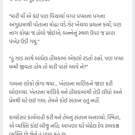
“મારી માઁ એ કંઈ પણ વિચાર્યા વગર પપ્પાના પગના
અંગુઠામાંથી પોતાના મોઢા વડે ઝેર ખેંચવા પ્રયત્ન કર્યો, પણ
નાગ કોબ્રા જ હોવો જોઈએ; બન્નેનું સ્થળ ઉપર જ પ્રાણ
પંખેરૂ ઉડી ગયું.”
“હું ઝાડ સાથે બાંધેલ હીંચકામાં એકલો રડતો રહ્યો, પણ પપ્પા
મમ્મી જીવતા હોય તો મારી પાસે આવે ને?”
ગામના લોકો ભેગા થયા... ખેતરના માલિકને જાણ કરી
બોલાવ્યા. ખેતરના માલિકે મને હીંચકામાંથી તેડી લીધો અને
પ્રેમથી ઘરે લઈ ગયા; તેમને કોઈ સંતાન હતું નહીં.
કાયદેસર કાર્યવાહી કરી મને તેમનું સંતાન બનાવ્યો. સ્મિતા,
એ વ્યક્તિ કોઈ બીજું નહિ; આપણા ઘરે બેઠેલ દેવ સમકક્ષ
વ્યક્તિ છે જેને હું પપ્પા કહું છું.