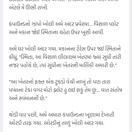
એટલે મેં ઊભી રાખી.
કંપાઉન્ડનો ઝાંપો ખોલી અમે અંદર પ્રવેશ્યા... વિશાળ પ્લોટ
અને મકાન જોઈ સ્મિતાના ચહેરા ઉપર ખુશી આવી.
અમે ઘર ખોલી અંદર ગયા. મકાનના ટેરેસ ઉપર જઈ સ્મિતાને
કીધું, “સ્મિતા, આ વિશાળ લીલાછમ ખેતરમાં જ્યાં સુધી તારી
નજર પહોંચે છે, ત્યાં સુધીના ખેતરની માલિકી અમારી છે.”
“આ ખેતરનો ફક્ત એક ટુકડો વેચી નાખું તો પણ તારા
પપ્પાના ટેકા વગર મોટો ફ્લેટ હું લઈ શકું તેમ છું... વાત સંતોષ
અને સ્વમાનની છે.”
થોડી વાર પછી, અમે અમારા કંપાઉન્ડના ખૂણામાં દેખાતી
ઓરડી તરફ ગયા. ઓરડીનું તાળું ખોલી અંદર ગયા.