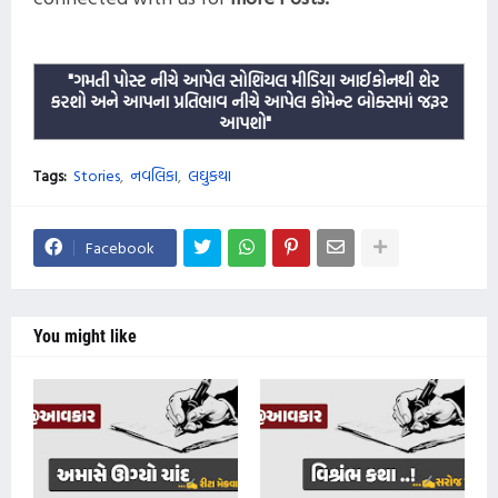
"ગમતી પોસ્ટ નીચે આપેલ સોશિયલ મીડિયા આઈકોનથી શેર
કરશો અને આપના પ્રતિભાવ નીચે આપેલ કોમેન્ટ બોક્સમાં જરૂર
આપશો"
Tags:
Stories
નવલિકા
લઘુકથા
Facebook
You might like