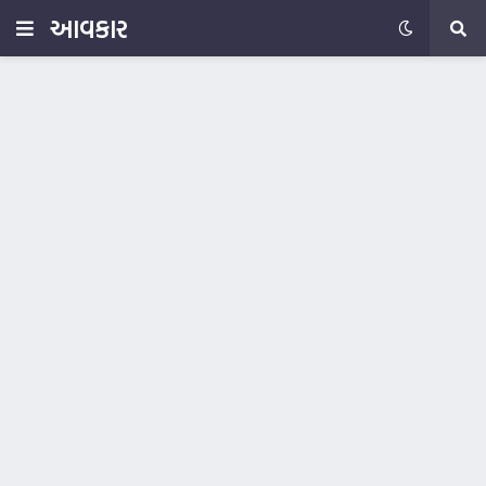
આવકાર