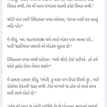
કિંમત નથી; તેમ માઁ બાપ વગરના ઘરની કોઈ કિંમત નથી.”
થોડી વાર પછી સ્મિતાના પપ્પા બોલ્યા, “લગ્ન પછી ઘર નાનું
નહિ પડે?”
મેં કીધું, “ના, મહત્વાકાંક્ષા વધે ત્યારે મહેલ પણ નાના પડે...
મારી જરૂરિયાત પ્રમાણે બે બેડરૂમ પૂરતા છે.”
સ્મિતાના પપ્પા મમ્મી બોલ્યા, “અમે થોડો ટેકો કરીએ.. તો તમે
મોટો ફ્લેટ લેવા તૈયાર થશો?”
મેં હસતા હસતા કીધું, “સોરી, હું મારા પગ ઉપર ઊભો છું... મારે
કોઈના ટેકાની જરૂર નથી. ટેકો માંગવો જ હોય તો મારો બાપ
મારી સામે બેઠો છે.”
“એક માઁ બાપ જ એવી વ્યક્તિ છે જે પોતાના ઋણનો બદલો