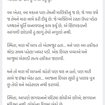
આ ખેતર, આ મકાન પણ તેમની માલિકીનું જ છે, જે ગયા વર્ષે
જ તેમને મારા નામે કરી દીધું છે. જે વ્યક્તિએ રસ્તા ઉપર પડેલ
પથ્થરને મૂર્તિ બનાવવાનું કામ કર્યું છે, એ શિલ્પકારની
આંગળી છોડાવી હું ભાગું તેવો નગુણો નથી.
સ્મિતા, મારા માઁ બાપ તો ખેતમજૂર હતા... મને પણ આ હકીકત
થોડા સમય પહેલા ખબર પડી. એક દિવસ પપ્પાએ મને
બાજુમાં બેસાડી સત્ય હકીકત જણાવી.
મને તો મારા માઁ બાપનો ચહેરો પણ યાદ ન હતો, પણ મારી
સામે જ ઈશ્વર બેઠા હતા... આજના દિવસ સુધી હું પાલક પુત્ર
છું તેવો મને અહેસાસ નથી કરાવ્યો.
સ્મિતા, આપણે ભગવાનને મંદિરમાં શોધીએ છીએ; ભગવાન
મંદિરમાં નથી, લોકોના દિલમાં બેઠો છે.