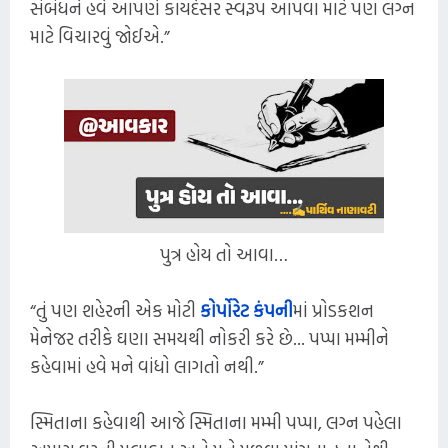
સંબંધને હવે આપણે કાયદેસર સ્વરૂપ આપવા માટે પણ લગ્ન
માટે વિચારવું જોઈએ.”
પુત્ર હોય તો આવા…
“તું પણ શહેરની એક મોટી
કોર્પોરેટ કંપની
માં પ્રોડકશન
મેનેજર તરીકે ઘણા સમયથી નોકરી કરે છે... પપ્પા મમ્મીને
કહેવામાં હવે મને વાંધો લાગતો નથી.”
સ્મિતાના કહેવાથી આજે સ્મિતાના મમ્મી પપ્પા, લગ્ન પહેલા