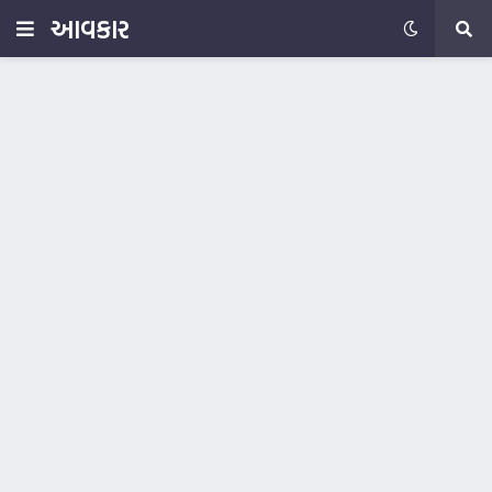
આવકાર