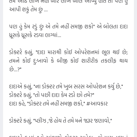
તમે આઠ લાખ નહીં બાર લાખ બીલ આપ્યું હોત તો પણ હું
આપી શકું તેમ છું ...
પણ હું કેમ રડું છું એ તમે નહીં સમજી શકો" એ બોલતા દાદા
ધ્રૂસકે ધ્રૂસકે રડવા લાગ્યાં...
ડોક્ટરે કહ્યું, "દાદા મારાથી કોઈ ઓપરેશનમાં ભૂલ થઈ છે;
તમને કોઈ દુ:ખાવો કે બીજી કોઈ શારીરીક તકલીફ થાય
છે...?"
દાદાએ કહ્યું, "ના ડોક્ટર તમે ખુબ સરસ ઓપરેશન કર્યુ છે,"
ડોક્ટરે કહ્યું, "તો પછી દાદા કેમ રડો છો તમે?"
દાદા કહે, "ડોક્ટર તમે નહીં સમજી શકો," #આવકાર
ડોક્ટરે કહ્યું, "પ્લીઝ ,જે હોય તે તમે મને જરૂર જણાવો,"