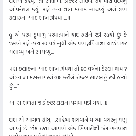
દાદાએ કહયું, "તો સાંભળો, ડોક્ટર સાહેબ, તમે મારા હૃદયનું
ઓપરેશન કર્યુ, મારૂં હ્રદય ત્રણ કલાક સાચવ્યું અને ત્રણ
કલાકના આઠ લાખ રૂપિયા....!!
હું એ પરમ કૃપાળુ પરમાત્માને યાદ કરીને રડી રહયો છું કે
જેમણે મારૂં હ્રદય 80 વર્ષ સુધી એક પણ રૂપિયાના ચાર્જ વગર
ચલાવ્યું અને સાચવ્યું...
ત્રણ કલાકના આઠ લાખ રૂપિયા તો 80 વર્ષના કેટલા થાય ?
એ દયાના મહાસાગરને યાદ કરીને ડોક્ટર સાહેબ હું રડી રહયો
છું..."
આ સાંભળતા જ ડોક્ટર દાદાના પગમાં પડી ગયાં...!!
દાદા એ આગળ કીધું, ..સાહેબ! ભગવાને માંગ્યા વગરનું ઘણું
આપ્યું છે "તેમ છતાં આપણે એક ભિખારીની જેમ ભગવાન