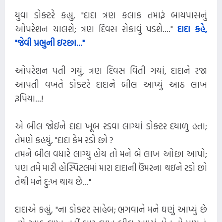
યુવા ડોક્ટરે કહ્યુ, "દાદા ત્રણ કલાક તમારૂં બાયપાસનું
ઓપરેશન ચાલશે; ત્રણ દિવસ રોકાવું પડશે...."
દાદા કહે,
"જેવી પ્રભુની ઇરછા..."
ઓપરેશન પતી ગયું, ત્રણ દિવસ વિતી ગયાં, દાદાને રજા
આપતી વખતે ડોક્ટરે દાદાને બીલ આપ્યું આઠ લાખ
રૂપિયા...!
એ બીલ જોઈને દાદા ખૂબ રડવા લાગ્યાં ડોક્ટર દયાળુ હતા;
તેમણે કહયું, "દાદા કેમ રડો છો ?
તમને બીલ વધારે લાગ્યુ હોય તો મને બે લાખ ઓછા આપો;
પણ તમે મારી હોસ્પિટલમાં મારા દાદાની ઉંમરના થઇને રડો છો
તેથી મને દુ:ખ થાય છે..."
દાદાએ કહ્યું, "ના ડોક્ટર સાહેબ; ભગવાને મને ઘણું આપ્યું છે