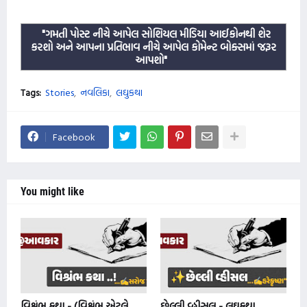
"ગમતી પોસ્ટ નીચે આપેલ સોશિયલ મીડિયા આઈકોનથી શેર
કરશો અને આપના પ્રતિભાવ નીચે આપેલ કોમેન્ટ બોક્સમાં જરૂર
આપશો"
Tags:
Stories
નવલિકા
લઘુકથા
Facebook
You might like
વિશ્રંભ કથા - (વિશ્રંભ એટલે
છેલ્લી વ્હીસલ - લઘુકથા