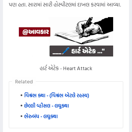
પણ હતા. સારામાં સારી હોસ્પીટલમાં દાખલ કરવામાં આવ્યા.
હાર્ટ એટેક - Heart Attack
Related
વિશ્રંભ કથા - (વિશ્રંભ એટલે રહસ્ય)
છેલ્લી વ્હીસલ - લઘુકથા
ભેરુબંધ - લઘુકથા