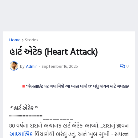
Home
Stories
હાર્ટ એટેક (Heart Attack)
0
by
Admin
-
September 16, 2025
■
"વેબસાઈટ પર નવા મિત્રો આ ખાસ વાંચો ☞ વધુ વાંચન માટે નવલકથાઓ વાંચવી 
“ હાર્ટ એટેક ”
"
"'''''''''''""""""""""""""_________
80 વર્ષના દાદાને અચાનક હાર્ટ એટેક આવ્યો....દાદાનું જીવન
આધ્યાત્મિક
વિચારોથી ભરેલું હતું, અને ખુબ સુખી - સંપન્ન