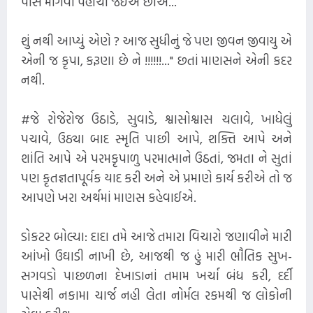
પાસે માગવા પહોંચી જઇએ છીએ...
શું નથી આપ્યું એણે ? આજ સુધીનું જે પણ જીવન જીવાયુ એ
એની જ કૃપા, કરૂણા છે ને !!!!!!..." છતાં માણસને એની કદર
નથી.
#જે રોજેરોજ ઉઠાડે, સુવાડે, શ્વાસોશ્વાસ ચલાવે, ખાધેલું
પચાવે, ઉઠ્યા બાદ સ્મૃતિ પાછી આપે, શક્તિ આપે અને
શાંતિ આપે એ પરમકૃપાળુ પરમાત્માને ઉઠતાં, જમતા ને સુતાં
પણ કૃતજ્ઞતાપૂર્વક યાદ કરી અને એ પ્રમાણે કાર્ય કરીએ તો જ
આપણે ખરા અર્થમાં માણસ કહેવાઈએ.
ડોકટર બોલ્યા: દાદા તમે આજે તમારા વિચારો જણાવીને મારી
આંખો ઉઘાડી નાખી છે, આજથી જ હું મારી ભૌતિક સુખ-
સગવડો પાછળના દેખાડાનાં તમામ ખર્ચા બંધ કરી, દર્દી
પાસેથી નકામા ચાર્જ નહી લેતા નોર્મલ રકમથી જ લોકોની