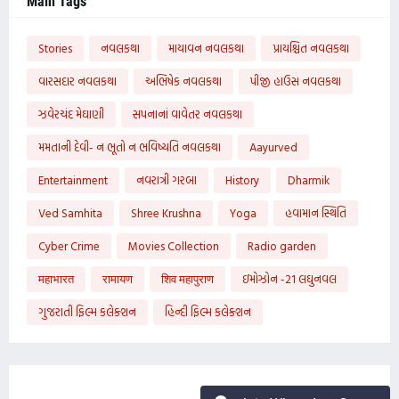
Main Tags
Stories
નવલકથા
માયાવન નવલકથા
પ્રાયશ્ચિત નવલકથા
વારસદાર નવલકથા
અભિષેક નવલકથા
પીજી હાઉસ નવલકથા
ઝવેરચંદ મેઘાણી
સપનાનાં વાવેતર નવલકથા
મમતાની દેવી- ન ભૂતો ન ભવિષ્યતિ નવલકથા
Aayurved
Entertainment
નવરાત્રી ગરબા
History
Dharmik
Ved Samhita
Shree Krushna
Yoga
હવામાન સ્થિતિ
Cyber Crime
Movies Collection
Radio garden
महाभारत
रामायण
शिव महापुराण
ઇમોઝોન -21 લઘુનવલ
ગુજરાતી ફિલ્મ કલેક્શન
હિન્દી ફિલ્મ કલેક્શન