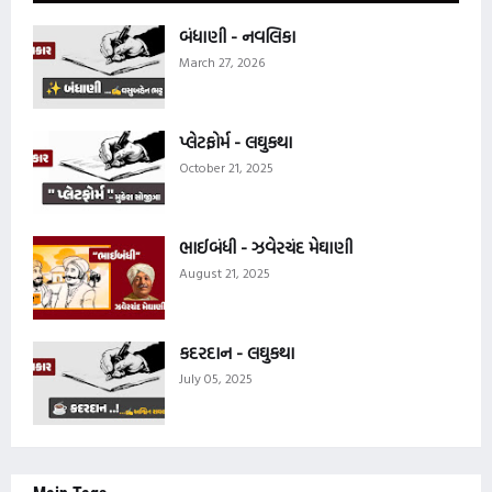
બંધાણી - નવલિકા
March 27, 2026
પ્લેટફોર્મ - લઘુકથા
October 21, 2025
ભાઈબંધી - ઝવેરચંદ મેઘાણી
August 21, 2025
કદરદાન - લઘુકથા
July 05, 2025