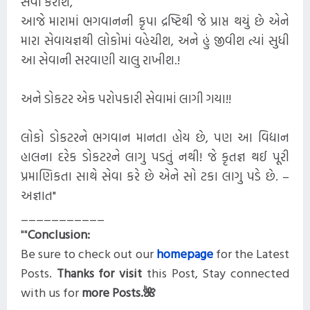
સેવા કરીશ,
આજે મારામાં ભગવાનની કૃપા દ્રષ્ટિથી જે પ્રાપ્ત થયું છે એને
મારા સેવાયજ્ઞથી લોકોમાં વહેચીશ, અને હું જીવીશ ત્યાં સુધી
આ સેવાની સરવાણી ચાલુ રાખીશ.!
અને ડોકટર એક પરોપકારી સેવામાં લાગી ગયા!!
લોકો ડોકટરને ભગવાન માનતા હોય છે, પણ આ વિદ્યાન
હાલના દરેક ડોકટરને લાગુ પડતું નથી! જે કૃતજ્ઞ થઈ પૂરી
પ્રમાણિકતા સાથે સેવા કરે છે એને સો ટકા લાગુ પડે છે. –
અજ્ઞાત"
___________
""
Conclusion:
Be sure to check out our
homepage
for the Latest
Posts
.
Thanks for visit
this
Post, Stay connected
with us for
more
Posts.
🌺