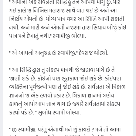
" એમાંની એક સર્વજ્ઞતા સિદ્ધિ હું તને આપવા માગું છું. મારે
ગઈ કાલે જ નિખિલ મહારાજ સાથે વાત થઈ છે અને આ
નિર્ણય એમનો છે. યોગ્ય પાત્ર વગર આ સિદ્ધિ આપી શકાતી
નથી. અને મારી અને એમની નજરમાં તારા સિવાય બીજું કોઈ
પાત્ર મને દેખાતું નથી." સ્વામીજી બોલ્યા.
" એ આપનો અનુગ્રહ છે સ્વામીજી." દેવરાજ બોલ્યો.
" આ સિદ્ધિ દ્વારા તું સંકલ્પ માત્રથી જે જાણવા માંગે છે તે
જાણી શકે છે. કોઈનો પણ ભૂતકાળ જોઈ શકે છે. કોઈપણ
વ્યક્તિના પૂર્વજન્મો પણ તું જોઈ શકે છે. સર્વજ્ઞતા એ ત્રિકાળ
જ્ઞાનનો જ એક હળવો પ્રકાર છે. ત્રિકાળ જ્ઞાનમાં ત્રણેય
કાળનું આપોઆપ જ્ઞાન થાય છે જ્યારે સર્વજ્ઞતામાં સંકલ્પ
કરવો પડે છે. " સુબોધ સ્વામી બોલ્યા.
" જી સ્વામીજી. પરંતુ એનાથી મને શું ફાયદો ? મને તો આમાં