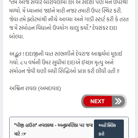
"તમે આજે સવારે બોરીવલીમાં છો એ સંદેશો પણ મને ઉપરથી
મળ્યો. મેં ધ્યાનમાં જઈને મારી નજર તમારી ઉપર સ્થિર કરી.
જેવા તમે ફ્લેટમાંથી નીચે આવ્યા અને ગાડી સ્ટાર્ટ કરી કે તરત
જ મેં સંમોહન વિદ્યાનો ઉપયોગ ચાલુ કર્યો." દેવશંકર દાદા
બોલ્યા.
અદ્ભુત ! દાદાજીની વાત સાંભળીને દેવરાજ આશ્ચર્યમાં મૂકાઈ
ગયો. ૮૫ વર્ષની ઉંમર સુધીમાં દાદાએ ઈચ્છા મૃત્યુ અને
સંમોહન જેવી ઘણી બધી સિદ્ધિઓ પ્રાપ્ત કરી લીધી હતી !!
અશ્વિન રાવલ (અમદાવાદ)
"પીજી હાઉસ" નવલકથા - અનુક્રમણિકા પર જવા
અહીં ક્લિક
માટે :☞
કરો