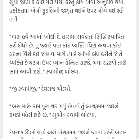
સુધી જાણે કે કોઈ ગલીપચી કરતું હોય એવો અનુભવ થયો.
હકીકતમાં એની કુંડલિની જાગૃત થઈને ઉપર નીચે થઈ રહી
હતી.
" બસ હવે આંખો ખોલી દે. તારામાં સર્વજ્ઞતા સિદ્ધિ સ્થાપિત
કરી દીધી છે. તું જ્યારે પણ કોઈ વ્યક્તિ વિશે અથવા કોઈ
ઘટના વિશે કંઈ જાણવા માંગે ત્યારે આંખો બંધ કરીને જે તે
વ્યક્તિ કે ઘટના ઉપર ધ્યાન કેન્દ્રિત કરજે. બધાં રહસ્યો તારી
સામે આવી જશે. " સ્વામીજી બોલ્યા.
" જી સ્વામીજી. " દેવરાજ બોલ્યો.
" બસ મારું કામ પૂરું થઈ ગયું છે હવે તું બાથરૂમમાં જઈને
કપડાં પહેરી શકે છે. " સુબોધ સ્વામી બોલ્યા.
દેવરાજ ઊભો થયો અને વોશરૂમમાં જઈને કપડાં પહેરી બહાર