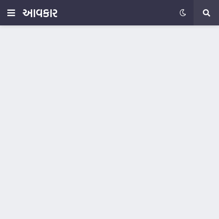
આવકાર