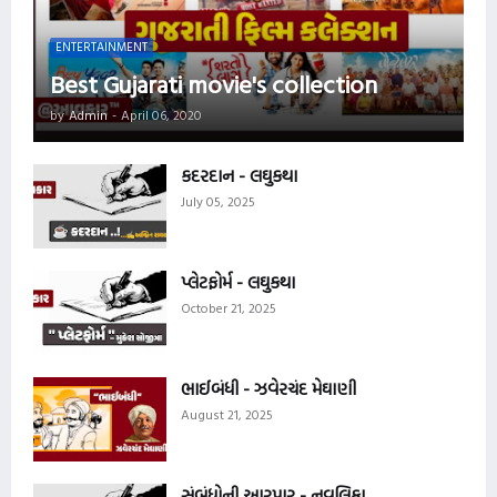
ENTERTAINMENT
Best Gujarati movie's collection
by
Admin
-
April 06, 2020
કદરદાન - લઘુકથા
July 05, 2025
પ્લેટફોર્મ - લઘુકથા
October 21, 2025
ભાઈબંધી - ઝવેરચંદ મેઘાણી
August 21, 2025
સંબંધોની આરપાર - નવલિકા