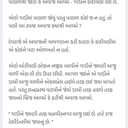
પાછળથી જાણે કે અવાજ આવ્યો - ગાડીને કાંદીવલી લઈ લે.
એણે ગાડીમાં પાછળ જોયું પરંતુ પાછળ કોઈ જ ન હતું. તો
પછી આ સ્પષ્ટ અવાજ ક્યાંથી આવ્યો ?
દેવરાજે એ અવાજની અવગણના કરી કારણ કે કાંદીવલીમાં
એ કોઈને પણ ઓળખતો ન હતો.
એણે બોરીવલી સ્ટેશન નજીક આવીને ગાડીને જમણી બાજુ
વાળી એસ.વી રોડ ઉપર લીધી. આગળ જઈને એ ગાડીને
ડાબી બાજુ વાળીને એક્સપ્રેસ હાઈવે તરફ લઈ જવા માગતો
હતો. પરંતુ ઇન્દ્રપ્રસ્થ વટાવીને જેવો ડાબી તરફ હાઇવે તરફ
જવાનો બ્રિજ આવ્યો કે ફરીથી અવાજ આવ્યો.
" ગાડીને જમણી તરફ મહાવીરનગર બાજુ લઈ લે. તારે રાજ
રેસીડેન્સીમાં જવાનું છે. "