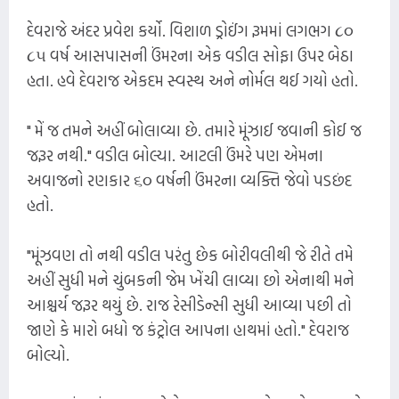
દેવરાજે અંદર પ્રવેશ કર્યો. વિશાળ ડ્રોઈંગ રૂમમાં લગભગ ૮૦
૮૫ વર્ષ આસપાસની ઉંમરના એક વડીલ સોફા ઉપર બેઠા
હતા. હવે દેવરાજ એકદમ સ્વસ્થ અને નોર્મલ થઈ ગયો હતો.
" મેં જ તમને અહીં બોલાવ્યા છે. તમારે મૂંઝાઈ જવાની કોઈ જ
જરૂર નથી." વડીલ બોલ્યા. આટલી ઉંમરે પણ એમના
અવાજનો રણકાર ૬૦ વર્ષની ઉંમરના વ્યક્તિ જેવો પડછંદ
હતો.
"મૂંઝવણ તો નથી વડીલ પરંતુ છેક બોરીવલીથી જે રીતે તમે
અહીં સુધી મને ચુંબકની જેમ ખેંચી લાવ્યા છો એનાથી મને
આશ્ચર્ય જરૂર થયું છે. રાજ રેસીડેન્સી સુધી આવ્યા પછી તો
જાણે કે મારો બધો જ કંટ્રોલ આપના હાથમાં હતો." દેવરાજ
બોલ્યો.