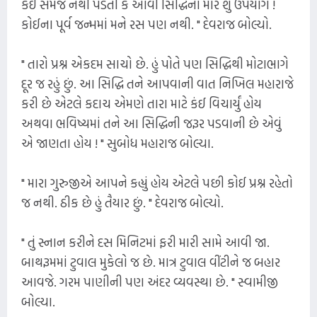
કંઈ સમજ નથી પડતી કે આવી સિદ્ધિનો મારે શું ઉપયોગ !
કોઈના પૂર્વ જન્મમાં મને રસ પણ નથી. " દેવરાજ બોલ્યો.
" તારો પ્રશ્ન એકદમ સાચો છે. હું પોતે પણ સિદ્ધિથી મોટાભાગે
દૂર જ રહું છું. આ સિદ્ધિ તને આપવાની વાત નિખિલ મહારાજે
કરી છે એટલે કદાચ એમણે તારા માટે કંઈ વિચાર્યું હોય
અથવા ભવિષ્યમાં તને આ સિદ્ધિની જરૂર પડવાની છે એવું
એ જાણતા હોય ! " સુબોધ મહારાજ બોલ્યા.
" મારા ગુરુજીએ આપને કહ્યું હોય એટલે પછી કોઈ પ્રશ્ન રહેતો
જ નથી. ઠીક છે હું તૈયાર છું. " દેવરાજ બોલ્યો.
" તું સ્નાન કરીને દસ મિનિટમાં ફરી મારી સામે આવી જા.
બાથરૂમમાં ટુવાલ મુકેલો જ છે. માત્ર ટુવાલ વીંટીને જ બહાર
આવજે. ગરમ પાણીની પણ અંદર વ્યવસ્થા છે. " સ્વામીજી
બોલ્યા.