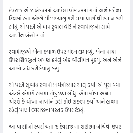
દેવરાજ એ જ બેડરૂમમાં આવેલા વોશરૂમમાં ગયો અને ઠંડીના
દિવસો હતા એટલે ગીઝર ચાલુ કરી ગરમ પાણીથી સ્નાન કરી
લીધું. એ પછી એ માત્ર ટુવાલ વીંટીને સ્વામીજીની સામે
આવીને બેસી ગયો.
સ્વામીજીએ એના કપાળ ઉપર ચંદન લગાવ્યું. એના માથા
ઉપર શિવજીને અર્પણ કરેલું એક બીલીપત્ર મૂક્યું. અને એને
આંખો બંધ કરી દેવાનું કહ્યું.
એ પછી સુબોધ સ્વામીએ મંત્રોચ્ચાર ચાલુ કર્યા. એ પૂરા થયા
એટલે એમણે હાથમાં થોડું જળ લીધું. એમાં થોડા અક્ષત
એટલે કે ચોખા નાખીને ફરી કોઈ સંકલ્પ કર્યો અને હાથમાં
રહેલું પાણી દેવરાજના મસ્તક ઉપર રેડ્યું.
આ પાણીનો સ્પર્શ થતાં જ દેવરાજ ના શરીરમાં નીચેથી ઉપર