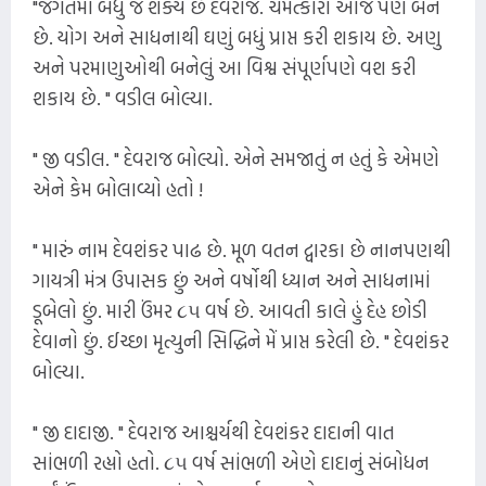
"જગતમાં બધું જ શક્ય છે દેવરાજ. ચમત્કારો આજે પણ બને
છે. યોગ અને સાધનાથી ઘણું બધું પ્રાપ્ત કરી શકાય છે. અણુ
અને પરમાણુઓથી બનેલું આ વિશ્વ સંપૂર્ણપણે વશ કરી
શકાય છે. " વડીલ બોલ્યા.
" જી વડીલ. " દેવરાજ બોલ્યો. એને સમજાતું ન હતું કે એમણે
એને કેમ બોલાવ્યો હતો !
" મારું નામ દેવશંકર પાઢ છે. મૂળ વતન દ્વારકા છે નાનપણથી
ગાયત્રી મંત્ર ઉપાસક છું અને વર્ષોથી ધ્યાન અને સાધનામાં
ડૂબેલો છું. મારી ઉંમર ૮૫ વર્ષ છે. આવતી કાલે હું દેહ છોડી
દેવાનો છું. ઈચ્છા મૃત્યુની સિદ્ધિને મેં પ્રાપ્ત કરેલી છે. " દેવશંકર
બોલ્યા.
" જી દાદાજી. " દેવરાજ આશ્ચર્યથી દેવશંકર દાદાની વાત
સાંભળી રહ્યો હતો. ૮૫ વર્ષ સાંભળી એણે દાદાનું સંબોધન