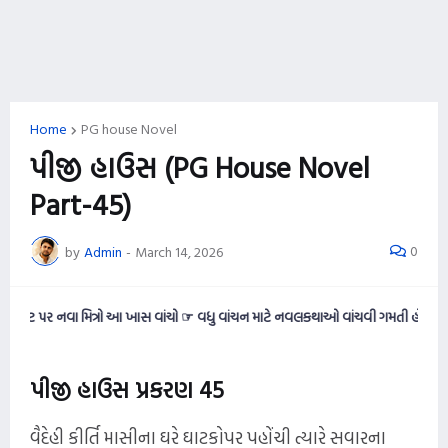
Home
PG house Novel
પીજી હાઉસ (PG House Novel
Part-45)
0
by
Admin
-
March 14, 2026
ા મિત્રો આ ખાસ વાંચો ☞ વધુ વાંચન માટે નવલકથાઓ વાંચવી ગમતી હોય તો આ વેબસાઈટને 
પીજી હાઉસ પ્રકરણ 45
વૈદેહી કીર્તિ માસીના ઘરે ઘાટકોપર પહોંચી ત્યારે સવારના