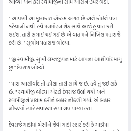
આવ્યો અને ફરી સ્વામીજીની સામે આસન ઉપર બેઠો.
" આપણી આ મુલાકાત એકદમ અંગત છે અને કોઈને પણ
કહેવાની નથી. હવે મનમોહન શેઠ સાથે આજે હું વાત કરી
લઈશ. તારી સગાઈ થઈ ગઈ છે એ વાત મને નિખિલ મહારાજે
કરી છે. " સુબોધ મહારાજ બોલ્યા.
" જી સ્વામીજી. સુખી લગ્નજીવન માટે આપના આશીર્વાદ માગું
છું." દેવરાજ બોલ્યો.
" મારા આશીર્વાદ તો હંમેશા તારી સાથે જ છે. હવે તું જઈ શકે
છે. " સ્વામીજી બોલ્યા એટલે દેવરાજ ઉભો થયો અને
સ્વામીજીને પ્રણામ કરીને બહાર નીકળી ગયો. એ બહાર
નીકળ્યો ત્યારે સવારના સવા નવ વાગ્યા હતા.
દેવરાજે ગાડીમાં બેસીને જેવી ગાડી સ્ટાર્ટ કરી કે ગાડીમાં