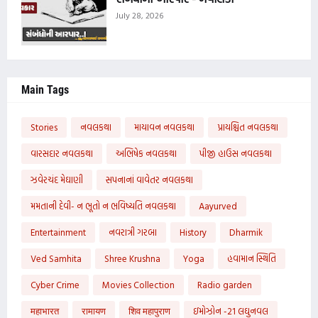
July 28, 2026
Main Tags
Stories
નવલકથા
માયાવન નવલકથા
પ્રાયશ્ચિત નવલકથા
વારસદાર નવલકથા
અભિષેક નવલકથા
પીજી હાઉસ નવલકથા
ઝવેરચંદ મેઘાણી
સપનાનાં વાવેતર નવલકથા
મમતાની દેવી- ન ભૂતો ન ભવિષ્યતિ નવલકથા
Aayurved
Entertainment
નવરાત્રી ગરબા
History
Dharmik
Ved Samhita
Shree Krushna
Yoga
હવામાન સ્થિતિ
Cyber Crime
Movies Collection
Radio garden
महाभारत
रामायण
शिव महापुराण
ઇમોઝોન -21 લઘુનવલ