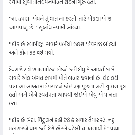
સ્વામી સુબોધાનંદ મનમોહન શેઠના ગુરુ હતા.
"ના. હમણાં એમને તું વાત ના કરતો. તારે એકલાએ જ
આવવાનું છે. " સુબોધ સ્વામી બોલ્યા.
" ઠીક છે સ્વામીજી. સવારે પહોંચી જઈશ." દેવરાજ બોલ્યો
અને ફોન કટ થઈ ગયો.
દેવરાજે રાત્રે જ મનમોહન શેઠને કહી દીધું કે આવતીકાલે
સવારે એક અંગત કામથી પોતે બહાર જવાનો છે. શેઠ કદી
પણ આ બાબતમાં દેવરાજને કોઈ પ્રશ્ન પૂછતા નહીં. યુવાન પુત્ર
હતો અને એને સ્વતંત્રતા આપવી જોઈએ એવું એ માનતા
હતા.
" ઠીક છે બેટા. વિઠ્ઠલને કહી દેજે કે સવારે તૈયાર રહે. નંદુ
મહારાજને પણ કહી દેજે એટલે વહેલી ચા બનાવી દે." પપ્પા