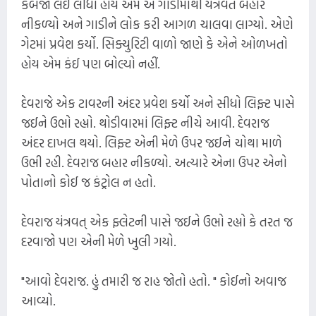
કબજો લઈ લીધો હોય એમ એ ગાડીમાંથી યંત્રવત બહાર
નીકળ્યો અને ગાડીને લોક કરી આગળ ચાલવા લાગ્યો. એણે
ગેટમાં પ્રવેશ કર્યો. સિક્યુરિટી વાળો જાણે કે એને ઓળખતો
હોય એમ કંઈ પણ બોલ્યો નહીં.
દેવરાજે એક ટાવરની અંદર પ્રવેશ કર્યો અને સીધો લિફ્ટ પાસે
જઈને ઉભો રહ્યો. થોડીવારમાં લિફ્ટ નીચે આવી. દેવરાજ
અંદર દાખલ થયો. લિફ્ટ એની મેળે ઉપર જઈને ચોથા માળે
ઉભી રહી. દેવરાજ બહાર નીકળ્યો. અત્યારે એના ઉપર એનો
પોતાનો કોઈ જ કંટ્રોલ ન હતો.
દેવરાજ યંત્રવત્ એક ફ્લેટની પાસે જઈને ઉભો રહ્યો કે તરત જ
દરવાજો પણ એની મેળે ખુલી ગયો.
"આવો દેવરાજ. હું તમારી જ રાહ જોતો હતો. " કોઈનો અવાજ
આવ્યો.