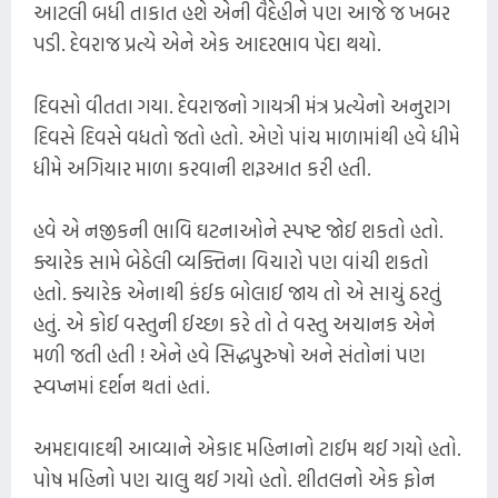
આટલી બધી તાકાત હશે એની વૈદેહીને પણ આજે જ ખબર
પડી. દેવરાજ પ્રત્યે એને એક આદરભાવ પેદા થયો.
દિવસો વીતતા ગયા. દેવરાજનો ગાયત્રી મંત્ર પ્રત્યેનો અનુરાગ
દિવસે દિવસે વધતો જતો હતો. એણે પાંચ માળામાંથી હવે ધીમે
ધીમે અગિયાર માળા કરવાની શરૂઆત કરી હતી.
હવે એ નજીકની ભાવિ ઘટનાઓને સ્પષ્ટ જોઈ શકતો હતો.
ક્યારેક સામે બેઠેલી વ્યક્તિના વિચારો પણ વાંચી શકતો
હતો. ક્યારેક એનાથી કંઈક બોલાઈ જાય તો એ સાચું ઠરતું
હતું. એ કોઈ વસ્તુની ઈચ્છા કરે તો તે વસ્તુ અચાનક એને
મળી જતી હતી ! એને હવે સિદ્ધપુરુષો અને સંતોનાં પણ
સ્વપ્નમાં દર્શન થતાં હતાં.
અમદાવાદથી આવ્યાને એકાદ મહિનાનો ટાઈમ થઈ ગયો હતો.
પોષ મહિનો પણ ચાલુ થઈ ગયો હતો. શીતલનો એક ફોન