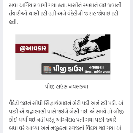
સવા અગિયાર વાગી ગયા હતા. માસીને સ્મશાને લઈ જવાની
તૈયારીઓ ચાલી રહી હતી અને વૈદેહીની જ રાહ જોવાઇ રહી
હતી.
પીજી હાઉસ નવલકથા
વૈદેહી જઈને સીધી સિદ્ધાર્થભાઈને ભેટી પડી અને રડી પડી. એ
પછી એ શ્રદ્ધાભાભી પાસે જઈને બેસી ગઈ. એ સમયે તો બીજી
કોઈ ચર્ચા થઈ નહીં પરંતુ અગ્નિદાહ પતી ગયા પછી જ્યારે
બધા ઘરે આવ્યા અને નજીકના સ્વજનો વિદાય થઈ ગયા એ