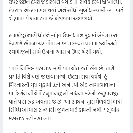
ઉપર જઈને દેવરાજે ડોરબેલ વગાડ્યો. સેવકે દરવાજો ખોલ્યો.
દેવરાજ અંદર દાખલ થયો અને સીધો સુબોધ સ્વામી દર વખતે
જે રૂમમાં રોકાતા હતા એ બેડરૂમમાં અંદર ગયો.
સ્વામીજી નાહી ધોઈને સોફા ઉપર ધ્યાન મુદ્રામાં બેઠેલા હતા.
દેવરાજે એમનાં ચરણોમાં સાષ્ટાંગ દંડવત પ્રણામ કર્યા અને
સ્વામીજીની સામે ઉનના આસન ઉપર બેસી ગયો.
" મારે નિખિલ મહારાજ સાથે વાતચીત થતી હોય છે. તારી
પ્રગતિ વિશે ઘણું જાણવા મળ્યું. છેલ્લા સવા વર્ષથી હું
ગિરનારની ગુપ્ત ગુફામાં હતો અને ત્યાં એક નાગાબાવાના
માર્ગદર્શન નીચે મેં હનુમાનજીની સાધના કરેલી. હનુમાનજી
પોતે પણ રુદ્ર અવતાર જ છે. આ સાધના દ્વારા મેળવેલી બધી
સિધ્ધિઓ મારા સન્યાસી જીવન માટે કામની નથી. " સુબોધ
મહારાજ કહી રહ્યા હતા.