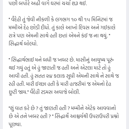
પછી બપોરે અઢી વાગે ઘરમાં ચર્ચા શરૂ થઈ.
" વૈદેહી તું જેવી નીકળી કે લગભગ ૧૦ થી ૧૫ મિનિટમાં જ
મમ્મીએ દેહ છોડી દીધો. તું કાલે આખો દિવસ અને ગઈકાલે
રાત્રે પણ એમની સાથે હતી છતાં એમને કંઈ જ ના થયું. "
સિદ્ધાર્થ બોલ્યો.
" સિદ્ધાર્થભાઈ મને બધી જ ખબર છે. માસીનું આયુષ્ય પૂરું
થઈ ગયું હતું એ હું જાણતી જ હતી અને એટલા માટે તો હું
આવી હતી. હું સતત ૨૪ કલાક સુધી એમની સાથે ને સાથે જ
રહી હતી. મારી ઈચ્છા હતી કે મારી હાજરીમાં જ એમનો દેહ
છૂટી જાય." વૈદેહી રડમસ અવાજે બોલી.
"શું વાત કરે છે ? તું જાણતી હતી ? મમ્મીને એટેક આવવાનો
છે એ તને ખબર હતી ? " સિદ્ધાર્થે આશ્ચર્યથી ઉપરાઉપરી પ્રશ્નો
પૂછ્યા.