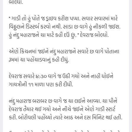
બોલ્યા.
" ગાડી તો હું પોતે જ ડ્રાઇવ કરીશ પપ્પા. સવાર સવારમાં મારે
વિઠ્ઠલને ડિસ્ટર્બ કરવો નથી. સાડા છ વાગે હું નીકળી જઈશ.
હું નંદુ મહારાજને ચા માટે કહી દઉં છું. " દેવરાજ બોલ્યો.
એણે કિચનમાં જઈને નંદુ મહારાજને સવારે છ વાગે પોતાના
રૂમમાં ચા પહોંચાડવાનું કહી દીધું.
દેવરાજ સવારે ૪:૩૦ વાગે જ ઉઠી ગયો અને નાહી ધોઈને
ગાયત્રીની ૧૧ માળા પણ કરી દીધી.
નંદુ મહારાજ બરાબર છ વાગે જ ચા લઈને આવ્યા. ચા પીને
દેવરાજ તૈયાર થઈ ગયો અને નીચે જઈને એણે ગાડી સ્ટાર્ટ
કરી. બોરીવલી પહોંચ્યો ત્યારે આઠ અને દસ મિનિટ થઈ હતી.