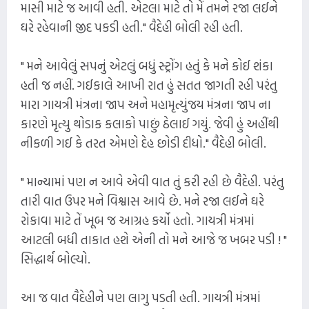
માસી માટે જ આવી હતી. એટલા માટે તો મેં તમને રજા લઈને
ઘરે રહેવાની જીદ પકડી હતી." વૈદેહી બોલી રહી હતી.
" મને આવેલું સપનું એટલું બધું સ્ટ્રોંગ હતું કે મને કોઈ શંકા
હતી જ નહીં. ગઈકાલે આખી રાત હું સતત જાગતી રહી પરંતુ
મારા ગાયત્રી મંત્રના જાપ અને મહામૃત્યુંજય મંત્રના જાપ ના
કારણે મૃત્યુ થોડાક કલાકો પાછું ઠેલાઈ ગયું. જેવી હું અહીંથી
નીકળી ગઈ કે તરત એમણે દેહ છોડી દીધો." વૈદેહી બોલી.
" માન્યામાં પણ ન આવે એવી વાત તું કરી રહી છે વૈદેહી. પરંતુ
તારી વાત ઉપર મને વિશ્વાસ આવે છે. મને રજા લઈને ઘરે
રોકાવા માટે તેં ખૂબ જ આગ્રહ કર્યો હતો. ગાયત્રી મંત્રમાં
આટલી બધી તાકાત હશે એની તો મને આજે જ ખબર પડી ! "
સિદ્ધાર્થ બોલ્યો.
આ જ વાત વૈદેહીને પણ લાગુ પડતી હતી. ગાયત્રી મંત્રમાં