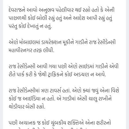
દેવરાજને આવો અનુભવ પહેલીવાર થઈ રહ્યો હતો કે એની
પાછળથી કોઈ બોલી રહ્યું હતું અને આદેશ આપી રહ્યું હતું
પરંતુ કોઈ દેખાતું ન હતું.
એણે મોબાઇલમાં ડાયરેક્શન મૂકીને ગાડીને રાજ રેસીડેન્સી
મહાવીરનગર તરફ લીધી.
રાજ રેસીડેન્સી આવી ગયા પછી એણે સાઈડમાં ગાડીને એવી
રીતે પાર્ક કરી કે જેથી ટ્રાફિકને કોઈ અડચણ ન આવે.
રાજ રેસીડેન્સીમાં ત્રણ ટાવર્સ હતાં. એણે ક્યાં જવું એના વિશે
કોઈ જ આઈડિયા ન હતો. એ ગાડીમાં એસી ચાલુ રાખીને
થોડીવાર બેસી રહ્યો.
પછી અચાનક જ કોઈ ચુંબકીય શક્તિએ એના શરીરનો