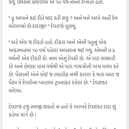
કર્યું. ઉંમરના પ્રમાણમાં એ ૧૦ વર્ષ નાના દેખાતા હતા.
" હું આપને કઈ રીતે મદદ કરી શકું ? અને મને આપે અહીં કેમ
બોલાવ્યો છે દાદાજી? " દેવરાજે પૂછ્યું.
" મારે એક જ દીકરો હતો. દીકરા અને એની વહુનું એક
અકસ્માતમાં ૧૦ વર્ષ પહેલાં અવસાન થઈ ગયું. એમની ૨૩
વર્ષની એક દીકરી છે. નામ એનું દેવકી છે. એ પણ સંસ્કારી
છે અને છેલ્લા પાંચ વર્ષથી એ પણ ગાયત્રીની પાંચ માળા કરે
છે. પૈસાની એને કોઈ જ તકલીફ નથી કારણ કે મારા બધા જ
પૈસા મેં દેવકીના ખાતામાં ટ્રાન્સફર કરેલા છે. " દેવશંકર
બોલ્યા.
દેવરાજ હજુ સમજી શકતો ન હતો કે આખરે દેવશંકર દાદા શું
કહેવા માંગે છે !