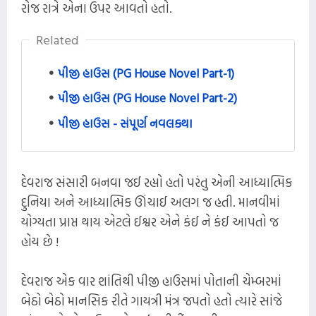
રોજ રાત્રે એના ઉપર આવતો હતો.
Related
પીજી હાઉસ (PG House Novel Part-1)
પીજી હાઉસ (PG House Novel Part-2)
પીજી હાઉસ - સંપૂર્ણ નવલકથા
દેવરાજ સંસારી બનવા જઈ રહ્યો હતો પરંતુ એની આધ્યાત્મિક
દુનિયા અને આધ્યાત્મિક ઊંચાઈ અલગ જ હતી. માનવીમાં
યોગ્યતા પ્રાપ્ત થાય એટલે ઈશ્વર એને કંઈ ને કંઈ આપતો જ
હોય છે !
દેવરાજ એક વાર શાંતિથી પીજી હાઉસમાં પોતાની ચેમ્બરમાં
બેઠો બેઠો માનસિક રીતે ગાયત્રી મંત્ર જપતો હતો ત્યારે સાંજે