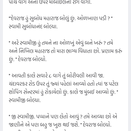
પાંચ વાગે એના ઉપર મોબાઈલની રીંગ વાગી.
"'દેવરાજ હું સુબોધ મહારાજ બોલું છું. ઓળખાણ પડી ? "
સ્વામી સુબોધાનંદ બોલ્યા.
" અરે સ્વામીજી હું તમને ના ઓળખું એવું બને ખરું ? તમે
અને નિખિલ મહારાજ તો મારા ભાગ્ય વિધાતા છો. પ્રણામ કરું
છું. " દેવરાજ બોલ્યો.
" આવતી કાલે સવારે ૮ વાગે તું બોરીવલી આવી જા.
ચંદાવરકર રોડ ઉપર તું જ્યાં પહેલાં આવ્યો હતો ત્યાં જ પટેલ
શોપિંગ સેન્ટરમાં હું રોકાયેલો છું. કાલે જ મુંબઈ આવ્યો છું. "
સ્વામીજી બોલ્યા.
" જી સ્વામીજી. પપ્પાને પણ લેતો આવું ? તમે આવ્યા છો એ
જાણીને એ પણ બહુ જ ખુશ થઈ જશે. " દેવરાજ બોલ્યો.