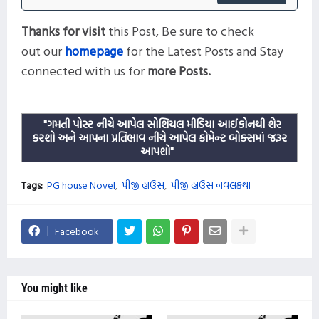
Thanks for visit
this
Post,
Be sure to check
out our
homepage
for the Latest Posts and
Stay
connected with us for
more
Posts
.
"ગમતી પોસ્ટ નીચે આપેલ સોશિયલ મીડિયા આઈકોનથી શેર
કરશો અને આપના પ્રતિભાવ નીચે આપેલ કોમેન્ટ બોક્સમાં જરૂર
આપશો"
Tags:
PG house Novel
પીજી હાઉસ
પીજી હાઉસ નવલકથા
Facebook
You might like