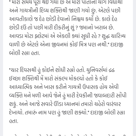
" મારો સમય પૂરો થઈ ગયો છે એ મારી પોતાની યોગ વિદ્યાથી
અને ગાયત્રીની દિવ્ય શક્તિથી જાણી ગયો છું. એટલે પછી
આવતીકાલે જ દેહ છોડી દેવાનો નિશ્ચય કર્યો છે. કાલે દેહ
છોડી દઉં તો પછી મારી દીકરીનું શું ? જમાનો ખરાબ છે.
આવડા મોટા ફ્લેટમાં એ એકલી ક્યાં સુધી રહે ? શુદ્ધ ચારિત્ર્ય
વાળી છે એટલે એના જીવનમાં કોઈ મિત્ર પણ નથી." દાદાજી
બોલી રહ્યા હતા.
"ચાર દિવસથી હું કોઈને શોધી રહ્યો હતો. યુનિવર્સમાં દ્રઢ
ઈચ્છા શક્તિથી મેં મારો સંકલ્પ મોકલ્યો હતો કે કોઈ
આધ્યાત્મિક અને ખાસ કરીને ગાયત્રી ઉપાસક હોય એવી
વ્યક્તિ મને મળી આવે જેને હું મારી દેવકીની જવાબદારી સોંપી
શકું. અને આજે સવારે ઊંડા ધ્યાનમાં તમારો ચહેરો વારંવાર
દેખાયો. તમારું નામ પણ હું જાણી શક્યો." દાદાજી બોલી રહ્યા
હતા.