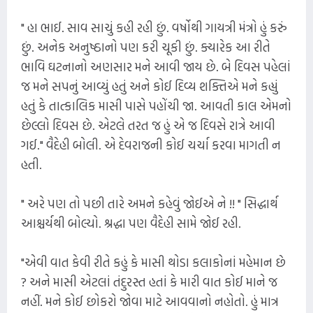
" હા ભાઈ. સાવ સાચું કહી રહી છું. વર્ષોથી ગાયત્રી મંત્રો હું કરું
છું. અનેક અનુષ્ઠાનો પણ કરી ચૂકી છું. ક્યારેક આ રીતે
ભાવિ ઘટનાનો અણસાર મને આવી જાય છે. બે દિવસ પહેલાં
જ મને સપનું આવ્યું હતું અને કોઈ દિવ્ય શક્તિએ મને કહ્યું
હતું કે તાત્કાલિક માસી પાસે પહોંચી જા. આવતી કાલ એમનો
છેલ્લો દિવસ છે. એટલે તરત જ હું એ જ દિવસે રાત્રે આવી
ગઈ." વૈદેહી બોલી. એ દેવરાજની કોઈ ચર્ચા કરવા માગતી ન
હતી.
" અરે પણ તો પછી તારે અમને કહેવું જોઈએ ને !! " સિદ્ધાર્થ
આશ્ચર્યથી બોલ્યો. શ્રદ્ધા પણ વૈદેહી સામે જોઈ રહી.
"એવી વાત કેવી રીતે કહું કે માસી થોડા કલાકોનાં મહેમાન છે
? અને માસી એટલાં તંદુરસ્ત હતાં કે મારી વાત કોઈ માને જ
નહીં. મને કોઈ છોકરો જોવા માટે આવવાનો નહોતો. હું માત્ર